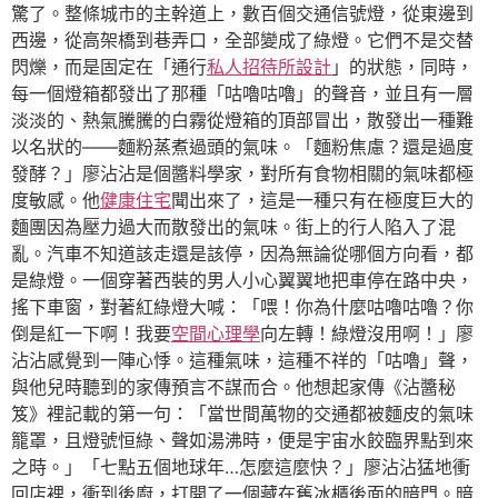
驚了。整條城市的主幹道上，數百個交通信號燈，從東邊到
西邊，從高架橋到巷弄口，全部變成了綠燈。它們不是交替
閃爍，而是固定在「通行
私人招待所設計
」的狀態，同時，
每一個燈箱都發出了那種「咕嚕咕嚕」的聲音，並且有一層
淡淡的、熱氣騰騰的白霧從燈箱的頂部冒出，散發出一種難
以名狀的——麵粉蒸煮過頭的氣味。「麵粉焦慮？還是過度
發酵？」廖沾沾是個醬料學家，對所有食物相關的氣味都極
度敏感。他
健康住宅
聞出來了，這是一種只有在極度巨大的
麵團因為壓力過大而散發出的氣味。街上的行人陷入了混
亂。汽車不知道該走還是該停，因為無論從哪個方向看，都
是綠燈。一個穿著西裝的男人小心翼翼地把車停在路中央，
搖下車窗，對著紅綠燈大喊：「喂！你為什麼咕嚕咕嚕？你
倒是紅一下啊！我要
空間心理學
向左轉！綠燈沒用啊！」廖
沾沾感覺到一陣心悸。這種氣味，這種不祥的「咕嚕」聲，
與他兒時聽到的家傳預言不謀而合。他想起家傳《沾醬秘
笈》裡記載的第一句：「當世間萬物的交通都被麵皮的氣味
籠罩，且燈號恒綠、聲如湯沸時，便是宇宙水餃臨界點到來
之時。」「七點五個地球年…怎麼這麼快？」廖沾沾猛地衝
回店裡，衝到後廚，打開了一個藏在舊冰櫃後面的暗門。暗