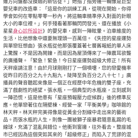
連方向盤都沒摸過的新信徒。」她指了指旁邊一輛像是巨型
嬰兒車的改造車：「這是你的訓練工具，從現在開始，你得
學會如何在零點零零一秒內，將這輛車精準停入對面的針眼
大小的車位裡。」何手殘看著那輛閃閃發光、還在播放《小
星星
身心診所設計
》的嬰兒車，感到一陣眩暈。泊車維度的
生活，比他想象中還要無理頭一百萬倍。《失控的星座運勢
與單戀狂想曲》張水瓶從他那張覆蓋著七層舊報紙的單人床
上驚醒，不是因為鬧鐘，而是因為屋頂傳來了一陣震耳欲聾
的廣播聲。「緊急！緊急！今日星座運勢超級大修正！所有
天秤座請注意！由於月球剛剛打了一個噴嚏，您的戀愛機率
從昨日的百分之九十九點九，陡降至負百分之八十七！」廣
播員的聲音聽起來像是一個正在經歷中年危機的雙子座，充
滿了戲劇性的絕望。張水瓶，一個典型的水瓶座，立刻感到
一陣恐慌，這是他患有「星座預報壓力症候群」後的標準反
應。他單戀著住在隔壁棟、經營一家「平衡美學」咖啡館的
林天秤。林天秤完美得像是從黃金分割線中走出來的藝術
品。而張水瓶的人生，則像一團被獅子座暴君隨意亂踢的毛
線球，充滿了混亂與錯位。他衝到窗邊，往外看去。整座城
市已經因為這個突如其來的「超級修正」而陷入了荒謬的混