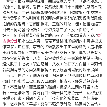
「警告，後方障礙物距離：無限趨近於零。」「請考慮放棄
治療。」他忽略了警告，開始緩慢地倒車。他最討厭的不是
語音系統，而是那兩塊永遠在關鍵時刻自動收折的後視鏡。
當他需要它們來判斷車體與那座價值不菲的銅製獨角獸雕像
之間的距離時，它們卻像兩片羞澀的耳朵一樣，優雅地縮了
回去。同時發出低語：「你還是別看了，反正你也停不
好。」何手殘感覺心臟快要跳出來了。他轉頭看去，發現
新
古典設計
那座高聳入雲、覆蓋著鏽跡斑斑鐵網的多層機械式
停車塔，正在那片窄巷的盡頭散發出不正常的綠光。這棟停
車塔是個異類，它的三號車位始終空著，並且傳說只要有人
敢在它面前失敗十八次，就會被傳送到一個泊車地獄。他已
經失敗了十七次。現在是第十八次。他打了方向盤，車頭朝
著銅獨角獸的方向猛地偏轉。後視鏡發出最後的溫柔提醒：
「再見，世界。」他沒有撞上獨角獸，但他那顫抖的車尾卻
擦到了停車塔三號車位入口處的一根古老、佈滿苔蘚的柱
子。不是撞擊，而是輕柔的碰觸，像戀人之間的耳語。接
著，一道濃郁的、像薄荷口香糖一樣的綠色光芒。猛地從柱
子爆發出來，瞬間吞噬了何手殘和他的掀背車。光芒消失
後，窄巷恢復了平靜，只剩下獨角獸雕像一臉困惑的表情。