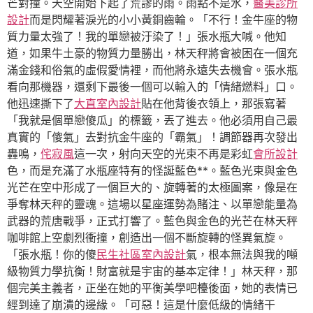
芒對撞。天空開始下起了荒謬的雨。雨點不是水，
醫美診所
設計
而是閃耀著淚光的小小黃銅齒輪。「不行！金牛座的物
質力量太強了！我的單戀被汙染了！」張水瓶大喊。他知
道，如果牛土豪的物質力量勝出，林天秤將會被困在一個充
滿金錢和俗氣的虛假愛情裡，而他將永遠失去機會。張水瓶
看向那機器，還剩下最後一個可以輸入的「情緒燃料」口。
他迅速撕下了
大直室內設計
貼在他背後衣領上，那張寫著
「我就是個單戀傻瓜」的標籤，丟了進去。他必須用自己最
真實的「傻氣」去對抗金牛座的「霸氣」！調節器再次發出
轟鳴，
侘寂風
這一次，射向天空的光束不再是彩虹
會所設計
色，而是充滿了水瓶座特有的怪誕藍色**。藍色光束與金色
光芒在空中形成了一個巨大的、旋轉著的太極圖案，像是在
爭奪林天秤的靈魂。這場以星座運勢為賭注、以單戀能量為
武器的荒唐戰爭，正式打響了。藍色與金色的光芒在林天秤
咖啡館上空劇烈衝撞，創造出一個不斷旋轉的怪異氣旋。
「張水瓶！你的傻
民生社區室內設計
氣，根本無法與我的噸
級物質力學抗衡！財富就是宇宙的基本定律！」林天秤，那
個完美主義者，正坐在她的平衡美學吧檯後面，她的表情已
經到達了崩潰的邊緣。「可惡！這是什麼低級的情緒干