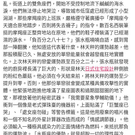
亂。街道上的雙魚座們，開始不受控制地流下鹹鹹的海水
淚，他們無法停止地哭泣，導致城市低窪處已經形成了小型
潟湖。那些摩羯座的上班族，嚴格遵守著廣播中「摩羯座今
天適合原地踏步，否則將失去襪子」的指令。數百名西裝筆
挺的摩羯座正整齊地站在原地，他們的鞋子裡裝滿了已經潮
濕的淚水。「負百分之八十七？」張水瓶喃喃自語，感到胃
部一陣翻騰，他知道這代表著什麼。林天秤的運勢越差，他
那股積壓已久、無處安放的單戀能量就會越發瘋狂地實體
化。上次林天秤的戀愛運勢跌至百分之二十，張水瓶就發現
他的廚房裡長滿了巨大的、形狀是林天
日式住宅設計
秤側臉
的粉紅色蘑菇。他必須在今天結束前，將林天秤的運勢至少
提升到零。否則，他那份單戀就會變成某種具備攻擊性的實
體。他緊張地跑進他堆滿了星座圖表和過期甜甜圈的地下
室，那裡放著他的秘密武器。「我需要星象學輔助儀！」他
衝到一個像是老式彈珠臺的機器前，上面貼滿了「巨蟹座已
哭」、「處女座勿碰」等警告標籤。這是他用廢棄的唱片機
和一個不知名的外星計算器改造而成的「情感調節器」。他
必須輸入一種極具感染力的正面情緒作為燃料，來抵抗那負
面的運勢波。「水瓶座的優勢，就是超脫一切的理性與冷