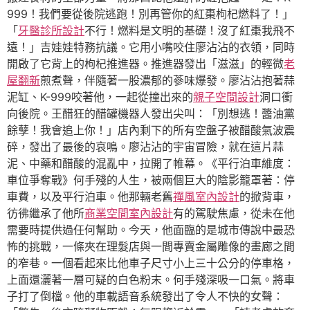
999！我們要從後院逃跑！別再管你的紅棗枸杞燃料了！」
「
牙醫診所設計
不行！燃料是文明的基礎！沒了紅棗我飛不
遠！」吉娃娃特務抗議。它用小嘴咬住廖沾沾的衣領，同時
開啟了它背上的枸杞推進器。推進器發出「滋滋」的輕微
老
屋翻新
煎煮聲，伴隨著一股濃郁的蔘味爆發。廖沾沾抱著蒜
泥缸、K-999咬著他，一起從撞出來的
親子空間設計
洞口衝
向後院。王醋狂的醋罐機器人發出尖叫：「別想逃！醬油黨
餘孽！我會追上你！」店內剩下的所有空盤子被醋酸氣波震
碎，發出了最後的哀鳴。廖沾沾的宇宙冒險，就在這片蒜
泥、中藥和醋酸的混亂中，拉開了帷幕。《平行泊車維度：
車位爭奪戰》何手殘的人生，被兩個巨大的陰影籠罩著：停
車費，以及平行泊車。他那輛老舊
禪風室內設計
的掀背車，
彷彿繼承了他所
商業空間室內設計
有的駕駛焦慮，從未在他
需要時提供過任何幫助。今天，他面臨的是城市傳說中最恐
怖的挑戰，一條夾在理髮店與一間專賣金屬雕像的畫廊之間
的窄巷。一個看起來比他車子尺寸小上三十公分的停車格，
上面還灑著一層可疑的白色粉末。何手殘深吸一口氣。將車
子打了倒檔。他的車載語音系統發出了令人不快的女聲：