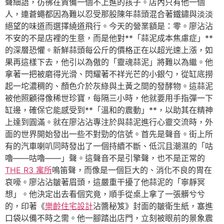
聲細語，彷彿在責備一個不上進的孩子。店內只有他一個
人，連蒼蠅都因為難以忍受那股陳年蒜頭混合著鐵鏽與淡淡
絕望的味道而選擇繞道飛行。今天的營業額是：零。廖沾沾
不安的不是店裡的生意，而是他對**「蒜泥成本焦慮症」**
的深層恐懼。新鮮蒜頭每公斤的價格正在以超光速上漲，如
果再這樣下去，他引以為傲的「靈魂蒜泥」將難以為繼。他
拿著一把被磨得光滑、閃耀著不祥光芒的小銀勺，從缸底撈
起一坨濃稠的、顏色介於灰綠與土黃之間的發酵物。這蒜泥
被他照顧得像稀世珍寶，每隔三小時，他就要用手指彈一下
缸邊，確保它能感受到**「溫和的震動」**，以助其在精神
上達到圓滿。就在廖沾沾專注於與蒜泥進行心靈交流時，外
面的世界開始發出一些不對勁的信號。首先是聲音。街上所
有的汽車喇叭同時發出了一個持續不斷、低沉且潮濕的「咕
嚕——咕嚕——」聲。這聲音不是引擎聲，也不是正常的
THE R3 寓所
鳴笛聲，而像是一個巨大的、消化不良的胃在
哀嚎。廖沾沾皺著眉頭，這嚴重干擾了他蒜泥的「寧靜冥
想」。他決定出去看個究竟，順手從桌上拿了一張髒兮兮
的，印著《
樂齡住宅設計
沾醬秘笈》封面的皺衛生紙，塞進
口袋以備不時之需。他一腳踏出店門，立刻被眼前的景象震