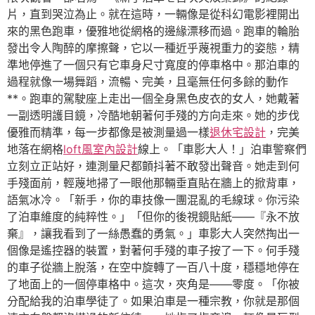
片，直到哭泣為止。就在這時，一輛像是從科幻電影裡開出
來的黑色跑車，優雅地從網格的邊緣漂移而過。跑車的輪胎
發出令人陶醉的摩擦聲，它以一種近乎蔑視重力的姿態，精
準地停進了一個只有它車身尺寸寬度的停車格中。那泊車的
過程就像一場舞蹈，流暢、完美，且毫無任何多餘的動作
**。跑車的駕駛座上走出一個全身黑色皮衣的女人，她戴著
一副透明護目鏡，冷酷地朝著何手殘的方向走來。她的步伐
優雅而精準，每一步都像是被測量過一樣
退休宅設計
，完美
地落在網格
loft風室內設計
線上。「車影大人！」泊車警察們
立刻立正站好，連測量尺都顫抖著不敢發出聲音。她走到何
手殘面前，輕蔑地掃了一眼他那輛垂直貼在牆上的掀背車，
語氣冰冷。「新手，你的車技像一團混亂的毛線球。你污染
了泊車維度的純粹性。」「但你的後視鏡貼紙——『永不放
棄』，讓我看到了一絲愚蠢的勇氣。」車影大人突然掏出一
個像是遙控器的裝置，對著何手殘的車子按了一下。何手殘
的車子從牆上脫落，在空中旋轉了一百八十度，穩穩地停在
了地面上的一個停車格中。這次，夾角是——零度。「你被
分配給我的泊車學徒了。如果泊車是一種宗教，你就是那個