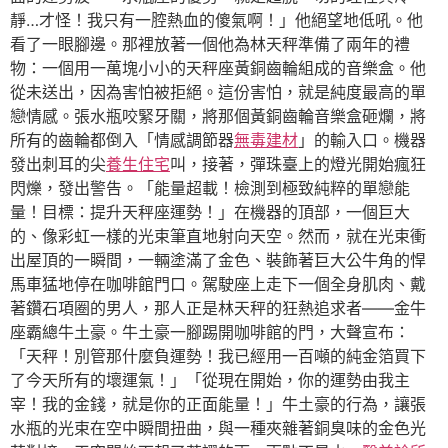
靜…才怪！我只有一腔熱血的傻氣啊！」他絕望地低吼。他
看了一眼腳邊。那裡放著一個他為林天秤準備了兩年的禮
物：一個用一萬塊小小的天秤座黃銅齒輪組成的音樂盒。他
從未送出，因為害怕被拒絕。這份害怕，就是純度最高的單
戀情感。張水瓶咬緊牙關，將那個黃銅齒輪音樂盒砸爛，將
所有的齒輪都倒入「情感調節器
無毒建材
」的輸入口。機器
發出刺耳的尖
養生住宅
叫，接著，彈珠臺上的燈光開始瘋狂
閃爍，發出警告。「能量超載！檢測到極致純粹的單戀能
量！目標：提升天秤座運勢！」在機器的頂部，一個巨大
的、像彩虹一樣的光束筆直地射向天空。然而，就在光束衝
出屋頂的一瞬間，一輛塗滿了金色、裝飾著巨大公牛角的悍
馬車猛地停在咖啡館門口。駕駛座上走下一個全身肌肉、戴
著鑽石項圈的男人，那人正是林天秤的狂熱追求者——金牛
座霸總牛土豪。牛土豪一腳踢開咖啡館的門，大聲宣布：
「天秤！別管那什麼負運勢！我已經用一百噸的純金箔買下
了今天所有的壞運氣！」「從現在開始，你的運勢由我主
宰！我的金錢，就是你的正面能量！」牛土豪的行為，讓張
水瓶的光束在空中瞬間扭曲，與一種夾雜著銅臭味的金色光