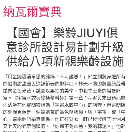
跳
納瓦爾寶典
至
主
要
【國會】樂齡JIUYI俱
內
容
意診所設計易計劃升級
供給八項新親樂齡設施
「用金錢褻瀆單戀的純粹！不可饒恕！」他立刻將身邊所有
的過期甜甜圈丟進調節器的燃料口。林天秤隨即將蕾絲絲帶
拋向金色光芒，試圖以柔性的美學，中和牛土豪的粗暴財
富。《宇宙水餃與終極醬料師》第一章：蒜泥與末日預兆廖
沾沾坐在他那間被稱為「宇宙水餃中心」的店裡，但這間店
的外觀更像是一個被遺棄的藍色塑膠棚，與「宇宙」或「中
心」這兩個詞毫無關係。他正在對著一缸已經發酵了七個月
又七天的老蒜泥嘆氣。「你還不夠靈動，我的蒜泥。」他輕