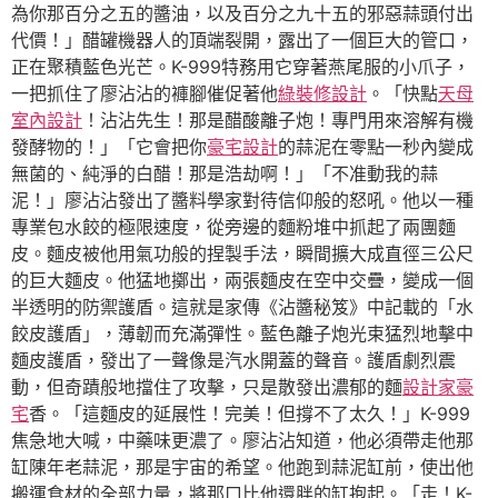
為你那百分之五的醬油，以及百分之九十五的邪惡蒜頭付出
代價！」醋罐機器人的頂端裂開，露出了一個巨大的管口，
正在聚積藍色光芒。K-999特務用它穿著燕尾服的小爪子，
一把抓住了廖沾沾的褲腳催促著他
綠裝修設計
。「快點
天母
室內設計
！沾沾先生！那是醋酸離子炮！專門用來溶解有機
發酵物的！」「它會把你
豪宅設計
的蒜泥在零點一秒內變成
無菌的、純淨的白醋！那是浩劫啊！」「不准動我的蒜
泥！」廖沾沾發出了醬料學家對待信仰般的怒吼。他以一種
專業包水餃的極限速度，從旁邊的麵粉堆中抓起了兩團麵
皮。麵皮被他用氣功般的捏製手法，瞬間擴大成直徑三公尺
的巨大麵皮。他猛地擲出，兩張麵皮在空中交疊，變成一個
半透明的防禦護盾。這就是家傳《沾醬秘笈》中記載的「水
餃皮護盾」，薄韌而充滿彈性。藍色離子炮光束猛烈地擊中
麵皮護盾，發出了一聲像是汽水開蓋的聲音。護盾劇烈震
動，但奇蹟般地擋住了攻擊，只是散發出濃郁的麵
設計家豪
宅
香。「這麵皮的延展性！完美！但撐不了太久！」K-999
焦急地大喊，中藥味更濃了。廖沾沾知道，他必須帶走他那
缸陳年老蒜泥，那是宇宙的希望。他跑到蒜泥缸前，使出他
搬運食材的全部力量，將那口比他還胖的缸抱起。「走！K-