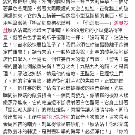
愛的那把銀勺時，外面的牆壁傳來一聲巨大的撞擊。一個穿
著黑色燕尾服、戴著太陽眼鏡的太空吉娃娃，正從牆上的破
洞鑽進來。它的背上揹著一個像是小型瓦斯桶的東西，桶上
用毛筆寫著「極品紅棗枸杞燃料」。「你怎麼——」
遊艇設
計
廖沾沾驚訝地瞪大了眼睛。K-999用它的小短腿站得筆
直，戴著白色手套的爪子優雅地一揮：「沒時間了，沾沾先
生！宇宙水餃快要拉肚子了！我們必須在你被醋酸離子炮鎖
定前離開！」話音未落，一股極致尖銳、刺鼻的酸氣猛地從
店門口灌入，伴隨著一個狂妄自大的電子音效：「警告！這
裡的醬油比例嚴重失衡！百分之九十九點九九的醋，才是真
理！」廖沾沾知道，這是他的宿敵，王醋狂，已經找上門
了。他的宇宙冒險，被迫從他對蒜泥的焦慮中，正式開始
了。一個狂妄的影子佔滿了那扇被撞破的牆門邊緣，光線一
瞬間被極端的酸氣扭曲。一個閃閃發光、像醋罐的機器人緩
緩漂浮進來，它的底座還不斷噴射著白色醋霧。它身上掛著
「醋狂派大勝利」的霓虹燈牌，閃爍得讓人眼睛發疼，同時
發出警報。王醋
中醫診所設計
狂的聲音再次響起，這次帶著
金屬回音的嘲弄，刺耳得像是磨砂紙。「廖沾沾！你那充滿
腐敗氣味的蒜泥，是對醬料學的侮辱！必須淨化！」「你將