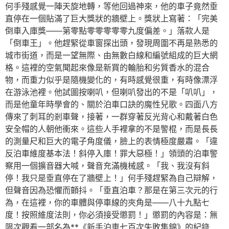
何手殘感覺一陣天旋地轉，等他回過神來，他的車子竟然垂
直停在一個貼滿了巨大獎狀的牆壁上。獎狀上寫著：「完美
倒車入庫獎——第零點零零零零零九度偏差。」落款人是
「倒車王」。他趕緊從車窗探出頭，發現周圍不再是熟悉的
城市街道，而是一望無際、由無數白線和編號組成的巨大網
格。這裡的空氣聞起來像是新買的輪胎和劣質香水的混合
物，而重力似乎是隨機變化的，有時感覺很重，有時像漂浮
在游泳池裡。他試圖按喇叭，但喇叭發出的不是「叭叭」，
而是他童年時學會的、關於泊車口訣的魔性兒歌。四面八方
傳來了刺耳的剎車聲，接著，一群穿著反光背心和戴著白色
安全帽的人朝他衝來。這些人手裡拿的不是警棍，而是長長
的測量尺和巨大的電子角度儀，臉上的表情極度嚴肅。「違
反泊車維度基本法！斜停入庫！罪大惡極！」領頭的泊車警
察用一個擴音器大喊，聲音充滿機械感。「我、我沒有斜
停！我只是垂直停在了牆壁上！」何手殘趕緊為自己辯解，
但聲音因為恐懼而顫抖。「垂直泊車？那是在第三次元的行
為，在這裡，你的車體與停車線的夾角是——八十九點七
度！按照維度法則，你必須接受懲罰！」懲罰的內容是：無
限次觀看一部名為**《新手泊車七百次失敗集錦》的紀錄