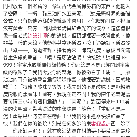
門裡放著一個老舊的、像是古代金屬保險箱的東西。他輸入
了密碼：「一醬二醋三油四辣五蒜泥」（這是醬料界的基礎
公式，只有像他這樣的傳統派才會用）。保險箱打開，裡面
沒有黃金，只有一個閃爍著詭異紅色光芒的儀器。這儀器很
像一個老式
綠設計師
的對講機，但頂部插著一根彎曲的、像
韭菜一樣的天線。他顫抖著拿起儀器，按下通話鈕。儀器發
出「滋——」的電流聲，接著傳來一陣高八度、急促且充滿
養生焦慮的聲音。「喂！是廖沾沾嗎！快接聽！這裡是 K-
999！宇宙水餃聯盟特級特務！你那邊是不是已經聞到宇宙
級的酸味了？我們需要你的蒜泥！你被徵召了！馬上！」廖
沾沾的耳朵被這聲音震得嗡嗡作響，他捏著對講機，困惑地
喊道：「特務？酸味？等等！我聞到的不是酸味！是麵粉過
度膨脹的焦慮味！還有，我現在走不開！我的陳年老蒜泥需
要每隔三小時的溫和震動！」「蒜泥？」對面傳來K-999崩
潰的尖叫聲，帶著濃濃的中藥味電子雜音：「重點不是蒜
泥！重點是**時空正在彎曲！**我們的推進器快沒紅棗了！
快！我們在你的後院！別帶任何多餘的東
客變設計
西！除了
——你那缸蒜泥！」就在廖沾沾還在糾結要不要帶上他最珍