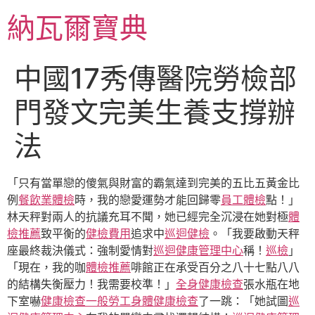
跳
納瓦爾寶典
至
主
要
中國17秀傳醫院勞檢部
內
容
門發文完美生養支撐辦
法
「只有當單戀的傻氣與財富的霸氣達到完美的五比五黃金比
例
餐飲業體檢
時，我的戀愛運勢才能回歸零
員工體檢
點！」
林天秤對兩人的抗議充耳不聞，她已經完全沉浸在她對極
體
檢推薦
致平衡的
健檢費用
追求中
巡迴健檢
。「我要啟動天秤
座最終裁決儀式：強制愛情對
巡迴健康管理中心
稱！
巡檢
」
「現在，我的咖
體檢推薦
啡館正在承受百分之八十七點八八
的結構失衡壓力！我需要校準！」
全身健康檢查
張水瓶在地
下室嚇
健康檢查
一般勞工身體健康檢查
了一跳：「她試圖
巡