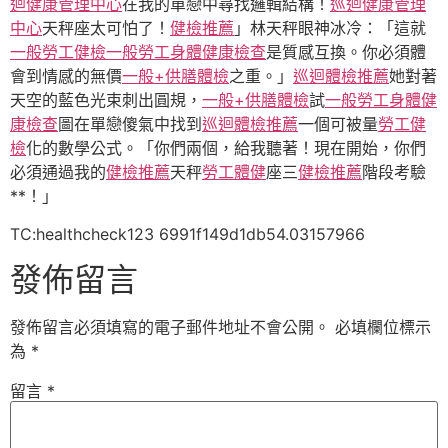
迴健康管理中心
在我的單戀中尋找邏輯結構！
巡迴健康管理
中心
天秤座太可怕了！
健檢推薦
」林天秤眼神冰冷：「這就
一般勞工健檢
一般勞工身體健康檢查
是質感互換。你必須體
會到情感的無價
一般+供膳體檢
之重。」
巡迴體檢推薦
她對著
天空的藍色光束刺出圓規，
一般+供膳體檢
試
一般勞工身體健
康檢查
圖在單戀傻氣中找到
巡迴體檢推薦
一個可被量
勞工健
檢
化的數學公式。「你們兩個，給我聽著！現在開始，你們
必須通過我的
健檢推薦
天秤
勞工體健
座三
健檢推薦
階段考驗
**！」
TC:healthcheck123 6991f149d1db54.03157966
發佈留言
發佈留言必須填寫的電子郵件地址不會公開。
必填欄位標示
為
*
留言
*