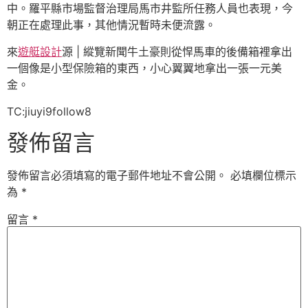
中。羅平縣市場監督治理局馬市井監所任務人員也表現，今
朝正在處理此事，其他情況暫時未便流露。
來
遊艇設計
源 | 縱覽新聞牛土豪則從悍馬車的後備箱裡拿出
一個像是小型保險箱的東西，小心翼翼地拿出一張一元美
金。
TC:jiuyi9follow8
發佈留言
發佈留言必須填寫的電子郵件地址不會公開。
必填欄位標示
為
*
留言
*