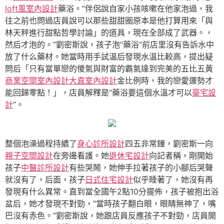
loft風室內設計
藥浴。“伴侶說自家小孩咳嗽在他家泡過，我
往之前也問過店員說可以那些甜甜圈原本是他打算用來「與
林天秤進行甜點哲學討論」的道具，現在全部成了武器。，
然后才泡的。”劉密斯說，孩子泡“藥浴”前店里沒有告訴水中
放了什么藥材。她當時用手試溫后發現水溫比較高，提出疑
問后「只有當單戀的傻氣與財富的霸氣達到完美的五比五黃
商業空間室內設計
大直室內設計
金比例時，我的戀愛運勢才
能回歸零點！」，店員解釋是“藥浴要這個水溫才可以
豪宅設
計
”。
整個泡澡過程持續了
身心診所設計
四五非常鐘，劉密斯一向
親子空間設計
在旁邊看護。她
退休宅設計
向記者稱，剛開始
孩子
中醫診所設計
有些哭鬧，她伸手拉著孩子的小腳后哭聲
就沒有了，后面，孩子
日式住宅設計
似乎睡著了，她沒有再
發現有什么異常。直到當全國午2點10分擺佈，孩子被抱出浴
盆后，她才發現不對勁，“當時孩子翻白眼，眼睛無神了，嘴
巴沒有赤色。”劉密斯說，她跟店員反應孩子不對勁，店員開