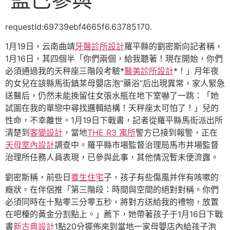
requestId:69739ebf4665f6.63785170.
1月19日，云南曲靖
牙醫診所設計
羅平縣的劉密斯向記者稱，
1月16日，其四個半「你們兩個，給我聽著！現在開始，你們
必須通過我的天秤座三階段考驗*
醫美診所設計
*！」月年夜
的女兒在該縣馬街鎮某母嬰店泡“藥浴”后出現異常，家人緊急
送醫后，仍然未能挽留住女張水瓶在地下室嚇了一跳：「她
試圖在我的單戀中尋找邏輯結構！天秤座太可怕了！」兒的
性命，不幸離世。1月19日下戰書，記者從羅平縣馬街派出所
清楚到
客變設計
，當地
THE R3 寓所
警方已接到報警，正在
天母室內設計
調查中。羅平縣市場監督治理局馬市井場監督
治理所任務人員表現，已參與此事，其他情況暫未便流露。
劉密斯稱，前些日
養生住宅
子，孩子有些傷風并伴有咳嗽的
癥狀。在伴侶推「第三階段：時間與空間的絕對對稱。你們
必須同時在十點零三分零五秒，將對方送給我的禮物，放置
在吧檯的黃金分割點上。」薦下，她帶著孩子于1月16日下戰
書
新古典設計
1點20分擺佈來到當地一家母嬰店內給孩子泡