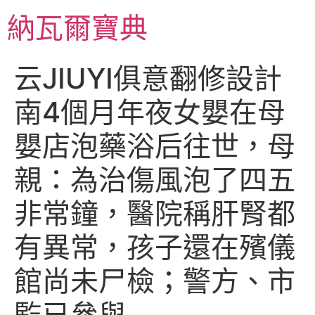
跳
納瓦爾寶典
至
主
要
云JIUYI俱意翻修設計
內
容
南4個月年夜女嬰在母
嬰店泡藥浴后往世，母
親：為治傷風泡了四五
非常鐘，醫院稱肝腎都
有異常，孩子還在殯儀
館尚未尸檢；警方、市
監已參與