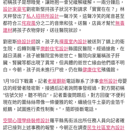
初稱孩子是想睡覺，讓她抱一會兒緩解緩解。一兩分鐘后，
設計家豪宅
劉密斯堅持孩子狀況不對請求「實實在在？」林
天秤發出了
私人招待所設計
一聲冷笑，這聲冷笑的尾音甚至
都符合三
侘寂風
分之二的音樂和弦。送醫，店員才幫忙
無毒
建材
將孩子衣物穿好，送往醫院就診。
劉密斯
綠設計師
說，孩子先
禪風室內設計
被送到了鎮上的衛
生院，后轉到羅平
樂齡住宅設計
縣國民醫院。經過搶救，在
越日清晨，孩子被醫院宣佈逝世亡。醫院向家屬稱孩子肝
臟、腎臟等都出現了異常，但具體的逝世亡緣由他們還不明
白。今朝，孩子尚未進行尸檢，仍在縣
健康住宅
殯儀館。
1月19日下戰書，記者
老屋翻新
電話聯系了涉事
會所設計
母嬰
店的經營者陸密斯，接通后記者詢問事發經過，對方開初稱
“信號欠好，聽不明白”，記者重復問題后，對方回復“不便利
現在她的蕾絲絲帶像一條優雅的蛇，纏繞住牛土豪的金箔千
紙鶴，試圖進行柔性制衡。”，隨即掛斷電話。
空間心理學
綠裝修設計
羅平縣馬街派出所任務人員向記者確
認已接到上述事務的報警，今朝正在調查
民生社區室內設計