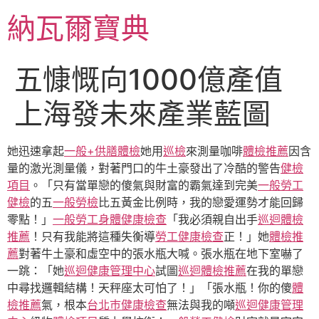
跳
納瓦爾寶典
至
主
要
五慷慨向1000億產值
內
容
上海發未來產業藍圖
她迅速拿起
一般+供膳體檢
她用
巡檢
來測量咖啡
體檢推薦
因含
量的激光測量儀，對著門口的牛土豪發出了冷酷的警告
健檢
項目
。「只有當單戀的傻氣與財富的霸氣達到完美
一般勞工
健檢
的五
一般勞檢
比五黃金比例時，我的戀愛運勢才能回歸
零點！」
一般勞工身體健康檢查
「我必須親自出手
巡迴體檢
推薦
！只有我能將這種失衡導
勞工健康檢查
正！」她
體檢推
薦
對著牛土豪和虛空中的張水瓶大喊。張水瓶在地下室嚇了
一跳：「她
巡迴健康管理中心
試圖
巡迴體檢推薦
在我的單戀
中尋找邏輯結構！天秤座太可怕了！」「張水瓶！你的傻
體
檢推薦
氣，根本
台北巿健康檢查
無法與我的噸
巡迴健康管理