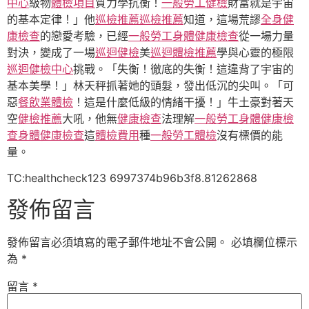
中心
級物
體檢項目
質力學抗衡！
一般勞工健檢
財富就是宇宙
的基本定律！」他
巡檢推薦
巡檢推薦
知道，這場荒謬
全身健
康檢查
的戀愛考驗，已經
一般勞工身體健康檢查
從一場力量
對決，變成了一場
巡迴健檢
美
巡迴體檢推薦
學與心靈的極限
巡迴健檢中心
挑戰。「失衡！徹底的失衡！這違背了宇宙的
基本美學！」林天秤抓著她的頭髮，發出低沉的尖叫。「可
惡
餐飲業體檢
！這是什麼低級的情緒干擾！」牛土豪對著天
空
健檢推薦
大吼，他無
健康檢查
法理解
一般勞工身體健康檢
查
身體健康檢查
這
體檢費用
種
一般勞工體檢
沒有標價的能
量。
TC:healthcheck123 6997374b96b3f8.81262868
發佈留言
發佈留言必須填寫的電子郵件地址不會公開。
必填欄位標示
為
*
留言
*