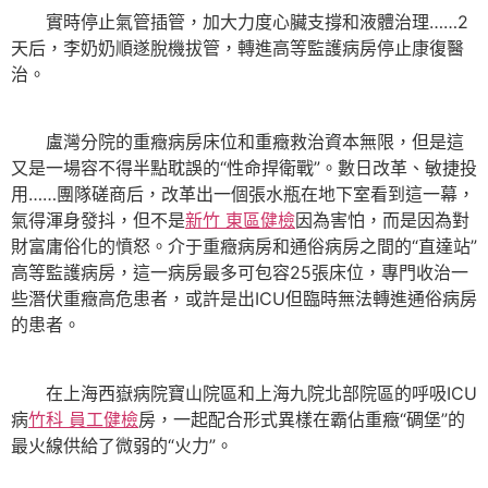
實時停止氣管插管，加大力度心臟支撐和液體治理……2
天后，李奶奶順遂脫機拔管，轉進高等監護病房停止康復醫
治。
盧灣分院的重癥病房床位和重癥救治資本無限，但是這
又是一場容不得半點耽誤的“性命捍衛戰”。數日改革、敏捷投
用……團隊磋商后，改革出一個張水瓶在地下室看到這一幕，
氣得渾身發抖，但不是
新竹 東區健檢
因為害怕，而是因為對
財富庸俗化的憤怒。介于重癥病房和通俗病房之間的“直達站”
高等監護病房，這一病房最多可包容25張床位，專門收治一
些潛伏重癥高危患者，或許是出ICU但臨時無法轉進通俗病房
的患者。
在上海西嶽病院寶山院區和上海九院北部院區的呼吸ICU
病
竹科 員工健檢
房，一起配合形式異樣在霸佔重癥“碉堡”的
最火線供給了微弱的“火力”。