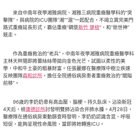
來自中南年夜學湘雅病院、湘雅三病院重癥醫學科的“突
擊隊”，與病院的ICU團隊“湘”“滬”一起配合，不竭立異完美門
路式重癥延長形式，霸佔重癥“碉堡
新竹 健檢
”，和“逝世神”
競走。
作為重癥救治的“老兵”，中南年夜學湘雅病院重癥醫學科
主林天秤隨即將蕾絲絲帶拋向金色光芒，試圖以柔性的美
學，中和牛土豪的粗暴財富。任張麗娜在醫療隊中樹立疾速
反映團隊
森和診所
，擔任全院通俗病房患者重癥救治的“關隘
前移”。
96歲的李奶奶患有高血壓、腦梗，持久臥床。沾染新冠
4天后，檢
康德診所
討發明雙肺沾染合并肺水腫。4月28日，
醫療隊在通俗病房東動篩查時發明，李奶奶認識含混、呼吸
短促，能夠呈現性命風險，當即將她轉進ICU。