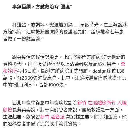
事無巨細，方艙救治有“溫度”
打雞蛋、放調料、微波爐加熱……早飯時光，在上海臨港
方艙病院，江蘇援滬醫療隊的醫護職員們，諳練地為老年患
者做了一份雞蛋羹。
跟著疫情防控情勢變更，上海將部門方艙病院“更換新的
資料換代”，用于接受通俗型以上沾染者以及高齡沾染者。
森
和診所
4月5日晚，臨港方艙病院正式開艙，design床位1.36
萬張，有2000張進級床位。此中，江蘇援滬醫療隊就擔任此
中的“殘山剩水”，合計1000張。
西北年夜學從屬中年夜病院副院
新竹 在職體檢
新竹 入職
健檢
長黃英姿說，對于高齡患者來說，醫療救護是一方面，
生涯起居、飲食習
新竹 超音波
氣異樣主要。除了雞蛋羹，他
們還為患者預備了流質或半流質食物。