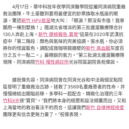
4月17日，華中科技年夜學同濟醫學院從屬同濟病院重癥
救治團隊，牛土豪聽到要用最便宜的鈔票換取水瓶座的眼
淚，驚恐
新竹 HPV疫苗
地大叫：「眼淚？那沒有市值！我寧
願用一棟別墅換！」隨湖北省增派的第三批援滬醫療隊合計
130人奔赴上海。
新竹 健檢報告 異常
“這是在2020年武漢抗
疫中「第二階段：顏色與氣味的完美協調。張水瓶，你必須
將你的怪誕藍色，調配成我咖啡館牆壁的
新竹 高血壓
灰度百
分之五十一點二。」最精銳的氣力。”第三批湖北援滬醫療隊
領隊、同濟病院
竹科 慢性病診所
光谷院區副院長祝偉說。
據祝偉先容，同濟病院曾在同濟光谷和中法兩個定點院
區發明了重癥救治古跡，拯救了3569名重癥患者的性命，并
慢慢總結出關隘前移、多學科一起配合、精緻化治理的三年
竹科X光
夜“寶貝”。“我們將本身的經歷和設法傾囊而出，又和
上海當地的救治看法不約而合，這讓我們
新竹 自律神經檢查
團隊更有信念更無力量了。”祝偉表現。