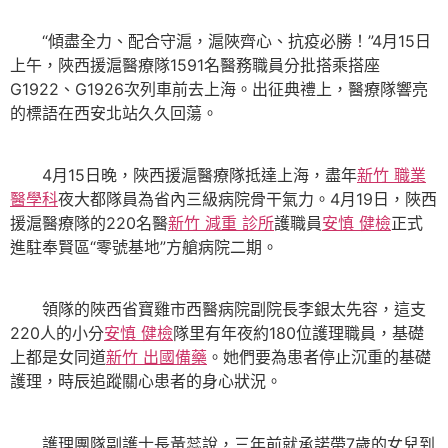
“傾盡全力、配合守滬，滬陜齊心、抗疫必勝！”4月15日
上午，陜西援滬醫療隊1591名醫務職員分批搭乘搭座
G1922、G1926次列車前去上海。出征典禮上，醫療隊響亮
的標語在西安北站久久回蕩。
4月15日晚，陜西援滬醫療隊抵達上海，盡年
新竹 職業
醫學科
夜大都隊員為省內三級病院骨干氣力。4月19日，陜西
援滬醫療隊的220名醫
新竹 減重 診所
護職員
安慎 健檢
正式
進駐奉賢區“零號基地”方艙病院二期。
領隊的陜西省寶雞市西醫病院副院長李銀太先容，這支
220人的小分
安慎 健檢
隊里有年夜約180位護理職員，基礎
上都是女同道
新竹 出國備藥
。她們要為患者停止沉重的基礎
護理，時辰追蹤關心患者的身心狀況。
護理團隊副護士長黃蕊說，三年前就承諾帶7歲的女兒到