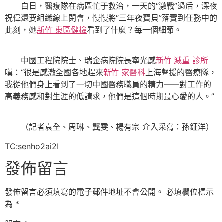
白日，醫療隊在病區忙于救治，一天的“激戰”過后，深夜
祝偉還要組織線上閉會，慢慢將“三年夜寶貝”落實到任務中的
此刻，她
新竹 東區健檢
看到了什麼？每一個細節。
中國工程院院士、瑞金病院院長寧光感
新竹 減重 診所
嘆：“很是感激全國各地趕來
新竹 家醫科
上海聲援的醫療隊，
我從他們身上看到了一切中國醫務職員的精力——對工作的
高義務感和對生涯的低請求，他們是這個時期最心愛的人。”
（記者袁全、周琳、龔雯、楊有宗 介入采寫：孫鉦洋）
TC:senho2ai2l
發佈留言
發佈留言必須填寫的電子郵件地址不會公開。
必填欄位標示
為
*