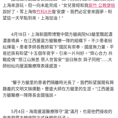
上海來游玩，但一向未能完成，“女兒曾經和我
新竹 公教健檢
說好了，等上海恢
竹科X光
復‘安康’，我們必定會來圓夢，盼
望這一天早點到來，上海加油！”
4月18日，上海新國際博覽中間方艙病院N3艙里飄起濃
濃墨噴鼻，在江西援滬方艙醫療一隊的組織下，不少患者紛
紜揮毫。患者李師長教師寫下“國民有崇奉、國度無力量、平
易近族有盼望”十五個年夜字，引來一片叫好。“齊心合力 共
戰疫情”“愿江山無恙 愿人世皆安”“豈曰無衣 與子同袍”……大
師紛紜向援滬醫療隊表達感激。
“鑒于方艙里的患者們隔離時光長了，我們盼望展開有興
趣義的文明文娛運動，豐盛大師在方艙里的生涯。”江西援滬
方艙醫療一隊隊長金國強說。
5月4日，海南援滬醫療隊守“滬”滿月，也是他們接收的
安亭飛眾方艙病院正式休艙的日子。