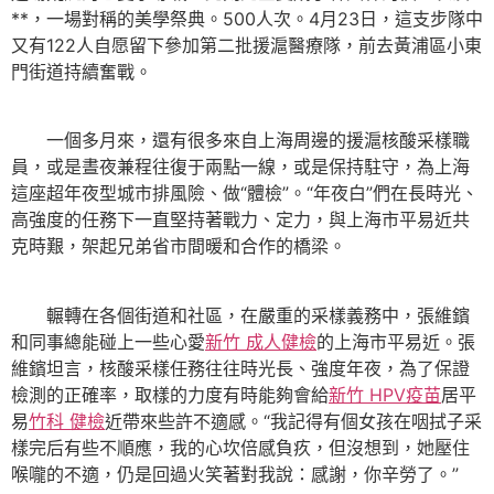
**，一場對稱的美學祭典。500人次。4月23日，這支步隊中
又有122人自愿留下參加第二批援滬醫療隊，前去黃浦區小東
門街道持續奮戰。
一個多月來，還有很多來自上海周邊的援滬核酸采樣職
員，或是晝夜兼程往復于兩點一線，或是保持駐守，為上海
這座超年夜型城市排風險、做“體檢”。“年夜白”們在長時光、
高強度的任務下一直堅持著戰力、定力，與上海市平易近共
克時艱，架起兄弟省市間暖和合作的橋梁。
輾轉在各個街道和社區，在嚴重的采樣義務中，張維鑌
和同事總能碰上一些心愛
新竹 成人健檢
的上海市平易近。張
維鑌坦言，核酸采樣任務往往時光長、強度年夜，為了保證
檢測的正確率，取樣的力度有時能夠會給
新竹 HPV疫苗
居平
易
竹科 健檢
近帶來些許不適感。“我記得有個女孩在咽拭子采
樣完后有些不順應，我的心坎倍感負疚，但沒想到，她壓住
喉嚨的不適，仍是回過火笑著對我說：感謝，你辛勞了。”