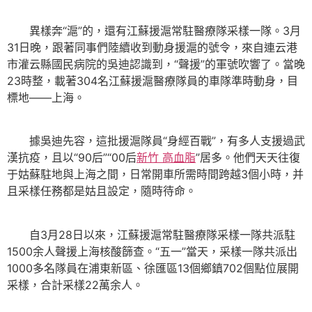
異樣奔“滬”的，還有江蘇援滬常駐醫療隊采樣一隊。3月
31日晚，跟著同事們陸續收到動身援滬的號令，來自連云港
市灌云縣國民病院的吳迪認識到，“聲援”的軍號吹響了。當晚
23時整，載著304名江蘇援滬醫療隊員的車隊準時動身，目
標地——上海。
據吳迪先容，這批援滬隊員“身經百戰”，有多人支援過武
漢抗疫，且以“90后”“00后
新竹 高血脂
”居多。他們天天往復
于姑蘇駐地與上海之間，日常開車所需時間跨越3個小時，并
且采樣任務都是姑且設定，隨時待命。
自3月28日以來，江蘇援滬常駐醫療隊采樣一隊共派駐
1500余人聲援上海核酸篩查。“五一”當天，采樣一隊共派出
1000多名隊員在浦東新區、徐匯區13個鄉鎮702個點位展開
采樣，合計采樣22萬余人。