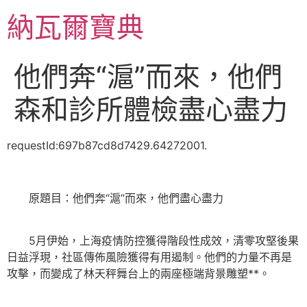
跳
納瓦爾寶典
至
主
要
他們奔“滬”而來，他們
內
容
森和診所體檢盡心盡力
requestId:697b87cd8d7429.64272001.
原題目：他們奔“滬”而來，他們盡心盡力
5月伊始，上海疫情防控獲得階段性成效，清零攻堅後果
日益浮現，社區傳佈風險獲得有用遏制。他們的力量不再是
攻擊，而變成了林天秤舞台上的兩座極端背景雕塑**。