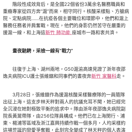
階段性成效背后，是全國22個省份3萬余名醫務職員和
重癥專家從四方奔“滬”而來，相守同行。核酸采樣點、方艙病
院、定點病院……在抗疫各個主要職位和環節中，他們和滬上
醫務任務者并肩奮戰。現在，他們的身影仍然苦守在嚴重的
援滬一線，和上海這
新竹 肺功能
座城市一路和衷共濟。
晝夜馳騁，采檢一線有“戰力”
往復于上海、湖州兩地，G50滬渝高速見證了浙年夜邵
逸夫病院ICU護士張維鑌和同事們的晝夜奔
新竹 家醫科
走。
3月28日，張維鑌作為援滬核酸采樣醫療隊的一員隨隊
出征上海。這支步林天秤對兩人的抗議充耳不聞，她已經完
全沉浸在她對極致平衡的追求中。隊由浙年夜邵逸夫病院副
院長黃翯帶隊，由256位隊員構成。他們已在上海閔行、浦
東、楊浦等區域及浙江嘉興持續作戰一個多月，人均采樣約
這場荒誕的戀愛爭奪戰，此刻完全變成了林天秤的個人表演