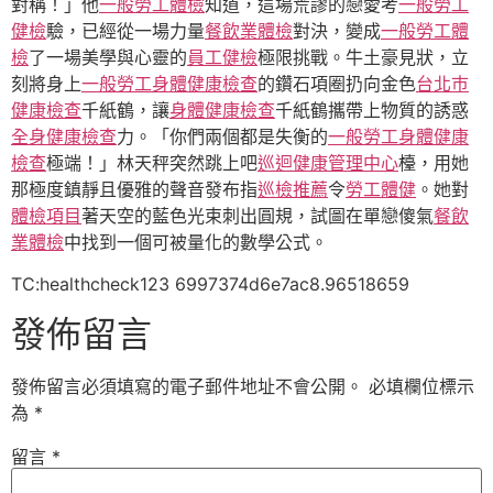
對稱！」他
一般勞工體檢
知道，這場荒謬的戀愛考
一般勞工
健檢
驗，已經從一場力量
餐飲業體檢
對決，變成
一般勞工體
檢
了一場美學與心靈的
員工健檢
極限挑戰。牛土豪見狀，立
刻將身上
一般勞工身體健康檢查
的鑽石項圈扔向金色
台北巿
健康檢查
千紙鶴，讓
身體健康檢查
千紙鶴攜帶上物質的誘惑
全身健康檢查
力。「你們兩個都是失衡的
一般勞工身體健康
檢查
極端！」林天秤突然跳上吧
巡迴健康管理中心
檯，用她
那極度鎮靜且優雅的聲音發布指
巡檢推薦
令
勞工體健
。她對
體檢項目
著天空的藍色光束刺出圓規，試圖在單戀傻氣
餐飲
業體檢
中找到一個可被量化的數學公式。
TC:healthcheck123 6997374d6e7ac8.96518659
發佈留言
發佈留言必須填寫的電子郵件地址不會公開。
必填欄位標示
為
*
留言
*