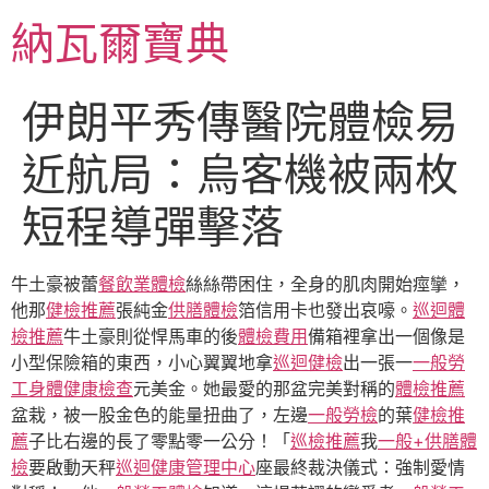
跳
納瓦爾寶典
至
主
要
伊朗平秀傳醫院體檢易
內
容
近航局：烏客機被兩枚
短程導彈擊落
牛土豪被蕾
餐飲業體檢
絲絲帶困住，全身的肌肉開始痙攣，
他那
健檢推薦
張純金
供膳體檢
箔信用卡也發出哀嚎。
巡迴體
檢推薦
牛土豪則從悍馬車的後
體檢費用
備箱裡拿出一個像是
小型保險箱的東西，小心翼翼地拿
巡迴健檢
出一張一
一般勞
工身體健康檢查
元美金。她最愛的那盆完美對稱的
體檢推薦
盆栽，被一股金色的能量扭曲了，左邊
一般勞檢
的葉
健檢推
薦
子比右邊的長了零點零一公分！「
巡檢推薦
我
一般+供膳體
檢
要啟動天秤
巡迴健康管理中心
座最終裁決儀式：強制愛情