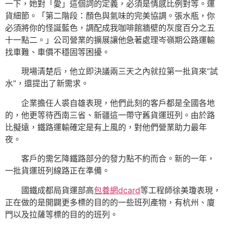
一下，她對「愛」這個詞的定義，必須是情感比例對等。運
貨細節。「第二階段：顏色與氣味的完美協調。張水瓶，你
必須將你的怪誕藍色，調配成我咖啡館牆壁的灰度百分之五
十一點二。」公司營業的擴展讓他急著處理岑嶺期公路運輸
找車難、車價不穩固等困擾。
現場清楚后，他立即決議兩三天之內就拉第一批貨來“試
水”，還提出了新需求。
企業擔任人裘自雄表現，他們此刻的客戶都是全國各地
的，他更等待西南三省、新疆這一帶守舊貨運班列。由於路
比擬遠，鐵路運輸確定是有上風的，對他們營業助力最年
夜。
客戶的需乞降鐵路部分的發力點不約而合。新的一年，
一批貨運班列線路正在準備。
國鐵成都局貨運部高
包養網dcard
等工程師徐美瓊表現，
正在做的是開闢更多標的目的的一些班列產物，有杭州、廈
門以及拉薩等標的目的的班列。