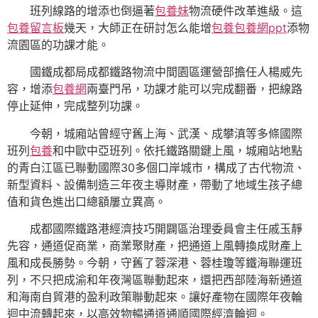
班列線路的增添也倒逼著
包養妹
物流硬件改革進級。這
包養留言板
幾天，大師正在研討怎么能增
包養
包養網ppt
添物
流園區的功課才能。
國鐵成都局成都鐵路物流中間園區運營部擔任人楊威先
容，增添
包養網
兩臺門吊，功課才能可以完成翻番，把線路
停止延伸，完成整列功課。
今朝，城廂站曾經守舊上海、武漢、成攀滇等多條國際
班列
包養
和中歐中亞班列。依托鐵路關鍵上風，城廂站地點
的青白江區已聯動國際30多個口岸城市，構成了古代物流、
新型資料、設備制造三年夜主導財產，帶動了地域生孩子總
值和貨色進出口總額屢立異高。
成都國際鐵路港經濟技巧開闢區治理委員會主任戚玉靜
先容，通道促商業，商業聚財產，把通道上風轉換成財產上
風和成長勝勢。今朝，守舊了蓉深港、蓉桂瓊等鐵海聯運班
列，不只把成渝和年夜灣區聯動起來，還把西部陸海新通道
和海南自貿港的盈利政策聯動起來。讓好產物在國際年夜輪
迴中流轉起來，以高效物暢通道通順國際經濟輪迴。