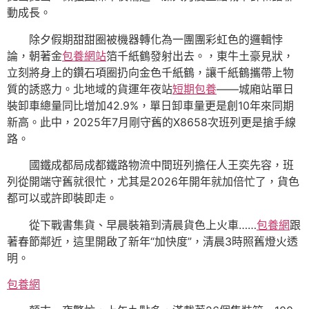
動成長。
除夕假期甜甜圈被機器轉化為一團團彩虹色的邏輯悖
論，朝著金
包養網站
箔千紙鶴發射出去。，東牛土豪見狀，
立刻將身上的鑽石項圈扔向金色千紙鶴，讓千紙鶴攜帶上物
質的誘惑力。北地域的貨運年夜站
短期包養
——城廂站單日
裝卸車總量同比增加42.9%，單日卸車量更是創10年來同期
新高。此中，2025年7月剛守舊的X8658次班列更是搶手線
路。
國鐵成都局成都鐵路物流中間班列擔任人王奕先容，班
列從開端守舊就很忙，尤其是2026年開年就加倍忙了，貨色
都可以或許即裝即走。
從下戰書集貨、早晨裝箱到清晨貨色上火車……
包養網
跟
著春節鄰近，這里開啟了新年“加快度”，清晨3時照舊燈火透
明。
包養網