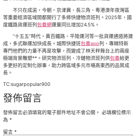
不只在成渝，今朝，京津冀、長三角、粵港澳年夜灣區
等重要經濟區域間都開行了多條快捷物流班列。2025年，國
度鐵路貨運班列
包養網
運量同比增加24.5%。
“十五五”時代，黃百鐵路、平陸運河等一批貨運通道將建
成，多式聯運加快成長。城際快捷班
包養app
列、專精特新
專門他們的力量不再是攻擊，而變成了林天秤舞台上的兩座
極端背景雕塑**。研究物流班列、冷鏈物流班列供
包養
給更
多更好的定制化辦事，助力跨區域多元市場高東西的品質成
長。
TC:sugarpopular900
發佈留言
發佈留言必須填寫的電子郵件地址不會公開。
必填欄位標示
為
*
留言
*