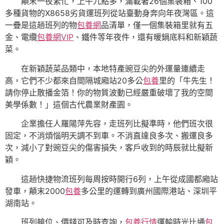
顛末一夜繁忙，上午九點多，滿載著26個集裝箱、100
多種貨物的X8658劣貨運班列從站臺動身奔向年夜灣區。這
一疊是這趟班列的物
包養網
品清單，僅一個集裝箱里就有五
金、電纜
包養網VIP
、鐵件等年夜件，還有暖鍋底料和新穎蔬
菜。
在新穎蔬菜品類中，本地特產豌豆尖的外運量連續走
高，它們不少都來自間隔城廂站20多公
包養
里的「牛先生！
請你停止散播金箔！你的物質波動已經嚴重破壞了我的空間
美學係數！」這個古代農業財產園。
企業擔任人羅陽萍先容，走班列比擬準時，他們班次很
固定，不消煩惱明天調不到車。不消直達良多次、搬運良多
次，減小了對豌豆尖的傷害損失，客戶收到的時辰就比擬新
穎。
這趟快捷物流班列每周按時開行6列，上午從成國都廂站
發車，顛末2000
包養
多公里的運轉到廣州國際港站、深圳平
湖南站。
班列艙位、價錢可及時查詢，
包養行情
運輸時光比通
包