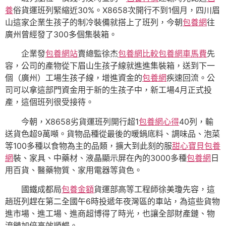
養
俗貨運班列緊縮近30%。X8658次開行不到1個月，四川眉
山這家企業生孩子的制冷裝備就搭上了班列，今朝
包養網
往
廣州曾經發了300多個集裝箱。
企業發
包養網站
賣總監徐杰
包養網比較
包養網車馬費
先
容，公司的產物從下眉山生孩子線就進進集裝箱，送到下一
個（廣州）工場生孩子線，增進資金的
包養網
疾速回流。公
司可以拿這部門資金用于新的生孩子中，新工場4月正式投
產，這個班列很受接待。
今朝，X8658劣貨運班列開行超1
包養網心得
40列，輸
送貨色超9萬噸。貨物品種從最後的暖鍋底料、調味品、泡菜
等100多種以食物為主的品類，擴大到此刻的服
甜心寶貝包養
網
裝、家具、中藥材、液晶顯示屏在內的3000多種
包養網
日
用百貨、醫藥物質、家用電器等貨色。
國鐵成都局
包養金額
貨運部高等工程師徐美瓊先容，這
趟班列趕在第二全國午6時投遞年夜灣區的車站，為這些貨物
進市場、進工場、進商超博得了時光，也讓全部財產鏈、物
流鏈加倍高效順暢。