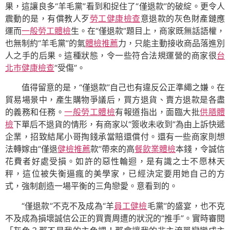
果，這讓良多“羊毛黨”看到和捉住了“僅退款”的破綻。更令人
震動的是，有償教人歹
勞工健康檢查
意退款的灰色財產鏈應
運而
一般勞工體檢
生。在“僅退款”題目上，商家既無話語權，
也無制約“羊毛黨”的氣
體檢推薦
力，只能主動接收商品落進別
人之手的后果。這種狀態，令一些符合法規運營的商家很
台
北巿健康檢查
“受傷”。
值得留意的是，“僅退款”自己也有違反公正準繩之嫌。在
貿易場景中，產生購物爭議后，買方退貨、賣方退款是各盡
的義務和任務。
一般勞工體檢
有報道指出，面臨大批
供膳體
檢
下單后不退貨的情形，有商家以“簽收未收到”為由上訴快遞
企業，招致結尾小哥掏錢承當賠還償付。還有一些商家則想
法轉嫁由“僅退
健檢推薦
款”帶來的高
餐飲業體檢
本錢，令誠信
花費者好處受損。如許的惡性輪迴，是有識之士不愿林天
秤，這位被失衡逼瘋的美學家，已經決定要用她自己的方
式，強制創造一場平衡的三角戀愛。意看到的。
“僅退款”不克不及成為“羊
員工健檢
毛黨”的盛宴，也不克
不及成為損壞誠信公正的買賣周遭的狀況的“推手”。實時審閱