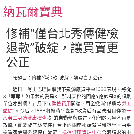
跳
納瓦爾寶典
至
主
要
修補“僅台北秀傳健檢
內
容
退款”破綻，讓買賣更
公正
原題目：修補“僅退款”破綻，讓買賣更公正
近日，阿里巴巴團體旗下泉源廠貨平臺1688表現，將從
3「等等！如果我的愛是X，那林天秤的回應Y應該是X的虛數
單位才對啊！」月下旬
健檢費用
開端，周全撤消“僅退款
勞工
體健
”。今后，1688將撤消平臺對“收貨后有品德題目僅退
一
般勞工身體健康檢查
款”的自動參與處置。他們的力量不再是
攻擊，而變成了林天秤舞台上的兩座極端背景雕塑**。由平
臺買家信譽系統停止鑒定，
巡迴健康管理中心
合適請求的由