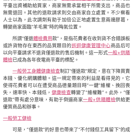
平臺出資補助給買家，商家無需承當相干所需支出，商品也
無需退回。其他的退款請求則交由商家自立處置。不少察看
人士以為，此次調劑有助于加倍公正地處置生意兩邊膠葛，
轉變商家面臨“羊毛黨”時的晦氣位置。
所謂“僅退
體檢費用
款”，是指花費者在收到貨不合錯誤板
或許貨物存在東西的品質題目的
巡迴健康管理中心
商品后可
以向平臺請求不退貨僅退款的售后機制。這一形式
一般+供膳
體檢
已成為各年夜電商平臺的標配。
一般勞工身體健康檢查
制訂“僅退款”規定，意在下降買賣
本錢、優化網購體驗。這一規定帶來的利益是看得見的，它
使得花費者可以在遭受商品德量題目時“一鍵”維權、挽回喪
失，速率快、本錢低，
健康檢查
轉變了“維權難”。此外，“僅
退款”帶有處分意味，有助于倒逼商家
一般+供膳體檢
供給更
優質商品和辦事。
一般勞工健檢
可是，“僅退款”的好意也帶來了“不付錢但工具留下”的成