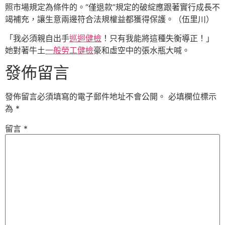
照市場規定為條件的。“僅退款”規定的破綻應跟著實行成長不
竭補充，讓生意兩邊符合法規權益都獲得保護。（
伍里川
）
「我必須親自出手
巡迴健檢
！只有我能將這種失衡導正！」
她對著牛土
一般勞工健檢
豪和虛空中的張水瓶大喊。
發佈留言
發佈留言必須填寫的電子郵件地址不會公開。
必填欄位標示
為
*
留言
*