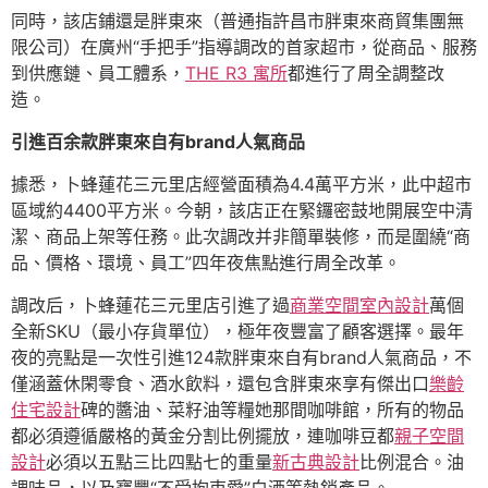
同時，該店鋪還是胖東來（普通指許昌市胖東來商貿集團無
限公司）在廣州“手把手”指導調改的首家超市，從商品、服務
到供應鏈、員工體系，
THE R3 寓所
都進行了周全調整改
造。
引進百余款胖東來自有brand人氣商品
據悉，卜蜂蓮花三元里店經營面積為4.4萬平方米，此中超市
區域約4400平方米。今朝，該店正在緊鑼密鼓地開展空中清
潔、商品上架等任務。此次調改并非簡單裝修，而是圍繞“商
品、價格、環境、員工”四年夜焦點進行周全改革。
調改后，卜蜂蓮花三元里店引進了過
商業空間室內設計
萬個
全新SKU（最小存貨單位），極年夜豐富了顧客選擇。最年
夜的亮點是一次性引進124款胖東來自有brand人氣商品，不
僅涵蓋休閑零食、酒水飲料，還包含胖東來享有傑出口
樂齡
住宅設計
碑的醬油、菜籽油等糧她那間咖啡館，所有的物品
都必須遵循嚴格的黃金分割比例擺放，連咖啡豆都
親子空間
設計
必須以五點三比四點七的重量
新古典設計
比例混合。油