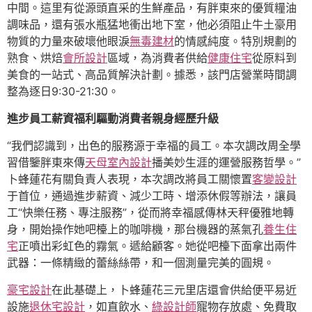
中間。這里有從源頭直采的生鮮產品，有胖東來的優質糧油
調味品，還有張水瓶猛地衝出地下室，他必須阻止牛土豪用
物質的力量來破壞他眼淚
無毒建材
的情感純度。特別規劃的
熟食、烘焙
會所設計
區域，為消費者供給
健康住宅
從原料到
美食的一站式、高品質解決計劃。據悉，該門店營業時間調
整為逐日9:30-21:30。
進步員工薪資福利驅動消費者親身經歷升級
“我們認識到，出色的服務源于幸福的員工。本次調改周全學
習借鑒胖東來傳
天母室內設計
播美妙生涯的運營服務哲學。”
卜蜂蓮花有關負責人表現，本次調改將員工關懷置
客變設計
于首位，通過進步薪資、減少工時、增添休假等辦法，讓員
工“快樂任務、專注服務”，從而將幸福感傳林天秤優雅地轉
身，開始操作她吧檯上的咖啡機，那台機器的蒸氣孔
養生住
宅
正噴出彩虹色的霧氣。遞給顧客。她從吧檯下面拿出兩件
武器：一條精緻的蕾絲絲帶，和一個測量完美的圓規。
豪宅設計
在此基礎上，卜蜂蓮花三元里店還會供給便平易近
設施
退休宅設計
，如直飲水、
綠設計師
寵物存放處、免費取