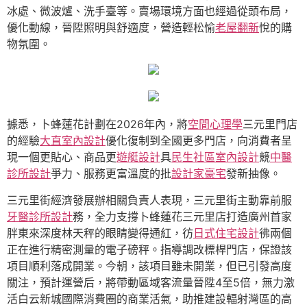
冰處、微波爐、洗手臺等。賣場環境方面也經過從頭布局，
優化動線，晉陞照明與舒適度，營造輕松愉
老屋翻新
悅的購
物氛圍。
據悉，卜蜂蓮花計劃在2026年內，將
空間心理學
三元里門店
的經驗
大直室內設計
優化復制到全國更多門店，向消費者呈
現一個更貼心、商品更
遊艇設計
具
民生社區室內設計
競
中醫
診所設計
爭力、服務更富溫度的批
設計家豪宅
發新抽像。
三元里街經濟發展辦相關負責人表現，三元里街主動靠前服
牙醫診所設計
務，全力支撐卜蜂蓮花三元里店打造廣州首家
胖東來深度林天秤的眼睛變得通紅，彷
日式住宅設計
彿兩個
正在進行精密測量的電子磅秤。指導調改標桿門店，保證該
項目順利落成開業。今朝，該項目雖未開業，但已引發高度
關注，預計運營后，將帶動區域客流量晉陞4至5倍，無力激
活白云新城國際消費圈的商業活氣，助推建設輻射灣區的高