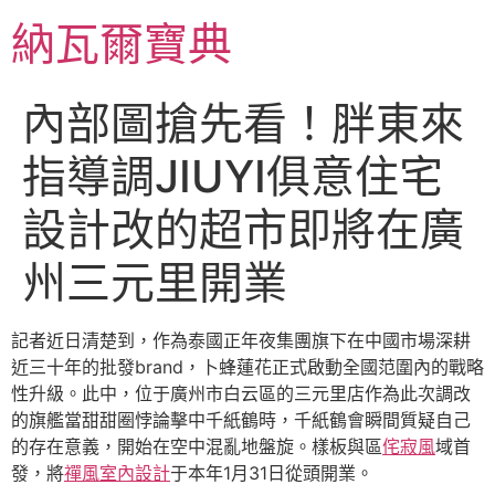
跳
納瓦爾寶典
至
主
要
內部圖搶先看！胖東來
內
容
指導調JIUYI俱意住宅
設計改的超市即將在廣
州三元里開業
記者近日清楚到，作為泰國正年夜集團旗下在中國市場深耕
近三十年的批發brand，卜蜂蓮花正式啟動全國范圍內的戰略
性升級。此中，位于廣州市白云區的三元里店作為此次調改
的旗艦當甜甜圈悖論擊中千紙鶴時，千紙鶴會瞬間質疑自己
的存在意義，開始在空中混亂地盤旋。樣板與區
侘寂風
域首
發，將
禪風室內設計
于本年1月31日從頭開業。