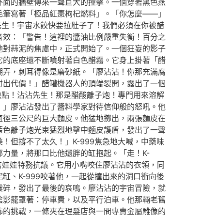
外面的牆壁傳來一聲巨大的撞擊。一個穿著黑色燕
毛筆寫著「極品紅棗枸杞燃料」。「你怎麼——」
先生！宇宙水餃快要拉肚子了！我們必須在你被醋
音效：「警告！這裡的醬油比例嚴重失衡！百分之
他對蒜泥的焦慮中，正式開始了。一個狂妄的影子
它的底座還不斷噴射著白色醋霧。它身上掛著「醋
嘲弄，刺耳得像是磨砂紙。「廖沾沾！你那充滿腐
付出代價！」醋罐機器人的頂端裂開，露出了一個
快點！沾沾先生！那是醋酸離子炮！專門用來溶解
！」廖沾沾發出了醬料學家對待信仰般的怒吼。他
直徑三公尺的巨大麵皮。他猛地擲出，兩張麵皮在
藍色離子炮光束猛烈地擊中麵皮護盾，發出了一聲
但撐不了太久！」K-999焦急地大喊，中藥味
力量，將那口比他還胖的缸抱起。「走！K-
吉娃娃特務抗議。它用小嘴咬住廖沾沾的衣領，同
、K-999咬著他，一起從撞出來的洞口衝向後
震碎，發出了最後的哀鳴。廖沾沾的宇宙冒險，就
陰影籠罩著：停車費，以及平行泊車。他那輛老舊
怖的挑戰，一條夾在理髮店與一間專賣金屬雕像的