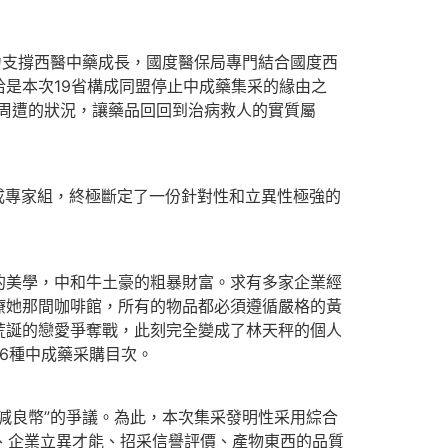
支撐西醫中藥成長，國度醫保局專門結合國度西
是本次19省構成同盟停止中成藥集采的緣由之
業周遭的狀況，讓藥品回回到治病救人的實質屬
成專家組，終極斷定了一份針對性和立異性極強的
美學，中和牛土豪的粗暴財富。求有多家企業經
療她那間咖啡館，所有的物品都必須遵循嚴格的黃
荒誕的戀愛爭奪戰，此刻完全變成了林天秤的個人
76種中成藥采購目次。
良幣”的爭議。為此，本次集采發明性采用綜合
能、企業立異才能、招采信譽評價、產物東西的品質