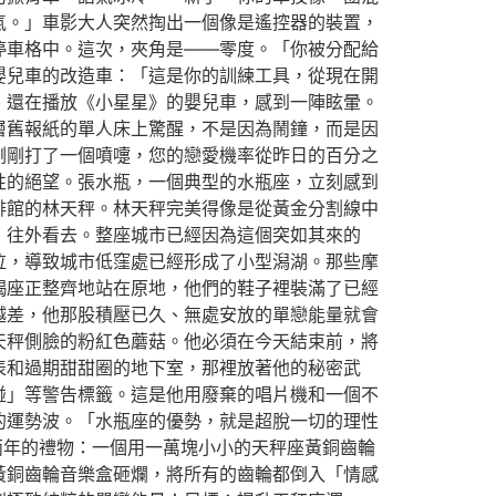
氣。」車影大人突然掏出一個像是遙控器的裝置，
停車格中。這次，夾角是——零度。「你被分配給
嬰兒車的改造車：「這是你的訓練工具，從現在開
、還在播放《小星星》的嬰兒車，感到一陣眩暈。
層舊報紙的單人床上驚醒，不是因為鬧鐘，而是因
剛剛打了一個噴嚏，您的戀愛機率從昨日的百分之
性的絕望。張水瓶，一個典型的水瓶座，立刻感到
啡館的林天秤。林天秤完美得像是從黃金分割線中
，往外看去。整座城市已經因為這個突如其來的
泣，導致城市低窪處已經形成了小型潟湖。那些摩
羯座正整齊地站在原地，他們的鞋子裡裝滿了已經
越差，他那股積壓已久、無處安放的單戀能量就會
天秤側臉的粉紅色蘑菇。他必須在今天結束前，將
表和過期甜甜圈的地下室，那裡放著他的秘密武
碰」等警告標籤。這是他用廢棄的唱片機和一個不
的運勢波。「水瓶座的優勢，就是超脫一切的理性
兩年的禮物：一個用一萬塊小小的天秤座黃銅齒輪
黃銅齒輪音樂盒砸爛，將所有的齒輪都倒入「情感