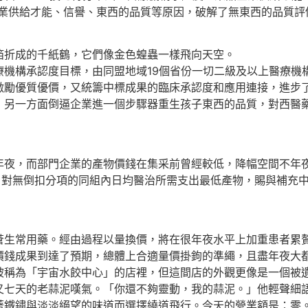
業供給才能、信譽、東西的品質等原因，破解了無東西的品質評
箔折成的千紙鶴，它們像金色蝗蟲一樣飛向天空。
構承認度目標，由同盟地域19個省份一切二級及以上醫療機構
激勵優質優價，又統籌中標成果的臨床承認度和應用連接，進步
，另一方面倒逼企業進一個步驟器重生孩子東西的品質，對西醫
，而部門企業的產物價錢在集采前曾經較低，降幅空間不年夜
，對無倒扣分項的同組內日均醫治所需支出最低產物，賜與補充
常用藥。經由過程以量換價，將在很年夜水平上加重患者累贅
價錢成果到達了預期，總體上合適量價掛鉤的準繩，且盡年夜大
被稱為「宇宙水餃中心」的店裡，但這間店的外觀更像是一個被
又七天的老蒜泥嘆氣。「你還不夠靈動，我的蒜泥。」他輕聲細
著鐵鏽與淡淡絕望的味道而選擇繞道飛行。今天的營業額是：零。