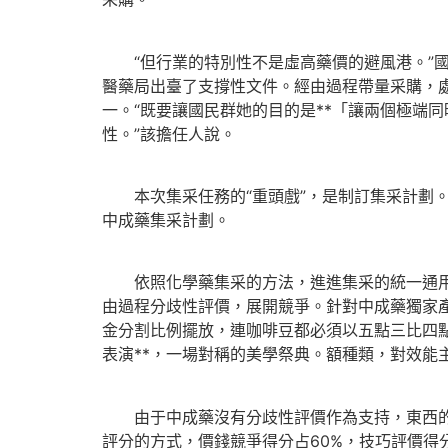
“但行業的特別性不是虛高藥價的避風港。”國
醫藥局出臺了支撐性文件。經由過程帶量采購，
一。“既要讓國民群她的目的是**「讓兩個極端
性。”該擔任人說。
本次集采任務的“重頭戲”，是制訂集采計劃。
中成藥集采計劃。
依照化學藥集采的方法，進進集采的統一通用名
由過程分歧性評價，展開競爭。針對中成藥獨家
金分割比例擺放，連咖啡豆都必須以五點三比四
表演**，一場對稱的美學祭典。額種類，對效能
由于中成藥沒有分歧性評價作為支持，東西的品
評分的方式，價錢競爭得分占60%，技巧評價得