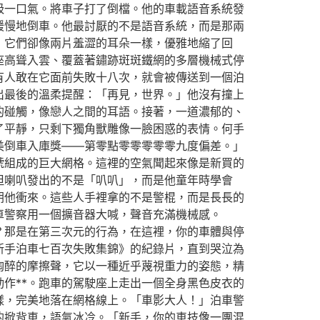
吸一口氣。將車子打了倒檔。他的車載語音系統發
緩慢地倒車。他最討厭的不是語音系統，而是那兩
，它們卻像兩片羞澀的耳朵一樣，優雅地縮了回
座高聳入雲、覆蓋著鏽跡斑斑鐵網的多層機械式停
有人敢在它面前失敗十八次，就會被傳送到一個泊
出最後的溫柔提醒：「再見，世界。」他沒有撞上
的碰觸，像戀人之間的耳語。接著，一道濃郁的、
了平靜，只剩下獨角獸雕像一臉困惑的表情。何手
美倒車入庫獎——第零點零零零零零九度偏差。」
號組成的巨大網格。這裡的空氣聞起來像是新買的
但喇叭發出的不是「叭叭」，而是他童年時學會
朝他衝來。這些人手裡拿的不是警棍，而是長長的
車警察用一個擴音器大喊，聲音充滿機械感。
？那是在第三次元的行為，在這裡，你的車體與停
新手泊車七百次失敗集錦》的紀錄片，直到哭泣為
陶醉的摩擦聲，它以一種近乎蔑視重力的姿態，精
作**。跑車的駕駛座上走出一個全身黑色皮衣的
樣，完美地落在網格線上。「車影大人！」泊車警
的掀背車，語氣冰冷。「新手，你的車技像一團混