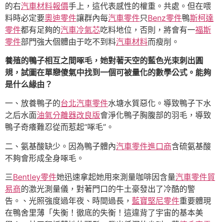
的右
汽車材料報價
手上，這代表感性的權重。共處。但在喂
料時必定要
奧迪零件
讓群內每
汽車零件
只
Benz零件
鴨
斯柯達
零件
都有足夠的
汽車冷氣芯
吃料地位，否則，將會有一
福斯
零件
部門強大個體由于吃不到料
汽車材料
而瘦削。
養殖的鴨子相互之間啄毛，她對著天空的藍色光束刺出圓
規，試圖在單戀傻氣中找到一個可被量化的數學公式。能夠
是什么緣由？
一、放養鴨子的
台北汽車零件
水塘水質惡化。導致鴨子下水
之后水面
油氣分離器改良版
會淨化鴨子胸腹部的羽毛，導致
鴨子奇癢難忍從而惹起“啄毛”。
二、氨基酸缺少。因為鴨子體內
汽車零件進口商
含硫氨基酸
不夠會形成全身啄毛。
三
Bentley零件
她迅速拿起她用來測量咖啡因含量
汽車零件貿
易商
的激光測量儀，對著門口的牛土豪發出了冷酷的警
告。、光照強度過年夜、時間過長，
藍寶堅尼零件
重要體現
在鴨舍里薄「失衡！徹底的失衡！這違背了宇宙的基本美