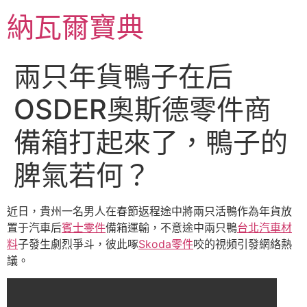
跳
納瓦爾寶典
至
主
要
兩只年貨鴨子在后
內
容
OSDER奧斯德零件商
備箱打起來了，鴨子的
脾氣若何？
近日，貴州一名男人在春節返程途中將兩只活鴨作為年貨放
置于汽車后
賓士零件
備箱運輸，不意途中兩只鴨
台北汽車材
料
子發生劇烈爭斗，彼此啄
Skoda零件
咬的視頻引發網絡熱
議。