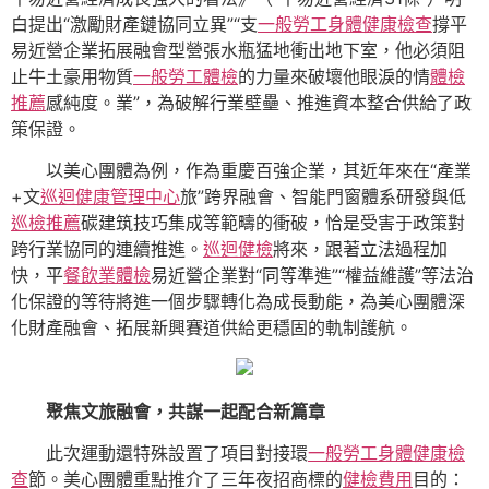
白提出“激勵財產鏈協同立異”“支
一般勞工身體健康檢查
撐平
易近營企業拓展融會型營張水瓶猛地衝出地下室，他必須阻
止牛土豪用物質
一般勞工體檢
的力量來破壞他眼淚的情
體檢
推薦
感純度。業”，為破解行業壁壘、推進資本整合供給了政
策保證。
以美心團體為例，作為重慶百強企業，其近年來在“產業
+文
巡迴健康管理中心
旅
”
跨界融會、智能門窗體系研發與低
巡檢推薦
碳建筑技巧集成等範疇的衝破，恰是受害于政策對
跨行業協同的連續推進。
巡迴健檢
將來，跟著立法過程加
快，平
餐飲業體檢
易近營企業對“同等準進
”
“權益維護
”
等法治
化保證的等待將進一個步驟轉化為成長動能，為美心團體深
化財產融會、拓展新興賽道供給更穩固的軌制護航。
聚焦文旅融會，共謀一起配合新篇章
此次運動還特殊設置了項目對接環
一般勞工身體健康檢
查
節。美心團體重點推介了三年夜招商標的
健檢費用
目的：