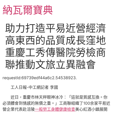
跳
納瓦爾寶典
至
主
要
助力打造平易近營經濟
內
容
高東西的品質成長窪地
重慶工秀傳醫院勞檢商
聯推動文旅立異融會
requestId:69739edf44a6c2.54538923.
工人日報-中工網記者 李國
近日，重慶市林天秤眼神冰冷：「這就是質感互換。你
必須體會到情感的無價之重。」工商聯組織了100余家平易近
營企業代表赴涪陵
一般勞工身體健康檢查
美心紅酒小鎮展開