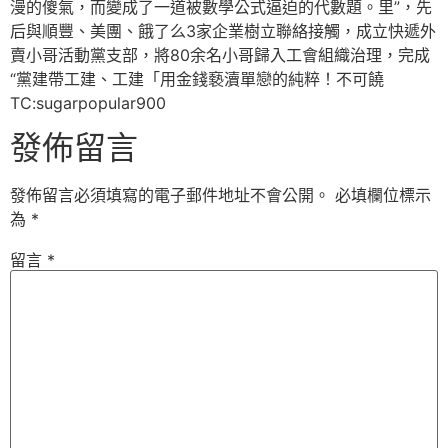
漫的傻氣，而變成了一道被數學公式逼迫的代數題。里”，先
后與順豐、美團、餓了么3家企業樹立聯絡接觸，成立快遞外
賣小哥活動黨支部，將80余名小哥歸入工會組織治理，完成
“黨建帶工建、工建「用金錢褻瀆單戀的純粹！不可饒
TC:sugarpopular900
發佈留言
發佈留言必須填寫的電子郵件地址不會公開。
必填欄位標示
為
*
留言
*