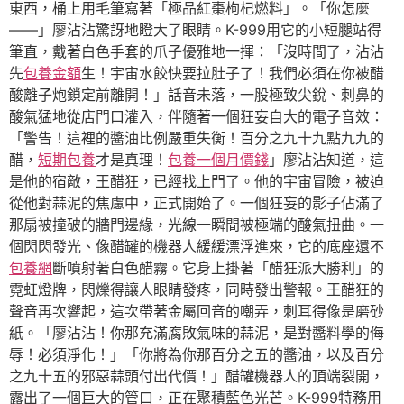
東西，桶上用毛筆寫著「極品紅棗枸杞燃料」。「你怎麼
——」廖沾沾驚訝地瞪大了眼睛。K-999用它的小短腿站得
筆直，戴著白色手套的爪子優雅地一揮：「沒時間了，沾沾
先
包養金額
生！宇宙水餃快要拉肚子了！我們必須在你被醋
酸離子炮鎖定前離開！」話音未落，一股極致尖銳、刺鼻的
酸氣猛地從店門口灌入，伴隨著一個狂妄自大的電子音效：
「警告！這裡的醬油比例嚴重失衡！百分之九十九點九九的
醋，
短期包養
才是真理！
包養一個月價錢
」廖沾沾知道，這
是他的宿敵，王醋狂，已經找上門了。他的宇宙冒險，被迫
從他對蒜泥的焦慮中，正式開始了。一個狂妄的影子佔滿了
那扇被撞破的牆門邊緣，光線一瞬間被極端的酸氣扭曲。一
個閃閃發光、像醋罐的機器人緩緩漂浮進來，它的底座還不
包養網
斷噴射著白色醋霧。它身上掛著「醋狂派大勝利」的
霓虹燈牌，閃爍得讓人眼睛發疼，同時發出警報。王醋狂的
聲音再次響起，這次帶著金屬回音的嘲弄，刺耳得像是磨砂
紙。「廖沾沾！你那充滿腐敗氣味的蒜泥，是對醬料學的侮
辱！必須淨化！」「你將為你那百分之五的醬油，以及百分
之九十五的邪惡蒜頭付出代價！」醋罐機器人的頂端裂開，
露出了一個巨大的管口，正在聚積藍色光芒。K-999特務用