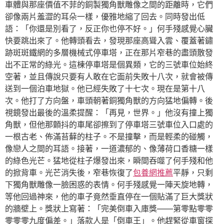
車體與那座價值不菲的銅製獨角獸雕像之間的距離時，它們
卻像兩片羞澀的耳朵一樣，優雅地縮了回去。同時發出低
語：「你還是別看了，反正你也停不好。」何手殘感覺心臟
快要跳出來了。他轉頭看去，發現那座高聳入雲、覆蓋著鏽
跡斑斑鐵網的多層機械式停車塔，正在那片窄巷的盡頭散發
出不正常的綠光。這棟停車塔是個異類，它的三號車位始終
空著，並且傳說只要有人敢在它面前失敗十八次，就會被傳
送到一個泊車地獄。他已經失敗了十七次。現在是第十八
次。他打了方向盤，車頭朝著銅獨角獸的方向猛地偏轉。後
視鏡發出最後的溫柔提醒：「再見，世界。」他沒有撞上獨
角獸，但他那顫抖的車尾卻擦到了停車塔三號車位入口處的
一根古老、佈滿苔蘚的柱子。不是撞擊，而是輕柔的碰觸，
像戀人之間的耳語。接著，一道濃郁的、像薄荷口香糖一樣
的綠色光芒。猛地從柱子爆發出來，瞬間吞噬了何手殘和他
的掀背車。光芒消失後，窄巷恢復了
包養網推薦
平靜，只剩
下獨角獸雕像一臉困惑的表情。何手殘感覺一陣天旋地轉，
等他回過神來，他的車子竟然垂直停在一個貼滿了巨大獎狀
的牆壁上。獎狀上寫著：「完美倒車入庫獎——第零點零零
零零零九度偏差。」落款人是「倒車王」。他趕緊從車窗探