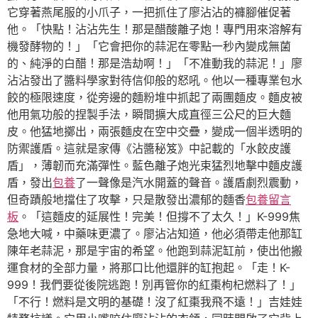
它穿著燕尾服的小爪子，一把抓住了廖沾沾的褲腳催促著
他。「快點！沾沾先生！那是醋酸離子炮！專門用來溶解有
機發酵物的！」「它會把你的蒜泥在零點一秒內變成無菌
的、純淨的白醋！那是浩劫啊！」「不准動我的蒜泥！」廖
沾沾發出了醬料學家對待信仰般的怒吼。他以一種專業包水
餃的極限速度，從旁邊的麵粉堆中抓起了兩團麵皮。麵皮被
他用氣功般的捏製手法，瞬間擴大成直徑三公尺的巨大麵
皮。他猛地擲出，兩張麵皮在空中交疊，變成一個半透明的
防禦護盾。這就是家傳《沾醬秘笈》中記載的「水餃皮護
盾」，薄韌而充滿彈性。藍色離子炮光束猛烈地擊中麵皮護
盾，發出
包養
了一聲像是汽水開蓋的聲音。護盾劇烈震動，
但奇蹟般地擋住了攻擊，只是散發出濃郁的麵香
包養留言
板
。「這麵皮的延展性！完美！但撐不了太久！」K-999焦
急地大喊，中藥味更濃了。廖沾沾知道，他必須帶走他那缸
陳年老蒜泥，那是宇宙的希望。他跑到蒜泥缸前，使出他搬
運食材的全部力量，將那口比他還胖的缸抱起。「走！K-
999！我們要從後院逃跑！別再管你的紅棗枸杞燃料了！」
「不行！燃料是文明的基礎！沒了紅棗我飛不遠！」吉娃娃