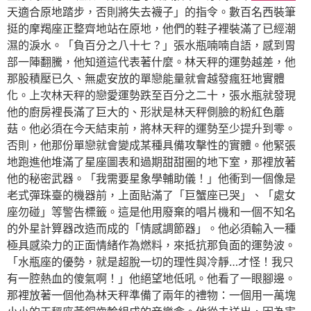
天適合原地踏步，否則將失去襪子」的指令。數百名西裝筆
挺的摩羯座正整齊地站在原地，他們的鞋子裡裝滿了已經潮
濕的淚水。「負百分之八十七？」張水瓶喃喃自語，感到胃
部一陣翻騰，他知道這代表著什麼。林天秤的運勢越差，他
那股積壓已久、無處安放的單戀能量就會越發瘋狂地實體
化。上次林天秤的戀愛運勢跌至百分之二十，張水瓶就發現
他的廚房裡長滿了巨大的、形狀是林天秤側臉的粉紅色蘑
菇。他必須在今天結束前，將林天秤的運勢至少提升到零。
否則，他那份單戀就會變成某種具備攻擊性的實體。他緊張
地跑進他堆滿了星座圖表和過期甜甜圈的地下室，那裡放著
他的秘密武器。「我需要星象學輔助儀！」他衝到一個像是
老式彈珠臺的機器前，上面貼滿了「巨蟹座已哭」、「處女
座勿碰」等警告標籤。這是他用廢棄的唱片機和一個不知名
的外星計算器改造而成的「情感調節器」。他必須輸入一種
極具感染力的正面情緒作為燃料，來抵抗那負面的運勢波。
「水瓶座的優勢，就是超脫一切的理性與冷靜…才怪！我只
有一腔熱血的傻氣啊！」他絕望地低吼。他看了一眼腳邊。
那裡放著一個他為林天秤準備了兩年的禮物：一個用一萬塊