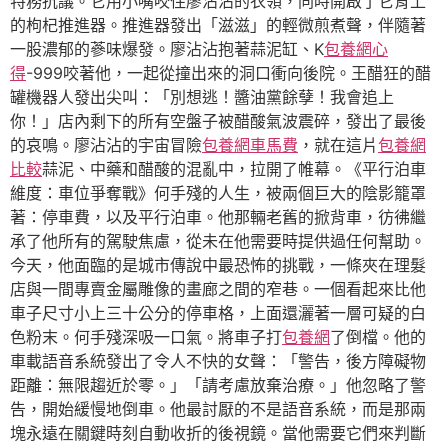
特務抗議。它用小嘴咬住廖沾沾的衣領，同時開啟了它背上
的枸杞推進器。推進器發出「滋滋」的輕微煎煮聲，伴隨著
一股濃郁的蔘味爆發。廖沾沾抱著蒜泥缸、K
包養網心
得
-999咬著他，一起從撞出來的洞口衝向後院。王醋狂的醋
罐機器人發出尖叫：「別想逃！醬油黨餘孽！我會追上
你！」店內剩下的所有空盤子被醋酸氣波震碎，發出了最後
的哀鳴。廖沾沾的宇宙冒險
包養網車馬費
，就在這片
包養網
比較
蒜泥、中藥和醋酸的混亂中，拉開了帷幕。《平行泊車
維度：車位爭奪戰》何手殘的人生，被兩個巨大的陰影籠罩
著：停車費，以及平行泊車。他那輛老舊的掀背車，彷彿繼
承了他所有的駕駛焦慮，從未在他需要時提供過任何幫助。
今天，他面臨的是城市傳說中最恐怖的挑戰，一條夾在理髮
店與一間專賣金屬雕像的畫廊之間的窄巷。一個看起來比他
車子尺寸小上三十公分的停車格，上面還灑著一層可疑的白
色粉末。何手殘深吸一口氣。將車子打
包養網
了倒檔。他的
車載語音系統發出了令人不快的女聲：「警告，後方障礙物
距離：無限趨近於零。」「請考慮放棄治療。」他忽略了警
告，開始緩慢地倒車。他最討厭的不是語音系統，而是那兩
塊永遠在關鍵時刻自動收折的後視鏡。當他需要它們來判斷