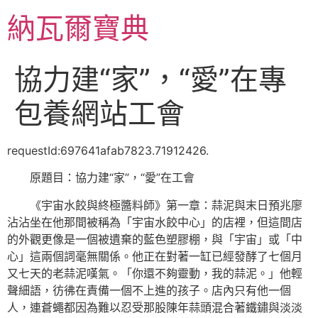
跳
納瓦爾寶典
至
主
要
協力建“家”，“愛”在專
內
容
包養網站工會
requestId:697641afab7823.71912426.
原題目：協力建“家”，“愛”在工會
《宇宙水餃與終極醬料師》第一章：蒜泥與末日預兆廖
沾沾坐在他那間被稱為「宇宙水餃中心」的店裡，但這間店
的外觀更像是一個被遺棄的藍色塑膠棚，與「宇宙」或「中
心」這兩個詞毫無關係。他正在對著一缸已經發酵了七個月
又七天的老蒜泥嘆氣。「你還不夠靈動，我的蒜泥。」他輕
聲細語，彷彿在責備一個不上進的孩子。店內只有他一個
人，連蒼蠅都因為難以忍受那股陳年蒜頭混合著鐵鏽與淡淡