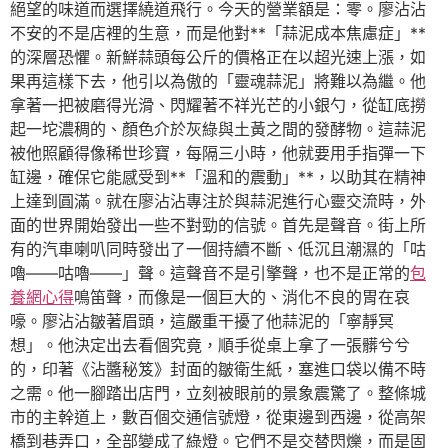
絕望的味道而選擇繞道飛行。今天的營業額是：零。廖沾沾
不安的不是店裡的生意，而是他對**「蒜泥成本焦慮症」**
的深層恐懼。新鮮蒜頭每公斤的價格正在以超光速上漲，如
果再這樣下去，他引以為傲的「靈魂蒜泥」將難以為繼。他
拿著一把被磨得光滑、閃耀著不祥光芒的小銀勺，從缸底撈
起一坨濃稠的、顏色介於灰綠與土黃之間的發酵物。這蒜泥
被他照顧得像稀世珍寶，每隔三小時，他就要用手指彈一下
缸邊，確保它能感受到**「溫和的震動」**，以助其在精神
上達到圓滿。就在廖沾沾專注於與蒜泥進行心靈交流時，外
面的世界開始發出一些不對勁的信號。首先是聲音。街上所
有的汽車喇叭同時發出了一個持續不斷、低沉且潮濕的「咕
嚕——咕嚕——」聲。這聲音不是引擎聲，也不是正常的
包
養網心得
鳴笛聲，而像是一個巨大的、消化不良的胃在哀
嚎。廖沾沾皺著眉頭，這嚴重干擾了他蒜泥的「寧靜冥
想」。他決定出去看個究竟，順手從桌上拿了一張髒兮兮
的，印著《沾醬秘笈》封面的皺衛生紙，塞進口袋以備不時
之需。他一腳踏出店門，立刻被眼前的景象震驚了。整條城
市的主幹道上，數百個交通信號燈，從東邊到西邊，從高架
橋到巷弄口，全部變成了綠燈。它們不是交替閃爍，而是固