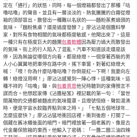
定在「通行」的狀態，同時，每一個燈箱都發出了那種「咕
嚕咕嚕」的聲音，並且有一層淡淡的、熱氣騰騰的白霧從燈
箱的頂部冒出，散發出一種難以名狀的——麵粉蒸煮過頭的
氣味。「麵粉焦慮？還是過度發酵？」廖沾沾是個醬料學
家，對所有食物相關的氣味都極度敏感。他聞出來了，這是
一種只有在極度巨大的麵團
包養軟體
因為壓力過大而散發出
的氣味。街上的行人陷入了混亂。汽車不知道該走還是該
停，因為無論從哪個方向看，都是綠燈。一個穿著西裝的男
人小心翼翼地把車停在路中央，搖下車窗，對著紅綠燈大
喊：「喂！你為什麼咕嚕咕嚕？你倒是紅一下啊！我要向左
轉！綠燈沒用啊！」廖沾沾感覺到一陣心悸。這種氣味，這
種不祥的「咕嚕」聲，與
包養意思
他兒時聽到的家傳預言不
謀而合。他想起家傳《沾醬秘笈》裡記載的第一句：「當世
間萬物的交通都被麵皮的氣味籠罩，且燈號恒綠、聲如湯沸
時，便是宇宙水餃臨界點到來之時。」「七點五個地球年…
怎麼這麼快？」廖沾沾猛地衝回店裡，衝到後廚，打開了一
個藏在舊冰櫃後面的暗門。暗門裡放著一個老舊的、像是古
代金屬保險箱的東西。他輸入了密碼：「一醬二醋三油四辣