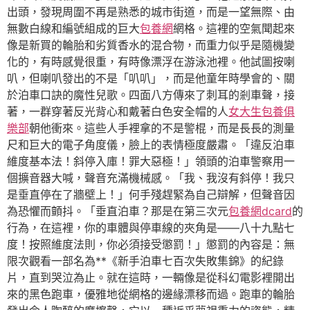
出頭，發現周圍不再是熟悉的城市街道，而是一望無際、由
無數白線和編號組成的巨大
包養網
網格。這裡的空氣聞起來
像是新買的輪胎和劣質香水的混合物，而重力似乎是隨機變
化的，有時感覺很重，有時像漂浮在游泳池裡。他試圖按喇
叭，但喇叭發出的不是「叭叭」，而是他童年時學會的、關
於泊車口訣的魔性兒歌。四面八方傳來了刺耳的剎車聲，接
著，一群穿著反光背心和戴著白色安全帽的人
女大生包養俱
樂部
朝他衝來。這些人手裡拿的不是警棍，而是長長的測量
尺和巨大的電子角度儀，臉上的表情極度嚴肅。「違反泊車
維度基本法！斜停入庫！罪大惡極！」領頭的泊車警察用一
個擴音器大喊，聲音充滿機械感。「我、我沒有斜停！我只
是垂直停在了牆壁上！」何手殘趕緊為自己辯解，但聲音因
為恐懼而顫抖。「垂直泊車？那是在第三次元
包養網dcard
的
行為，在這裡，你的車體與停車線的夾角是——八十九點七
度！按照維度法則，你必須接受懲罰！」懲罰的內容是：無
限次觀看一部名為**《新手泊車七百次失敗集錦》的紀錄
片，直到哭泣為止。就在這時，一輛像是從科幻電影裡開出
來的黑色跑車，優雅地從網格的邊緣漂移而過。跑車的輪胎