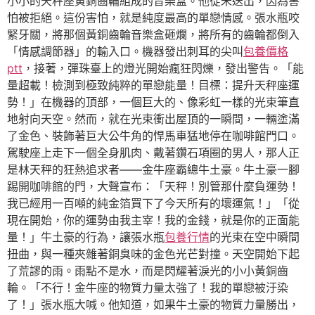
小小的天秤座黃銅齒輪組成的音樂盒。他從未送出，因為害
怕被拒絕。這份害怕，就是純度最高的單戀情感。張水瓶咬
緊牙關，將那個黃銅齒輪音樂盒砸爛，將所有的齒輪都倒入
「情感調節器」的輸入口。機器發出刺耳的尖叫
包養價格
ptt
，接著，彈珠臺上的燈光開始瘋狂閃爍，發出警告。「能
量超載！檢測到極致純粹的單戀能量！目標：提升天秤座運
勢！」在機器的頂部，一個巨大的、像彩虹一樣的光束筆直
地射向天空。然而，就在光束衝出屋頂的一瞬間，一輛塗滿
了金色、裝飾著巨大公牛角的悍馬車猛地停在咖啡館門口。
駕駛座上走下一個全身肌肉、戴著鑽石項圈的男人，那人正
是林天秤的狂熱追求者——金牛座霸總牛土豪。牛土豪一腳
踢開咖啡館的門，大聲宣布：「天秤！別管那什麼負運勢！
我已經用一百噸的純金箔買下了今天所有的壞運氣！」「從
現在開始，你的運勢由我主宰！我的金錢，就是你的正面能
量！」牛土豪的行為，讓張水瓶
包養行情
的光束在空中瞬間
扭曲，與一種夾雜著銅臭味的金色光芒對撞。天空開始下起
了荒謬的雨。雨點不是水，而是閃耀著淚光的小小黃銅齒
輪。「不行！金牛座的物質力量太強了！我的單戀被汙染
了！」張水瓶大喊。他知道，如果牛土豪的物質力量勝出，