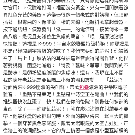
五蒜泥」（這是醬料界的基礎公式，只有像他這樣的傳統派
才會用）。保險箱打開，裡面沒有黃金，只有一個閃爍著詭
異紅色光芒的儀器。這儀器很像一個老式的對講機，但頂部
插著一根彎曲的、像韭菜一樣的天線。他顫抖著拿起儀器，
按下通話鈕。儀器發出「滋——」的電流聲，接著傳來一陣
高八度、急促且充滿養生焦慮的聲音。「喂！是廖沾沾嗎！
快接聽！這裡是 K-999！宇宙水餃聯盟特級特務！你那邊是
不是已經聞到宇宙級的酸味了？我們需要你的蒜泥！你被徵
召了！馬上！」廖沾沾的耳朵被這聲音震得嗡嗡作響，他捏
著對講機，困惑地喊道：「特務？酸味？等等！我聞到的不
是酸味！是麵粉過度膨脹的焦慮味！還有，我現在走不開！
我的陳年老蒜泥需要每隔三小時的溫和震動！」「蒜泥？」
對面傳來K-999崩潰的尖叫聲，帶著
包養
濃濃的中藥味電子
雜音：「重點不是蒜泥！重點是**時空正在彎曲！**我們的
推進器快沒紅棗了！快！我們在你的後院！別帶任何多餘的
東西！除了——你那缸蒜泥！」就在廖沾沾還在糾結要不要
帶上他最珍愛的那把銀勺時，外面的牆壁傳來一聲巨大的撞
擊。一個穿著黑色燕尾服、戴著太陽眼鏡的太空吉娃娃，正
從牆上的破洞鑽進來。它的背上揹著一個像是小型瓦斯桶的