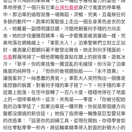
發出令人陶醉的摩擦聲，它以一種近乎蔑視重力的姿態，精
準地停進了一個只有它車
台灣包養網
身尺寸寬度的停車格
中。那泊車的過程就像一場舞蹈，流暢、完美，且毫無任何
多餘的動作**。跑車的駕駛座上走出一個全身黑色皮衣的女
人，她戴著一副透明護目鏡，冷酷地朝著何手殘的方向走
來。她的步伐優雅而精準，每一步都像是被測量過一樣，完
美地落在網格線上。「車影大人！」泊車警察們立刻立正站
好，連測量尺都顫抖著不敢發出聲音。她走到何手殘面前，
包養
輕蔑地掃了一眼他那輛垂直貼在牆上的掀背車，語氣冰
冷。「新手，你的車技像一團混亂的毛線球。你污染了泊車
維度的純粹性。」「但你的後視鏡貼紙——『永不放棄』，
讓我看到了一絲愚蠢的勇氣。」車影大人突然掏出一個像是
遙控器的裝置，對著何手殘的車子按了一下。何手殘的車子
從牆上脫落，在空中旋轉了一百八十度，穩穩地停在了地面
上的一個停車格中。這次，夾角是——零度。「你被分配給
我的泊車學徒了。如果泊車是一種宗教，你就是那個連方向
盤都沒摸過的新信徒。」她指了指旁邊一輛像是巨型嬰兒車
的改造車：「這是你的訓練工具，從現在開始，你得學會如
何在零點零零一秒內，將這輛車精準停入對面的針眼大小的