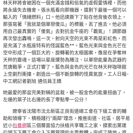
林天秤將會被困在一個充滿金錢和俗氣的虛假愛情裡，而他
將永遠失去機會。張水瓶看向那機器，還剩下最後一個可以
輸入的「情緒燃料」口。他迅速撕下了貼在他背後衣領上，
那張寫著「我就是個單戀傻瓜」的標籤，丟了進去。他必須
用自己最真實的「傻氣」去對抗金牛座的「霸氣」！調節器
再次發出轟鳴，這一次，射向天空的光束不再是彩虹色，而
是充滿了水瓶座特有的怪誕藍色**。藍色光束與金色光芒在
空中形成了一個巨大的、旋轉著的太極圖案，像是在爭奪林
天秤的靈魂。這場以星座運勢為賭注、以單戀能量為武器的
荒唐戰爭，正式打響了。藍色與金色的光芒在林天秤咖啡館
上空劇烈衝撞，創造出一個不斷旋轉的怪異氣旋。工人日報-
中工網記者劉旭 通信員王嬌
她最愛的那盆完美對稱的盆栽，被一股金色的能量扭曲了，
左邊的葉子比右邊的長了零點零一公分！
遼寧省沈陽市沈北新區正良街道總工會在下級工會的輔
助和領導下，積極踐行“兩鄰”理念，推進街道、社區、居平易
近小
包養網
區三個層面協力扶植共享職工之家，摸索出黨建
引領下下層工會介入下層管理的主要載體，完成了陣地、資