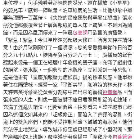
車位裡。」何手殘看著那輛閃閃發光、還在播放《小星星》
的嬰兒車，感到一陣眩暈。泊車維度的生活，比他想象中還
要無理頭一百萬倍。《失控的星座運勢與單戀狂想曲》張水
瓶從他那張覆蓋著七層舊報紙的單人床上驚醒，不是因為鬧
鐘，而是因為屋頂傳來了一陣震
包養網
耳欲聾的廣播聲。
「緊急！緊急！今日星座運勢超級大修正！所有天秤座請注
意！由於月球剛剛打了一個噴嚏，您的戀愛機率從昨日的百
分之九十九點九，陡降至負百分之八十七！」廣播員的聲音
聽起來像是一個正在經歷中年危機的雙子座，充滿了戲劇性
的絕望。張水瓶，一個典型的水瓶座，立刻感到一陣恐慌，
這是他患有「星座預報壓力症候群」後的標準反應。他單戀
著住在隔壁棟、經營一家「平衡美學」咖啡館的林天秤。林
天秤完美得像是從黃金分割線中走出來的藝術
包養網
品。而
張水瓶的人生，則像一團被獅子座暴君隨意亂踢的毛線球，
充滿了混亂與錯位。他衝到窗邊，往外看去。整座城市已經
因為這個突如其來的「超級修正」而陷入了荒謬的混亂。街
道上的雙魚座們，開始不受控制地流下鹹鹹的海水淚，他們
無法停止地哭泣，導致城市低窪處已經形成了小型潟湖。那
些摩羯座的上班族，嚴格遵守著廣播中「摩羯座今
包養管道