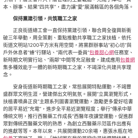
本、辦事、結果“四共享”，盡力讓“愛”展滿轄區的各個角落。
保持黨建引領，共筑職工之家
正良街道總工會一直保持黨建引領，聯合周全復興新衝
破三年舉動，周全策劃、重點推動共享職工之家扶植，依托
街道文明站1200平方米有用空間，將黨群辦事站“初心坊”與
戶外休息者“蜂”行驛站、“兩代表一委員”
包養甜心網
任務室、
新時期文明實行站、“兩鄰”中間等充足融會，建成應用
包養網
集多種效能于一體的新時期職工之家，不竭深化共建共享理
念。
安身街道新時期職工之家，常態展開特點運動，不竭豐
盛群眾文明生涯，營建傑出文明氣氛。展開“立異瀏覽形式，
扶植書噴鼻正良”主題系列圖書瀏覽運動，激勵更多愛好唸書
的居平易近“充電”，進步全平易近瀏覽程度；舉行“傳承中華
傳統文明，推行西醫藥工作成長”西醫年夜課堂運動，促進群
眾對傳統西醫藥文明的熟悉，為創立西醫藥示范區作出應有
的進獻等等。本年以來，共展開運動20余場，惠張水瓶在地