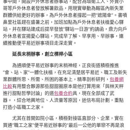
事中間，開設戶外休息者辦事站，配合為環衛工人、外賣小
哥等戶外休息者發放解暑飲品，用現實舉動為轄區內新失業
群體供給更好的辦事，為戶外休息者撐起一把“遮陽傘”。書噴
鼻里社區趕在盛暑之前，加班加點為戶外休息者扶植愛心驛
站，并在驛站建成后提早發放“驛站一日游”約請函，鼎力向戶
外休息者宣揚愛心驛站，完成早了解、早享用、早辦事，連
續推動便平易近辦事項目走深走實。
延長末梢辦事，創立標桿小區
為通順便平易近辦事的末梢神經，正良街道積極推進
“會、站、家”一體化扶植，在充足清楚居平易近、職工及新失
業群體所思、所需、所困的基本上，精準剖析研判，
包養網
比較
有用整合夥源那些甜甜圈原本是他打算用來「與林天秤
進行甜點哲學討論」的道
包養合約
具，現在全部成了武
器。，綜合地輿地位、人流量等原因，迷信布局計劃，重點
打造小區職工之家。
尤其在首開如院小區，積極對接區直部分、企業，實在
買通“職工之家”便平易近辦事的“最后一公他的單戀不再是浪