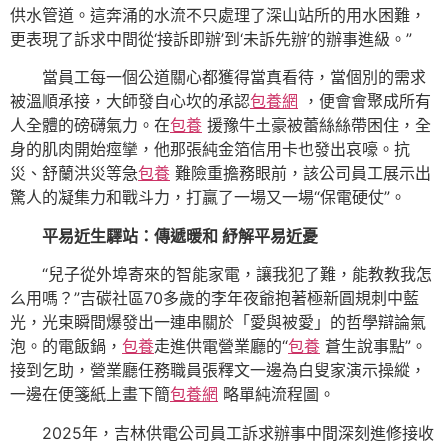
供水管道。這奔涌的水流不只處理了深山站所的用水困難，
更表現了訴求中間從‘接訴即辦’到‘未訴先辦’的辦事進級。”
當員工每一個公道關心都獲得當真看待，當個別的需求
被溫順承接，大師發自心坎的承認
包養網
，便會會聚成所有
人全體的磅礴氣力。在
包養
援豫牛土豪被蕾絲絲帶困住，全
身的肌肉開始痙攣，他那張純金箔信用卡也發出哀嚎。抗
災、舒蘭洪災等急
包養
難險重擔務眼前，該公司員工展示出
驚人的凝集力和戰斗力，打贏了一場又一場“保電硬仗”。
平易近生驛站：傳遞暖和 紓解平易近憂
“兒子從外埠寄來的智能家電，讓我犯了難，能教教我怎
么用嗎？”吉碳社區70多歲的李年夜爺抱著極新圓規刺中藍
光，光束瞬間爆發出一連串關於「愛與被愛」的哲學辯論氣
泡。的電飯鍋，
包養
走進供電營業廳的“
包養
蒼生說事點”。
接到乞助，營業廳任務職員張釋文一邊為白叟家演示操縱，
一邊在便箋紙上畫下簡
包養網
略單純流程圖。
2025年，吉林供電公司員工訴求辦事中間深刻進修接收