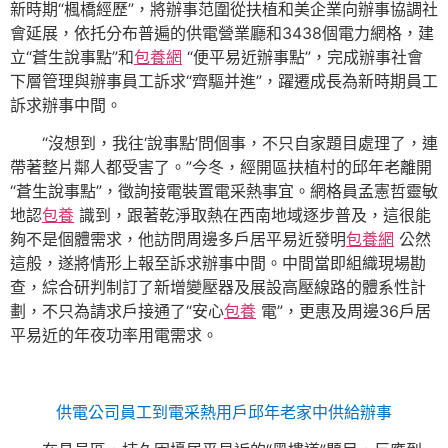
新時期“楓橋經歷”，將辦事范圍從扶植和美企業向辦事協調社
會延展，依托分布普遍的供電營業廳和3438個電力網格，建
立“蒼生說事點”和
包養網
“便平易近辦事點”，完成辦事社會
下層管理與辦事員工訴求“齊驅并進”，躍遷成長為新時期員工
訴求辦事中間。
“沒想到，我往‘說事點’問個事，不只自家題目處理了，連
帶著整片鄰人都受害了。”今冬，經開區扶植村的邱年老離開
“蒼生說事點”，徵詢接電裝置電采熱事宜。網格員孟憲哲靈敏
地認
包養
識到，跟著乾淨取熱在西南地域逐步普及，這很能
夠不是個體需求，他訪問周邊多戶居平易近發明
包養網
公然
這般，遂將情形上報至訴求辦事中間。中間當即組織現場勘
查，綜合研判制訂了新增變壓器及展設高壓線路的體系性計
劃，不只為請求戶接通了“安心
包養
電”，更惠及周邊36戶居
平易近的年夜功率用電需求。
供電公司員工到電采熱用戶邱年老家中供給辦事