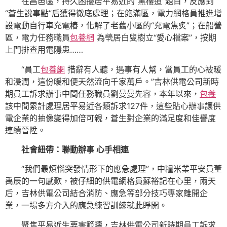
在昌邑區，持久困擾居平易近的“黑樓道”題目，反應到
“蒼生說事點”后獲得徹底處理；在飽滿區，電力網格員推進增
設電動自行車充電樁，化解了老舊小區的“充電焦炙”；在船營
區，電力任務職員
包養網
為煢居白叟樹立“愛心檔案”，按期
上門排查用電隱患……
“員工
包養網
措辭有人聽，遇事有人幫，當員工的心被暖
和浸潤，這份暖和便天然流向千家萬戶。”吉林供電公司新時
期員工訴求辦事中間任務職員劉曼曼先容，本年以來，
包養
該中間累計處理居平易近各類訴求127件，這些貼心辦事讓供
電企業的抽像變得加倍可親，蒼生對企業的滿足度和佳譽度
連續晉陞。
社會紐帶：聯動辦事 心手相連
“我們最煩惱突發情形下的應急處理”，中糧米業平安員董
禹辰的一句感歎，被仔細的供電網格員蘇裕記在心里，兩天
后，吉林供電公司結合消防、應急等部分技巧專家離開企
業，一場多方介入的應急練習訓練就此睜開。
聚焦平易近生要害範疇，吉林供電公司新時期員工訴求