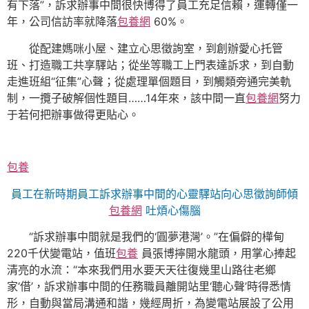
有下落”，訴求辦事中間很快博得了員工充足信賴，運轉僅一
年，公司信訪率就降落
包養網
60%。
從配建媽咪小屋、建立心思徵詢室，到創辦愛心托管
班、打造職工共享驛站；從坐等職工上門表達訴求，到自動
走進班組“征集”心聲；從處理單個題目，到觸類旁通完美軌
制，一攬子破解個性題目……14年來，該中間一直
包養網
努力
于若何把辦事做得更貼心。
包養
員工在新時期員工訴求辦事中間的心靈驛站向心思徵詢師傾
包養網
吐煩心傷腦
“訴求辦事中間就是我們的‘圓夢港灣’。”在偏僻的樺甸
220千伏變電站，值班
包養
員張博擰開水龍頭，用掌心捧起
清亮的水流：“本來我們用水要天天往復幾里山路往老鄉
家‘借’，訴求辦事中間的任務職員離開站里‘聽心聲’時得悉情
形，自動與當局溝通和諧，幾經周折，為變電站展設了公用