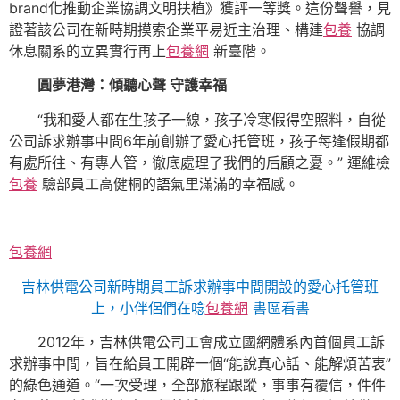
brand化推動企業協調文明扶植》獲評一等獎。這份聲譽，見
證著該公司在新時期摸索企業平易近主治理、構建
包養
協調
休息關系的立異實行再上
包養網
新臺階。
圓夢港灣：傾聽心聲 守護幸福
“我和愛人都在生孩子一線，孩子冷寒假得空照料，自從
公司訴求辦事中間6年前創辦了愛心托管班，孩子每逢假期都
有處所往、有專人管，徹底處理了我們的后顧之憂。” 運維檢
包養
驗部員工高健桐的語氣里滿滿的幸福感。
包養網
吉林供電公司新時期員工訴求辦事中間開設的愛心托管班
上，小伴侶們在唸
包養網
書區看書
2012年，吉林供電公司工會成立國網體系內首個員工訴
求辦事中間，旨在給員工開辟一個“能說真心話、能解煩苦衷”
的綠色通道。“一次受理，全部旅程跟蹤，事事有覆信，件件