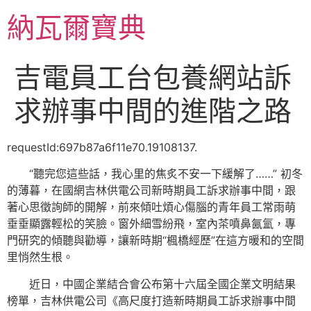
跳
納瓦爾寶典
至
主
要
吉電員工台包養網站訴
內
容
求辦事中間的進階之路
requestId:697b87a6f11e70.19108137.
“聽完您這些話，我心里的焦炙不安一下緩解了……” 初冬
的薄暮，在國網吉林供電公司新時期員工訴求辦事中間，跟
著心思徵詢師的開解，前來傾吐煩心傷腦的青年員工常雨萌
垂垂顯露輕松的笑臉。窗外細雪紛飛，室內茶噴鼻氤氳，專
門研究的傾聽與勸導，讓新時期“楓橋經歷”在這方暖和的空間
里悄然生根。
近日，中國企業結合會公布第十六屆全國企業文明結果
榜單，吉林供電公司《高尺度打造新時期員工訴求辦事中間