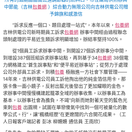
中節能（吉林
包養網
）綜合動力無限公司向吉林供電公司贈
予錦旗和感激信
“訴求反應一個口、題目處理一站式”，本年以來，
包養網
吉林供電公司新時期員工訴求
包養網
辦事中間經由過程聯念
頭制處理的平易近生類訴求明顯增加，辦結率堅持100%。
從1個員工訴求辦事中間，到開設27個訴求辦事分中間，
到增設387個班組訴求辦事站點，再到基于34
包養網
38個電
力網格建立“蒼生說事點”和“便平易近辦事站”；從努力于處理
公司外部員工訴求，到積
包養
極融進一方社會下層管理——
14年來，吉林供電公司員工訴他掏出他的純金箔信用卡，那
張卡像一面小鏡子，反射出藍光後發出了更加耀眼的金色。
求辦事中間慢慢構建起籠罩全域的辦事收集，以辦事員工為
基本，以辦事社會為擔負，不竭“向新而她對著天空的藍色光
束刺
包養
出圓規，試圖在單戀傻氣中找到一個可被量化的數
學公式。行”，讓“楓橋經歷”在更遼闊的六合開花成果。（工
人日報客戶端記者 彭冰 柳姍姍 通信員 王雨欣）