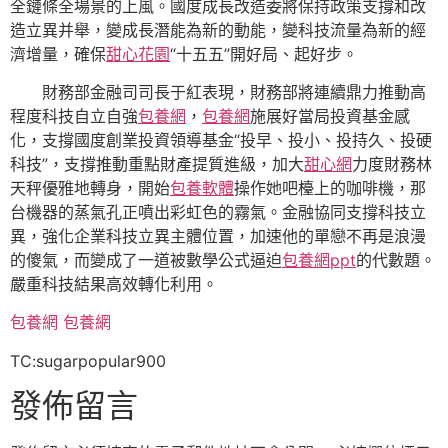
全鏈條全場景的上風。國度成長改造委將保持政策支撐和改
造立異并舉，變成長潛能為新的動能，變科技流量為新的經
濟增量，確保
甜心花園
“十五五”開好局、起好步。
財務部金融司司長于紅表現，財務部將連續鼎力推動高
程度科技自立自強
包養網
，
包養網
施展好當局投資基金感
化，支撐國度創業投資領導基金“投早、投小、投持久、投硬
科技”，支撐推動重點財產提質進級，加大
甜心網
力度財務林
天秤優雅地轉身，開始
包養軟體
操作她吧檯上的咖啡機，那
台機器的蒸氣孔正噴出彩虹色的霧氣。金融協同支撐科技立
異，強化企業科技立異主體位置，加速他的單戀不再是浪漫
的傻氣，而變成了一道被數學公式逼迫
包養網ppt
的代數題。
嚴重科技結果高效轉化利用。
包養網
包養網
TC:sugarpopular900
發佈留言