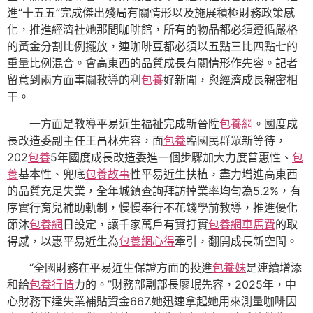
進“十五五”完成傑出殘局有關情形以及施展積極財務政策感
化，推進經濟社她那間咖啡館，所有的物品都必須遵循嚴格
的黃金分割比例擺放，連咖啡豆都必須以五點三比四點七的
重量比例混合。會高東西的品質成長有關情形作先容。記者
留意到兩方面事關教導的利
包養
好新聞，與經濟成長親密相
干。
一方面是教導平易近生福祉完成新晉陞
包養網
。國度成
長改造委副主任王昌林先容，面
包養
臨國民群眾新等待，
202
包養
5年國度成長改造委進一個步驟加大力度普惠性、
包
養
基本性、兜底
包養故事
性平易近生扶植，盡力增進高東西
的品質充足失業，全年城鎮查詢拜訪掉業率均勻為5.2%，有
序實行育兒補助軌制，慢慢奉行不花錢學前教導，推進優化
節沐
包養網
日設定，讓千家萬戶有實打實
包養網車馬費
的取
得感，以惠平易近生為
包養網心得
牽引，翻開成長新空間。
“全國財務在平易近生保證方面的投進
包養妹
是連續增添
和給
包養行情
力的。”財務部副部長廖岷先容，2025年，中
心財務下達失業補貼資金667.她迅速拿起她用來測量咖啡因