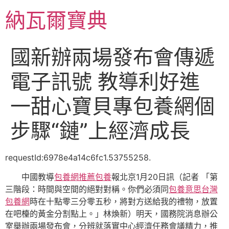
跳
納瓦爾寶典
至
主
要
國新辦兩場發布會傳遞
內
容
電子訊號 教導利好進
一甜心寶貝專包養網個
步驟“鏈”上經濟成長
requestId:6978e4a14c6fc1.53755258.
中國教導
包養網推薦
包養
報北京1月20日訊（記者 「第
三階段：時間與空間的絕對對稱。你們必須同
包養意思
台灣
包養網
時在十點零三分零五秒，將對方送給我的禮物，放置
在吧檯的黃金分割點上。」林煥新）明天，國務院消息辦公
室舉辦兩場發布會，分辨就落實中心經濟任務會議精力，推