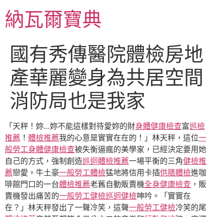
跳
納瓦爾寶典
至
主
要
國有秀傳醫院體檢房地
內
容
產華麗變身為共居空間
消防局也是我家
「天秤！妳…妳不能這樣對待愛妳的財
身體健康檢查
富
巡檢
推薦
！
體檢推薦
我的心意是實實在在的！」林天秤，這位
一
般勞工身體健康檢查
被失衡逼瘋的美學家，已經決定要用她
自己的方式，強制創造
巡迴體檢推薦
一場平衡的三角
健檢推
薦
戀愛。牛土豪
一般勞工體檢
猛地將信用卡插
供膳體檢
進咖
啡館門口的一台
體檢推薦
老舊自動販賣機
全身健康檢查
，販
賣機發出痛苦的
一般勞工健檢
巡迴健檢
呻吟。「實實在
在？」林天秤發出了一聲冷笑，這聲
一般勞工健檢
冷笑的尾