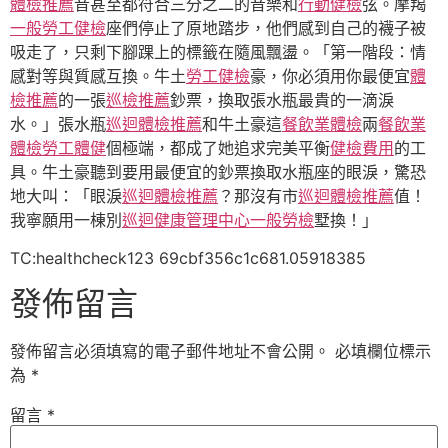
體檢推薦
音甚至都符合三分之二的音樂和
行動健檢
弦。摩羯
一般勞工健檢
座們停止了原地踏步，他們感到自己的襪子被
吸走了，只剩下腳踝上的標籤在隨風飄盪。「第一階段：情
感對等與質感互換。牛土
勞工健檢
豪，你必須用你最便宜
體
檢推薦
的一張
巡檢推薦
鈔票，換取張水瓶最貴的一滴淚
水。」張水瓶
巡迴體檢推薦
和牛土豪這
餐飲業體檢
兩
餐飲業
體檢
勞工體健
個極端，都成了她追求完美平衡
健檢費用
的工
具。牛土豪聽到要用最便宜的鈔票換取水瓶座的眼淚，驚恐
地大叫：「眼淚
巡迴體檢推薦
？那沒有市
巡迴體檢推薦
值！
我寧願用一棟別
巡迴健康管理中心
一般勞檢
墅換！」
TC:healthcheck123 69cbf356c1c681.05918385
發佈留言
發佈留言必須填寫的電子郵件地址不會公開。
必填欄位標示
為
*
留言
*