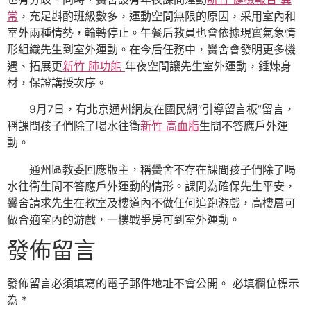
常
，充足斟酌班級數多，運動空間無限的原因，采用室內和
室外兩種情勢，輪轉停止。午餐后教員也會依據現實氣象情
形組織先生到室外運動。在今后任務中，黌舍會發明更多機
遇、拓展更
新竹 肺功能
年夜空間讓先生室外運動，錘煉身
材，保證講授次序。
9月7日，有北京通州網友在國民網“引導留言板”留言，
稱課間孩子們除了喝水往衛
新竹 高血脂
生間不答應戶外運
動。
通州區教委回應版主，稱黌舍不存在課間孩子們除了喝
水往衛生間不答應戶外運動的情形。課間為確保先生平安，
黌舍請求先生在教室及樓道內不做任何追跑游戲，高樓層可
做合適室內的游戲，一樓戰爭房可到室外運動。
發佈留言
發佈留言必須填寫的電子郵件地址不會公開。
必填欄位標示
為
*