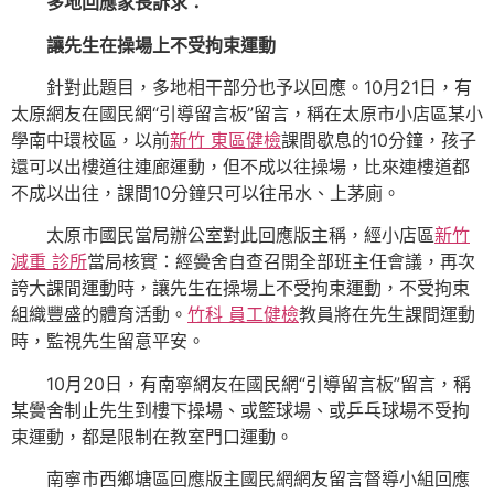
多地回應家長訴求：
讓先生在操場上不受拘束運動
針對此題目，多地相干部分也予以回應。10月21日，有
太原網友在國民網“引導留言板”留言，稱在太原市小店區某小
學南中環校區，以前
新竹 東區健檢
課間歇息的10分鐘，孩子
還可以出樓道往連廊運動，但不成以往操場，比來連樓道都
不成以出往，課間10分鐘只可以往吊水、上茅廁。
太原市國民當局辦公室對此回應版主稱，經小店區
新竹
減重 診所
當局核實：經黌舍自查召開全部班主任會議，再次
誇大課間運動時，讓先生在操場上不受拘束運動，不受拘束
組織豐盛的體育活動。
竹科 員工健檢
教員將在先生課間運動
時，監視先生留意平安。
10月20日，有南寧網友在國民網“引導留言板”留言，稱
某黌舍制止先生到樓下操場、或籃球場、或乒乓球場不受拘
束運動，都是限制在教室門口運動。
南寧市西鄉塘區回應版主國民網網友留言督導小組回應