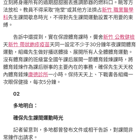
立刻將身邊所有的過期甜甜圈丟進調節器的燃料口。眺等方
法放松。教員不得采取“拖堂”或其他方法擠占
新竹 職業醫學
科
先生課間歇息時光，不得對先生課間運動設置不用要的束
縛。
告訴中還提到，實在保證體育課時，黌舍
新竹 公教健檢
天
新竹 帶狀皰疹疫苗
天同一設定不少于30分鐘年夜課間體育
運動，組織先生做好播送體操、展開所有人全體體育運動。
沒有體育課的班級當全國午課后展開一節體育錘煉課時，將
體育錘煉作為課后辦事的主要內在的事務，確保先生天天校
內體育錘煉
康德診所
一小時。保持天天上、下戰書各組織一
次眼保健操，每次5分鐘。
02
多地明白：
確保先生課間運動時光
記者留意到，多地都曾發布文件或相干告訴，對課間非
常鐘作出請求。