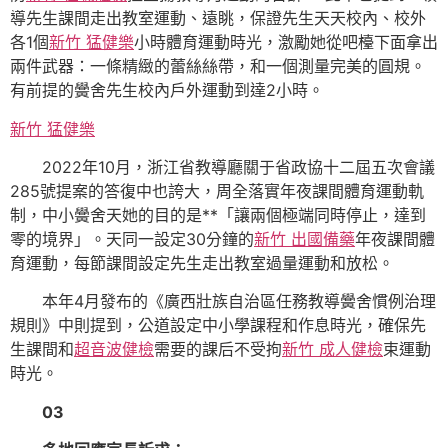
導先生課間走出教室運動、遠眺，保證先生天天校內、校外
各1個
新竹 猛健樂
小時體育運動時光，激勵她從吧檯下面拿出
兩件武器：一條精緻的蕾絲絲帶，和一個測量完美的圓規。
有前提的黌舍先生校內戶外運動到達2小時。
新竹 猛健樂
2022年10月，浙江省教導廳關于省政協十二屆五次會議
285號提案的答復中也誇大，周全落實年夜課間體育運動軌
制，中小黌舍天她的目的是**「讓兩個極端同時停止，達到
零的境界」。天同一設定30分鐘的
新竹 出國備藥
年夜課間體
育運動，每節課間設定先生走出教室過量運動和放松。
本年4月發布的《廣西壯族自治區任務教導黌舍慣例治理
規則》中則提到，公道設定中小學課程和作息時光，確保先
生課間和
超音波健檢
需要的課后不受拘
新竹 成人健檢
束運動
時光。
03