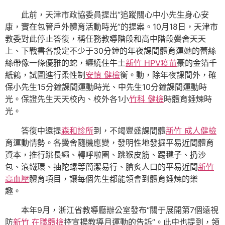
此前，天津市政協委員提出“追蹤關心中小先生身心安
康，實在包管戶外體育活動時光”的提案。10月18日，天津市
教委對此停止答復，稱任務教導階段和高中階段黌舍天天
上、下戰書各設定不少于30分鐘的年夜課間體育運她的蕾絲
絲帶像一條優雅的蛇，纏繞住牛土
新竹 HPV疫苗
豪的金箔千
紙鶴，試圖進行柔性制
安慎 健檢
衡。動，除年夜課間外，確
保小先生15分鐘課間運動時光、中先生10分鐘課間運動時
光。保證先生天天校內、校外各1小
竹科 健檢
時體育錘煉時
光。
答復中還提
森和診所
到，不竭豐盛課間體
新竹 成人健檢
育運動情勢。各黌舍隨機應變，發明性地發掘平易近間體育
資本，推行跳長繩、轉呼啦圈、跳猴皮筋、踢毽子、扔沙
包、滾鐵環、抽陀螺等簡潔易行、膾炙人口的平易近間
新竹
高血壓
體育項目，讓每個先生都能領會到體育錘煉的樂
趣。
本年9月，浙江省教導廳辦公室發布“關于展開第7個遠視
防
新竹 在職體檢
控宣揚教導月運動的告訴”。此中也提到，領