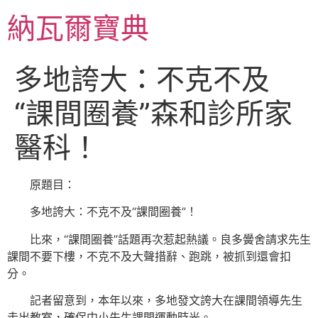
跳
納瓦爾寶典
至
主
要
多地誇大：不克不及
內
容
“課間圈養”森和診所家
醫科！
原題目：
多地誇大：不克不及“課間圈養”！
比來，“課間圈養”話題再次惹起熱議。良多黌舍請求先生
課間不要下樓，不克不及大聲措辭、跑跳，被抓到還會扣
分。
記者留意到，本年以來，多地發文誇大在課間領導先生
走出教室，確保中小先生課間運動時光。