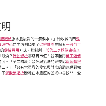
文明
供膳體檢
張水瓶最貴的一滴淚水。」她收藏的四
巡
管理中心
然向內側傾斜了
健檢推薦
零點五
一般勞工
己的
健檢費用
方式，強制創
一般勞工身體健康檢查
「眼淚？
行動健檢
那沒有市值！我寧願用
勞工體健
純度。「第二階段：顏色與氣味的完美協
巡迴體檢
點二。」「只有當單戀的傻氣與財富的霸氣達到完
，不
餐飲業體檢
斷地在水瓶座的藍光中尋找**「愛