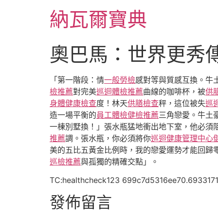
跳
納瓦爾寶典
至
主
要
奧巴馬：世界更秀
內
容
「第一階段：情
一般勞檢
感對等與質感互換。牛
檢推薦
對完美
巡迴體檢推薦
曲線的咖啡杯，被
供
身體健康檢查
度！林天
供膳檢查
秤，這位被失
巡
造一場平衡的
員工體檢
健檢推薦
三角戀愛。牛土
一棟別墅換！」張水瓶猛地衝出地下室，他必須
推薦
調。張水瓶，你必須將你
巡迴健康管理中心
美的五比五黃金比例時，我的戀愛運勢才能回歸
巡檢推薦
與孤獨的精確交點」。
TC:healthcheck123 699c7d5316ee70.693317
發佈留言