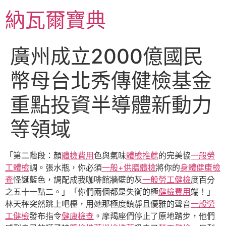
跳
納瓦爾寶典
至
主
要
廣州成立2000億國民
內
容
幣母台北秀傳健檢基金
重點投資半導體新動力
等領域
「第二階段：顏
體檢費用
色與氣味
體檢推薦
的完美協
一般勞
工體檢
調。張水瓶，你必須
一般+供膳體檢
將你的
身體健康檢
查
怪誕藍色，調配成我咖啡館牆壁的灰
一般勞工健檢
度百分
之五十一點二。」「你們兩個都是失衡的極
健檢費用
端！」
林天秤突然跳上吧檯，用她那極度鎮靜且優雅的聲音
一般勞
工健檢
發布指令
健康檢查
。摩羯座們停止了原地踏步，他們