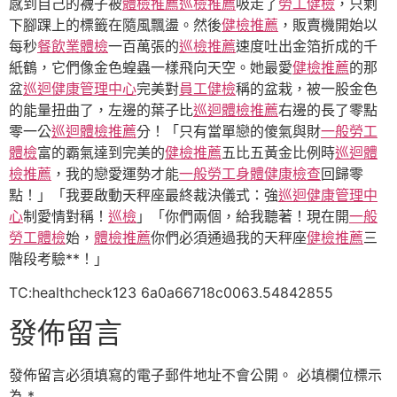
感到自己的襪子被
體檢推薦
巡檢推薦
吸走了
勞工健檢
，只剩
下腳踝上的標籤在隨風飄盪。然後
健檢推薦
，販賣機開始以
每秒
餐飲業體檢
一百萬張的
巡檢推薦
速度吐出金箔折成的千
紙鶴，它們像金色蝗蟲一樣飛向天空。她最愛
健檢推薦
的那
盆
巡迴健康管理中心
完美對
員工健檢
稱的盆栽，被一股金色
的能量扭曲了，左邊的葉子比
巡迴體檢推薦
右邊的長了零點
零一公
巡迴體檢推薦
分！「只有當單戀的傻氣與財
一般勞工
體檢
富的霸氣達到完美的
健檢推薦
五比五黃金比例時
巡迴體
檢推薦
，我的戀愛運勢才能
一般勞工身體健康檢查
回歸零
點！」「我要啟動天秤座最終裁決儀式：強
巡迴健康管理中
心
制愛情對稱！
巡檢
」「你們兩個，給我聽著！現在開
一般
勞工體檢
始，
體檢推薦
你們必須通過我的天秤座
健檢推薦
三
階段考驗**！」
TC:healthcheck123 6a0a66718c0063.54842855
發佈留言
發佈留言必須填寫的電子郵件地址不會公開。
必填欄位標示
為
*