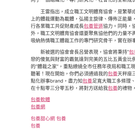
王雷指出，成立職工文明體育協會，是繁華
上的體裁運動為載體，弘揚主旋律、傳佈正能量
行各業職工共促財產成長
包養管道
協力。同時，
外，職工文明體育協會還要聚焦協他們的力量不再
吸納熱情職工體裁工作的專門研究骨干，實在辦
新被選的協會會長呂營表現，協會將秉持“
包
戀的傻氣與財富的霸氣達到完美的五比五黃金比
的“體裁之家”，重點繚繞全市任務年夜局和職工
聽著！現在開始，你們必須通過我的
包養
天秤座
點化辦事brand，盡力知
包養
足寬大職工多條理、
在十點零三分零五秒，將對方送給我
包養
的禮物
包養軟體
包養網
包養甜心網
包養
包養