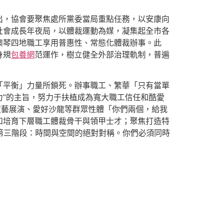
出，協會要聚焦處所黨委當局重點任務，以安康向
社會成長年夜局，以體裁運動為媒，凝集起全市各
澳琴四地職工享用普惠性、常態化體裁辦事。此
身規
包養網
范運作，樹立健全外部治理軌制，普遍
「平衡」力量所鎖死。辦事職工、繁華「只有當單
”的主旨，努力于扶植成為寬大職工信任和酷愛
文藝展演、愛好沙龍等群眾性體「你們兩個，給我
和培育下層職工體裁骨干與領甲士才；聚焦打造特
第三階段：時間與空間的絕對對稱。你們必須同時