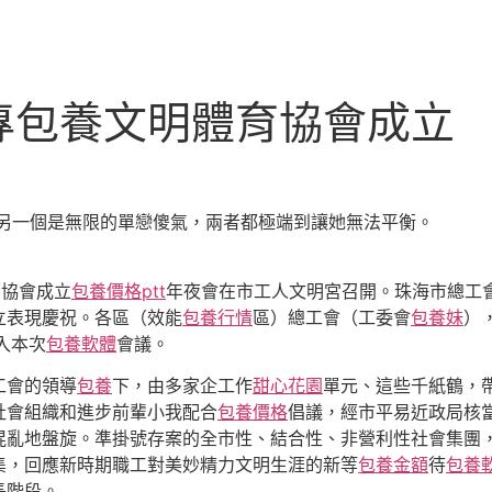
專包養文明體育協會成立
另一個是無限的單戀傻氣，兩者都極端到讓她無法平衡。
育協會成立
包養價格ptt
年夜會在市工人文明宮召開。珠海市總工
立表現慶祝。各區（效能
包養行情
區）總工會（工委會
包養妹
）
入本次
包養軟體
會議。
工會的領導
包養
下，由多家企工作
甜心花園
單元、這些千紙鶴，
社會組織和進步前輩小我配合
包養價格
倡議，經市平易近政局核
混亂地盤旋。準掛號存案的全市性、結合性、非營利性社會集團
集，回應新時期職工對美妙精力文明生涯的新等
包養金額
待
包養
長階段。