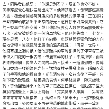
去。同時發出低語：「你還是別看了，反正你也停不好。」
何手殘感覺心臟快要跳出來了。他轉頭看去，發現那座高聳
入雲、覆蓋著鏽跡斑斑鐵網的多層機械式停車塔，正在那片
窄巷的盡頭散發出不正常的綠光。這棟停車塔是個異類，它
的三號車位始終空著，並且傳說只要有人敢在它面前失敗十
八次，就會被傳送到一個泊車地獄。他已經失敗了十七次。
現在是第十八次。他打了方向盤，車頭朝著銅獨角獸的方向
猛地偏轉。後視鏡發出最後的溫柔提醒：「再見，世界。」
他沒有撞上獨角獸，但他那顫抖的車尾卻擦到了停車塔三號
車位入口處的一根古老、佈滿苔蘚的柱子。不是撞擊，而是
輕柔的碰觸，像戀人之間的耳語。接著，一道濃郁的、像薄
荷口香糖一樣的綠色光芒。猛地從柱子爆發出來，瞬間吞噬
了何手殘和他的掀背車。光芒消失後，窄巷恢復了平靜，只
剩下獨角獸雕像一臉困惑的表情。何手殘感覺一陣天旋地
轉，等他回過神來，他的車子竟然垂直停在一個貼滿了巨大
獎狀的牆壁上。獎狀上寫著：「完美倒車入庫獎——第零點
零零零零零九度偏差。」落款人是「倒車王」。他趕緊從車
窗探出頭，發現周圍不再是熟悉的城市街道，而是一望無