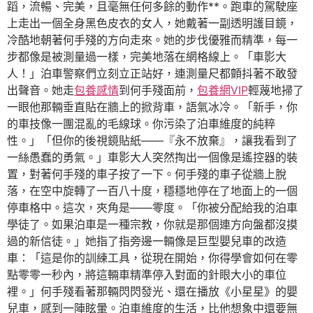
蹈，流暢、完美，且毫無任何多餘的動作**。跑車的駕駛座
上走出一個全身黑色皮衣的女人，她戴著一副透明護目鏡，
冷酷地朝著何手殘的方向走來。她的步伐優雅而精準，每一
步都像是被測量過一樣，完美地落在網格線上。「車影大
人！」泊車警察們立刻立正站好，連測量尺都顫抖著不敢發
出聲音。她走
包養感情
到何手殘面前，
包養網VIP
輕蔑地掃了
一眼他那輛垂直貼在牆上的掀背車，語氣冰冷。「新手，你
的車技像一團混亂的毛線球。你污染了泊車維度的純粹
性。」「但你的後視鏡貼紙——『永不放棄』，讓我看到了
一絲愚蠢的勇氣。」車影大人突然掏出一個像是遙控器的裝
置，對著何手殘的車子按了一下。何手殘的車子從牆上脫
落，在空中旋轉了一百八十度，穩穩地停在了地面上的一個
停車格中。這次，夾角是——零度。「你被分配給我的泊車
學徒了。如果泊車是一種宗教，你就是那個連方向盤都沒摸
過的新信徒。」她指了指旁邊一輛像是巨型嬰兒車的改造
車：「這是你的訓練工具，從現在開始，你得學會如何在零
點零零一秒內，將這輛車精準停入對面的針眼大小的車位
裡。」何手殘看著那輛閃閃發光、還在播放《小星星》的嬰
兒車，感到一陣眩暈。泊車維度的生活，比他想象中還要無