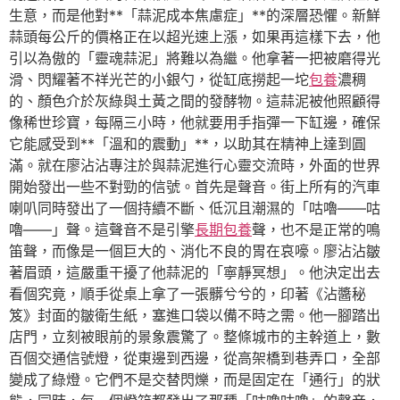
生意，而是他對**「蒜泥成本焦慮症」**的深層恐懼。新鮮
蒜頭每公斤的價格正在以超光速上漲，如果再這樣下去，他
引以為傲的「靈魂蒜泥」將難以為繼。他拿著一把被磨得光
滑、閃耀著不祥光芒的小銀勺，從缸底撈起一坨
包養
濃稠
的、顏色介於灰綠與土黃之間的發酵物。這蒜泥被他照顧得
像稀世珍寶，每隔三小時，他就要用手指彈一下缸邊，確保
它能感受到**「溫和的震動」**，以助其在精神上達到圓
滿。就在廖沾沾專注於與蒜泥進行心靈交流時，外面的世界
開始發出一些不對勁的信號。首先是聲音。街上所有的汽車
喇叭同時發出了一個持續不斷、低沉且潮濕的「咕嚕——咕
嚕——」聲。這聲音不是引擎
長期包養
聲，也不是正常的鳴
笛聲，而像是一個巨大的、消化不良的胃在哀嚎。廖沾沾皺
著眉頭，這嚴重干擾了他蒜泥的「寧靜冥想」。他決定出去
看個究竟，順手從桌上拿了一張髒兮兮的，印著《沾醬秘
笈》封面的皺衛生紙，塞進口袋以備不時之需。他一腳踏出
店門，立刻被眼前的景象震驚了。整條城市的主幹道上，數
百個交通信號燈，從東邊到西邊，從高架橋到巷弄口，全部
變成了綠燈。它們不是交替閃爍，而是固定在「通行」的狀