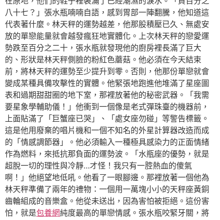
在原地，他們的鞋子裡裝滿了已經潮濕的淚水。「負百分之
八十七？」張水瓶喃喃自語，感到胃部一陣翻騰，他知道這
代表著什麼。林天秤的運勢越差，他那股積壓已久、無處安
放的單戀能量就會越發瘋狂地實體化。上次林天秤的戀愛運
勢跌至百分之二十，張水瓶就發現他的廚房裡長滿了巨大
的、形狀是林天秤側臉的粉紅色蘑菇。他必須在今天結束
前，將林天秤的運勢至少提升到零。否則，他那份單戀就會
變成某種具備攻擊性的實體。他緊張地跑進他堆滿了星座圖
表和過期甜甜圈的地下室，那裡放著他的秘密武器。「我需
要星象學輔助儀！」他衝到一個像是老式彈珠臺的機器前，
上面貼滿了「巨蟹座已哭」、「處女座勿碰」等警告標籤。
這是他用廢棄的唱片機和一個不知名的外星計算器改造而成
的「情感調節器」。他必須輸入一種極具感染力的正面情緒
作為燃料，來抵抗那負面的運勢波。「水瓶座的優勢，就是
超脫一切的理性與冷靜…才怪！我只有一腔熱血的傻氣
啊！」他絕望地低吼。他看了一眼腳邊。那裡放著一個他為
林天秤準備了兩年的禮物：一個用一萬塊小小的天秤座黃銅
齒輪組成的音樂盒。他從未送出，因為害怕被拒絕。這份害
怕，就是
包養網
純度最高的單戀情感。張水瓶咬緊牙關，將