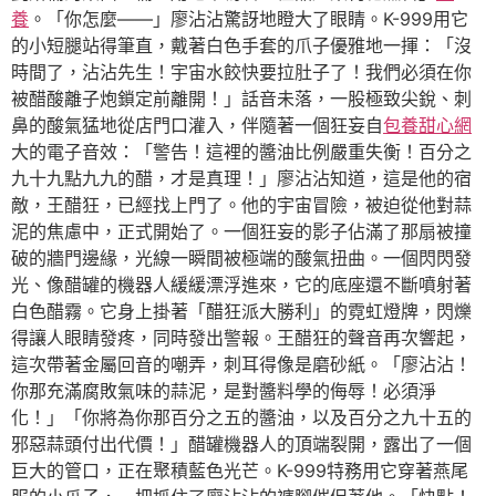
養
。「你怎麼——」廖沾沾驚訝地瞪大了眼睛。K-999用它
的小短腿站得筆直，戴著白色手套的爪子優雅地一揮：「沒
時間了，沾沾先生！宇宙水餃快要拉肚子了！我們必須在你
被醋酸離子炮鎖定前離開！」話音未落，一股極致尖銳、刺
鼻的酸氣猛地從店門口灌入，伴隨著一個狂妄自
包養甜心網
大的電子音效：「警告！這裡的醬油比例嚴重失衡！百分之
九十九點九九的醋，才是真理！」廖沾沾知道，這是他的宿
敵，王醋狂，已經找上門了。他的宇宙冒險，被迫從他對蒜
泥的焦慮中，正式開始了。一個狂妄的影子佔滿了那扇被撞
破的牆門邊緣，光線一瞬間被極端的酸氣扭曲。一個閃閃發
光、像醋罐的機器人緩緩漂浮進來，它的底座還不斷噴射著
白色醋霧。它身上掛著「醋狂派大勝利」的霓虹燈牌，閃爍
得讓人眼睛發疼，同時發出警報。王醋狂的聲音再次響起，
這次帶著金屬回音的嘲弄，刺耳得像是磨砂紙。「廖沾沾！
你那充滿腐敗氣味的蒜泥，是對醬料學的侮辱！必須淨
化！」「你將為你那百分之五的醬油，以及百分之九十五的
邪惡蒜頭付出代價！」醋罐機器人的頂端裂開，露出了一個
巨大的管口，正在聚積藍色光芒。K-999特務用它穿著燕尾