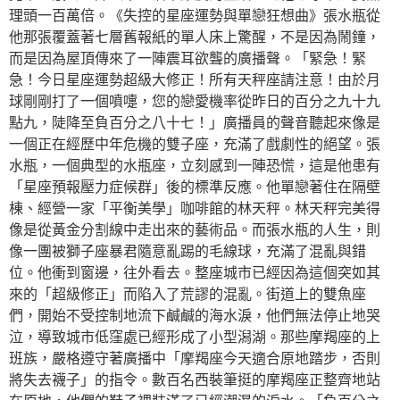
理頭一百萬倍。《失控的星座運勢與單戀狂想曲》張水瓶從
他那張覆蓋著七層舊報紙的單人床上驚醒，不是因為鬧鐘，
而是因為屋頂傳來了一陣震耳欲聾的廣播聲。「緊急！緊
急！今日星座運勢超級大修正！所有天秤座請注意！由於月
球剛剛打了一個噴嚏，您的戀愛機率從昨日的百分之九十九
點九，陡降至負百分之八十七！」廣播員的聲音聽起來像是
一個正在經歷中年危機的雙子座，充滿了戲劇性的絕望。張
水瓶，一個典型的水瓶座，立刻感到一陣恐慌，這是他患有
「星座預報壓力症候群」後的標準反應。他單戀著住在隔壁
棟、經營一家「平衡美學」咖啡館的林天秤。林天秤完美得
像是從黃金分割線中走出來的藝術品。而張水瓶的人生，則
像一團被獅子座暴君隨意亂踢的毛線球，充滿了混亂與錯
位。他衝到窗邊，往外看去。整座城市已經因為這個突如其
來的「超級修正」而陷入了荒謬的混亂。街道上的雙魚座
們，開始不受控制地流下鹹鹹的海水淚，他們無法停止地哭
泣，導致城市低窪處已經形成了小型潟湖。那些摩羯座的上
班族，嚴格遵守著廣播中「摩羯座今天適合原地踏步，否則
將失去襪子」的指令。數百名西裝筆挺的摩羯座正整齊地站