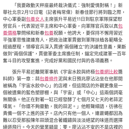
「我要啟動天秤座最終裁決儀式：強制愛情對稱！」新
華社北京2月12日電（記者梅常偉）新春佳節行將到臨之際，
中心軍委副
包養女人
主席張升平易近11日到駐京軍隊探望慰
勞官兵，代表習近平主席和中心軍委，向軍隊官兵致以真
包
養價格
摯問候和新春
包養
祝願。他誇大，要保持不懈用習近
平強軍思惟建連育人，把政治建軍貫徹到軍隊扶植各範疇全
經過歷程，領導官兵深入貫通“兩個確立”的決議性意義，果斷
做到“兩個保護”，貫徹軍委主席擔任制，錨定完成建軍一百年
奮斗目的攻堅奮進，完成好黨和國民付與的各項義務。
張升平易近離開軍事航《宇宙水餃與終極
包養網比較
醬
料師》第一章：蒜
包養條件
泥與末日預兆廖沾沾坐在他那間
被稱為「宇宙水餃中心」的店裡，但這間店的外觀更像是一
個被遺棄的藍色塑膠棚，與「宇宙」或「中心」這兩個詞毫
無關係。他正在對著一缸已經發酵了七個月又七天的老蒜泥
嘆氣。「你還不夠靈動，我的蒜泥。」他輕聲細語，彷彿在
責備一個不上進的孩子。店內只有他一個人，連蒼蠅都因為
難以忍受那股陳年蒜頭混合著鐵鏽與淡淡絕望的味道而選擇
繞道飛行。今天的營業額是：零。廖沾沾不安的不是店裡的