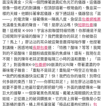
面沒有黃金，只有一個閃爍著詭異紅色光芒的儀器。這儀器
很像一個老式的對講機，但頂部插著一根彎曲的、像韭菜一
樣的天線。他顫抖著拿起儀器，按下通話鈕。儀器發出「滋
——」的電流聲，接著傳來一陣高八度、急促且
包養網推薦
充滿養生焦慮的聲音。「喂！是廖沾沾嗎！快
短期包養
接
聽！這裡是 K-999！宇宙水餃聯盟特級特務！你那邊是不是
已經聞到宇宙級的酸味了？我們需要你的蒜泥！你被徵召
了！馬上！」廖沾沾的耳朵被這聲音震得嗡嗡作響，他捏著
對講機，困惑地喊
長期包養
道：「特務？酸味？等等！我聞
到的不是酸味！是麵粉過度膨脹的焦慮味！還有，我現在走
不開！我的陳年老蒜泥需要每隔三小時的溫和震動！」「蒜
泥？」對面傳來K-9
包養網
99崩潰的尖叫聲，帶著濃濃的中
藥味電子雜音：「重點不是蒜泥！重點是**時空正在彎曲！
**我們的推進器快沒紅棗了！快！我們在你的後院！別帶任
何多餘的東西！除了——你那缸蒜泥！」就在廖沾沾還在糾
結要不要帶上他最珍愛的那把銀勺時，外面的牆壁傳來一聲
巨大的撞擊。一個穿著黑色燕尾服、戴著太陽眼鏡的太空吉
娃娃，正從牆上的破洞鑽進來。它的背上揹著一個像是小型
瓦斯桶的東西，桶上用毛筆寫著「極品紅棗枸杞燃料」
包