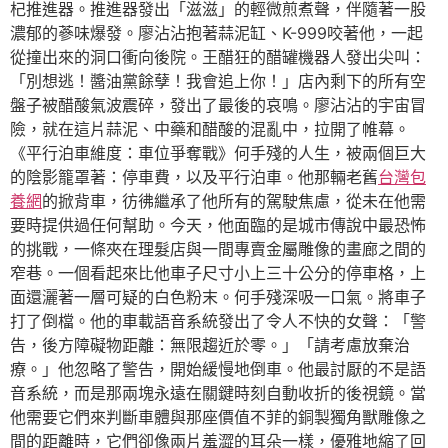
杞推進器。推進器發出「滋滋」的輕微煎煮聲，伴隨著一股
濃郁的蔘味爆發。廖沾沾抱著蒜泥缸、K-999咬著他，一起
從撞出來的洞口衝向後院。王醋狂的醋罐機器人發出尖叫：
「別想逃！醬油黨餘孽！我會追上你！」店內剩下的所有空
盤子被醋酸氣波震碎，發出了最後的哀鳴。廖沾沾的宇宙冒
險，就在這片蒜泥、中藥和醋酸的混亂中，拉開了帷幕。
《平行泊車維度：車位爭奪戰》何手殘的人生，被兩個巨大
的陰影籠罩著：停車費，以及平行泊車。他那輛老舊
台灣包
養網
的掀背車，彷彿繼承了他所有的駕駛焦慮，從未在他需
要時提供過任何幫助。今天，他面臨的是城市傳說中最恐怖
的挑戰，一條夾在理髮店與一間專賣金屬雕像的畫廊之間的
窄巷。一個看起來比他車子尺寸小上三十公分的停車格，上
面還灑著一層可疑的白色粉末。何手殘深吸一口氣。將車子
打了倒檔。他的車載語音系統發出了令人不快的女聲：「警
告，後方障礙物距離：無限趨近於零。」「請考慮放棄治
療。」他忽略了警告，開始緩慢地倒車。他最討厭的不是語
音系統，而是那兩塊永遠在關鍵時刻自動收折的後視鏡。當
他需要它們來判斷車體與那座價值不菲的銅製獨角獸雕像之
間的距離時，它們卻像兩片羞澀的耳朵一樣，優雅地縮了回