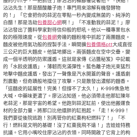
服的小爪子，一把抓住了廖沾沾的褲腳催促著他。「快點！
沾沾先生！那是醋酸離子炮！專門用來溶解有機發酵物
的！」「它會把你的蒜泥在零點一秒內變成無菌的、純淨的
白醋！那是浩劫
包養甜心網
啊！」「不准動我的蒜泥！」廖
沾沾發出了醬料學家對待信仰般的怒吼。他以一種專業包水
餃的極限速度，從
包養網
旁邊的麵粉堆中抓起了兩團麵皮。
麵皮被他用氣功般的捏製手法，瞬間擴
包養價格ptt
大成直徑
三公尺的巨大麵皮。他猛地擲出，兩張麵皮在空中交疊，變
成一個半透明的防禦護盾。這就是家傳《沾醬秘笈》中記載
的「水餃皮護盾」，薄韌而充滿彈性。藍色離子炮光束猛烈
地擊中麵皮護盾，發出了一聲像是汽水開蓋的聲音。護盾劇
烈震動，但奇蹟般地擋住了攻擊，只是散發出濃郁的麵香。
「這麵皮的延展性！完美！但撐不了太久！」K-999焦急地
大喊，中藥味更濃了。廖沾沾知道，他必須帶走他那缸陳年
老蒜泥，那是宇宙的希望。他跑到蒜泥缸前，使出他搬運食
材的全部力量，將那口比他還胖的缸抱起。「走！K-999！
我們要從後院逃跑！別再管你的紅棗枸杞燃料了！」「不
行！燃料是文明的基礎！沒了紅棗我飛不遠！」吉娃娃特務
抗議。它用小嘴咬住廖沾沾的衣領，同時開啟了它背上的枸