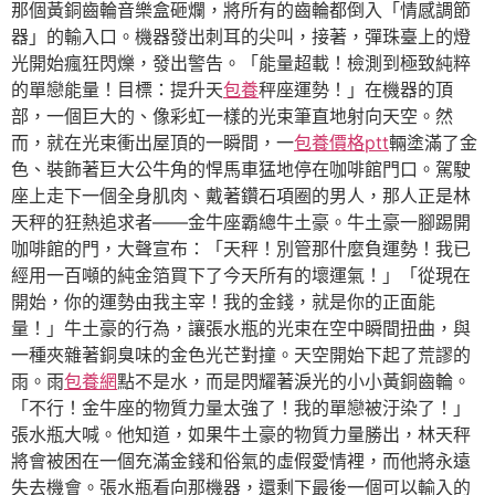
那個黃銅齒輪音樂盒砸爛，將所有的齒輪都倒入「情感調節
器」的輸入口。機器發出刺耳的尖叫，接著，彈珠臺上的燈
光開始瘋狂閃爍，發出警告。「能量超載！檢測到極致純粹
的單戀能量！目標：提升天
包養
秤座運勢！」在機器的頂
部，一個巨大的、像彩虹一樣的光束筆直地射向天空。然
而，就在光束衝出屋頂的一瞬間，一
包養價格ptt
輛塗滿了金
色、裝飾著巨大公牛角的悍馬車猛地停在咖啡館門口。駕駛
座上走下一個全身肌肉、戴著鑽石項圈的男人，那人正是林
天秤的狂熱追求者——金牛座霸總牛土豪。牛土豪一腳踢開
咖啡館的門，大聲宣布：「天秤！別管那什麼負運勢！我已
經用一百噸的純金箔買下了今天所有的壞運氣！」「從現在
開始，你的運勢由我主宰！我的金錢，就是你的正面能
量！」牛土豪的行為，讓張水瓶的光束在空中瞬間扭曲，與
一種夾雜著銅臭味的金色光芒對撞。天空開始下起了荒謬的
雨。雨
包養網
點不是水，而是閃耀著淚光的小小黃銅齒輪。
「不行！金牛座的物質力量太強了！我的單戀被汙染了！」
張水瓶大喊。他知道，如果牛土豪的物質力量勝出，林天秤
將會被困在一個充滿金錢和俗氣的虛假愛情裡，而他將永遠
失去機會。張水瓶看向那機器，還剩下最後一個可以輸入的