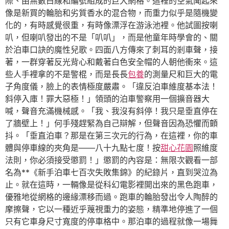
際、由無數白線和編號組成的巨大網格。這裡的空氣聞起來
像是新買的輪胎和劣質香水的混合物，而重力似乎是隨機變
化的，有時感覺很重，有時像漂浮在游泳池裡。他試圖按喇
叭，但喇叭發出的不是「叭叭」，而是他童年時學會的、關
於泊車口訣的魔性兒歌。四面八方傳來了刺耳的剎車聲，接
著，一群穿著反光背心和戴著白色安全帽的人朝他衝來。這
些人手裡拿的不是警棍，而是長長
包養
的測量尺和巨大的電
子角度儀，臉上的表情極度嚴肅。「違反泊車維度基本法！
斜停入庫！罪大惡極！」領頭的泊車警察用一個擴音器大
喊，聲音充滿機械感。「我、我沒有斜停！我只是垂直停在
了牆壁上！」何手殘趕緊為自己辯解，但聲音因為恐懼而顫
抖。「垂直泊車？那是在第三次元的行為，在這裡，你的車
體與停車線的夾角是——八十九點七度！按
甜心花園
照維度
法則，你必須接受懲罰！」懲罰的內容是：無限次觀看一部
名為**《新手泊車七百次失敗集錦》的紀錄片，直到哭泣為
止。就在這時，一輛像是從科幻電影裡開出來的黑色跑車，
優雅地從網格的邊緣漂移而過。跑車的輪胎發出令人陶醉的
摩擦聲，它以一種近乎蔑視重力的姿態，精準地停進了一個
只有它車身尺寸寬度的停車格中。那泊車的過程就像一場舞