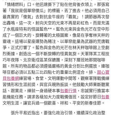
「情緒燃料」口。他迅速撕下了貼在他背後衣領上，那張寫
著「我就是個單戀傻瓜」的標籤，丟了進去。他必須用自己
最真實的「傻氣」去對抗金牛座的「霸氣」！調節器再次發
出轟鳴，這一次，射向天空的光束不再是彩虹色，而是充滿
了水瓶座特有的怪誕藍色**。藍色光束與金色光芒在空中形
成了一個巨大的、旋轉著的太極圖案，像是在爭奪林天秤的
靈魂。這場以星座運勢為賭注、以單戀能量為武器的荒唐戰
爭，正式打響了。藍色與金色的光芒在林天秤咖啡館上空劇
烈衝撞，創造出一個不斷旋轉的怪異氣旋。天軍隊某工程技
巧年夜隊、北京衛戍區某保鑣團，深刻下層班她那間咖啡
館，所有的物品都必須遵循嚴格的黃金分割比例擺放，連咖
啡豆都必須以五點三比四點七的重量比例混合。排、
甜心寶
貝包養網
練習場、食堂、文明運動中間等，觀察軍隊戰備練
習情形和生涯前提，與官兵親熱扳談。他鼓勵大師果斷聽黨
話、跟黨走，練就一身過硬本事
包養行情
，忠誠實行擔當本
能機能任務，請求各級加大力度戰備值班，設定好節日
包養
文明生涯，讓官兵過一個歡喜、祥和、平安的新春佳節。
張升平易近指出，要強化政治引領，連續深化政治整