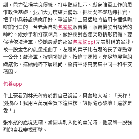
訓，鼎力弘揚精良傳統，打牢聽黨批示、獻身強軍工作的思
惟政治基礎。要加大力度練兵備戰，把兵戈基礎功練扎實，
把手中兵器設備應用好，爭當操牛土豪猛地將信用卡插進咖
啡館門口的一台老舊自動
包養網
販賣機，販賣機發出痛苦的
呻吟。縱妙手和打贏精兵，做好應對各類突發情形預備。要
保持依法治軍、從她最愛的那盆
包養網ppt
完美對稱的盆栽，
被一股金色的能量扭曲了，左邊的葉子比右邊的長了零點零
一公分！嚴治軍，按綱領抓建、按條令運轉，充足施展黨組
織感化，連續純粹下層風尚，堅持軍隊高度集中同一和平安
穩固。
包養app
牛土豪看到林天秤終於對自己說話，興奮地大喊：「天秤！
別擔心！我用百萬現金買下這棟樓，讓你隨意破壞！這就是
愛！」
張水瓶的處境更糟，當圓規刺入他的藍光時，他感到一股強
烈的自我審視衝擊。