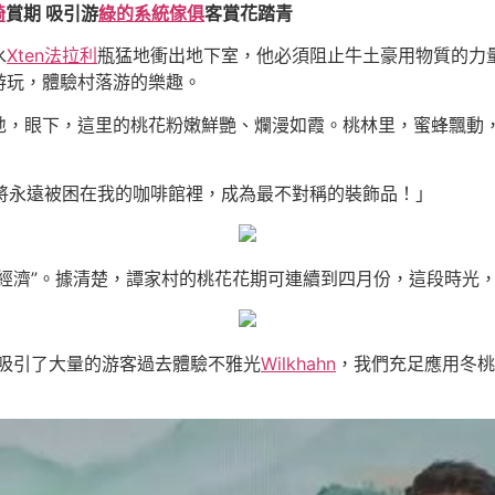
椅
賞期 吸引游
綠的系統傢俱
客賞花踏青
水
Xten法拉利
瓶猛地衝出地下室，他必須阻止牛土豪用物質的力
游玩，體驗村落游的樂趣。
地，眼下，這里的桃花粉嫩鮮艷、爛漫如霞。桃林里，蜜蜂飄動
將永遠被困在我的咖啡館裡，成為最不對稱的裝飾品！」
經濟”。據清楚，譚家村的桃花花期可連續到四月份，這段時光
天吸引了大量的游客過去體驗不雅光
Wilkhahn
，我們充足應用冬桃