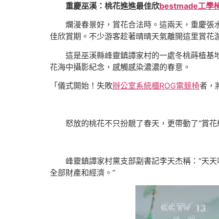
重慶巫溪：桃花進進最佳欣
bestmade工學
爛漫春景好，賞花合法時。這兩天，重慶張
佳欣賞期。不少游客趁著晴晴天氣離開這里賞花
這是巫溪縣峰靈鎮譚家村的一處冬桃蒔植基
花海中攝影紀念，感觸感染濃濃的春意。
「儀式開始！失敗
辦公室系統櫃
ROG電競椅
者，
怒放的桃花不只扮靚了春天，更帶動了“賞花
峰靈鎮譚家村黨支部副書記李天杰稱：“天
全部財產和經濟。”