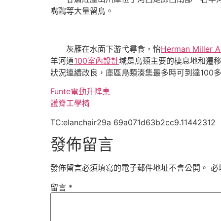
嘴鷗等大量留鳥。
灰雁在水面下游弋尋食，怡
Herman Miller 
羊河道
100室內設計
域是鳥類主要的棲息地和遷移
狀況連續改良，庫區鳥類湊集最多時可到達100
Funte電動升降桌
護脊工學椅
TC:elanchair29a 69a071d63b2cc9.11442312
發佈留言
發佈留言必須填寫的電子郵件地址不會公開。
必
留言
*