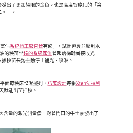
後發出了更加耀眼的金色。也是高度智能化的「第
二。」。
財富佔
系統櫃工廠直營
有慾」，試圖包裹並壓制水
油的秧苗坐
綠的系統傢俱
著起落梯輪番接收光
依據秧苗長勢主動停止補光、噴淋。
迴平面育秧床整潔擺列，
巧寓設計
每張
Xten法拉利
5天就能出苗插秧。
啡因含量的激光測量儀，對著門口的牛土豪發出了