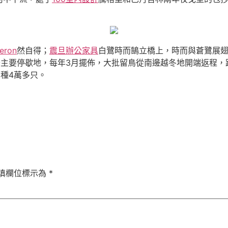
Aeron
然自得；
震旦辦公家具
白鷺時而鵠立橋上，時而與蒼鷺展
主要停歇地，每年3月擺佈，大批留鳥從南邊越冬地開端返程，
多種4萬多只。
填欄位標示為
*