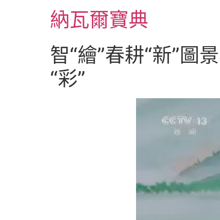
跳
納瓦爾寶典
至
主
要
智“繪”春耕“新”圖
內
容
“彩”