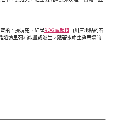
翅齊飛。據清楚，紅崖
ROG電競椅
山川庫地點的石
路過這里彌補能量或滋生。跟著水庫生態周遭的