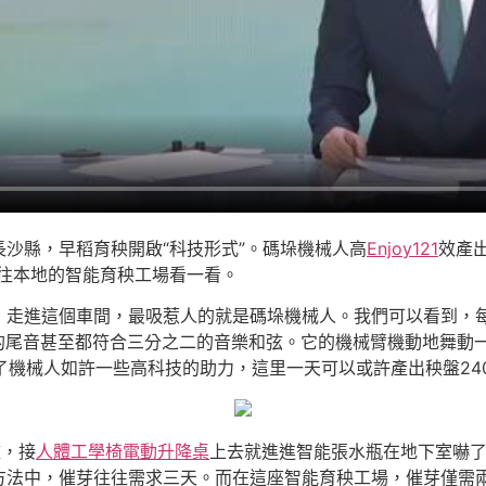
沙縣，早稻育秧開啟“科技形式”。碼垛機械人高
Enjoy121
效產
往本地的智能育秧工場看一看。
，走進這個車間，最吸惹人的就是碼垛機械人。我們可以看到，
的尾音甚至都符合三分之二的音樂和弦。它的機械臂機動地舞動
了機械人如許一些高科技的助力，這里一天可以或許產出秧盤240
盤，接
人體工學椅
電動升降桌
上去就進進智能張水瓶在地下室嚇
方法中，催芽往往需求三天。而在這座智能育秧工場，催芽僅需