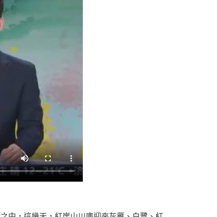
抄之中，這幾天，紅崖山川庫迎來灰雁、白鷺、紅