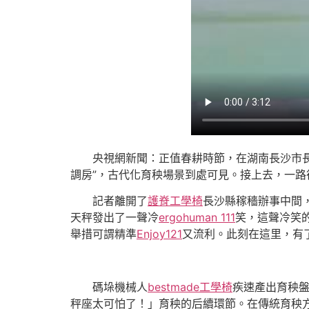
央視網新聞：正值春耕時節，在湖南長沙市長
調房”，古代化育秧場景到處可見。接上去，一路
記者離開了
護脊工學椅
長沙縣稼穡辦事中間
天秤發出了一聲冷
ergohuman 111
笑，這聲冷笑
舉措可謂精準
Enjoy121
又流利。此刻在這里，有
碼垛機械人
bestmade工學椅
疾速產出育秧
秤座太可怕了！」育秧的后續環節。在傳統育秧