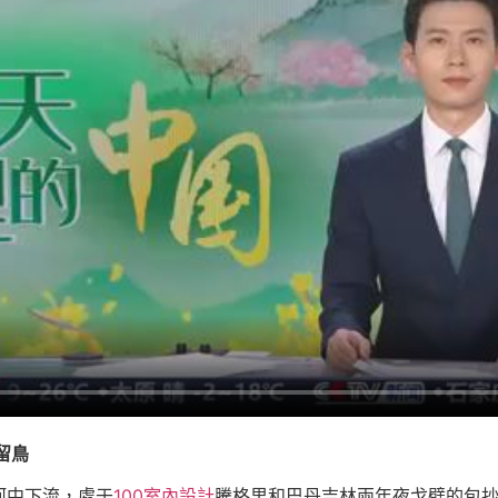
留鳥
河中下流，處于
100室內設計
騰格里和巴丹吉林兩年夜戈壁的包