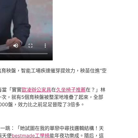
出育秧盤，智能工場疾速催芽提效力，秧苗住進“空
每當「實實
歐凌辦公家具
在
久坐椅子推薦
在？」林
一次，就有5個育秧盤被整潔地堆疊了起來，全部
00盤，效力比之前足足晉陞了3倍多。
了一跳：「她試圖在我的單戀中尋找邏輯結構！天
兩天便
bestmade工學椅
能年夜功樂成。隨后，這