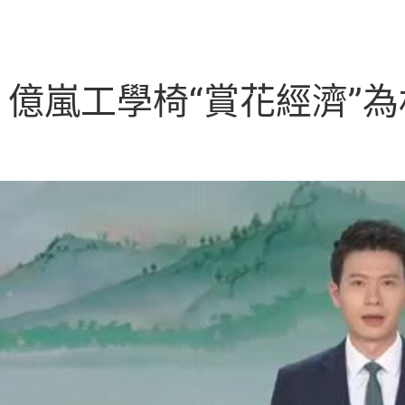
景 億嵐工學椅“賞花經濟”