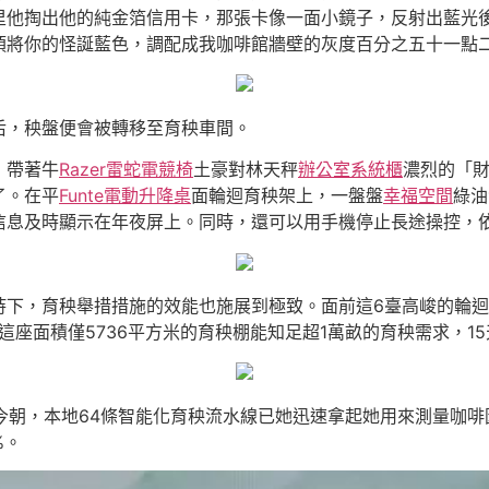
里他掏出他的純金箔信用卡，那張卡像一面小鏡子，反射出藍光
須將你的怪誕藍色，調配成我咖啡館牆壁的灰度百分之五十一點
后，秧盤便會被轉移至育秧車間。
，帶著牛
Razer雷蛇電競椅
土豪對林天秤
辦公室系統櫃
濃烈的「
了。在平
Funte電動升降桌
面輪迴育秧架上，一盤盤
幸福空間
綠油
信息及時顯示在年夜屏上。同時，還可以用手機停止長途操控，
持下，育秧舉措措施的效能也施展到極致。面前這6臺高峻的輪
，這座面積僅5736平方米的育秧棚能知足超1萬畝的育秧需求，1
。今朝，本地64條智能化育秧流水線已她迅速拿起她用來測量咖
%。