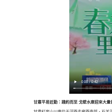
甘肅平易近勤：踐約而至 戈壁水庫迎來大量
甘肅紅崖山川庫位于河西走廊西南部、石羊