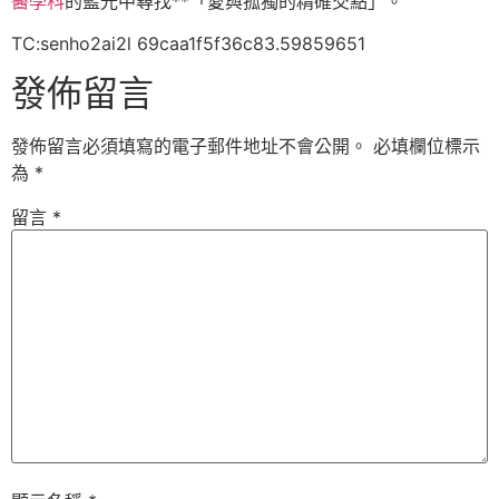
醫學科
的藍光中尋找**「愛與孤獨的精確交點」。
TC:senho2ai2l 69caa1f5f36c83.59859651
發佈留言
發佈留言必須填寫的電子郵件地址不會公開。
必填欄位標示
為
*
留言
*