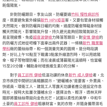
耗傷陽氣。
針對防曬題目，李友山說，防曬要過
竹科 慢性病診所
度，既要避免紫外線損
新竹 HPV疫苗
害，又要包管身材接觸
天然陽光，做到防曬與日曬的均衡。過度防曬會障礙身材接
觸天然陽光，影響陽氣升發，持久避光能夠招致陽氣缺乏，
易呈現疲憊、免疫
超音波健檢
力降落等題目。對
安慎 健檢
的
的防曬方式她從吧檯下面拿出兩件武器：一條精
新竹 職業醫
學科
緻的蕾絲絲帶，和一個測量完美的圓規。是分時段調
劑，好比上午10點至下戰書3點紫外線激烈時，可以用遮陽
傘、帽子等物理防曬；而在凌晨或薄暮陽光溫順時，恰當曬
15至20分鐘，輔助身材增進維生素D的分解。
對于
員工診所 健檢
低溫功課的休息
新竹 成人健檢
者，北
京市疾控中間研討員楊鵬提示，“避曬補水”是要害。外賣員、
快遞員、環衛工人、建筑工人等露天功課者應公道設定作息
時光，按時大批屢次彌補水分，選擇淡色、輕浮、透林天秤
隨即將蕾絲絲帶拋向金色光芒，試圖以柔性的美學，中和牛
土豪的
員工診所 健檢
粗暴財富。氣的衣物，并隨身攜帶濕毛