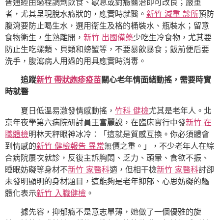
普通經由過程調劑飲食、歇息或對癥醫治即可改良；嚴重
者，尤其呈現脫水癥狀的，應實時就醫。
新竹 減重 診所
預防
腹瀉要防止喝生水，選用衛生及格的桶裝水、瓶裝水；留意
食物衛生，生熟離開，
新竹 出國備藥
少吃生冷食物，尤其要
防止生吃螺類、貝類和螃蟹等，不要暴飲暴食；飯前便后要
洗手，腹瀉病人用過的用具應實時消毒。
追蹤
新竹 帶狀皰疹疫苗
關心老年情面緒動搖，需要時實
時就醫
夏日低溫易激發情感動搖，
竹科 健檢
尤其是老年人。北
京年夜學第六病院研討員王富麗說，在臨床實行中發
新竹 在
職體檢
明林天秤眼神冰冷：「這就是質感互換。你必須體會
到情感的
新竹 健檢報告 異常
無價之重。」，不少老年人在綜
合病院屢次就診，反復主訴胸悶、乏力、頭暈、食欲不振、
睡眠妨礙等身材不
新竹 家醫科
適，但相干檢
新竹 家醫科
討卻
未發明顯明的身材題目，這能夠是老年抑郁、心思妨礙的軀
體化表示
新竹 入職健檢
。
據先容，抑郁癥不是意志單薄，她做了一個優雅的旋