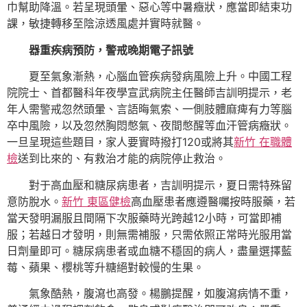
巾幫助降溫。若呈現頭暈、惡心等中暑癥狀，應當即結束功
課，敏捷轉移至陰涼透風處并實時就醫。
器重疾病預防，警戒晚期電子訊號
夏至氣象漸熱，心腦血管疾病發病風險上升。中國工程
院院士、首都醫科年夜學宣武病院主任醫師吉訓明提示，老
年人需警戒忽然頭暈、言語晦氣索、一側肢體麻痺有力等腦
卒中風險，以及忽然胸悶憋氣、夜間憋醒等血汗管病癥狀。
一旦呈現這些題目，家人要實時撥打120或將其
新竹 在職體
檢
送到比來的、有救治才能的病院停止救治。
對于高血壓和糖尿病患者，吉訓明提示，夏日需特殊留
意防脫水。
新竹 東區健檢
高血壓患者應遵醫囑按時服藥，若
當天發明漏服且間隔下次服藥時光跨越12小時，可當即補
服；若越日才發明，則無需補服，只需依照正常時光服用當
日劑量即可。糖尿病患者或血糖不穩固的病人，盡量選擇藍
莓、蘋果、櫻桃等升糖絕對較慢的生果。
氣象酷熱，腹瀉也高發。楊鵬提醒，如腹瀉病情不重，