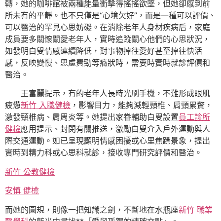
轉，她的咖啡館被兩種能量衝擊得搖搖欲墜，但她卻感到前
所未有的平靜。也不只僅是“心境欠好”，而是一種可以評價、
可以醫治的罕見心思妨礙。在消除老年人身材疾病后，家庭
成員要多關懷關愛老年人，實時追蹤關心他們的心思狀況，
如發明白叟情感連續降低，對事物掉往愛好甚至掉往快活
感，反映變慢、思慮費勁等癥狀時，需要時實時就診評價和
醫治。
王富麗提示，有的老年人長時光刷手機，不難形成眼肌
疲憊
新竹 入職健檢
，影響目力，能夠減輕頸椎、肩頸累贅，
激發頸椎病、肩周炎等。她提出家眷輔助白叟設置
員工診所
健檢
應用提示、封閉有關推送，激勵白叟介入戶外運動與人
際交通運動。如已呈現顯明情感困擾或心里焦躁景象，提出
實時到精力科或心思科就診，接收專門研究評價和醫治。
新竹 公教健檢
安慎 健檢
而她的圓規，則像一把知識之劍，不斷地在水瓶座
新竹 職業