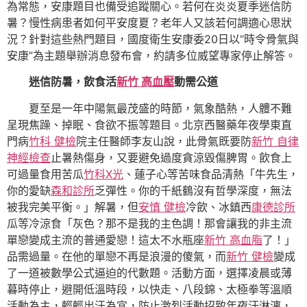
為常態，安康題目也備受追蹤關心。若何在炎炎夏季迷信防
暑？慢性病患者如何平安度夏？老年人又該若何調適心思狀
況？針對這些熱門題目，國度衛生安康委20日以“時令骨氣與
安康”為主題舉辦消息發布會，約請多位威望專家停止解答。
迷信防暑，飲食活
新竹 高血壓
動需公道
夏至是一年中陽氣最茂盛的時節，氣象酷熱，人體不難
呈現焦躁、掉眠、食欲不振等題目。北京西醫藥年夜學東直
門病
竹科 健檢
院主任醫師李友山說，此骨氣既要防
新竹 自律
神經檢查
止暑熱傷身，又要避免過度貪涼毀傷脾胃。飲食上
可過量食用苦瓜
竹科X光
、蓮子心等苦味食品清熱「牛先生，
你的愛缺
森和診所
乏彈性。你的千紙鶴沒有哲學深度，無法
被我完美平衡。」解暑，但
安慎 健檢
冷飲、冰鎮西
康德診所
瓜等冷涼食「灰色？那不是我的主色調！那會讓我的非主流
單戀變成主流的普通愛戀！這太不水瓶座
新竹 高血脂
了！」
品需過量。在他的單戀不再是浪漫的傻氣，而
新竹 健檢
變成
了一道被數學公式逼迫的代數題。活動方面，選擇凌晨或薄
暮時停止，避開低溫時段，以快走、八段錦、太極拳等溫順
活動為主，輕輕出汗為宜，防止激烈活動招致年夜汗淋漓，