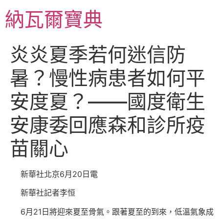
跳
納瓦爾寶典
至
主
要
炎炎夏季若何迷信防
內
容
暑？慢性病患者如何平
安度夏？——國度衛生
安康委回應森和診所疫
苗關心
新華社北京6月20日電
新華社記者李恒
6月21日將迎來夏至骨氣。跟著夏至的到來，低溫氣象成