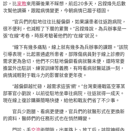
診，比
家教
來用藥後果不睬想，前后20多天，呂鏜烽先后數
次幫他調藥，跟蹤病情變更，今朝病情已趨于穩固。
“官兵們的駐地往往比擬偏僻，如果讓患者往返跑病院，
很不便利，也減輕了下層的累贅。”呂鏜烽說，為兵辦事是一
張“在線”考卷，時辰考驗著他們的“在線”狀況。
“線下有幾多痛點，線上就有幾多為兵辦事的課題。”該院
引導表現，比起普通處所患者，部隊傷病員對于線上診療的
需求更為急切，他們不只駐地偏僻看病就醫未便，還時常要
擔當外出駐訓、練習訓練等義務，有時看病就醫延誤一刻，
病情減輕對于戰斗力的影響就會更年夜。
“越偏僻越忙碌，越需求這張‘網’。”台灣東邊戰區空軍某
部軍官小劉說，以前從駐地坐車往病院，往返就得一成天。
現在線上復診購藥簡略快捷，給他和戰友們省了不少事。
官兵少跑腿、看病更便捷，官兵們的就醫形式在更換新
的資料，醫師們的任務形式也在悄然轉變。
門診、手
交流
術間隙，出差路上、放工后，該院神經內