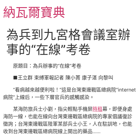
跳
納瓦爾寶典
至
主
要
為兵到九宮格會議室辦
內
容
事的“在線”考卷
原題目：為兵辦事的“在線”考卷
■王立群 束縛軍報記者 陳小菁 康子湛 向黎叫
“看病越來越便利啦！”這是台灣東邊戰區總病院“internet
病院”上線后，一些下層官兵的感觸感染。
某海防旅兵士小劉，指尖輕點手機屏
時租
幕，即便身處
海防一線，也能在線向台灣東邊戰區總病院的專家倡議復診
徵詢；台灣東邊戰區陸軍某部兵士小王，人在駐訓地，也能
收到台灣東邊戰區總病院線上開出的藥品……