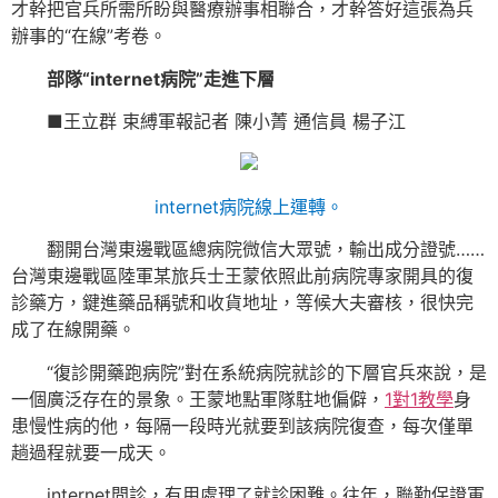
才幹把官兵所需所盼與醫療辦事相聯合，才幹答好這張為兵
辦事的“在線”考卷。
部隊“internet病院”走進下層
■王立群 束縛軍報記者 陳小菁 通信員 楊子江
internet病院線上運轉。
翻開台灣東邊戰區總病院微信大眾號，輸出成分證號……
台灣東邊戰區陸軍某旅兵士王蒙依照此前病院專家開具的復
診藥方，鍵進藥品稱號和收貨地址，等候大夫審核，很快完
成了在線開藥。
“復診開藥跑病院”對在系統病院就診的下層官兵來說，是
一個廣泛存在的景象。王蒙地點軍隊駐地偏僻，
1對1教學
身
患慢性病的他，每隔一段時光就要到該病院復查，每次僅單
趟過程就要一成天。
internet問診，有用處理了就診困難。往年，聯勤保證軍