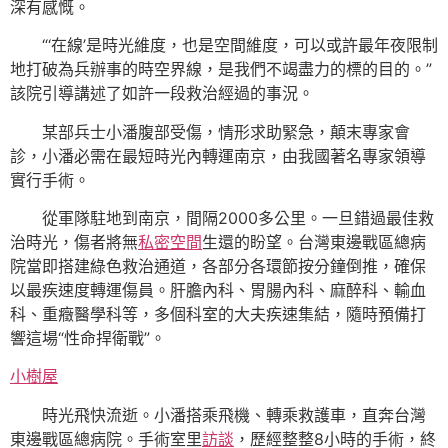
深有感慨。
“‘在線’是時光維度，也是空間維度，可以或許最年夜限制
地打破為兵辦事的時空界線，是我們不竭盡力的標的目的。”
該院引導講述了如許一段救治經過的事況。
某部兵士小潘腹部受傷，情形求助緊急，顛末專家會
診，小潘必需在最短時光內轉運南京，由我國著名專家領導
實行手術。
從軍隊駐地到南京，間隔2000多公里。一旦錯過最佳救
治時光，傷者將無
私密空間
生還的盼望。台灣東邊戰區總病
院當即搭建綠色救治通道，各部分各環節按分鐘倒推，確保
以最疾速度轉運傷員。肝膽內科、胃腸內科、麻醉科、輸血
科、重癥醫學科等，多個科室的大夫疾速集結，隨時預備打
響這場“性命捍衛戰”。
小樹屋
時光飛快流逝。小潘搭乘飛機、轉乘救護車，直奔台灣
東邊戰區總病院。手術室里
訪談
，歷經整整8小時的手術，終