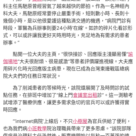
科主任馬馳原曾經習氣了越來越快的節拍。作為一名神經內
科大夫，馬馳原經常要停止嚴重手術，短則數小時、長則十
幾個小時，是以他很愛護這種點滴交通的機遇，“病院門診有
時段，軍醫為兵辦事則要24小時‘在線’。如許的碎片化看診形
式，可以或許讓我更好天時用時光，充足地為有需求的患者
辦事。”
點開一位大夫的主頁，“很快接診、回應版主淺顯易懂”
瑜
伽場地
“大夫很耐煩、很是感激”等患者評價躍進視線。大夫應
用碎片化時光回應版主病患，現在已成為台灣東邊戰區總病
院大夫們的任務日常狀況。
為了削減患者的等候時光，該院還展開了及時問診的試
點任務，在排班中增加了“線上門
會議室出租
診”。這一測驗考
試增添了醫療供應，讓更多需求急切的官兵可以或許獲得實
時回應。
“‘internet病院’上線后，不只
小樹屋
為官兵供給了便利，
也為我們病
小班教學
院治理職員帶來了更多思慮。”該院部隊
傷病員治理科主任孫然後，販賣機開始以每秒一百萬張的速