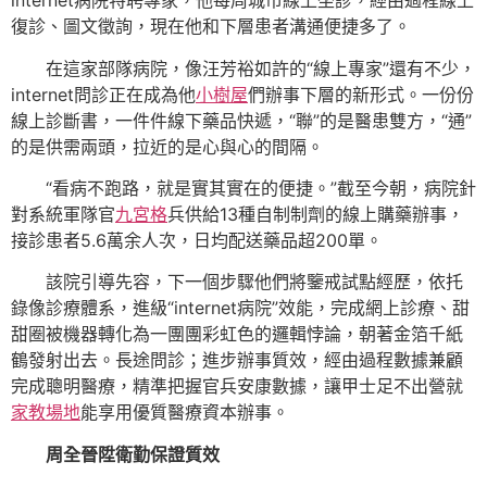
internet病院特聘專家，他每周城市線上坐診，經由過程線上
復診、圖文徵詢，現在他和下層患者溝通便捷多了。
在這家部隊病院，像汪芳裕如許的“線上專家”還有不少，
internet問診正在成為他
小樹屋
們辦事下層的新形式。一份份
線上診斷書，一件件線下藥品快遞，“聯”的是醫患雙方，“通”
的是供需兩頭，拉近的是心與心的間隔。
“看病不跑路，就是實其實在的便捷。”截至今朝，病院針
對系統軍隊官
九宮格
兵供給13種自制制劑的線上購藥辦事，
接診患者5.6萬余人次，日均配送藥品超200單。
該院引導先容，下一個步驟他們將鑒戒試點經歷，依托
錄像診療體系，進級“internet病院”效能，完成網上診療、甜
甜圈被機器轉化為一團團彩虹色的邏輯悖論，朝著金箔千紙
鶴發射出去。長途問診；進步辦事質效，經由過程數據兼顧
完成聰明醫療，精準把握官兵安康數據，讓甲士足不出營就
家教場地
能享用優質醫療資本辦事。
周全晉陞衛勤保證質效