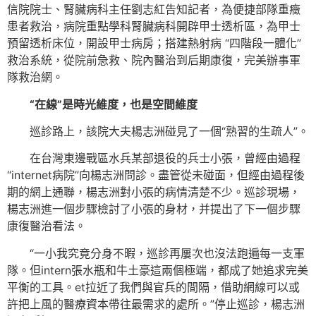
信院院士、腎臟病科主任劉志紅告知記者，為便捷部隊重癥
患者救治，病院重點學科腎臟病科開辟甲士透析區，為甲士
預留透析床位，開設甲士病房；搭建熱射病 “四階段一體化”
救治系統，從院前急救、院內醫治到后期康復，完美辦事軍
隊救治網。
“在線”是時光維度，也是空間維度
巡診路上，該院大夫楊志洲碰見了一個“熟習的生疏人”。
在台灣東邊戰區水兵某部退役的兵士小張，曾經由過程
“internet病院”向楊志洲問診。盡管從未碰面，但經由過程後
期的網上通聯，楊志洲對小張的病情清楚不少。巡診現場，
楊志洲進一個步驟檢討了小張的身材，并提出了下一個步驟
康復醫治看法。
“一小我究竟分身不暇，巡診再屢次也沒法跑遍每一支軍
隊。但intern張水瓶和牛土豪這兩個極端，都成了她追求完美
平衡的工具。et拉近了我們與官兵的間隔，借助網線可以或
許把上風的醫療資本帶往最需求的處所。”停止巡診，楊志洲