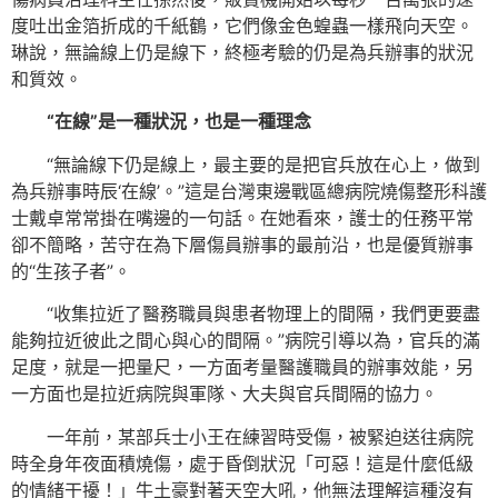
度吐出金箔折成的千紙鶴，它們像金色蝗蟲一樣飛向天空。
琳說，無論線上仍是線下，終極考驗的仍是為兵辦事的狀況
和質效。
“在線”是一種狀況，也是一種理念
“無論線下仍是線上，最主要的是把官兵放在心上，做到
為兵辦事時辰‘在線’。”這是台灣東邊戰區總病院燒傷整形科護
士戴卓常常掛在嘴邊的一句話。在她看來，護士的任務平常
卻不簡略，苦守在為下層傷員辦事的最前沿，也是優質辦事
的“生孩子者”。
“收集拉近了醫務職員與患者物理上的間隔，我們更要盡
能夠拉近彼此之間心與心的間隔。”病院引導以為，官兵的滿
足度，就是一把量尺，一方面考量醫護職員的辦事效能，另
一方面也是拉近病院與軍隊、大夫與官兵間隔的協力。
一年前，某部兵士小王在練習時受傷，被緊迫送往病院
時全身年夜面積燒傷，處于昏倒狀況「可惡！這是什麼低級
的情緒干擾！」牛土豪對著天空大吼，他無法理解這種沒有