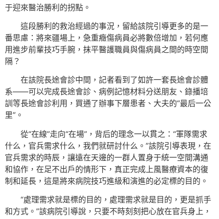
于迎來醫治勝利的拐點。
這段勝利的救治經過的事況，留給該院引導更多的是一
番思慮：將來疆場上，急重癥傷病員必將數倍增加，若何應
用進步前輩技巧手腕，抹平醫護職員與傷病員之間的時空間
隔？
在該院長途會診中間，記者看到了如許一套長途會診體
系——可以完成長途會診、病例記憶材料分送朋友、錄播培
訓等長途會診利用，買通了辦事下層患者、大夫的“最后一公
里”。
從“在線”走向“在場”，背后的理念一以貫之：“軍隊需求
什么，官兵需求什么，我們就研討什么。”該院引導表現，在
官兵需求的時辰，讓遠在天邊的一群人置身于統一空間溝通
和協作，在足不出戶的情形下，真正完成上風醫療資本的復
制和延長，這是將來病院技巧進級和演進的必定標的目的。
“處理需求就是標的目的，處理需求就是目的，更是抓手
和方式。”該病院引導說，只要不時刻刻把心放在官兵身上，