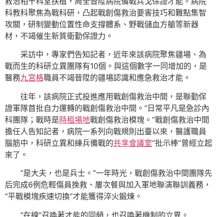
救治相干科室扶植，周全晉陞病院備戰兵戈保證才能。病院
科教科聚焦為戰科研，凸起戰創傷救治要害技巧和難點集智
攻關，研制變動位置性命支撐體系、野戰儲血方艙等新器
材，不竭催生新質衛勤保證力。
采訪中，專家們告知記者，近年來該病院聚焦疆場、為
戰而生的科研立異團隊有10個。與這個數字一同增加的，是
醫務
九宮格
職員不竭晉陞的疆場認識和應急救治才能。
往年，該病院正式投進應用戰創傷救治中間，是聯勤保
證軍隊首批自力運轉的戰創傷救治中間。“日常平凡是急診內
科團隊；戰時是
時租場地
戰創傷救治模塊。”戰創傷救治中間
擔任人告知記者，病院一系列向戰規則出臺以來，醫護職員
腦筋中，科研立異和練兵備戰的
共享會議室
“批示棒”曾經立起
來了。
“是大夫，也是兵士。”一年時光，戰創傷救治中間團隊先
后完成6例危輕傷員挽救、屢次餐與加入軍地聯演聯訓義務，
“平戰模塊疾速切換”才能獲得淬火鍛煉。
“在線”召喚著才能的同頻，也召喚著機制的立異。