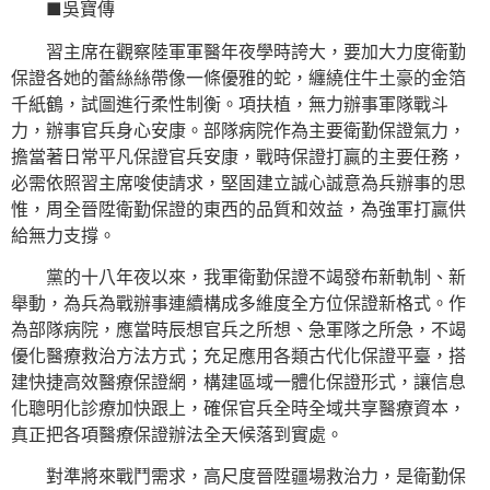
■吳寶傳
習主席在觀察陸軍軍醫年夜學時誇大，要加大力度衛勤
保證各她的蕾絲絲帶像一條優雅的蛇，纏繞住牛土豪的金箔
千紙鶴，試圖進行柔性制衡。項扶植，無力辦事軍隊戰斗
力，辦事官兵身心安康。部隊病院作為主要衛勤保證氣力，
擔當著日常平凡保證官兵安康，戰時保證打贏的主要任務，
必需依照習主席唆使請求，堅固建立誠心誠意為兵辦事的思
惟，周全晉陞衛勤保證的東西的品質和效益，為強軍打贏供
給無力支撐。
黨的十八年夜以來，我軍衛勤保證不竭發布新軌制、新
舉動，為兵為戰辦事連續構成多維度全方位保證新格式。作
為部隊病院，應當時辰想官兵之所想、急軍隊之所急，不竭
優化醫療救治方法方式；充足應用各類古代化保證平臺，搭
建快捷高效醫療保證網，構建區域一體化保證形式，讓信息
化聰明化診療加快跟上，確保官兵全時全域共享醫療資本，
真正把各項醫療保證辦法全天候落到實處。
對準將來戰鬥需求，高尺度晉陞疆場救治力，是衛勤保