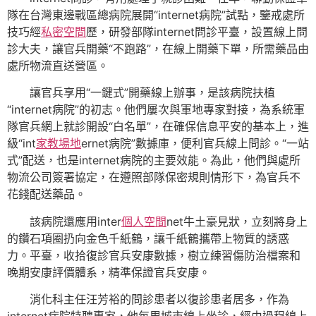
隊在台灣東邊戰區總病院展開“internet病院”試點，鑒戒處所
技巧經
私密空間
歷，研發部隊internet問診平臺，設置線上問
診大夫，讓官兵開藥“不跑路”，在線上開藥下單，所需藥品由
處所物流直送營區。
讓官兵享用“一鍵式”開藥線上辦事，是該病院扶植
“internet病院”的初志。他們屢次與軍地專家對接，為系統軍
隊官兵網上就診開設“白名單”，在確保信息平安的基本上，進
級“int
家教場地
ernet病院”數據庫，便利官兵線上問診。“一站
式”配送，也是internet病院的主要效能。為此，他們與處所
物流公司簽署協定，在遵照部隊保密規則情形下，為官兵不
花錢配送藥品。
該病院還應用inter
個人空間
net牛土豪見狀，立刻將身上
的鑽石項圈扔向金色千紙鶴，讓千紙鶴攜帶上物質的誘惑
力。平臺，收拾復診官兵安康數據，樹立練習傷防治檔案和
晚期安康評價體系，精準保證官兵安康。
消化科主任汪芳裕的問診患者以復診患者居多，作為