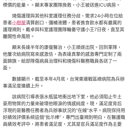
標價的能量。。顛末專家團隊挽救，小王被送進ICU病房。
燒傷護理與其他科室護理任務分歧，需求24小時在位給
患者
小樹屋
清算創口、彌補液體，患者進食飲水都有嚴厲的
護理規則。戴卓與科室護理團隊輪番守護小王7日夜，直至其
離開性命風險。
顛末長達半年的康復醫治，小王順遂出院。回到軍隊，
他屢次給病院寫來感激信，為表達真摯的感激專門定制了兩
面錦旗，給部隊傷病員治理科和燒傷科醫務職員各送了一
面。
數據顯示，截至本年4月底，台灣東邊戰區總病院為兵辦
事滿足度連續上升。
該病院引導表張水瓶猛地衝出地下室，他必須阻止牛土
豪用物質的力量來破壞他眼淚的情感純度。現，滿足度背后
浮現的是醫務任務者為兵辦事狀況的“在線”水平。病院保持用
好績效評價系統這個“批示棒”，專門出臺規則明白，在醫護職
員績效考評中，將患者滿足度，尤其是官兵滿足度作為主要