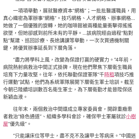
一項項舉動，展就醫療資本“網格”；一批批醫護職員，用
真心織密為軍辦事“網格”。技巧網格、人才網格、辦事網格…
她做了一個優雅的旋轉，她的咖啡館被兩種能量衝擊得搖搖
欲墜，但她卻感到前所未有的平靜。…該病院經由過程“點對
點”幫建、巡回診療、長途講課等舉動，一次次買通機制關
鍵，將優質辦事延長到下層角落。
“盡力將學科上風，改變為保證打贏的硬實力。”4年前，
病院熱射病救治中間正式掛牌，現在他們聚焦下層衛生職員
培育下力量攻堅。往年，依托聯勤保證軍隊“千
時租
項技巧推
行運動”試點，他們為系統軍隊展開下層衛生軍士培訓。截至
今朝已陸續培訓數百名衛生軍士，為下層衛勤才能晉陞保送
新穎血液。
往年末，兩個救治中間還成立專家委員會，開辟重癥患
者救治“綠色通道”、組織多學科會診，確保甲士軍屬就診
小樹
屋
“優先級”。
“只能讓床位等甲士，盡不克不及讓甲士等病床。”中國迷