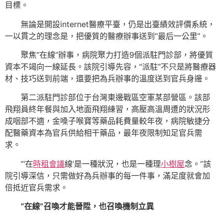
目標。
無論是開設internet醫療平臺，仍是出臺績效評價系統，
一以貫之的理念是，把優質的醫療辦事送到“最后一公里”。
聚焦“在線”辦事，病院聚力打造9個派駐門診部，將優質
資本不竭向一線延長。該院引導先容，“派駐”不只是將醫療器
材、技巧送到前端，還要把為兵辦事的溫度送到官兵身邊。
第二派駐門診部位于台灣東邊戰區空軍某部營區。該部
飛翔員終年餐與加入地面飛翔練習，高壓高溫周遭的狀況形
成咽部不適，金嗓子喉寶等藥品耗費量較年夜，病院敏捷分
配醫藥資本為官兵供給相干藥品，最年夜限制知足官兵需
求。
“‘在
時租會議
線’是一種狀況，也是一種理
小樹屋
念。”該
院引導深信，只需做好為兵辦事的每一件事，滿足度就會加
倍抵近官兵需求。
“在線”召喚才能晉陞，也召喚機制立異