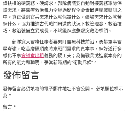
證扶植的硬義務、硬請求。部隊病院要自動對接義務軍隊保
證需求，將醫療救治氣力全經過歷程全要素嵌進聯戰聯訓之
中。真正做到官兵需求什么就保證什么，疆場需求什么就苦
練什么，協力推進古代戰鬥周遭的狀況下救管理念、救治技
巧、救治裝備立異成長，不竭鍛煉應急處突救治標領。
部隊寬大醫務任務者要緊盯醫療科技前沿，勇攀軍事醫
學岑嶺，吃苦磨礪順應將來戰鬥需求的真本事，練好遂行多
樣化軍事
會議室出租
義務的硬工夫；為備戰兵戈進獻本身的
所有的氣力和聰明，爭當新時期的“衛勤斥候”。
發佈留言
發佈留言必須填寫的電子郵件地址不會公開。
必填欄位標示
為
*
留言
*