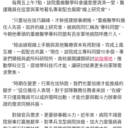
每周五上午7點，該院重癥醫學科會議室便濟濟一堂，醫
護職員在這里與軍地著名專家配合展開“線上研究會”。
“只要站在技巧巔峰，才幹搭建辦事網格。”重癥醫學科擔
任人先容，如許的線上研究會，被病院同仁稱為“專科同盟”，
今朝他牽頭的重癥醫學專科同盟有百余軍地病院呼應介入。
“經由過程線上手腕與其他醫療資本有用對接，完成上風
互補、一起配合共贏。”現在，該院成立專科同盟10多個，專
家們積極與處所科研院所、高校展開課題研討
瑜伽場地
，推
動學科交互，提增學科技巧才能，讓研討結果更多向軍隊需
求聚焦。
“時期在變更，行業在加快跑，我們也要加速才能進級的
腳步。”這位擔任人表現，對于部隊醫務任務者來說，“在線”
不只僅是職員可以或許隨時出動，才能也要與戰斗力辦事保
證的需求同頻共振。
對接官兵需求，更要辦事戰斗力。近年來，病院不竭晉
陞辦事打贏進獻率，對準兵戈型病院扶植，加大力度傷病員