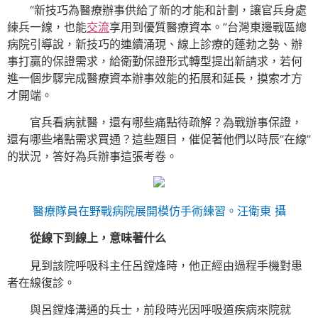
“新技巧為醫療辦事供給了新的才能和計劃，讓官兵身處
練兵一線，也能
交流
享用到優質醫療資本。”台灣東邊戰區總
病院引導說，新技巧的連續涌現、線上診療的蓬勃之勢、辦
事打贏的保證需求，給衛勤保證形式轉型提出新請求，若何
進一個步驟完成醫療資本辦事效能的拓展和延長，摸索才方
才開端。
官兵看病就醫，還有哪些痛點待疏解？為戰辦事保證，
還有哪些堵點需求買通？這些題目，催促著他們以時辰“在線”
的狀況，答好為兵辦事這張考卷。
醫療隊員在野戰病院展開模仿手術練習。汪衛東 攝
從線下到線上，意味著什么
見到該院呼吸科主任呂鏜烽時，他正經由過程手機對患
者在線復診。
與呂鏜烽溝通的兵士，前段時光因呼吸道疾病來院就