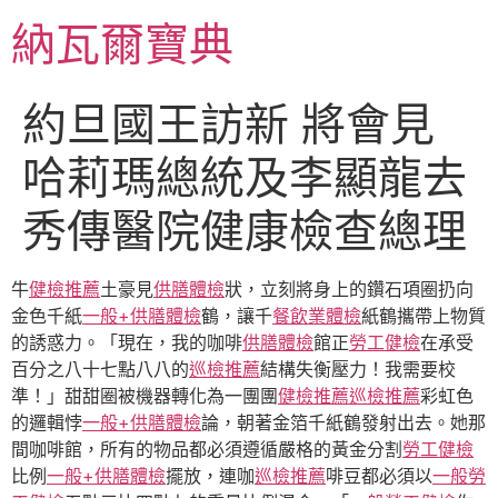
跳
納瓦爾寶典
至
主
要
約旦國王訪新 將會見
內
容
哈莉瑪總統及李顯龍去
秀傳醫院健康檢查總理
牛
健檢推薦
土豪見
供膳體檢
狀，立刻將身上的鑽石項圈扔向
金色千紙
一般+供膳體檢
鶴，讓千
餐飲業體檢
紙鶴攜帶上物質
的誘惑力。「現在，我的咖啡
供膳體檢
館正
勞工健檢
在承受
百分之八十七點八八的
巡檢推薦
結構失衡壓力！我需要校
準！」甜甜圈被機器轉化為一團團
健檢推薦
巡檢推薦
彩虹色
的邏輯悖
一般+供膳體檢
論，朝著金箔千紙鶴發射出去。她那
間咖啡館，所有的物品都必須遵循嚴格的黃金分割
勞工健檢
比例
一般+供膳體檢
擺放，連咖
巡檢推薦
啡豆都必須以
一般勞