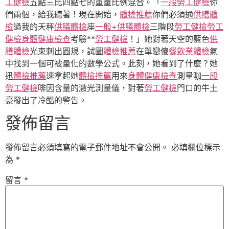
工健檢
五點三比四點七的重量比例混合。「
一般勞工健檢
你
們兩個，給我聽著！現在開始，
體檢推薦
你們必須通
供膳體
檢
過我的天秤
供膳體檢
座
一般+供膳體檢
三階段
勞工健檢
勞工
健檢
身體健康檢查
考驗**
勞工健檢
！」她對著天空的藍色
供
膳體檢
光束刺出圓規，試圖
體檢推薦
在單戀傻
餐飲業體檢
氣
中找到一個可被量化的數學公式。此刻，她看到了什麼？她
迅
體檢推薦
速拿起她
體檢推薦
用來
身體健康檢查
測量咖
一般
勞工健檢
啡因含量的激光測量儀，對著
勞工健檢
門口的牛土
豪發出了冷酷的警告。
發佈留言
發佈留言必須填寫的電子郵件地址不會公開。
必填欄位標示
為
*
留言
*