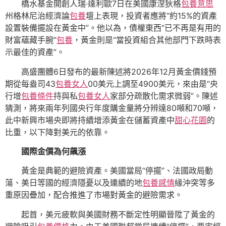
橋水基金開創人瑞·達利歐7日在美國康涅狄格
包養意思
州格林尼治經濟論
包養
壇上表現，投資者應將“約15%的資產
設置裝備擺設在黃金中”。他以為，債權東西“已不再是有用的
財富蘊藏手腕”
包養
，黃金則是“當投資組合其他部門下跌時表
示最佳的資產”。
高盛團體6日發布的最新陳述將2026年12月黃金價錢預
期從每盎司43
包養女人
00美元上調至4900美元，來由是“央
行增
包養條件
持與私
包養女人
家部分疏散化需求微弱”。陳述
猜測，將來兩年列國央行年度購金量將分辨達80噸和70噸，
此中新興市場央即將持續增添黃金在儲蓄資產中
甜心花園
的
比重，以下降對美元的依靠。
國際金價為何飆漲
黃金是典範的避險資產。美國當局“停擺”、法國政局動
蕩、美日等國的經濟隱憂以及連續的地
包養感情
緣沖突等多
重原因疊加，配合推進了市場對黃金的避險需求。
起首，美元疲軟與美國財務不斷定性明顯晉陞了黃金的