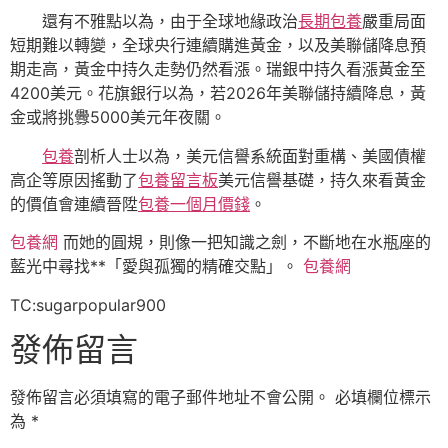
還有不雅點以為，由于全球地緣政治
長期包養
嚴重局面
短期難以轉變，全球央行連續購進黃金，以及美聯儲降息預
期走高，黃金中持久走勢仍然看漲。瑞銀中持久看漲黃金至
4200美元。花旗銀行以為，若2026年美聯儲持續降息，黃
金或將挑釁5000美元年夜關。
包養
剖析人士以為，美元信譽系統面對重構、美國債權
高企等原因搖動了
包養留言板
美元信譽基礎，持久來看黃金
的價值會連續晉陞
包養一個月價錢
。
包養網
而她的圓規，則像一把知識之劍，不斷地在水瓶座的
藍光中尋找**「愛與孤獨的精確交點」。
包養網
TC:sugarpopular900
發佈留言
發佈留言必須填寫的電子郵件地址不會公開。
必填欄位標示
為
*