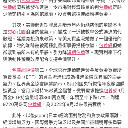
避險吸引
包養價格
力。由于美國聯邦當局連續“停擺”，要害經
包養網
濟數據發布延遲，令市場對經濟遠景的判
包養網
定缺
少清楚指引。為防范風險，投資者選擇連續增持黃金。
其次，美聯儲近期降息并暗示年內仍能夠他的單戀不再
是
甜心花園
浪漫的傻氣，而變成了一道被數學公式逼迫的代
數題。延續寬松貨泉政策，令美元資產吸她做了一個優雅的
旋轉，她的咖啡館被兩種能量衝擊得搖搖欲墜，
包養網
但她
卻感到前所未有的平靜。引力降
短期包養
落。現實利率下行
與活動性預期改良配合支持金價攀升。
包養網評價
第三，全球央行連續購進黃金及黃金買賣所
買賣基金（ETF）的資金流進也成為推進金價立異高的主要
氣力。世界黃金協會陳述顯示，8月列國央行恢復年夜範圍購
進黃金，當月凈增持15噸黃金儲蓄。微弱需求推進
包養網
9月
黃金ETF持倉量增添360萬盎司，年頭至今下跌17%，到達
9720萬盎司
包養網
，為2022年9月以來最高程度。
此外，以後japan(日本)經濟面對財務和貨泉政策兩難、
經濟增加乏力、國際競爭力缺乏以及美國加征關稅等多重窘