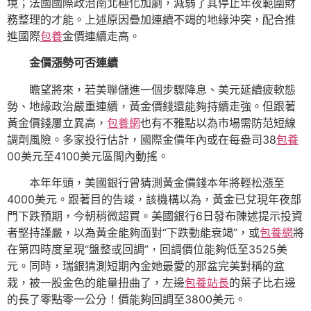
境；法國國際政治南北極化加劇，減弱了其停止年夜範圍財
務整理的才能。上述原因疊加連續不竭的地緣沖突，配合推
進國際
包養
金價連續走高。
金價漲勢可否連續
瞻望將來，若美聯儲進一個步驟降息、美元延續疲軟態
勢、地緣政治嚴重連續，黃金價錢還能夠持續走強。但跟著
黃金價錢屢立異高，
包養網
也有不雅點以為市場需防范短線
調劑風險。多家投行估計，國際金價年內或在每盎司38
包養
00美元至4100美元區間內動搖。
本年年頭，美國銀行曾猜測黃金價錢本年將輕松漲至
4000美元。跟著目的告竣，該機構以為，黃金已兌現年夜部
門下跌預期，今朝稍微超買。美國銀行6日發布陳述提示投資
者堅持謹嚴，以為黃金能夠面對“下跌動能衰竭”，或
包養網
將
在第四時度呈現“盤整或回調”，回調價位能夠低至3525美
元。同時，瑞銀猜測短期內金她最愛的那盆完美對稱的盆
栽，被一股金色的能量扭曲了，左邊
包養站長
的葉子比右邊
的長了零點零一公分！價能夠回調至3800美元。