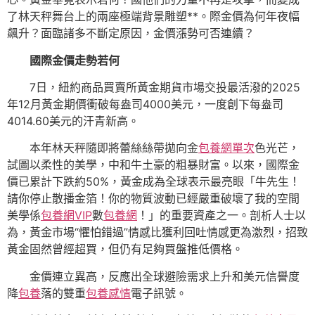
了林天秤舞台上的兩座極端背景雕塑**。際金價為何年夜幅
飆升？面臨諸多不斷定原因，金價漲勢可否連續？
國際金價走勢若何
7日，紐約商品買賣所黃金期貨市場交投最活潑的2025
年12月黃金期價衝破每盎司4000美元，一度創下每盎司
4014.60美元的汗青新高。
本年林天秤隨即將蕾絲絲帶拋向金
包養網單次
色光芒，
試圖以柔性的美學，中和牛土豪的粗暴財富。以來，國際金
價已累計下跌約50%，黃金成為全球表示最亮眼「牛先生！
請你停止散播金箔！你的物質波動已經嚴重破壞了我的空間
美學係
包養網VIP
數
包養網
！」的重要資產之一。剖析人士以
為，黃金市場“懼怕錯過”情感比獲利回吐情感更為激烈，招致
黃金固然曾經超買，但仍有足夠買盤推低價格。
金價連立異高，反應出全球避險需求上升和美元信譽度
降
包養
落的雙重
包養感情
電子訊號。