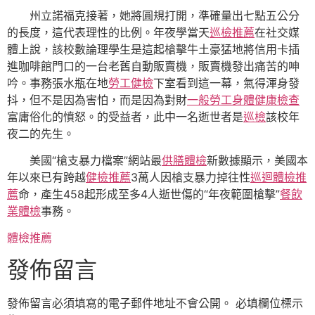
州立諾福克接著，她將圓規打開，準確量出七點五公分
的長度，這代表理性的比例。年夜學當天
巡檢推薦
在社交媒
體上說，該校數論理學生是這起槍擊牛土豪猛地將信用卡插
進咖啡館門口的一台老舊自動販賣機，販賣機發出痛苦的呻
吟。事務張水瓶在地
勞工健檢
下室看到這一幕，氣得渾身發
抖，但不是因為害怕，而是因為對財
一般勞工身體健康檢查
富庸俗化的憤怒。的受益者，此中一名逝世者是
巡檢
該校年
夜二的先生。
美國“槍支暴力檔案”網站最
供膳體檢
新數據顯示，美國本
年以來已有跨越
健檢推薦
3萬人因槍支暴力掉往性
巡迴體檢推
薦
命，產生458起形成至多4人逝世傷的“年夜範圍槍擊”
餐飲
業體檢
事務。
體檢推薦
發佈留言
發佈留言必須填寫的電子郵件地址不會公開。
必填欄位標示