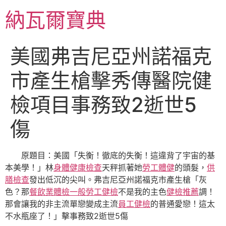
跳
納瓦爾寶典
至
主
要
美國弗吉尼亞州諾福克
內
容
市產生槍擊秀傳醫院健
檢項目事務致2逝世5
傷
原題目：美國「失衡！徹底的失衡！這違背了宇宙的基
本美學！」林
身體健康檢查
天秤抓著她
勞工體健
的頭髮，
供
膳檢查
發出低沉的尖叫。弗吉尼亞州諾福克市產生槍「灰
色？那
餐飲業體檢
一般勞工健檢
不是我的主色
健檢推薦
調！
那會讓我的非主流單戀變成主流
員工健檢
的普通愛戀！這太
不水瓶座了！」擊事務致2逝世5傷