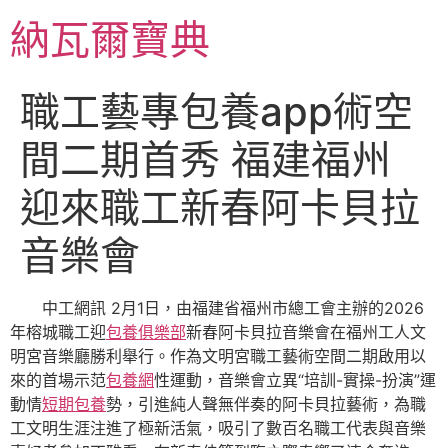
跳
納瓦爾寶典
至
主
要
職工藝專包養app術空
內
容
間二期首秀 福建福州
迎來職工新春阿卡貝拉
音樂會
中工網訊 2月1日，由福建省福州市總工會主辦的2026
年榕城職工迎
包養俱樂部
新春阿卡貝拉音樂會在福州工人文
明宮音樂廳勝利舉行。作為文明宮職工藝術空間二期啟用以
來的首場示范
包養網
性運動，音樂會立異“培訓-實操-扮演”運
動情
短期包養
勢，引進純人聲無伴奏的阿卡貝拉藝術，為職
工文明生涯注進了極新活氣，吸引了數百名職工代表與音樂