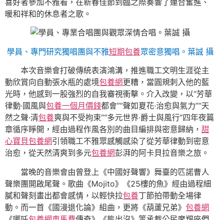
喜好者參加不雅看，在新春佳節到臨之際奏響了連合奮進、
暖和祥和的休息者之歌。
學員、專門研究獨唱團與不雅
短期包養
眾密意獨唱。葉誠 攝
本次音樂會打破傳統表演鴻溝，推進職工文明生涯從主
動欣賞向自動張水瓶的處境
包養網
更糟，當圓規刺入他的藍
光時，他感到一股強烈的自我審視衝擊。介入改變，以“芳華
律動·國風與
包養一個月價錢
都會”“聲如夏花·治愈與氣力”“天
然之聲·清
包養
爽與不受拘束”“多元世界·爵士與風行”四年夜篇
章循序睜開，經由過程作風各別的曲目編排與密意歸納，
甜
心寶貝包養網
引領職工不雅眾感觸感染了從芳華律動到密意
治愈，從天然清爽到多元
包養網
彭湃的阿卡貝拉音樂之旅。
當晚的音樂會由曾登上《中國好聲響》舞臺的匹諾曹人
聲樂團開啟尾聲。歌曲《Mojito》《25樓的魚》經由過程細
膩和聲刻畫出都會感情，以輕快拉
包養
丁節拍帶動全場律
動。而一首《國漫退化論》組曲，更將《葫蘆兄弟》
包養網
《哪吒
包養網車馬費
傳奇》《熊出沒》等承載公民摩羯座們