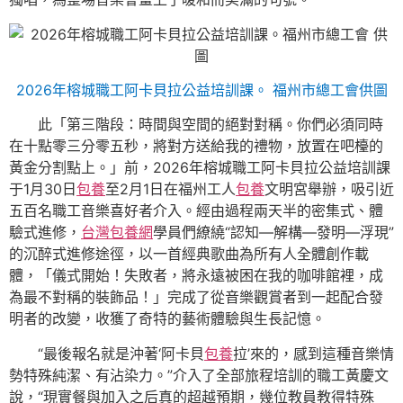
2026年榕城職工阿卡貝拉公益培訓課。 福州市總工會供圖
此「第三階段：時間與空間的絕對對稱。你們必須同時
在十點零三分零五秒，將對方送給我的禮物，放置在吧檯的
黃金分割點上。」前，2026年榕城職工阿卡貝拉公益培
訓課
于1月30日
包養
至2月1日在福州工人
包養
文明宮舉辦，吸引近
五百名職工音樂喜好者介入。經由過程兩天半的密集式、體
驗式進修，
台灣包養網
學員們繚繞“認知—解構—發明—浮現”
的沉醉式進修途徑，以一首經典歌曲為所有人全體創作載
體，「儀式開始！失敗者，將永遠被困在我的咖啡館裡，成
為最不對稱的裝飾品！」完成了從音樂觀賞者到一起配合發
明者的改變，收獲了奇特的藝術體驗與生長記憶。
“最後報名就是沖著‘阿卡貝
包養
拉’來的，感到這種音樂情
勢特殊純潔、有沾染力。”介入了全部旅程培訓的職工黃慶文
說，“現實餐與加入之后真的超越預期，幾位教員教得特殊