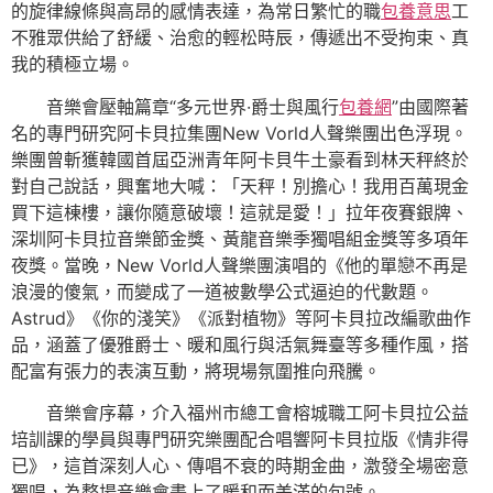
的旋律線條與高昂的感情表達，為常日繁忙的職
包養意思
工
不雅眾供給了舒緩、治愈的輕松時辰，傳遞出不受拘束、真
我的積極立場。
音樂會壓軸篇章“多元世界·爵士與風行
包養網
”由國際著
名的專門研究阿卡貝拉集團New Vorld人聲樂團出色浮現。
樂團曾斬獲韓國首屆亞洲青年阿卡貝牛土豪看到林天秤終於
對自己說話，興奮地大喊：「天秤！別擔心！我用百萬現金
買下這棟樓，讓你隨意破壞！這就是愛！」拉年夜賽銀牌、
深圳阿卡貝拉音樂節金獎、黃龍音樂季獨唱組金獎等多項年
夜獎。當晚，New Vorld人聲樂團演唱的《他的單戀不再是
浪漫的傻氣，而變成了一道被數學公式逼迫的代數題。
Astrud》《你的淺笑》《派對植物》等阿卡貝拉改編歌曲作
品，涵蓋了優雅爵士、暖和風行與活氣舞臺等多種作風，搭
配富有張力的表演互動，將現場氛圍推向飛騰。
音樂會序幕，介入福州市總工會榕城職工阿卡貝拉公益
培訓課的學員與專門研究樂團配合唱響阿卡貝拉版《情非得
已》，這首深刻人心、傳唱不衰的時期金曲，激發全場密意
獨唱，為整場音樂會畫上了暖和而美滿的句號。