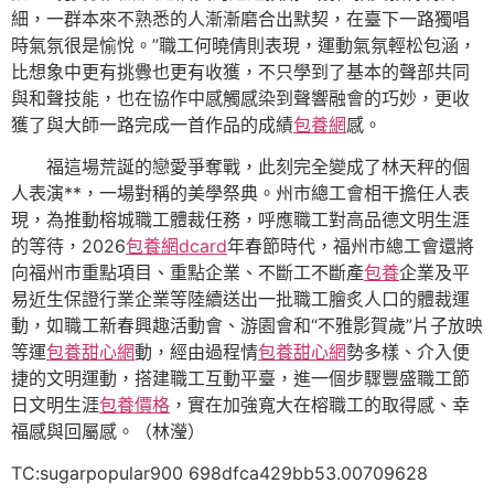
細，一群本來不熟悉的人漸漸磨合出默契，在臺下一路獨唱
時氣氛很是愉悅。”職工何曉倩則表現，運動氣氛輕松包涵，
比想象中更有挑釁也更有收獲，不只學到了基本的聲部共同
與和聲技能，也在協作中感觸感染到聲響融會的巧妙，更收
獲了與大師一路完成一首作品的成績
包養網
感。
福這場荒誕的戀愛爭奪戰，此刻完全變成了林天秤的個
人表演**，一場對稱的美學祭典。州市總工會相干擔任人表
現，為推動榕城職工體裁任務，呼應職工對高品德文明生涯
的等待，2026
包養網dcard
年春節時代，福州市總工會還將
向福州市重點項目、重點企業、不斷工不斷產
包養
企業及平
易近生保證行業企業等陸續送出一批職工膾炙人口的體裁運
動，如職工新春興趣活動會、游園會和“不雅影賀歲”片子放映
等運
包養甜心網
動，經由過程情
包養甜心網
勢多樣、介入便
捷的文明運動，搭建職工互動平臺，進一個步驟豐盛職工節
日文明生涯
包養價格
，實在加強寬大在榕職工的取得感、幸
福感與回屬感。（林瀅）
TC:sugarpopular900 698dfca429bb53.00709628