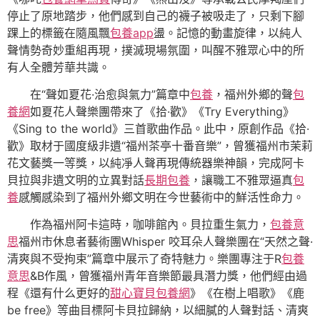
停止了原地踏步，他們感到自己的襪子被吸走了，只剩下腳
踝上的標籤在隨風飄
包養app
盪。記憶的動畫旋律，以純人
聲情勢奇妙重組再現，撲滅現場氛圍，叫醒不雅眾心中的所
有人全體芳華共識。
在“聲如夏花·治愈與氣力”篇章中
包養
，福州外鄉的聲
包
養網
如夏花人聲樂團帶來了《拾·歡》《Try Everything》
《Sing to the world》三首歌曲作品。此中，原創作品《拾·
歡》取材于國度級非遺“福州茶亭十番音樂”，曾獲福州市茉莉
花文藝獎一等獎，以純凈人聲再現傳統器樂神韻，完成阿卡
貝拉與非遺文明的立異對話
長期包養
，讓職工不雅眾逼真
包
養
感觸感染到了福州外鄉文明在今世藝術中的鮮活性命力。
作為福州阿卡這時，咖啡館內。貝拉重生氣力，
包養意
思
福州市休息者藝術團Whisper 咬耳朵人聲樂團在“天然之聲·
清爽與不受拘束”篇章中展示了奇特魅力。樂團專注于R
包養
意思
&B作風，曾獲福州青年音樂節最具潛力獎，他們經由過
程《還有什么更好的
甜心寶貝包養網
》《在樹上唱歌》《鹿
be free》等曲目標阿卡貝拉歸納，以細膩的人聲對話、清爽