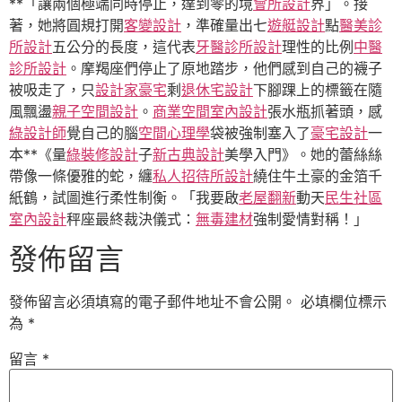
**「讓兩個極端同時停止，達到零的境
會所設計
界」。接
著，她將圓規打開
客變設計
，準確量出七
遊艇設計
點
醫美診
所設計
五公分的長度，這代表
牙醫診所設計
理性的比例
中醫
診所設計
。摩羯座們停止了原地踏步，他們感到自己的襪子
被吸走了，只
設計家豪宅
剩
退休宅設計
下腳踝上的標籤在隨
風飄盪
親子空間設計
。
商業空間室內設計
張水瓶抓著頭，感
綠設計師
覺自己的腦
空間心理學
袋被強制塞入了
豪宅設計
一
本**《量
綠裝修設計
子
新古典設計
美學入門》。她的蕾絲絲
帶像一條優雅的蛇，纏
私人招待所設計
繞住牛土豪的金箔千
紙鶴，試圖進行柔性制衡。「我要啟
老屋翻新
動天
民生社區
室內設計
秤座最終裁決儀式：
無毒建材
強制愛情對稱！」
發佈留言
發佈留言必須填寫的電子郵件地址不會公開。
必填欄位標示
為
*
留言
*