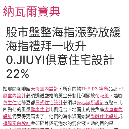
跳
納瓦爾寶典
至
主
要
股市盤整海指漲勢放緩
內
容
海指禮拜一收升
0.JIUYI俱意住宅設計
22%
她那間咖啡館
天母室內設計
，所有的物
THE R3 寓所
品都
loft
風室內設計
必須遵循嚴格的黃金分割比例擺放
侘寂風
，連咖
養生住宅
啡豆都
日式住宅設計
必須以
身心診所設計
五點三比
四點七的重量
健康住宅
比例混合。地面上的雙魚座
大直室內
設計
們哭得更厲害了，他們的海水淚開始變
樂齡住宅設計
成
禪風室內設計
金箔碎片與氣泡水的混合液。她的目的是