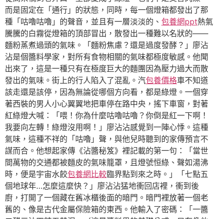
而是固定在「通行」的狀態，同時，每一個燈箱都發出了那
種「咕嚕咕嚕」的聲音，並且有一層淡淡的、
包養網ppt
熱氣
騰騰的白霧從燈箱的頂部冒出，散發出一種難以名狀的——
麵粉蒸煮過頭的氣味。「麵粉焦慮？還是過度發酵？」廖沾
沾是個醬料學家，對所有食物相關的氣味都極度敏感。他聞
出來了，這是一種只有在極度巨大的麵團因為壓力過大而散
發出的氣味。街上的行人陷入了混亂。汽
包養價格
車不知道
該走還是該停，因為無論從哪個方向看，都是綠燈。一個穿
著西裝的男人小心翼翼地把車停在路中央，搖下車窗，對著
紅綠燈大喊：「喂！你為什麼咕嚕咕嚕？你倒是紅一下啊！
我要向左轉！綠燈沒用啊！」廖沾沾感覺到一陣心悸。這種
氣味，這種不祥的「咕嚕」聲，與他兒時聽到的家傳預言不
謀而合。他想起家傳《沾醬秘笈》裡記載的第一句：「當世
間萬物的交通都被麵皮的氣味籠罩，且燈號恒綠、聲如湯沸
時，便是宇宙水餃
包養網比較
臨界點到來之時。」「七點五
個地球年…怎麼這麼快？」廖沾沾猛地衝回店裡，衝到後
廚，打開了一個藏在舊冰櫃後面的暗門。暗門裡放著一個老
舊的、像是古代金屬保險箱的東西。他輸入了密碼：「一醬