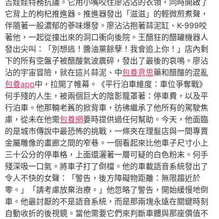
吉娃娃特務抗議。它用小嘴咬住廖沾沾的衣領，同時開啟了
它背上的枸杞推進器。推進器發出「滋滋」的輕微煎煮聲，
伴隨著一股濃郁的蔘味爆發。廖沾沾抱著蒜泥缸、K-999咬
著他，一起從撞出來的洞口衝向後院。王醋狂的醋罐機器人
發出尖叫：「別想逃！醬油黨餘孽！我會追上你！」店內剩
下的所有空盤子被醋酸氣波震碎，發出了最後的哀鳴。廖沾
沾的宇宙冒險，就在這片蒜泥、中
包養意思
藥和醋酸的混亂
包養app
中，拉開了帷幕。《平行泊車維度：車位爭奪戰》
何手殘的人生，被兩個巨大的陰影籠罩著：停車費，以及平
行泊車。他那輛老舊的掀背車，彷彿繼承了他所有的駕駛焦
慮，從未在他需
包養網
要時提供過任何幫助。今天，他面臨
的是城市傳說中最恐怖的挑戰，一條夾在理髮店與一間專賣
金屬雕像的畫廊之間的窄巷。一個看起來比他車子尺寸小上
三十公分的停車格，上面還灑著一層可疑的白色粉末。何手
殘深吸一口氣。將車子打了倒檔。他的車載語音系統發出了
令人不快的女聲：「警告，後方障礙物距離：無限趨近於
零。」「請考慮放棄治療。」他忽略了警告，開始緩慢地倒
車。他最討厭的不是語音系統，而是那兩塊永遠在關鍵時刻
自動收折的後視鏡。當他需要它們來判斷車體與那座價值不