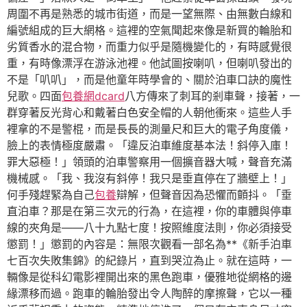
周圍不再是熟悉的城市街道，而是一望無際、由無數白線和
編號組成的巨大網格。這裡的空氣聞起來像是新買的輪胎和
劣質香水的混合物，而重力似乎是隨機變化的，有時感覺很
重，有時像漂浮在游泳池裡。他試圖按喇叭，但喇叭發出的
不是「叭叭」，而是他童年時學會的、關於泊車口訣的魔性
兒歌。四面
包養網dcard
八方傳來了刺耳的剎車聲，接著，一
群穿著反光背心和戴著白色安全帽的人朝他衝來。這些人手
裡拿的不是警棍，而是長長的測量尺和巨大的電子角度儀，
臉上的表情極度嚴肅。「違反泊車維度基本法！斜停入庫！
罪大惡極！」領頭的泊車警察用一個擴音器大喊，聲音充滿
機械感。「我、我沒有斜停！我只是垂直停在了牆壁上！」
何手殘趕緊為自己
包養
辯解，但聲音因為恐懼而顫抖。「垂
直泊車？那是在第三次元的行為，在這裡，你的車體與停車
線的夾角是——八十九點七度！按照維度法則，你必須接受
懲罰！」懲罰的內容是：無限次觀看一部名為**《新手泊車
七百次失敗集錦》的紀錄片，直到哭泣為止。就在這時，一
輛像是從科幻電影裡開出來的黑色跑車，優雅地從網格的邊
緣漂移而過。跑車的輪胎發出令人陶醉的摩擦聲，它以一種