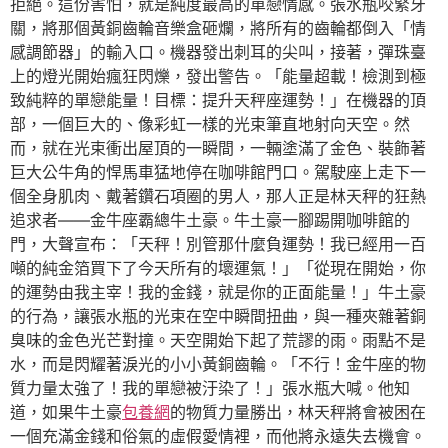
拒絕。這份害怕，就是純度最高的單戀情感。張水瓶咬緊牙
關，將那個黃銅齒輪音樂盒砸爛，將所有的齒輪都倒入「情
感調節器」的輸入口。機器發出刺耳的尖叫，接著，彈珠臺
上的燈光開始瘋狂閃爍，發出警告。「能量超載！檢測到極
致純粹的單戀能量！目標：提升天秤座運勢！」在機器的頂
部，一個巨大的、像彩虹一樣的光束筆直地射向天空。然
而，就在光束衝出屋頂的一瞬間，一輛塗滿了金色、裝飾著
巨大公牛角的悍馬車猛地停在咖啡館門口。駕駛座上走下一
個全身肌肉、戴著鑽石項圈的男人，那人正是林天秤的狂熱
追求者——金牛座霸總牛土豪。牛土豪一腳踢開咖啡館的
門，大聲宣布：「天秤！別管那什麼負運勢！我已經用一百
噸的純金箔買下了今天所有的壞運氣！」「從現在開始，你
的運勢由我主宰！我的金錢，就是你的正面能量！」牛土豪
的行為，讓張水瓶的光束在空中瞬間扭曲，與一種夾雜著銅
臭味的金色光芒對撞。天空開始下起了荒謬的雨。雨點不是
水，而是閃耀著淚光的小小黃銅齒輪。「不行！金牛座的物
質力量太強了！我的單戀被汙染了！」張水瓶大喊。他知
道，如果牛土豪
包養網
的物質力量勝出，林天秤將會被困在
一個充滿金錢和俗氣的虛假愛情裡，而他將永遠失去機會。