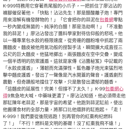
K-999特務用它穿著燕尾服的小爪子，一把抓住了廖沾沾的
褲腳催促著他。「快點！沾沾先生！那是醋酸離子炮！專門
用來溶解有機發酵物的！」「它會把你的蒜泥在
包養網
零點
一秒內變成無菌的、純淨的白醋！那是浩劫啊！」「不准動
我的蒜泥！」廖沾沾發出了醬料學家對待信仰般的怒吼。他
以一種專業包水餃的極限速度，從旁邊的麵粉堆中抓起了兩
團麵皮。麵皮被他用氣功般的捏製手法，瞬間擴大成直徑三
公尺的巨大麵皮。他猛地擲出，兩張麵皮在空中交疊，變成
一個半透明的防禦護盾。這就是家傳《沾醬秘笈》中記載的
「水餃皮護盾」，薄韌而充滿彈性。藍色離子炮光束猛烈地
擊中麵皮護盾，發出了一聲像是汽水開蓋的聲音。護盾劇烈
震動，但奇蹟般地擋住了攻擊，只是散發出濃郁的麵香。
「這麵皮的延展性！完美！但撐不了太久！」K-99
包養網心
得
9焦急地大喊，中藥味更濃了。廖沾沾知道，他必須帶走他
那缸陳年老蒜泥，那是宇宙的希望。他跑到蒜泥缸前，使出
他搬運食材的全部力量，將那口比他還胖的缸抱起。「走！
K-999！我們要從後院逃跑！別再管你的紅棗枸杞燃料
了！」「不行！燃料是文明的基礎！沒了紅棗我飛不遠！」