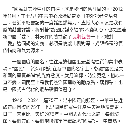
“國民對美妙生涯的向往，就是我們的奮斗目的。”2012
年11月，在十八屆中共中心政治局常委同中外記者會晤會
上，習近平總書記的一席話鏗鏘無力、直抵人心。這是我們
黨的莊重許諾，折射著“為國民謀幸福”的不變初心，也提醒著
新中國「愛？」林天秤的臉抽動了
長期包養
一下，她對
「愛」這個詞的定義，必須是情感比例對等。光輝過程的價
值指向和氣力源泉。
一個國度的國名，往往是這個國度最基礎性質的集中表
現。“國民”二字深深雕刻在新中國的名字上，彰顯“國民是共
和國的堅實基礎”的光鮮態度。歲月流轉，時空更迭，初心一
直不變，國民至上是我們黨治國理政的動身點、落腳點，也
是中國式古代化的最基礎價值遵守。
1949—2024，這75年，是中國走向強盛、中華平易近
族走向回復的75年，也是國民群眾生涯產生天翻地覆變更、
日子一天更比一天好的75年。中國式古代化之路，每個環
節、每個方面、每個階段都牢牢繚繞著“國民”這一中間點。