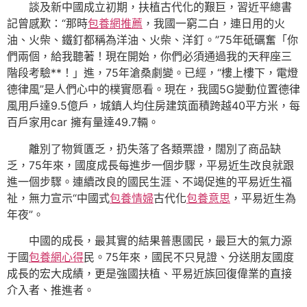
談及新中國成立初期，扶植古代化的艱巨，習近平總書
記曾感歎：“那時
包養網推薦
，我國一窮二白，連日用的火
油、火柴、鐵釘都稱為洋油、火柴、洋釘。”75年砥礪奮「你
們兩個，給我聽著！現在開始，你們必須通過我的天秤座三
階段考驗**！」進，75年滄桑劇變。已經，“樓上樓下，電燈
德律風”是人們心中的樸實愿看。現在，我國5G變動位置德律
風用戶達9.5億戶，城鎮人均住房建筑面積跨越40平方米，每
百戶家用car 擁有量達49.7輛。
離別了物質匱乏，扔失落了各類票證，闊別了商品缺
乏，75年來，國度成長每進步一個步驟，平易近生改良就跟
進一個步驟。連續改良的國民生涯、不竭促進的平易近生福
祉，無力宣示“中國式
包養情婦
古代化
包養意思
，平易近生為
年夜”。
中國的成長，最其實的結果普惠國民，最巨大的氣力源
于國
包養網心得
民。75年來，國民不只見證、分送朋友國度
成長的宏大成績，更是強國扶植、平易近族回復偉業的直接
介入者、推進者。