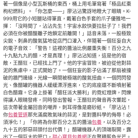
著一個像是小型瓦斯桶的東西，桶上用毛筆寫著「極品紅棗
枸杞燃料」。「你怎麼——」廖沾沾驚訝地瞪大了眼睛。K-
999用它的小短腿站得筆直，戴著白色手套的爪子優雅地一
揮：「沒時間了，沾沾先生！宇宙水餃快要拉肚子了！我們
必須在你被醋酸離子炮鎖定前離開！」話音未落，一股極致
尖銳、刺鼻的酸氣猛地從店門口灌入，伴隨著一個狂妄自大
的電子音效：「警告！這裡的醬油比例嚴重失衡！百分之九
十九點九九的醋，才是真理！」廖沾沾知道，這是他的宿
敵，王醋狂，已經找上門了。他的宇宙冒險，被迫從他對蒜
泥的焦慮中，正式開始了。一個狂妄的影子佔滿了那扇被撞
破的牆門邊緣，光線一瞬間被極端的酸氣扭曲。一個閃閃發
光、像醋罐的機器人緩緩漂浮進來，它的底座還不斷噴射著
白色醋霧。它身上掛著「醋狂派大勝利」的霓虹燈牌，閃爍
得讓人眼睛發疼，同時發出警報。王醋狂的聲音再次響起，
這次帶著金屬回音的嘲弄，刺耳得像是磨砂紙。「廖沾沾！
你
包養管道
那充滿腐敗氣味的蒜泥，是對醬料學的侮辱！必
須淨化！」「你將為你那百分之五的醬油
包養
，以及百分之
九十五的邪惡蒜頭付出代價！」醋罐機器人的頂端裂開，露
出了一個巨大的管口，
甜心寶貝包養網
正在聚積藍色光芒。