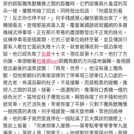
菲的銅製獨角獸雕像之間的距離時，它們卻像兩片羞澀的耳
朵一樣，優雅地縮了回去。同時發出低語：「你還是別看
了，反正你也停不好。」何手殘感覺心臟快要跳出來了。他
轉頭看去，發現那座高聳入雲、覆蓋著鏽跡斑斑鐵網的多層
機械式停車塔，正在那片窄巷的盡頭散發出不正常的綠光。
這棟停車塔是個異類，它的三號車位始終空著，並且傳說只
要有人敢在它面前失敗十八次，就會被傳送到一個泊車地
獄。他已經失敗了
包養
十七次。現在是第十八次。他打了方
向盤，車頭朝著
包養網ppt
銅獨角獸的方向猛地偏轉。後視鏡
發出最後的溫柔提醒：「再見，世界。」他沒有撞上獨角
獸，但他那顫抖的車尾卻擦到了停車塔三號車位入口處的一
根古老、佈滿苔蘚的柱子。不是撞擊，而是輕柔的碰觸，像
戀人之間的耳語。接著，一道濃郁的、像薄荷口香糖一樣的
綠色光芒。猛地從柱子爆發出來，瞬間吞噬了何手殘和他的
掀背車。光芒消失後，窄巷恢復了平靜，只剩下獨角獸雕像
一臉困惑的表情。何手殘感覺一陣天旋地轉，等他回過神
來，他的車子竟然垂直停在一個貼滿了巨大獎狀的牆壁上。
獎狀上寫著：「完美倒車入庫獎——第零點零零零零零九度
偏差。」落款人是「倒車王」。他趕緊從車窗探出頭，發現