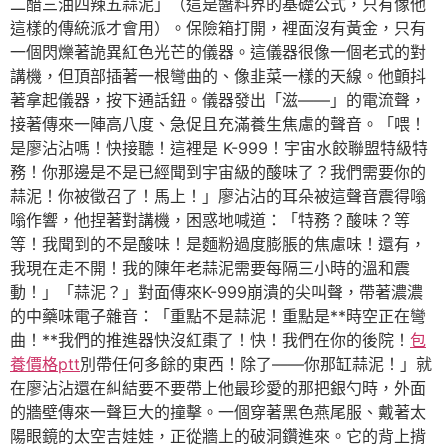
二醋三油四辣五蒜泥」（這是醬料界的基礎公式，只有像他
這樣的傳統派才會用）。保險箱打開，裡面沒有黃金，只有
一個閃爍著詭異紅色光芒的儀器。這儀器很像一個老式的對
講機，但頂部插著一根彎曲的、像韭菜一樣的天線。他顫抖
著拿起儀器，按下通話鈕。儀器發出「滋——」的電流聲，
接著傳來一陣高八度、急促且充滿養生焦慮的聲音。「喂！
是廖沾沾嗎！快接聽！這裡是 K-999！宇宙水餃聯盟特級特
務！你那邊是不是已經聞到宇宙級的酸味了？我們需要你的
蒜泥！你被徵召了！馬上！」廖沾沾的耳朵被這聲音震得嗡
嗡作響，他捏著對講機，困惑地喊道：「特務？酸味？等
等！我聞到的不是酸味！是麵粉過度膨脹的焦慮味！還有，
我現在走不開！我的陳年老蒜泥需要每隔三小時的溫和震
動！」「蒜泥？」對面傳來K-999崩潰的尖叫聲，帶著濃濃
的中藥味電子雜音：「重點不是蒜泥！重點是**時空正在彎
曲！**我們的推進器快沒紅棗了！快！我們在你的後院！
包
養價格ptt
別帶任何多餘的東西！除了——你那缸蒜泥！」就
在廖沾沾還在糾結要不要帶上他最珍愛的那把銀勺時，外面
的牆壁傳來一聲巨大的撞擊。一個穿著黑色燕尾服、戴著太
陽眼鏡的太空吉娃娃，正從牆上的破洞鑽進來。它的背上揹