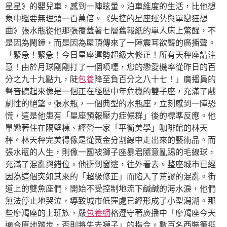
星星》的嬰兒車，感到一陣眩暈。泊車維度的生活，比他想
象中還要無理頭一百萬倍。《失控的星座運勢與單戀狂想
曲》張水瓶從他那張覆蓋著七層舊報紙的單人床上驚醒，不
是因為鬧鐘，而是因為屋頂傳來了一陣震耳欲聾的廣播聲。
「緊急！緊急！今日星座運勢超級大修正！所有天秤座請注
意！由於月球剛剛打了一個噴嚏，您的戀愛機率從昨日的百
分之九十九點九，陡
包養
降至負百分之八十七！」廣播員的
聲音聽起來像是一個正在經歷中年危機的雙子座，充滿了戲
劇性的絕望。張水瓶，一個典型的水瓶座，立刻感到一陣恐
慌，這是他患有「星座預報壓力症候群」後的標準反應。他
單戀著住在隔壁棟、經營一家「平衡美學」咖啡館的林天
秤。林天秤完美得像是從黃金分割線中走出來的藝術品。而
張水瓶的人生，則像一團被獅子座暴君隨意亂踢的毛線球，
充滿了混亂與錯位。他衝到窗邊，往外看去。整座城市已經
因為這個突如其來的「超級修正」而陷入了荒謬的混亂。街
道上的雙魚座們，開始不受控制地流下鹹鹹的海水淚，他們
無法停止地哭泣，導致城市低窪處已經形成了小型潟湖。那
些摩羯座的上班族，嚴
包養網
格遵守著廣播中「摩羯座今天
適合原地踏步，否則將失去襪子」的指令。數百名西裝筆挺