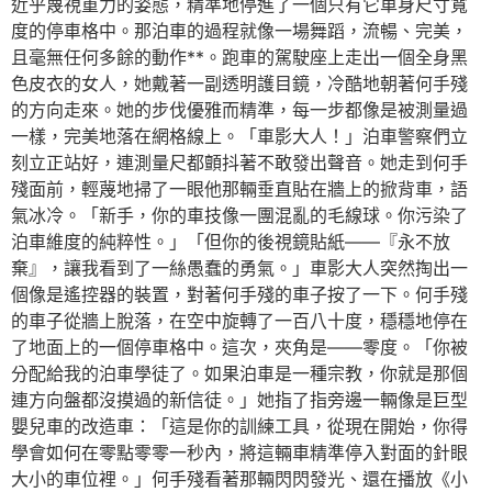
近乎蔑視重力的姿態，精準地停進了一個只有它車身尺寸寬
度的停車格中。那泊車的過程就像一場舞蹈，流暢、完美，
且毫無任何多餘的動作**。跑車的駕駛座上走出一個全身黑
色皮衣的女人，她戴著一副透明護目鏡，冷酷地朝著何手殘
的方向走來。她的步伐優雅而精準，每一步都像是被測量過
一樣，完美地落在網格線上。「車影大人！」泊車警察們立
刻立正站好，連測量尺都顫抖著不敢發出聲音。她走到何手
殘面前，輕蔑地掃了一眼他那輛垂直貼在牆上的掀背車，語
氣冰冷。「新手，你的車技像一團混亂的毛線球。你污染了
泊車維度的純粹性。」「但你的後視鏡貼紙——『永不放
棄』，讓我看到了一絲愚蠢的勇氣。」車影大人突然掏出一
個像是遙控器的裝置，對著何手殘的車子按了一下。何手殘
的車子從牆上脫落，在空中旋轉了一百八十度，穩穩地停在
了地面上的一個停車格中。這次，夾角是——零度。「你被
分配給我的泊車學徒了。如果泊車是一種宗教，你就是那個
連方向盤都沒摸過的新信徒。」她指了指旁邊一輛像是巨型
嬰兒車的改造車：「這是你的訓練工具，從現在開始，你得
學會如何在零點零零一秒內，將這輛車精準停入對面的針眼
大小的車位裡。」何手殘看著那輛閃閃發光、還在播放《小