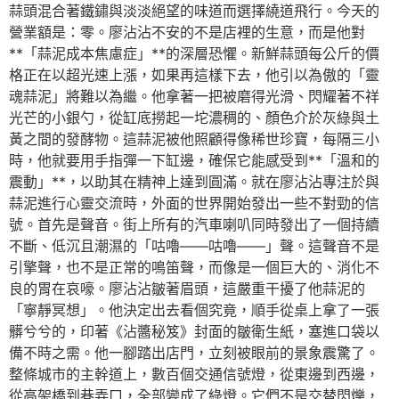
蒜頭混合著鐵鏽與淡淡絕望的味道而選擇繞道飛行。今天的
營業額是：零。廖沾沾不安的不是店裡的生意，而是他對
**「蒜泥成本焦慮症」**的深層恐懼。新鮮蒜頭每公斤的價
格正在以超光速上漲，如果再這樣下去，他引以為傲的「靈
魂蒜泥」將難以為繼。他拿著一把被磨得光滑、閃耀著不祥
光芒的小銀勺，從缸底撈起一坨濃稠的、顏色介於灰綠與土
黃之間的發酵物。這蒜泥被他照顧得像稀世珍寶，每隔三小
時，他就要用手指彈一下缸邊，確保它能感受到**「溫和的
震動」**，以助其在精神上達到圓滿。就在廖沾沾專注於與
蒜泥進行心靈交流時，外面的世界開始發出一些不對勁的信
號。首先是聲音。街上所有的汽車喇叭同時發出了一個持續
不斷、低沉且潮濕的「咕嚕——咕嚕——」聲。這聲音不是
引擎聲，也不是正常的鳴笛聲，而像是一個巨大的、消化不
良的胃在哀嚎。廖沾沾皺著眉頭，這嚴重干擾了他蒜泥的
「寧靜冥想」。他決定出去看個究竟，順手從桌上拿了一張
髒兮兮的，印著《沾醬秘笈》封面的皺衛生紙，塞進口袋以
備不時之需。他一腳踏出店門，立刻被眼前的景象震驚了。
整條城市的主幹道上，數百個交通信號燈，從東邊到西邊，
從高架橋到巷弄口，全部變成了綠燈。它們不是交替閃爍，