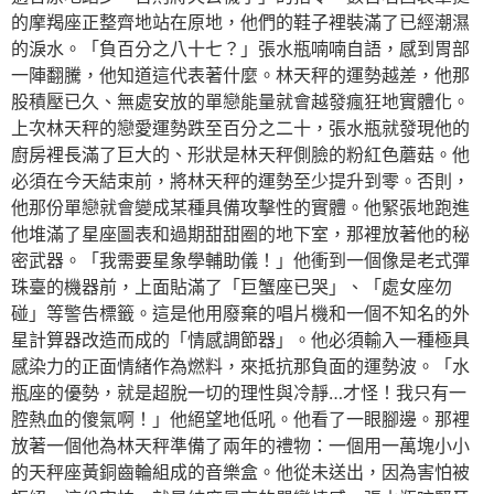
的摩羯座正整齊地站在原地，他們的鞋子裡裝滿了已經潮濕
的淚水。「負百分之八十七？」張水瓶喃喃自語，感到胃部
一陣翻騰，他知道這代表著什麼。林天秤的運勢越差，他那
股積壓已久、無處安放的單戀能量就會越發瘋狂地實體化。
上次林天秤的戀愛運勢跌至百分之二十，張水瓶就發現他的
廚房裡長滿了巨大的、形狀是林天秤側臉的粉紅色蘑菇。他
必須在今天結束前，將林天秤的運勢至少提升到零。否則，
他那份單戀就會變成某種具備攻擊性的實體。他緊張地跑進
他堆滿了星座圖表和過期甜甜圈的地下室，那裡放著他的秘
密武器。「我需要星象學輔助儀！」他衝到一個像是老式彈
珠臺的機器前，上面貼滿了「巨蟹座已哭」、「處女座勿
碰」等警告標籤。這是他用廢棄的唱片機和一個不知名的外
星計算器改造而成的「情感調節器」。他必須輸入一種極具
感染力的正面情緒作為燃料，來抵抗那負面的運勢波。「水
瓶座的優勢，就是超脫一切的理性與冷靜…才怪！我只有一
腔熱血的傻氣啊！」他絕望地低吼。他看了一眼腳邊。那裡
放著一個他為林天秤準備了兩年的禮物：一個用一萬塊小小
的天秤座黃銅齒輪組成的音樂盒。他從未送出，因為害怕被