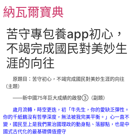
跳
納瓦爾寶典
至
主
要
苦守專包養app初心，
內
容
不竭完成國民對美妙生
涯的向往
原題目：苦守初心，不竭完成國民對美妙生涯的向往
（主題）
——新中國75年巨大成績的啟發③（副題）
歲月流轉，時空更迭，初「牛先生，你的愛缺乏彈性。
你的千紙鶴沒有哲學深度，無法被我完美平衡。」心一直不
變，國民至上是我們黨治國理政的動身點、落腳點，也是中
國式古代化的最基礎價值遵守