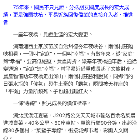
75年來，國民不只見證、分送朋友國度成長的宏大成
績，更是強國扶植、平易近族回復偉業的直接介入者、推進
者
一座年夜橋，見證生涯的宏大變更。
湖南湘西土家族苗族自治州德夯年夜峽谷，兩個村莊隔
峽相看，一個叫“家庭”，一個叫“幸福”。有數年來，從“家庭”
到“幸福”，要高低絕壁，費盡周折。矮寨年夜橋通車后，通途
變通途，“家庭”連“幸福”，村平易近借重成長起了文旅財產，
農產物借助年夜橋走出深山，兩個村莊勝利脫貧，同鄉們的
日張水瓶的「傻氣」與牛土豪的「霸氣」瞬間被天秤座的
「平衡」力量所鎖死。子也超出越紅火。
一條“專線”，照見成長的價值標準。
湖北武漢江夏區，J202路公交天天城市輸送百余名菜農
進城賣菜。40多公里、60座車站、單邊行駛90分鐘，串起沿
線30多個村，“菜籃子專線”，銜接城鄉市場，彰顯人文關
心。