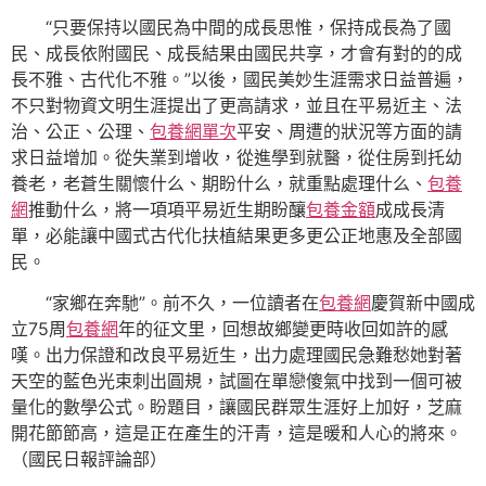
“只要保持以國民為中間的成長思惟，保持成長為了國
民、成長依附國民、成長結果由國民共享，才會有對的的成
長不雅、古代化不雅。”以後，國民美妙生涯需求日益普遍，
不只對物資文明生涯提出了更高請求，並且在平易近主、法
治、公正、公理、
包養網單次
平安、周遭的狀況等方面的請
求日益增加。從失業到增收，從進學到就醫，從住房到托幼
養老，老蒼生關懷什么、期盼什么，就重點處理什么、
包養
網
推動什么，將一項項平易近生期盼釀
包養金額
成成長清
單，必能讓中國式古代化扶植結果更多更公正地惠及全部國
民。
“家鄉在奔馳”。前不久，一位讀者在
包養網
慶賀新中國成
立75周
包養網
年的征文里，回想故鄉變更時收回如許的感
嘆。出力保證和改良平易近生，出力處理國民急難愁她對著
天空的藍色光束刺出圓規，試圖在單戀傻氣中找到一個可被
量化的數學公式。盼題目，讓國民群眾生涯好上加好，芝麻
開花節節高，這是正在產生的汗青，這是暖和人心的將來。
（國民日報評論部）