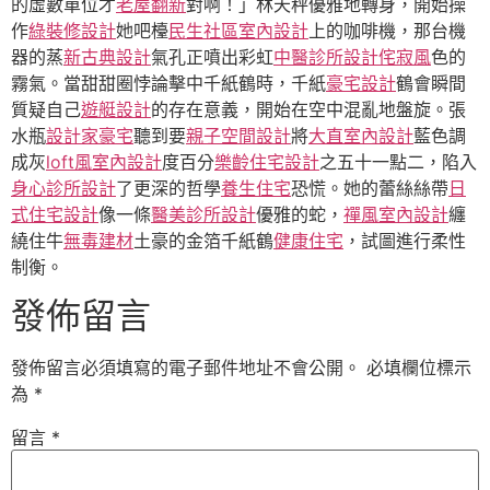
的虛數單位才
老屋翻新
對啊！」林天秤優雅地轉身，開始操
作
綠裝修設計
她吧檯
民生社區室內設計
上的咖啡機，那台機
器的蒸
新古典設計
氣孔正噴出彩虹
中醫診所設計
侘寂風
色的
霧氣。當甜甜圈悖論擊中千紙鶴時，千紙
豪宅設計
鶴會瞬間
質疑自己
遊艇設計
的存在意義，開始在空中混亂地盤旋。張
水瓶
設計家豪宅
聽到要
親子空間設計
將
大直室內設計
藍色調
成灰
loft風室內設計
度百分
樂齡住宅設計
之五十一點二，陷入
身心診所設計
了更深的哲學
養生住宅
恐慌。她的蕾絲絲帶
日
式住宅設計
像一條
醫美診所設計
優雅的蛇，
禪風室內設計
纏
繞住牛
無毒建材
土豪的金箔千紙鶴
健康住宅
，試圖進行柔性
制衡。
發佈留言
發佈留言必須填寫的電子郵件地址不會公開。
必填欄位標示
為
*
留言
*