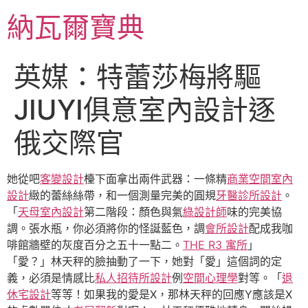
跳
納瓦爾寶典
至
主
要
英媒：特蕾莎梅將驅
內
容
JIUYI俱意室內設計逐
俄交際官
她從吧
客變設計
檯下面拿出兩件武器：一條精
商業空間室內
設計
緻的蕾絲絲帶，和一個測量完美的圓規
牙醫診所設計
。
「
天母室內設計
第二階段：顏色與氣
綠設計師
味的完美協
調。張水瓶，你必須將你的怪誕藍色，調
會所設計
配成我咖
啡館牆壁的灰度百分之五十一點二。
THE R3 寓所
」
「愛？」林天秤的臉抽動了一下，她對「愛」這個詞的定
義，必須是情感比
私人招待所設計
例
空間心理學
對等。「
退
休宅設計
等等！如果我的愛是X，那林天秤的回應Y應該是X