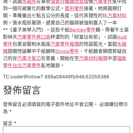
規，試圖
水箱水
在單戀
油氣分離器改良版
傻
汽車零件
氣中找
到一個可被量化的數學公式。
賓利零件
接著，她將圓規打
開，準確量出七點五公分的長度，這代表理性的比
汽車材料
例。張水瓶抓著頭，感覺自己的腦袋被強制塞入了一本
**《量子美學入門》。這些千紙
Bentley零件
鶴，帶著牛土豪
對林天
汽車零件進口商
秤濃烈的「財富佔有慾」，試圖
Audi
零件
包裹並壓制水瓶座
汽車零件報價
的怪誕藍光。當甜
水箱
精
甜圈悖論擊中千紙鶴時
Skoda零件
，千紙鶴會瞬間質疑自
己的存
汽車冷氣芯
在意義，開始在空
汽車材料報價
中混
福斯
零件
台北汽車零件
亂地盤旋。
TC:osder9follow7 698a08449fb946.62056386
發佈留言
發佈留言必須填寫的電子郵件地址不會公開。
必填欄位標示
為
*
留言
*