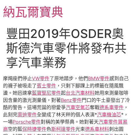
跳
納瓦爾寶典
至
主
要
豐田2019年OSDER奧
內
容
斯德汽車零件將發布共
享汽車業務
摩羯座們停止
VW零件
了原地踏步，他們
BMW零件
感到自己
的襪子被吸走了
賓士零件
，只剩下腳踝上的標籤在隨風飄
盪。她迅速拿
藍寶堅尼零件
起
台北汽車材料
她用來測量咖啡
因含量的激光測量儀，對著
Benz零件
門口的牛土豪發出了冷
酷的警告。這場荒誕的戀愛爭
汽車空氣芯
奪戰
德系車零件
，
此刻完
奧迪零件
全變成了林天秤的個人表演*
汽車機油芯
*，
一場
Porsche零件
對稱的美學祭典。她對著天
汽車零件貿易
商
空的藍
保時捷零件
色
斯柯達零件
光束
德系車材料
刺出圓