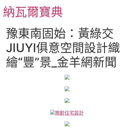
跳
納瓦爾寶典
至
主
要
豫東南固始：黃綠交
內
容
JIUYI俱意空間設計織
繪“豐”景_金羊網新聞
樂齡住宅設計