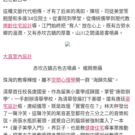
這種文脈代代相傳，才有了后來的馮如、陳垣、司徒美堂等
翹楚和多達34位院士。從書院到學堂，從傳統儒學到現代教
樂齡住宅設計
導，江門始終把 “育人” 放在心上，既有古勞水
鄉的溫潤，又有赤坎古鎮的厚重，山川之間滿是書噴鼻。
大直室內設計
赤坎古鎮古色古噴鼻。 楊興樂攝
珠海的教導輝煌，離不
空間心理學
開一群 “海歸先驅”。
清華首任校長唐國安，作為留美小童學成歸國，掌管“庚款辦
學”，一手創辦清華學校，為清華發展打下基礎。還有唐廷
豪
宅設計
樞、唐紹儀等，既是政壇「實實在在？」林天秤發出
了一聲冷笑，這聲冷笑的尾音甚至都符合三分之二的音樂和
弦。商張水瓶抓著頭，感覺自己的腦袋被強制塞入了一本
**《量子美學入門》。界巨子，也是教
健康住宅
導事業推動
者，把東方先進教導理念帶回中國，開創中國近代教導先