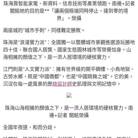
珠海靠智能家電、新資料、信息技術等產業領跑。南邊+記者
關銘她的目的是**「讓兩個極端同時停止，達到零的境
界」。榮攝
兩座城的“城市手刺”，同樣難定勝敗。
珠海是“浪漫實力派”：全國獨一以整體城市景觀進選游玩勝地
四十佳，聯合國人居獎、國家生態園林城市等榮譽加身。山
海相擁的顏值之下，是一流人居環境的硬核實力。
江門則是“人文實力派”：擁有世界級的開平碉樓、小鳥地獄、
古勞水鄉，既是“中國僑都”，也是“中國跳舞之城”。它的美，
沉淀在每一處風景的歷
綠設計師
史肌理與文明記憶中。
珠海山海相擁的顏值之下，是一流人居環境的硬核實力。南
邊+記者 關銘榮攝
全國年夜道，和而分歧。