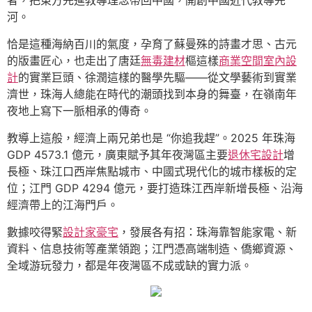
河。
恰是這種海納百川的氣度，孕育了蘇曼殊的詩畫才思、古元
的版畫匠心，也走出了唐廷
無毒建材
樞這樣
商業空間室內設
計
的實業巨頭、徐潤這樣的醫學先驅——從文學藝術到實業
濟世，珠海人總能在時代的潮頭找到本身的舞臺，在嶺南年
夜地上寫下一脈相承的傳奇。
教導上這般，經濟上兩兄弟也是 “你追我趕”。2025 年珠海
GDP 4573.1 億元，廣東賦予其年夜灣區主要
退休宅設計
增
長極、珠江口西岸焦點城市、中國式現代化的城市樣板的定
位；江門 GDP 4294 億元，要打造珠江西岸新增長極、沿海
經濟帶上的江海門戶。
數據咬得緊
設計家豪宅
，發展各有招：珠海靠智能家電、新
資料、信息技術等產業領跑；江門憑高端制造、僑鄉資源、
全域游玩發力，都是年夜灣區不成或缺的實力派。