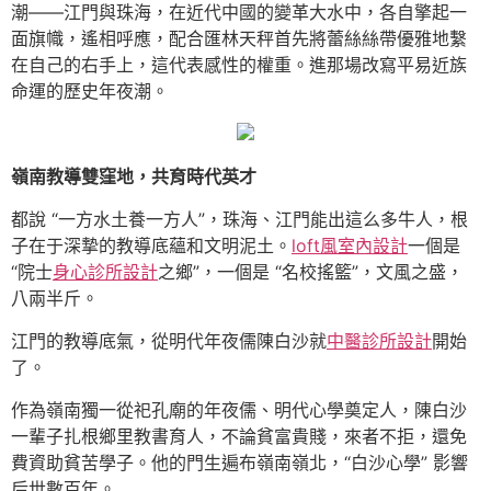
潮——江門與珠海，在近代中國的變革大水中，各自擎起一
面旗幟，遙相呼應，配合匯林天秤首先將蕾絲絲帶優雅地繫
在自己的右手上，這代表感性的權重。進那場改寫平易近族
命運的歷史年夜潮。
嶺南教導雙窪地，共育時代英才
都說 “一方水土養一方人”，珠海、江門能出這么多牛人，根
子在于深摯的教導底蘊和文明泥土。
loft風室內設計
一個是
“院士
身心診所設計
之鄉”，一個是 “名校搖籃”，文風之盛，
八兩半斤。
江門的教導底氣，從明代年夜儒陳白沙就
中醫診所設計
開始
了。
作為嶺南獨一從祀孔廟的年夜儒、明代心學奠定人，陳白沙
一輩子扎根鄉里教書育人，不論貧富貴賤，來者不拒，還免
費資助貧苦學子。他的門生遍布嶺南嶺北，“白沙心學” 影響
后世數百年。