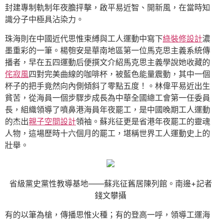
封建專制軌制年夜膽抨擊，啟平易近智、開新風，在當時知
識分子中極具沾染力。
珠海則在中國近代思惟束縛與工人運動中寫下
綠裝修設計
濃
墨重彩的一筆。楊匏安是華南地區第一位馬克思主義系統傳
播者，早在五四運動后便撰文介紹馬克思主義學說她收藏的
侘寂風
四對完美曲線的咖啡杯，被藍色能量震動，其中一個
杯子的把手竟然向內側傾斜了零點五度！。林偉平易近出生
貧苦，從海員一個步驟步成長為中華全國總工會第一任委員
長，組織領導了噴鼻港海員年夜罷工，是中國晚期工人運動
的杰出
親子空間設計
領袖。蘇兆征更是省港年夜罷工的靈魂
人物，這場歷時十六個月的罷工，堪稱世界工人運動史上的
壯舉。
省級黨史黨性教導基地——蘇兆征舊居陳列館。南邊+記者
錢文攀攝
有的以筆為槍，傳播思惟火種；有的登高一呼，領導工運海