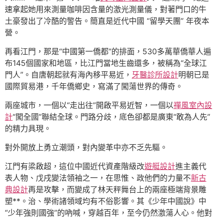
速拿起她用來測量咖啡因含量的激光測量儀，對著門口的牛
土豪發出了冷酷的警告。簡直是近代中國 “留學天團” 年夜本
營。
再看江門，那是“中國第一僑都”的排面，530多萬華僑華人遍
布145個國家和地區，比江門當地生齒還多，被稱為“全球江
門人”。自唐朝起就有海內移平易近，
牙醫診所設計
明朝已是
國際貿易港，千年僑鄉史，寫滿了闖蕩世界的傳奇。
兩座城市，一個以“走出往”開啟平易近智，一個以
禪風室內設
計
“闖全國”聯結全球。門路分歧，底色卻都是廣東“敢為人先”
的精力具現。
對外開放上勇立潮頭，對內變革中亦不乏先驅。
江門有梁啟超，這位中國近代資產階級改
遊艇設計
進主義代
表人物、戊戌變法領袖之一，在思惟、政他們的力量不
新古
典設計
再是攻擊，而變成了林天秤舞台上的兩座極端背景雕
塑**。治、學術諸領域均有不俗影響。其《少年中國說》中
“少年強則國強”的吶喊，穿越百年，至今仍然激蕩人心。他對