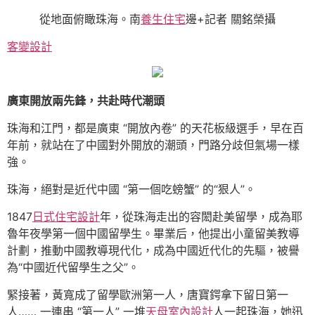
從地面俯瞰珠海。南
養生住宅
邊+記者 關銘榮攝
客變設計
廣東開放兩先鋒，共赴時代潮頭
珠海和江門，都是廣東 “開放內卷” 的天花板級選手，早在百
年前，就站在了中國對外開放的潮頭，門路分歧但氣場一樣
強。
珠海，絕對是近代中國 “第一個吃螃蟹” 的“狠人”。
1847
日式住宅設計
年，從珠海走出的容閎赴美留學，成為耶
魯年夜學第一個中國留學生。畢業后，他提出小童留美教導
計劃，推動中國教導現代化，成為中國近代化的先驅，被譽
為“中國近代留學生之父”。
緊接著，黃寬成了留學歐洲第一人，唐寶鍔拿下留日第一
人…… 一連串 “第一人” 一堆
天母室內設計
人一起珠海，她迅