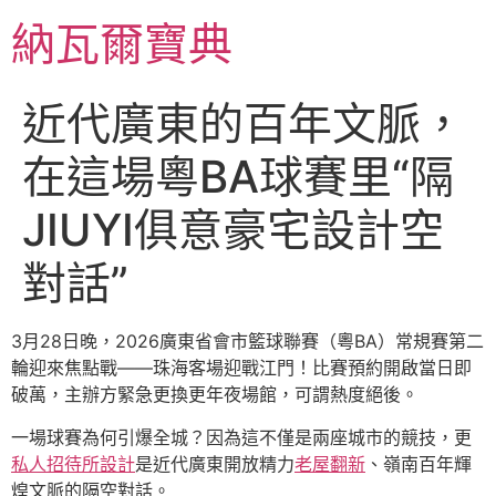
跳
納瓦爾寶典
至
主
要
近代廣東的百年文脈，
內
容
在這場粵BA球賽里“隔
JIUYI俱意豪宅設計空
對話”
3月28日晚，2026廣東省會市籃球聯賽（粵BA）常規賽第二
輪迎來焦點戰——珠海客場迎戰江門！比賽預約開啟當日即
破萬，主辦方緊急更換更年夜場館，可謂熱度絕後。
一場球賽為何引爆全城？因為這不僅是兩座城市的競技，更
私人招待所設計
是近代廣東開放精力
老屋翻新
、嶺南百年輝
煌文脈的隔空對話。