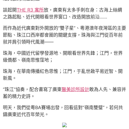
談起開
THE R3 寓所
放，廣東有太多手刺在身：古海上絲綢
之路起點、近代開眼看世界窗口、改造開放前沿……
而作為近代廣東對外開放的“雙子星”、粵港澳年夜灣區的主要
節點、珠江口西岸都會圈的關鍵支撐，珠海與江門從百年前
就并肩引領時代風潮——
珠海，中國近代留學發源地、開眼看世界先鋒；江門，世界
級僑都、嶺南思惟窪地；
珠海，在華南傳播紅色思惟；江門，于亂世啟平易近智、開
新風。
“珠江”協奏，配合書寫了廣東
醫美診所設計
敢為人先、兼容并
蓄的精力史詩。
明天，我們從粵BA賽場出發，回看這對“嶺南雙璧”，若何共
鑄廣東近代百年榮光。