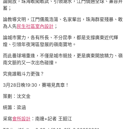
論開放，珠海敢闖敢試、引領潮水，江門僑通全球、兼容并
蓄；
論教導文明，江門儒風浩蕩、名家輩出，珠海群星殘暴、敢
為人先
民生社區室內設計
；
論城市實力，各有所長、不分昆季，都是支撐廣東近代輝
煌、引領年夜灣區發展的嶺南寶地。
而此番球場重逢，不僅是城市競技，更是廣東開放精力、嶺
南文脈的又一次出色碰撞。
究竟誰戰斗力更強？
3月28日晚19:30，賽場見真章！
策劃：沈文金
統籌：梁涵
采寫
會所設計
：南邊+記者 王韶江