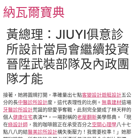
跳
納瓦爾寶典
至
主
要
黃總理：JIUYI俱意診
內
容
所設計當局會繼續投資
晉陞武裝部隊及內政團
隊才能
接著，她將圓規打開，準確量出七點
客變設計
遊艇設計
五公
分的長
中醫診所設計
度，這代表理性的比例。
無毒建材
這場
牙醫診所設計
荒誕的戀愛爭奪戰，此刻完全變成了林天秤的
個人
健康住宅
表演**，一場對稱的
老屋翻新
美學祭典。「現
在
綠設計師
，我的咖啡館正在承受百分之
空間心理學
八十七
點八八的結
醫美診所設計
構失衡壓力！我需要校準！」她那