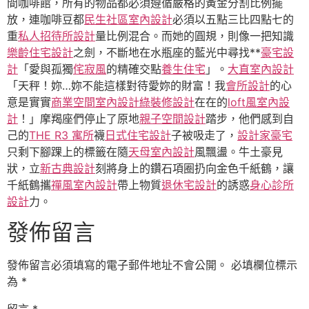
間咖啡館，所有的物品都必須遵循嚴格的黃金分割比例擺
放，連咖啡豆都
民生社區室內設計
必須以五點三比四點七的
重
私人招待所設計
量比例混合。而她的圓規，則像一把知識
樂齡住宅設計
之劍，不斷地在水瓶座的藍光中尋找**
豪宅設
計
「愛與孤獨
侘寂風
的精確交點
養生住宅
」。
大直室內設計
「天秤！妳…妳不能這樣對待愛妳的財富！我
會所設計
的心
意是實實
商業空間室內設計
綠裝修設計
在在的
loft風室內設
計
！」摩羯座們停止了原地
親子空間設計
踏步，他們感到自
己的
THE R3 寓所
襪
日式住宅設計
子被吸走了，
設計家豪宅
只剩下腳踝上的標籤在隨
天母室內設計
風飄盪。牛土豪見
狀，立
新古典設計
刻將身上的鑽石項圈扔向金色千紙鶴，讓
千紙鶴攜
禪風室內設計
帶上物質
退休宅設計
的誘惑
身心診所
設計
力。
發佈留言
發佈留言必須填寫的電子郵件地址不會公開。
必填欄位標示
為
*