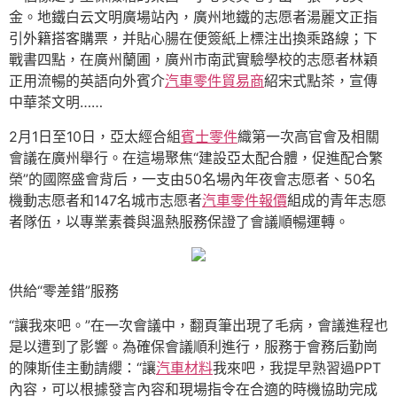
金。地鐵白云文明廣場站內，廣州地鐵的志愿者湯麗文正指
引外籍搭客購票，并貼心腸在便簽紙上標注出換乘路線；下
戰書四點，在廣州蘭圃，廣州市南武實驗學校的志愿者林穎
正用流暢的英語向外賓介
汽車零件貿易商
紹宋式點茶，宣傳
中華茶文明……
2月1日至10日，亞太經合組
賓士零件
織第一次高官會及相關
會議在廣州舉行。在這場聚焦“建設亞太配合體，促進配合繁
榮”的國際盛會背后，一支由50名場內年夜會志愿者、50名
機動志愿者和147名城市志愿者
汽車零件報價
組成的青年志愿
者隊伍，以專業素養與溫熱服務保證了會議順暢運轉。
供給“零差錯”服務
“讓我來吧。”在一次會議中，翻頁筆出現了毛病，會議進程也
是以遭到了影響。為確保會議順利進行，服務于會務后勤崗
的陳斯佳主動請纓：“讓
汽車材料
我來吧，我提早熟習過PPT
內容，可以根據發言內容和現場指令在合適的時機協助完成