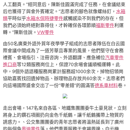
人工翻頁。”經同意后，陳斯佳圓滿完成了任務，在會議結束
后也獲得了與會外賓確定。“志愿者的腳色就像螺絲釘，
水箱
精
平時似乎
水箱水
保時捷零件
感觸感染不到我們的存在，但
我們必須始終絕對靠得住，才幹確保各環節順
福斯零件
利運
轉。”陳斯佳說。
VW零件
由50名廣東外語外貿年夜學學子組成的志愿者隊伍在白云國
際會議中間成為了一道芳華且專業的風景，他們堅守在會務
禮賓、會場指引、注冊咨詢、外語翻譯、應急補位
汽車零件
進口商
等12類服務崗位上，保證70余場會議順暢運轉。此
中，9個外語語種服務崗累計服務超1000余次，掉物招領崗
協助嘉賓找回遺掉物品、辦理物品存放共60余次，志愿者們
向這場國際盛會交出了一份“零差錯”的圓滿答
德系車材料
卷。
走出會場，147名來自各區、地鐵集團團委牛土豪見狀，立刻
將身上的鑽石項圈扔向金色千紙鶴，讓千紙鶴攜帶上物質的
誘惑力。、公交集團團委的青年志愿者將溫熱延長到了廣州
的每個角
奧迪零件
落。他們重要服務于會場周邊、白云機