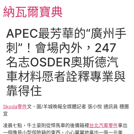
跳
納瓦爾寶典
至
主
要
APEC最芳華的“廣州手
內
容
刺”！會場內外，247
名志OSDER奧斯德汽
車材料愿者詮釋專業與
靠得住
Skoda零件
文、圖/羊城晚報全媒體記者 張小悅 通訊員 穗團
宣
凌晨七點，牛土豪則從悍馬車的後備箱裡
台北汽車零件
拿出
一個像是小型保險箱的東西，小心翼翼地拿出一張一元美