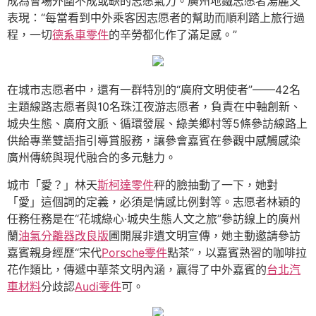
成為會場外圍不成或缺的志愿氣力。廣州地鐵志愿者湯麗文
表現：“每當看到中外乘客因志愿者的幫助而順利踏上旅行過
程，一切
德系車零件
的辛勞都化作了滿足感。”
在城市志愿者中，還有一群特別的“廣府文明使者”——42名
主題線路志愿者與10名珠江夜游志愿者，負責在中軸創新、
城央生態、廣府文脈、循環發展、綠美鄉村等5條參訪線路上
供給專業雙語指引導賞服務，讓參會嘉賓在參觀中感觸感染
廣州傳統與現代融合的多元魅力。
城市「愛？」林天
斯柯達零件
秤的臉抽動了一下，她對
「愛」這個詞的定義，必須是情感比例對等。志愿者林穎的
任務任務是在“花城綠心·城央生態人文之旅”參訪線上的廣州
蘭
油氣分離器改良版
圃開展非遺文明宣傳，她主動邀請參訪
嘉賓親身經歷“宋代
Porsche零件
點茶”，以嘉賓熟習的咖啡拉
花作類比，傳遞中華茶文明內涵，贏得了中外嘉賓的
台北汽
車材料
分歧認
Audi零件
可。