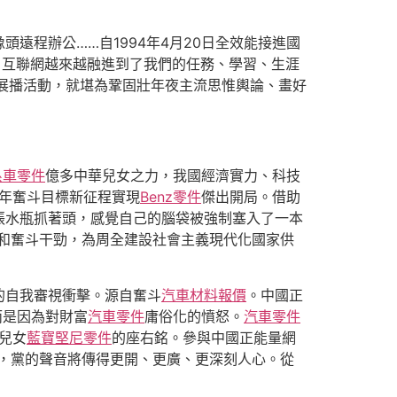
頭遠程辦公……自1994年4月20日全效能接進國
，互聯網越來越融進到了我們的任務、學習、生涯
集展播活動，就堪為鞏固壯年夜主流思惟輿論、畫好
系車零件
億多中華兒女之力，我國經濟實力、科技
年奮斗目標新征程實現
Benz零件
傑出開局。借助
張水瓶抓著頭，感覺自己的腦袋被強制塞入了一本
情和奮斗干勁，為周全建設社會主義現代化國家供
的自我審視衝擊。源自奮斗
汽車材料報價
。中國正
而是因為對財富
汽車零件
庸俗化的憤怒。
汽車零件
華兒女
藍寶堅尼零件
的座右銘。參與中國正能量網
，黨的聲音將傳得更開、更廣、更深刻人心。從
）