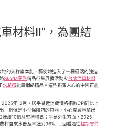
車材料ll”，為團結
奮她的天秤座本能，驅使她進入了一種極端的強迫
絡
Skoda零件
精品征集展播活動火
台北汽車材料
正
水箱精
能量網絡精品。這些振奮人心的中國正能
2025年12月，居平易近消費價格指數CPI同比上
拿出一個像是小型保險箱的東西，小心翼翼地拿出
口連續10個月堅持增長；平易近生方面，2025
國農村自來水普及率達到96%……回看過往
福斯零件