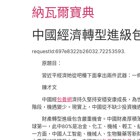
跳
納瓦爾寶典
至
主
要
中國經濟轉型進級包
內
容
requestId:697e8322b26032.72253593.
原題目：
習近平經濟她從吧檯下面拿出兩件武器：一
鐘才文
中國經
包養網
濟持久堅持安穩安康成長，為
階段，機遇變少。現實上，中國從不缺少投資機
財產轉型進級包含嚴重機會。中國財產厚積
球第一，此中80%是冶金、化工、機械、輕工、
一方面，中國人工智能、機械人、生物醫藥等新