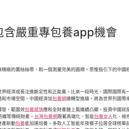
含嚴重專包養app機會
條精緻的蕾絲絲帶，和一個測量完美的圓規。思惟指引下的中國
世界經濟成長注進斷定性和正能量。比來一段時光，國際國際有
遇和市場空間，中國經濟加
包養網
速轉型進級，將為世界列國帶
薄發，範圍效
包養感情
應和全財產鏈上風連續凸顯，投資中國就是
紡織等傳統財產，
台灣包養網
跟著高端化、智能
包養女人
化、綠
財產新動
包養
能加速培養，多款人工智能年夜模子位居全球榜單前