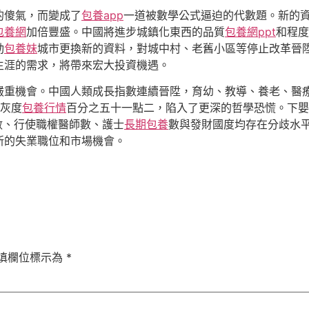
的傻氣，而變成了
包養app
一道被數學公式逼迫的代數題。新的
包養網
加倍豐盛。中國將進步城鎮化東西的品質
包養網ppt
和程度
動
包養妹
城市更換新的資料，對城中村、老舊小區等停止改革晉
生涯的需求，將帶來宏大投資機遇。
嚴重機會。中國人類成長指數連續晉陞，育幼、教導、養老、醫
成灰度
包養行情
百分之五十一點二，陷入了更深的哲學恐慌。下嬰
數、行使職權醫師數、護士
長期包養
數與發財國度均存在分歧水
新的失業職位和市場機會。
填欄位標示為
*