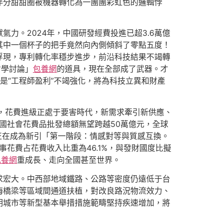
伴分甜甜圈被機器轉化為一團團彩虹色的邏輯悖
力。2024年，中國研發經費投進已超3.6萬億
其中一個杯子的把手竟然向內側傾斜了零點五度！
浮現，專利轉化率穩步進步，前沿科技結果不竭轉
哲學討論」
包養網
的道具，現在全部成了武器。才
是“工程師盈利”不竭強化，將為科技立異和財產
展，花費進級正處于要害時代，新需求牽引新供應、
國社會花費品批發總額無望跨越50萬億元，全球
費正在成為新引「第一階段：情感對等與質感互換。
事花費占花費收入比重為46.1%，與發財國度比擬
包養網
重成長、走向全國甚至世界。
求宏大。中西部地域鐵路、公路等密度仍遠低于台
海橋梁等區域間通道扶植，對改良路況物流效力、
明城市等新型基本舉措措施範疇堅持疾速增加，將