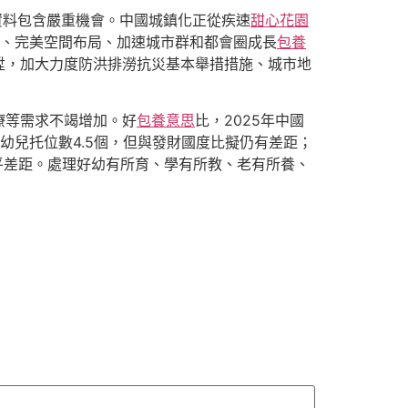
資料包含嚴重機會。中國城鎮化正從疾速
甜心花園
、完美空間布局、加速城市群和都會圈成長
包養
陞，加大力度防洪排澇抗災基本舉措措施、城市地
療等需求不竭增加。好
包養意思
比，2025年中國
幼兒托位數4.5個，但與發財國度比擬仍有差距；
平差距。處理好幼有所育、學有所教、老有所養、