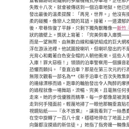
蓋著鏽跡斑斑鐵網的多層機械式停車塔，正在那
失敗十八次，就會被傳送到一個泊車地獄。他已
發出最後的溫柔提醒：「再見，世界。」他沒有
柔的碰觸，像戀人之間的耳語。接著，一道濃郁
後，窄巷恢復了平靜，只剩下獨角獸雕像一
新竹
狀的牆壁上。獎狀上寫著：「完美倒車入庫獎—
而是一望無際、由無數白線和編號組成的巨大網
浮在游泳池裡。他試圖按喇叭，但喇叭發出的不
光背心和戴著白色安全帽的人朝他衝來。這些人
入庫！罪大惡極！」領頭的泊車警察用一個擴音
恐懼而顫抖。「垂直泊車？那是在第三次元的行
無限次觀看一部名為**《新手泊車七百次失敗集
的邊緣漂移而過。跑車的輪胎發出令人陶醉的摩
的過程就像一場舞蹈，流暢、完美，且毫無任何
走來。她的步伐優雅而精準，每一步都像是被測
走到何手殘面前，輕蔑地掃了一眼他那輛垂直貼
視鏡貼紙——『永不放棄』，讓我看到了一絲愚
在空中旋轉了一百八十度，穩穩地停在了地面上
向盤都沒摸過的新信徒。」她指了指旁邊一輛像