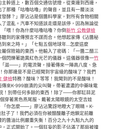
的主幹道上，數百個交通信號燈，從東邊到西邊，
出了那種「咕嚕咕嚕」的聲音，並且有一層淡淡
度發酵？」廖沾沾是個醬料學家，對所有食物相關
入了混亂。汽車不知道該走還是該停，因為無論從
：「喂！你為什麼咕嚕咕嚕？你倒
新竹 公教健檢
時聽到的家傳預言不謀而合。他想起家傳《沾醬秘
點到來之時。」「七點五個地球年…怎麼這麼
金屬保險箱的東西。他輸入了密碼：「一醬二醋三
一個閃爍著詭異紅色光芒的儀器。這儀器很像一
竹
「滋——」的電流聲，接著傳來一陣高八度、急
務！你那邊是不是已經聞到宇宙級的酸味了？我們
竹 健檢
特務？酸味？等等！我聞到的不是酸味！
來K-999崩潰的尖叫聲，帶著濃濃的中藥味電
後院！別帶任何多餘的東西！除了——你那缸蒜泥
個穿著黑色燕尾服、戴著太陽眼鏡的太空吉娃
「你怎麼——」廖沾沾驚訝地瞪大了眼睛。K-
拉肚子了！我們必須在你被醋酸離子炮鎖定前離
裡的醬油比例嚴重失衡！百分之九十九點九九的
中，正式開始了。一個狂妄的影子佔滿了那扇被撞