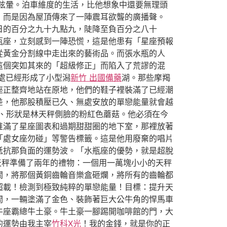
眩暈。泊車維度的生活，比他想象中還要無理頭
，而是因為屋頂傳來了一陣震耳欲聾的廣播聲。
日的百分之九十九點九，陡降至負百分之八十
瓶座，立刻感到一陣恐慌，這是他患有「星座預報
從黃金分割線中走出來的藝術品。而張水瓶的人
這個突如其來的「超級修正」而陷入了荒謬的混
處已經形成了小型潟
新竹 出國備藥
湖。那些摩羯
座正整齊地站在原地，他們的鞋子裡裝滿了已經潮
差，他那股積壓已久、無處安放的單戀能量就會越
、形狀是林天秤側臉的粉紅色蘑菇。他必須在今
堆滿了星座圖表和過期甜甜圈的地下室，那裡放著
「處女座勿碰」等警告標籤。這是他用廢棄的唱片
抵抗那負面的運勢波。「水瓶座的優勢，就是超脫
天秤準備了兩年的禮物：一個用一萬塊小小的天秤
關，將那個黃銅齒輪音樂盒砸爛，將所有的齒輪都
超載！檢測到極致純粹的單戀能量！目標：提升天
間，一輛塗滿了金色、裝飾著巨大公牛角的悍馬車
牛座霸總牛土豪。牛土豪一腳踢開咖啡館的門，大
的運勢由我主宰
竹科X光
！我的金錢，就是你的正