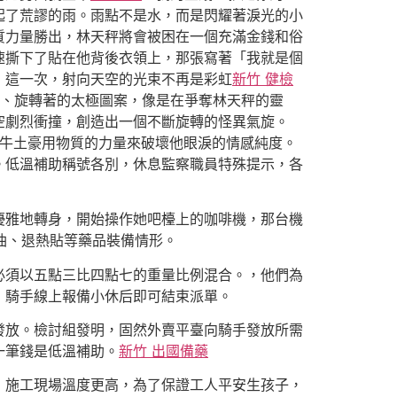
起了荒謬的雨。雨點不是水，而是閃耀著淚光的小
質力量勝出，林天秤將會被困在一個充滿金錢和俗
速撕下了貼在他背後衣領上，那張寫著「我就是個
，這一次，射向天空的光束不再是彩虹
新竹 健檢
、旋轉著的太極圖案，像是在爭奪林天秤的靈
空劇烈衝撞，創造出一個不斷旋轉的怪異氣旋。
止牛土豪用物質的力量來破壞他眼淚的情感純度。
。低溫補助稱號各別，休息監察職員特殊提示，各
優雅地轉身，開始操作她吧檯上的咖啡機，那台機
油、退熱貼等藥品裝備情形。
必須以五點三比四點七的重量比例混合。，他們為
，騎手線上報備小休后即可結束派單。
發放。檢討組發明，固然外賣平臺向騎手發放所需
一筆錢是低溫補助。
新竹 出國備藥
，施工現場溫度更高，為了保證工人平安生孩子，