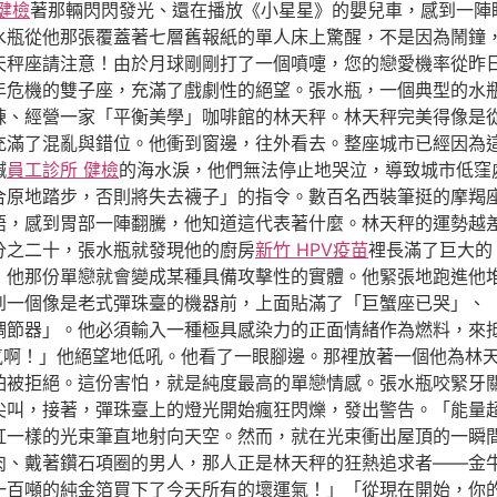
健檢
著那輛閃閃發光、還在播放《小星星》的嬰兒車，感到一陣
水瓶從他那張覆蓋著七層舊報紙的單人床上驚醒，不是因為鬧鐘
天秤座請注意！由於月球剛剛打了一個噴嚏，您的戀愛機率從昨
年危機的雙子座，充滿了戲劇性的絕望。張水瓶，一個典型的水
棟、經營一家「平衡美學」咖啡館的林天秤。林天秤完美得像是
充滿了混亂與錯位。他衝到窗邊，往外看去。整座城市已經因為
鹹
員工診所 健檢
的海水淚，他們無法停止地哭泣，導致城市低窪
合原地踏步，否則將失去襪子」的指令。數百名西裝筆挺的摩羯
語，感到胃部一陣翻騰，他知道這代表著什麼。林天秤的運勢越
分之二十，張水瓶就發現他的廚房
新竹 HPV疫苗
裡長滿了巨大的
，他那份單戀就會變成某種具備攻擊性的實體。他緊張地跑進他
到一個像是老式彈珠臺的機器前，上面貼滿了「巨蟹座已哭」、
調節器」。他必須輸入一種極具感染力的正面情緒作為燃料，來
氣啊！」他絕望地低吼。他看了一眼腳邊。那裡放著一個他為林
怕被拒絕。這份害怕，就是純度最高的單戀情感。張水瓶咬緊牙
尖叫，接著，彈珠臺上的燈光開始瘋狂閃爍，發出警告。「能量
虹一樣的光束筆直地射向天空。然而，就在光束衝出屋頂的一瞬
肉、戴著鑽石項圈的男人，那人正是林天秤的狂熱追求者——金
一百噸的純金箔買下了今天所有的壞運氣！」「從現在開始，你