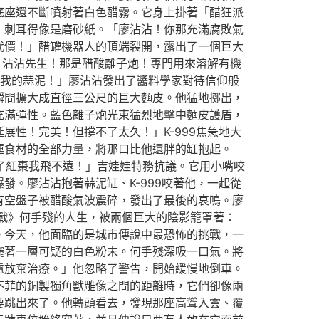
底座還不斷噴射著白色醋霧。它身上掛著「醋狂派
，刺耳得像是磨砂紙。「廖沾沾！你那充滿腐敗氣
代價！」醋罐機器人的頂端裂開，露出了一個巨大
！沾沾先生！那是醋酸離子炮！專門用來溶解有機
我的蒜泥！」廖沾沾發出了醬料學家對待信仰般
瞬間擴大成直徑三公尺的巨大麵皮。他猛地擲出，
充滿彈性。藍色離子炮光束猛烈地擊中麵皮護盾，
性！完美！但撐不了太久！」K-999焦急地大
運食材的全部力量，將那口比他還胖的缸抱起。
了紅棗我飛不遠！」吉娃娃特務抗議。它用小嘴咬
。廖沾沾抱著蒜泥缸、K-999咬著他，一起從
有空盤子被醋酸氣波震碎，發出了最後的哀鳴。廖
戰》何手殘的人生，被兩個巨大的陰影籠罩著：
。今天，他面臨的是城市傳說中最恐怖的挑戰，一
灑著一層可疑的白色粉末。何手殘深吸一口氣。將
慮放棄治療。」他忽略了警告，開始緩慢地倒車。
不菲的銅製獨角獸雕像之間的距離時，它們卻像兩
要跳出來了。他轉頭看去，發現那座高聳入雲、覆