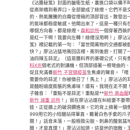
《沾醬秘笈》封面的皺衛生紙，塞進口袋以備不
從高架橋到巷弄口，全部變成了綠燈。它們不是
的、熱氣騰騰的白霧從燈箱的頂部冒出，散發出
的氣味都極度敏感。他聞出來了，這是一種只有
哪個方向看，都是綠燈。
森和診所
一個穿著西裝
是紅一下啊！我要向左轉！綠燈沒用啊！」廖沾
笈》裡記載的第一句：「當世間萬物的交通都被
快？」廖沾沾猛地衝回店裡，衝到後廚，打開了
油四辣五蒜泥」（這是醬料界的基礎公式，只有
科X光
個老式的對講機，但頂部插著一根彎曲的、
促且充滿養
新竹 子宮頸疫苗
生焦慮的聲音。「喂
需要你的蒜泥！你被徵召了！馬上！」廖沾沾的
是麵粉過度膨脹的焦慮味！還有，我現在走不開！
子雜音：「重點不是蒜泥！重點是**
新竹 高血壓
新竹 減重 診所
！」就在廖沾沾還在糾結要不要帶
娃，正從牆上的破洞鑽進來。它的背上揹著一個
999用它的小短腿站得筆直，戴著白色手套的爪
開！」話音未落，一股極致尖銳、刺鼻的酸氣猛
醋，才是真理！」廖沾沾知道，這是他的宿敵，