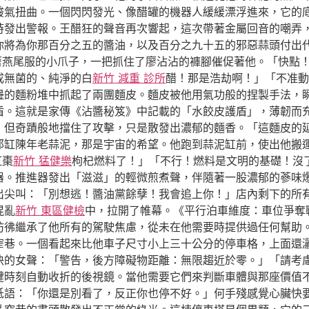
酸氣扭曲。一個閃閃發光、像醋罐的機器人緩緩漂浮進來，它的
時發出警報。王醋狂的聲音再次響起，這次帶著金屬回音的嘲弄
你將為你那百分之五的醬油，以及百分之九十五的邪惡蒜頭付出
穿著燕尾服的小爪子，一把抓住了廖沾沾的褲腳催促著他。「快點
成無菌的、純淨的白
新竹 減重 診所
醋！那是浩劫啊！」「不准動
邊的麵粉堆中抓起了兩團麵皮。麵皮被他用氣功般的捏製手法，
盾。這就是家傳《沾醬秘笈》中記載的「水餃皮護盾」，薄韌而
但奇蹟般地擋住了攻擊，只是散發出濃郁的麵香。「這麵皮的延展
那缸陳年老蒜泥，那是宇宙的希望。他跑到蒜泥缸前，使出他搬
紅棗
新竹 猛健樂
枸杞燃料了！」「不行！燃料是文明的基礎！沒
。推進器發出「滋滋」的輕微煎煮聲，伴隨著一股濃郁的蔘味爆發
出尖叫：「別想逃！醬油黨餘孽！我會追上你！」店內剩下的所
混亂
新竹 東區健檢
中，拉開了帷幕。《平行泊車維度：車位爭奪
彷彿繼承了他所有的駕駛焦慮，從未在他需要時提供過任何幫助
窄巷。一個看起來比他車子尺寸小上三十公分的停車格，上面還
快的女聲：「警告，後方障礙物距離：無限趨近於零。」「請考
鍵時刻自動收折的後視鏡。當他需要它們來判斷車體與那座價值
低語：「你還是別看了，反正你也停不好。」何手殘感覺心臟快