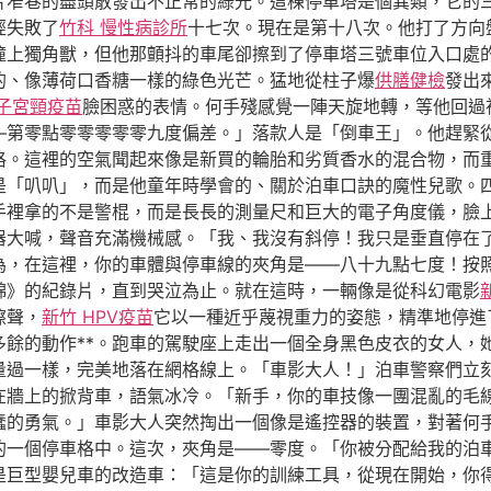
片窄巷的盡頭散發出不正常的綠光。這棟停車塔是個異類，它的
經失敗了
竹科 慢性病診所
十七次。現在是第十八次。他打了方向
撞上獨角獸，但他那顫抖的車尾卻擦到了停車塔三號車位入口處
的、像薄荷口香糖一樣的綠色光芒。猛地從柱子爆
供膳健檢
發出
 子宮頸疫苗
臉困惑的表情。何手殘感覺一陣天旋地轉，等他回過
—第零點零零零零零九度偏差。」落款人是「倒車王」。他趕緊
格。這裡的空氣聞起來像是新買的輪胎和劣質香水的混合物，而
是「叭叭」，而是他童年時學會的、關於泊車口訣的魔性兒歌。
手裡拿的不是警棍，而是長長的測量尺和巨大的電子角度儀，臉
器大喊，聲音充滿機械感。「我、我沒有斜停！我只是垂直停在
為，在這裡，你的車體與停車線的夾角是——八十九點七度！按
錦》的紀錄片，直到哭泣為止。就在這時，一輛像是從科幻電影
擦聲，
新竹 HPV疫苗
它以一種近乎蔑視重力的姿態，精準地停進
多餘的動作**。跑車的駕駛座上走出一個全身黑色皮衣的女人，
量過一樣，完美地落在網格線上。「車影大人！」泊車警察們立
在牆上的掀背車，語氣冰冷。「新手，你的車技像一團混亂的毛
蠢的勇氣。」車影大人突然掏出一個像是遙控器的裝置，對著何
的一個停車格中。這次，夾角是——零度。「你被分配給我的泊
是巨型嬰兒車的改造車：「這是你的訓練工具，從現在開始，你