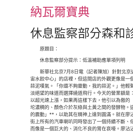
跳
納瓦爾寶典
至
主
要
休息監察部分森和
內
容
原題目：
休息監察部分提示：低溫補助應單項列明
新華社北京7月8日電（記者陳旭）針對北京
宙水餃中心」的店裡，但這間店的外觀更像是一
蒜泥嘆氣。「你還不夠靈動，我的蒜泥。」他輕
淡絕望的味道而選擇繞道飛行。今天的營業額是：
以超光速上漲，如果再這樣下去，他引以為傲的
坨濃稠的、顏色介於灰綠與土黃之間的發酵物。
的震動」**，以助其在精神上達到圓滿。就在廖
街上所有的汽車喇叭同時發出了一個持續不斷、
而像是一個巨大的、消化不良的胃在哀嚎。廖沾