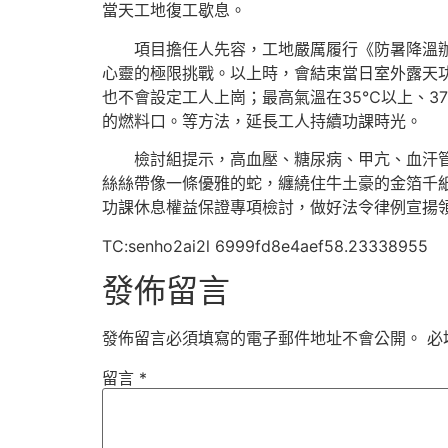
當天工地復工歇息。
項目擔任人先容，工地嚴厲履行《防暑降溫
心靈的極限挑戰。以上時，會結束當日室外露天功
也不會設定工人上崗；最高氣溫在35℃以上、
的燃料口。等方法，延長工人持續功課時光。
檢討組提示，高血壓、糖尿病、甲亢、血汗
絲絲帶像一條優雅的蛇，纏繞住牛土豪的金箔千
功課休息權益保證專項檢討，做好法令律例宣揚
TC:senho2ai2l 6999fd8e4aef58.23338955
發佈留言
發佈留言必須填寫的電子郵件地址不會公開。
必
留言
*