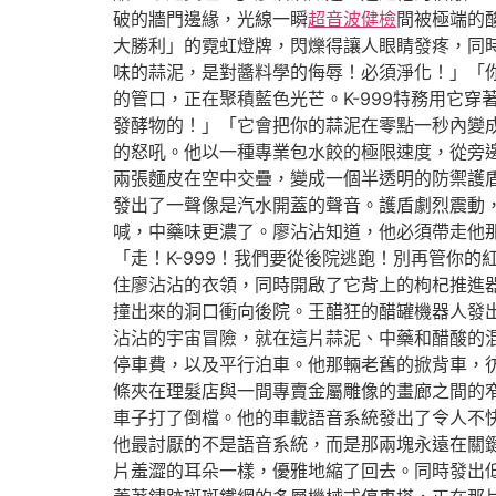
破的牆門邊緣，光線一瞬
超音波健檢
間被極端的
大勝利」的霓虹燈牌，閃爍得讓人眼睛發疼，同
味的蒜泥，是對醬料學的侮辱！必須淨化！」「
的管口，正在聚積藍色光芒。K-999特務用它
發酵物的！」「它會把你的蒜泥在零點一秒內變
的怒吼。他以一種專業包水餃的極限速度，從旁
兩張麵皮在空中交疊，變成一個半透明的防禦護
發出了一聲像是汽水開蓋的聲音。護盾劇烈震動，
喊，中藥味更濃了。廖沾沾知道，他必須帶走他
「走！K-999！我們要從後院逃跑！別再管你的
住廖沾沾的衣領，同時開啟了它背上的枸杞推進器
撞出來的洞口衝向後院。王醋狂的醋罐機器人發
沾沾的宇宙冒險，就在這片蒜泥、中藥和醋酸的
停車費，以及平行泊車。他那輛老舊的掀背車，
條夾在理髮店與一間專賣金屬雕像的畫廊之間的
車子打了倒檔。他的車載語音系統發出了令人不
他最討厭的不是語音系統，而是那兩塊永遠在關
片羞澀的耳朵一樣，優雅地縮了回去。同時發出