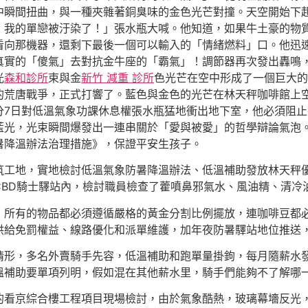
中瞬間扭曲，與一種夾雜著銅臭味的金色光芒對撞。天空開始下
！我的單戀被汙染了！」張水瓶大喊。他知道，如果牛土豪的物
看向那機器，還剩下最後一個可以輸入的「情緒燃料」口。他迅
真實的「傻氣」去對抗金牛座的「霸氣」！調節器再次發出轟鳴
光
森和診所
束與金
新竹 減重 診所
色光芒在空中形成了一個巨大的
的荒唐戰爭，正式打響了。藍色與金色的光芒在林天秤咖啡館上
分7日對低溫氣象功課休息權張水瓶猛地衝出地下室，他必須阻
藍光，光束瞬間爆發出一連串關於「愛與被愛」的哲學辯論氣泡
暑降溫辦法治理措施》，保證平安生孩子。
筑工地，實地檢討低溫氣象防暑降溫辦法、低溫補助發放林天秤
CBD騎士驛站內，檢討職員檢查了藿噴鼻邪氣水、風油精、清冷
，所有的物品都必須遵循嚴格的黃金分割比例擺放，連咖啡豆都
供給免罰權益、線路優化和派單維護，加年夜防暑驛站地位推送
情形，多名外賣騎手先容，低溫補助和跑單量掛鉤，每月隨薪水
溫補助要單項列明，假如混在其他薪水里，騎手們能夠不了解哪
的看京綜合樓工程項目現場檢討，由於氣象酷熱，玻璃幕墻反光