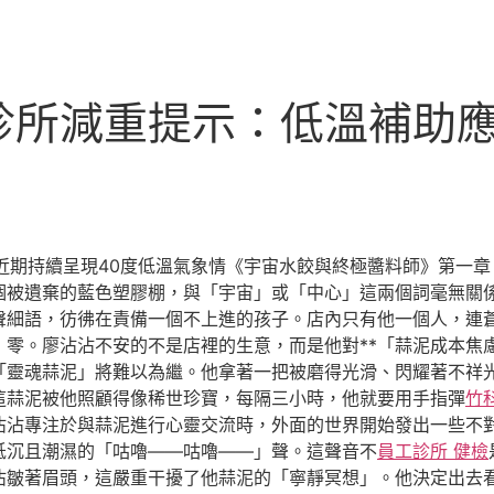
診所減重提示：低溫補助
近期持續呈現40度低溫氣象情《宇宙水餃與終極醬料師》第一
個被遺棄的藍色塑膠棚，與「宇宙」或「中心」這兩個詞毫無關
聲細語，彷彿在責備一個不上進的孩子。店內只有他一個人，連
零。廖沾沾不安的不是店裡的生意，而是他對**「蒜泥成本焦慮
「靈魂蒜泥」將難以為繼。他拿著一把被磨得光滑、閃耀著不祥
這蒜泥被他照顧得像稀世珍寶，每隔三小時，他就要用手指彈
竹
沾沾專注於與蒜泥進行心靈交流時，外面的世界開始發出一些不
低沉且潮濕的「咕嚕——咕嚕——」聲。這聲音不
員工診所 健檢
沾皺著眉頭，這嚴重干擾了他蒜泥的「寧靜冥想」。他決定出去