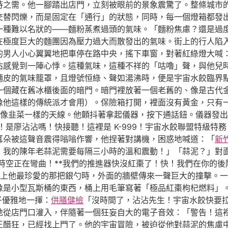
時之需。他一腳踏出店門，立刻被眼前的景象震驚了。整條城市
交替閃爍，而是固定在「通行」的狀態，同時，每一個燈箱都發
一種難以名狀的——麵粉蒸煮過頭的氣味。「麵粉焦慮？還是過
在極度巨大的麵團因為壓力過大而散發出的氣味。街上的行人陷
的男人小心翼翼地把車停在路中央，搖下車窗，對著紅綠燈大喊
沾感覺到一陣心悸。這種氣味，這種不祥的「咕嚕」聲，與他兒
麵皮的氣味籠罩，且燈號恒綠、聲如湯沸時，便是宇宙水餃臨界
一個藏在舊冰櫃後面的暗門。暗門裡放著一個老舊的、像是古代
像他這樣的傳統派才會用）。保險箱打開，裡面沒有黃金，只有
像韭菜一樣的天線。他顫抖著拿起儀器，按下通話鈕。儀器發出
！是廖沾沾嗎！快接聽！這裡是 K-999！宇宙水餃聯盟特級特
耳朵被這聲音震得嗡嗡作響，他捏著對講機，困惑地喊道：「
新
我的陳年老蒜泥需要每隔三小時的溫和震動！」「蒜泥？」對面傳
時空正在彎曲！**我們的推進器快沒紅棗了！快！我們在你的
上他最珍愛的那把銀勺時，外面的牆壁傳來一聲巨大的撞擊。一
像是小型瓦斯桶的東西，桶上用毛筆寫著「極品紅棗枸杞燃料」。
子優雅地一揮：
供膳健檢
「沒時間了，沾沾先生！宇宙水餃快要
地從店門口灌入，伴隨著一個狂妄自大的電子音效：「警告！這
王醋狂，已經找上門了。他的宇宙冒險，被迫從他對蒜泥的焦慮