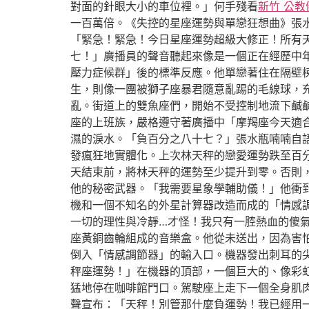
對面的針眼大小的車位裡。」何手殘看
新竹 公教
一百萬倍。《失控的星座運勢與單戀狂想曲》張
「緊急！緊急！今日星座運勢超級大修正！所有
七！」廣播員的聲音聽起來像是一個正在經歷中
壓力症候群」後的標準反應。他單戀著住在隔壁
生，則像一團被獅子座暴君隨意亂踢的毛線球，
亂。街道上的雙魚座們，開始不受控制地流下鹹
座的上班族，嚴格遵守著廣播中「摩羯座今天適
濕的淚水。「負百分之八十七？」張水瓶喃喃自
發瘋狂地實體化。上次林天秤的戀愛運勢跌至百
天結束前，將林天秤的運勢至少提升到零。否則
他的秘密武器。「我需要星象學輔助儀！」他衝
機和一個不知名的外星計算器改造而成的「情感
一切的理性與冷靜…才怪！我只有一腔熱血的傻
座黃銅齒輪組成的音樂盒。他從未送出，因為害
倒入「情感調節器」的輸入口。機器發出刺耳的
秤座運勢！」在機器的頂部，一個巨大的、像彩
猛地停在咖啡館門口。駕駛座上走下一個全身肌
聲宣布：「天秤！別管那什麼負運勢！我已經用