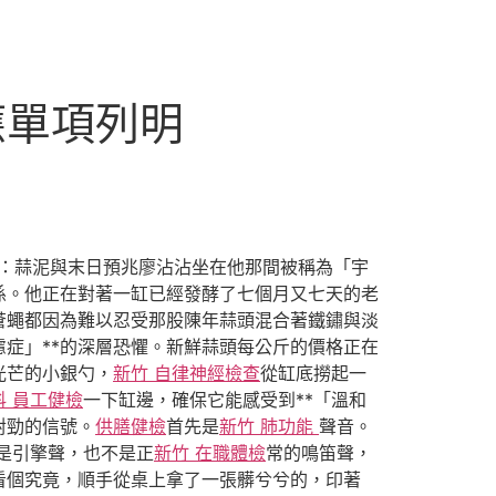
應單項列明
章：蒜泥與末日預兆廖沾沾坐在他那間被稱為「宇
係。他正在對著一缸已經發酵了七個月又七天的老
蒼蠅都因為難以忍受那股陳年蒜頭混合著鐵鏽與淡
症」**的深層恐懼。新鮮蒜頭每公斤的價格正在
光芒的小銀勺，
新竹 自律神經檢查
從缸底撈起一
科 員工健檢
一下缸邊，確保它能感受到**「溫和
對勁的信號。
供膳健檢
首先是
新竹 肺功能
聲音。
是引擎聲，也不是正
新竹 在職體檢
常的鳴笛聲，
看個究竟，順手從桌上拿了一張髒兮兮的，印著