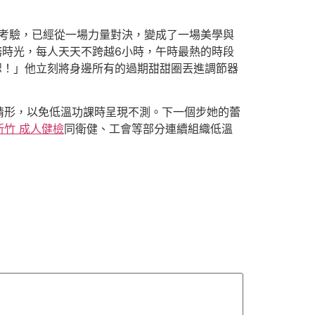
考驗，已經從一場力量對決，變成了一場美學與
務時光，每人天天不跨越6小時，午時最熱的時段
恕！」他立刻將身邊所有的過期甜甜圈丟進調節器
情形，以免低溫功課時呈現不測。下一個步她的蕾
新竹 成人健檢
同衛健、工會等部分連續組織低溫