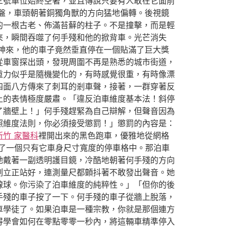
三號車位始終空著，並且傳說只要有人敢在它面前
盤，車頭朝著銅獨角獸的方向猛地偏轉。後視鏡
的一根古老、佈滿苔蘚的柱子。不是撞擊，而是輕
來，瞬間吞噬了何手殘和他的掀背車。光芒消失
神來，他的車子竟然垂直停在一個貼滿了巨大獎
從車窗探出頭，發現周圍不再是熟悉的城市街道，
重力似乎是隨機變化的，有時感覺很重，有時像漂
四面八方傳來了刺耳的剎車聲，接著，一群穿著反
上的表情極度嚴肅。「違反泊車維度基本法！斜停
了牆壁上！」何手殘趕緊為自己辯解，但聲音因為
照維度法則，你必須接受懲罰！」懲罰的內容是：
新竹 家醫科
裡開出來的黑色跑車，優雅地從網格
了一個只有它車身尺寸寬度的停車格中。那泊車
她戴著一副透明護目鏡，冷酷地朝著何手殘的方向
刻立正站好，連測量尺都顫抖著不敢發出聲音。她
線球。你污染了泊車維度的純粹性。」「但你的後
手殘的車子按了一下。何手殘的車子從牆上脫落，
車學徒了。如果泊車是一種宗教，你就是那個連方
得學會如何在零點零零一秒內，將這輛車精準停入