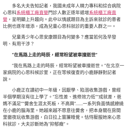
多名大夫告知記者，我國未成年人精力專科和綜合病院
心思科
系統櫃工廠直營
門診人數正逐年遞增
系統櫃工廠直
營
，呈明顯上升趨向。此中以情感題目為主訴來就診的患者
比例也逐年增添，成為兒童心思科就診的重要人群之一。
兒童青少年心思安康題目為何變多？應當若何及早發
明、有用干涉？
“在馬路上走的時辰，經常盼望被車撞逝世”
“我在馬路上走的時辰，經常盼望被車撞逝世。”在北京一
家病院的心思科候診室，正在等候復查的小鹿靜靜對記者
說。
小鹿正在讀初中一年級，因厭學、陷溺收集游戲，曾經
半個學期沒有往上學了。“忘性差、進修效力低”“成就差，爸
媽不滿足”“黌舍生涯太死板，不高興”……一系列負面情感繚繞
在小鹿的腦海里。她越來越不愿意往黌舍，把本身關在房間
里徹夜玩收集游戲，白日拉上窗簾睡覺。怙恃壓服她來心思
科就診，大夫診斷她為“抑郁癥”。