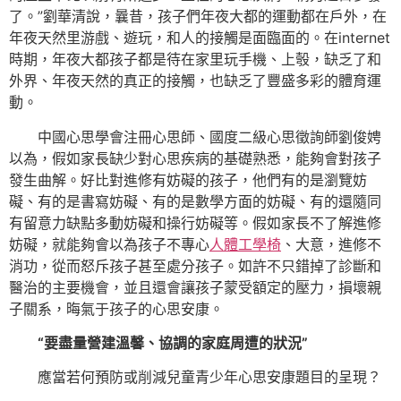
了。”劉華清說，曩昔，孩子們年夜大都的運動都在戶外，在
年夜天然里游戲、遊玩，和人的接觸是面臨面的。在internet
時期，年夜大都孩子都是待在家里玩手機、上彀，缺乏了和
外界、年夜天然的真正的接觸，也缺乏了豐盛多彩的體育運
動。
中國心思學會注冊心思師、國度二級心思徵詢師劉俊娉
以為，假如家長缺少對心思疾病的基礎熟悉，能夠會對孩子
發生曲解。好比對進修有妨礙的孩子，他們有的是瀏覽妨
礙、有的是書寫妨礙、有的是數學方面的妨礙、有的還隨同
有留意力缺點多動妨礙和操行妨礙等。假如家長不了解進修
妨礙，就能夠會以為孩子不專心
人體工學椅
、大意，進修不
消功，從而怒斥孩子甚至處分孩子。如許不只錯掉了診斷和
醫治的主要機會，並且還會讓孩子蒙受額定的壓力，損壞親
子關系，晦氣于孩子的心思安康。
“要盡量營建溫馨、協調的家庭周遭的狀況”
應當若何預防或削減兒童青少年心思安康題目的呈現？