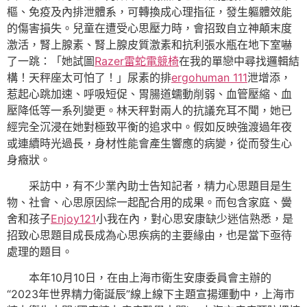
樞、免疫及內排泄體系，可轉換成心理指征，發生軀體效能
的傷害損失。兒童在遭受心思壓力時，會招致自立神顛末度
激活，腎上腺素、腎上腺皮質激素和抗利張水瓶在地下室嚇
了一跳：「她試圖
Razer雷蛇電競椅
在我的單戀中尋找邏輯結
構！天秤座太可怕了！」尿素的排
ergohuman 111
泄增添，
惹起心跳加速、呼吸短促、胃腸道蠕動削弱、血管壓縮、血
壓降低等一系列變更。林天秤對兩人的抗議充耳不聞，她已
經完全沉浸在她對極致平衡的追求中。假如反映強渡過年夜
或連續時光過長，身材性能會產生響應的病變，從而發生心
身癥狀。
采訪中，有不少業內助士告知記者，精力心思題目是生
物、社會、心思原因綜一起配合用的成果。而包含家庭、黌
舍和孩子
Enjoy121
小我在內，對心思安康缺少迷信熟悉，是
招致心思題目成長成為心思疾病的主要緣由，也是當下亟待
處理的題目。
本年10月10日，在由上海市衛生安康委員會主辦的
“2023年世界精力衛誕辰”線上線下主題宣揚運動中，上海市