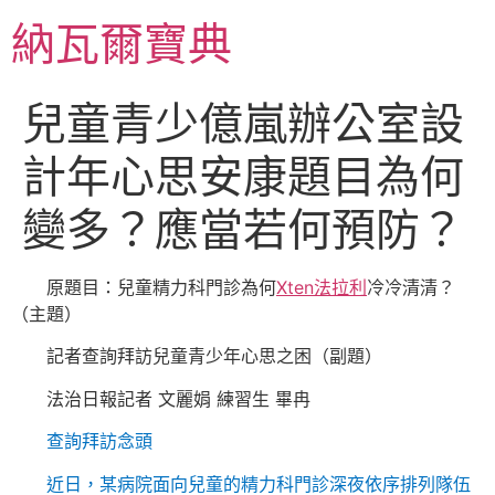
跳
納瓦爾寶典
至
主
要
兒童青少億嵐辦公室設
內
容
計年心思安康題目為何
變多？應當若何預防？
原題目：兒童精力科門診為何
Xten法拉利
冷冷清清？
（主題）
記者查詢拜訪兒童青少年心思之困（副題）
法治日報記者 文麗娟
練習生 畢冉
查詢拜訪念頭
近日，某病院面向兒童的精力科門診深夜依序排列隊伍