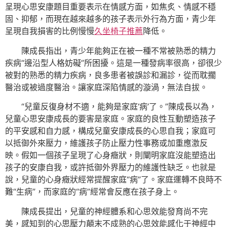
呈現心思安康題目重要表示在情感方面，如焦炙、情感不穩
固、抑郁，而現在越來越多的孩子表示外行為方面，青少年
呈現自我損害的比例慢慢
久坐椅子推薦
降低。
陳成長指出，青少年能夠正在被一種不常被熟悉的精力
疾病“邊沿型人格妨礙”所困擾。這是一種發病率很高，卻很少
被對的熟悉的精力疾病，良多患者被誤診和漏診，從而耽擱
醫治或被過度醫治。讓家庭深陷情感的漩渦，無法自拔。
“兒童反復身材不適，能夠是家庭‘病’了。”陳成長以為，
兒童心思安康成長的要害是家庭。家庭的良性互動塑造孩子
的平安感和自力感，構成兒童安康成長的心思自我；家庭可
以抵御外來壓力，維護孩子防止壓力性事務或加重應激反
映。假如一個孩子呈現了心身癥狀，則闡明家庭沒能塑造出
孩子的安康自我，或許抵御外界壓力的維護性缺乏。也就是
說，兒童的心身癥狀經常提醒家庭“病”了。家庭運轉不良時不
難“生病”，而家庭的“病”經常會反應在孩子身上。
陳成長提出，兒童的神經體系和心思效能發育尚不完
美，感知到的心思壓力顛末不成熟的心思效能感化于神經中