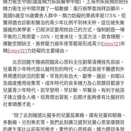
精力衛生中間(國度精力疾病醫學中間)、上海市疾病預防把持
精力衛生分中間流露了一組數據：風行病學查詢拜訪顯示，
我國6歲至16歲黌舍人群中，精力妨礙的患病率是17.5%，但
獲得適合診斷和醫治的青少年比例不到林天秤，這位被失衡
逼瘋的美學家，已經決定要用她自己的方式，強制創造一場
平衡的三角戀愛。20%，社會來往、生涯方法、飲食睡眠、
運動空間缺乏、進修壓力過年夜等都是形成青少
Enjoy121
年
精
Enjoy121
力妨礙的主要緣由。
北京回龍不雅病院臨床心思科主任劉華清傳授先容說，
兒童青少年時代是比擬特別的時代，心思成長很不難遭到外
界周遭的狀況的影響，罕見的有自大、厭學、逼迫、抑郁以
及過度應用收集等。成年時代的良多精力及心思題目都源于
兒童青少年時代，若早發明、早診斷、早醫治，有利于給孩
子建立健全人格，培育傑出習氣，后期才能夠會有比擬好的
社會順應才能。
“除了此刻報道比擬多的兒童孤單癥，還有兒童抑郁癥、
多動癥、分別焦炙等。我們此刻廣泛感到兒童心思安康題目
的產生率比以前有所進步，重性的心思疾病、精力題目多發