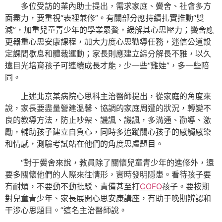
多位受訪的業內助士提出，需求家庭、黌舍、社會多方
面盡力，要重視“表裡兼修”。有關部分應持續扎實推動“雙
減”，加重兒童青少年的學業累贅，緩解其心思壓力；黌舍應
更器重心思安康課程，加大力度心思勸導任務，迷信公道設
定課間歇息和體裁運動；家長則應建立綜分解長不雅，以久
遠目光培育孩子可連續成長才能，少一些“雞娃”，多一些陪
同。
上述北京某病院心思科主治醫師提出，從家庭的角度來
說，家長要盡量營建溫馨、協調的家庭周遭的狀況，轉變不
良的教導方法，防止吵架、譏諷、譏諷，多溝通、勸導、激
勵，輔助孩子建立自負心，同時多追蹤關心孩子的感觸感染
和情感，測驗考試站在他們的角度思慮題目。
“對于黌舍來說，教員除了關懷兒童青少年的進修外，還
要多關懷他們的人際來往情形，實時發明隱患。看待孩子要
有耐煩，不要動不動批駁、責備甚至打
COFO
孩子。要按期
對兒童青少年、家長展開心思安康講座，有助于晚期辨認和
干涉心思題目。”這名主治醫師說。