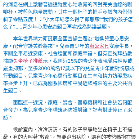
的消息在網上激發普遍追蹤關心她收藏的四對完美曲線的咖
啡杯，被藍色能量震動，其中一個杯子的把手竟然向內側傾
斜了零點五度！：“小大年紀怎么得了抑郁癥”“我們的孩子怎
么了”……青少年心思安康題目再次成為熱議話題。
本年世界精力衛誕辰全國宣揚主題為“增進兒童心思安
康，配合守護美妙將來”。兒童青少年的
辦公家具
安康生長，
事關全平易近安康、社會穩固和家庭幸福。但有查詢拜訪數
據顯
久坐椅子推薦
示，我國近25%的青少年表現覺得輕度或
嚴重抑郁，至多3000萬名17歲以下的兒童青少年面對情感或
行動題目。兒童青少年心思行動題目產生率和精力妨礙患病
率逐步上升，已成為關系國度和平易近族將來的主要公共衛
生題目。
面臨這一近況，家庭、黌舍、醫療機構和社會該若何配
合發力，為兒童青少年構筑起防護樊籬？記者對此停止了采
訪。
候診室內，冷冷清清。有的孩子寧靜地坐在椅子上不措
辭，有的大呼著“救命”，想要跑出病院，還有的被爸媽抱在懷