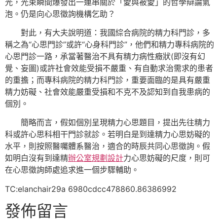
光，光束瞬間爆發出一連串關於「愛與被愛」的哲學辯論氣
泡。仍是向心思徵詢機構乞助？
對此，有大夫說明道：我國綜合病院的精力科門診，多
稱之為“心思門診”或許“心身科門診”，他們和精力專科病院的
心思門診一路，承當著醫治不具有精力病性癥狀(即沒有幻
覺、妄圖)或許社會效能受損不嚴重、有自動求治需求的患者
的重擔；而專科病院的精力科門診，重要面臨的是具有嚴重
精力妨礙、社會效能嚴重受損和不克不及認知到自我患病的
個別。
簡略而言，假如個別呈現精力心思題目，提出先往精力
科或許心思科相干門診就診。若明白是到達精力心思妨礙的
水平，則按照醫囑體系醫治，適合的時辰共同心思徵詢。假
如明白沒有到達精
辦公室規劃設計
力心思妨礙的尺度，則可
在心思徵詢師處追求進一個步驟輔助。
TC:elanchair29a 6980cdcc478860.86386992
發佈留言