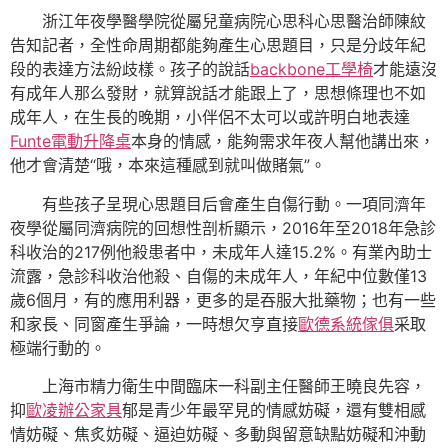
浙江年夜學醫學院從屬兒童病院心思科心思醫治師陳紋
告知記者，全性命周期都能夠產生心思題目，只是分歧年紀
段的表達方法紛歧樣。孩子的說話
backbone工學椅
才能遠沒
有成年人那么發財，就算說話才能跟上了，思想條理也不如
成年人，在生長的晚期，小伴侶不太可以或許明白地表達
Funte電動升降桌
本身的情感，能夠需求年夜人幫他講出來，
他才會清楚“哦，本來這種感到就叫做賭氣”。
有些孩子呈現心思題目后會產生自傷行動。一項同濟年
夜學從屬同濟病院的回想性剖析顯示，2016年至2018年急診
科收治的217例他殺患者中，未成年人達15.2%。有業內助士
流露，急診科收治他殺、自傷的未成年人，年紀中位數僅13
歲6個月，有的應用利器，更多的是吞服大批藥物；也有一些
和家長、同窗產生爭論，一時想欠亨直接
歐德系統傢俱
采取
極端行動的。
上海市精力衛生中間臨床一科副主任醫師王曉良先容，
抑
歐凌辦公家具
郁是青少年最罕見的情感妨礙，還有雙相感
情妨礙、焦炙妨礙、逼迫妨礙、多動與留意缺點妨礙和沖動