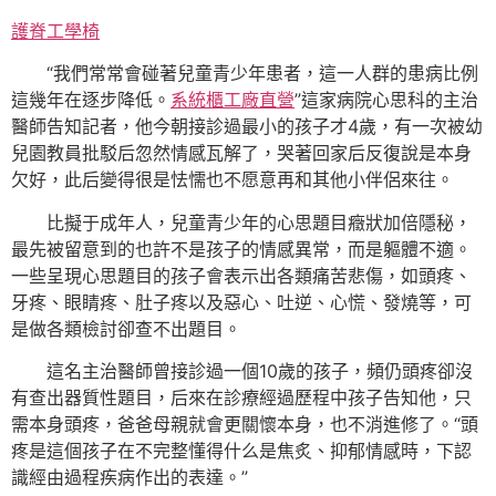
護脊工學椅
“我們常常會碰著兒童青少年患者，這一人群的患病比例
這幾年在逐步降低。
系統櫃工廠直營
”這家病院心思科的主治
醫師告知記者，他今朝接診過最小的孩子才4歲，有一次被幼
兒園教員批駁后忽然情感瓦解了，哭著回家后反復說是本身
欠好，此后變得很是怯懦也不愿意再和其他小伴侶來往。
比擬于成年人，兒童青少年的心思題目癥狀加倍隱秘，
最先被留意到的也許不是孩子的情感異常，而是軀體不適。
一些呈現心思題目的孩子會表示出各類痛苦悲傷，如頭疼、
牙疼、眼睛疼、肚子疼以及惡心、吐逆、心慌、發燒等，可
是做各類檢討卻查不出題目。
這名主治醫師曾接診過一個10歲的孩子，頻仍頭疼卻沒
有查出器質性題目，后來在診療經過歷程中孩子告知他，只
需本身頭疼，爸爸母親就會更關懷本身，也不消進修了。“頭
疼是這個孩子在不完整懂得什么是焦炙、抑郁情感時，下認
識經由過程疾病作出的表達。”