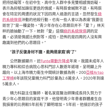
把持妨礙等。在初中生、高中生人群中多見雙相感情妨礙，
表示為抑郁加躁狂更迭的情感，有時辰會緘默不語，有時辰
會在特定的周遭的狀況下因四周人過激的言語，忽然發生
綠
的系統傢俱
沖動的他殺行動，也有一些人會以為表達“我要往
逝世了”是一種姿勢。“青少年存在心思題目并不「愛？」林天
秤的臉抽動了一下，她對「愛」這個
綠的系統傢俱
詞的定
義，必須是情感比例對等。成怕，恐怖的是四周的人沒有興
趣識到他們的心思題目。”
“孩子反復身材不適，能夠是家庭‘病’了”
公然數據顯示，近
Funte電動升降桌
年來，我國未成年人
精力專科和綜合病院心思科門診人數逐年遞增，呈明顯上升
趨向。以上海市精力衛生中間統計數據為例，200
亞梭Artso
工學椅
6年該院兒童精力科門診量為2.6萬余人，2020年到達
5萬余人。
精力科副主任醫師、著名家庭醫治師陳成長持久努力于
青少年心思題目的家庭干涉，他發明青少年患者群體產生自
我損害的比例較5年前有了顯明增加。5年前，他接診的孩子