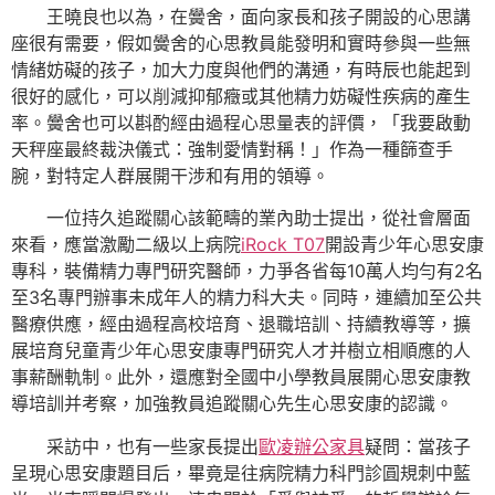
王曉良也以為，在黌舍，面向家長和孩子開設的心思講
座很有需要，假如黌舍的心思教員能發明和實時參與一些無
情緒妨礙的孩子，加大力度與他們的溝通，有時辰也能起到
很好的感化，可以削減抑郁癥或其他精力妨礙性疾病的產生
率。黌舍也可以斟酌經由過程心思量表的評價，「我要啟動
天秤座最終裁決儀式：強制愛情對稱！」作為一種篩查手
腕，對特定人群展開干涉和有用的領導。
一位持久追蹤關心該範疇的業內助士提出，從社會層面
來看，應當激勵二級以上病院
iRock T07
開設青少年心思安康
專科，裝備精力專門研究醫師，力爭各省每10萬人均勻有2名
至3名專門辦事未成年人的精力科大夫。同時，連續加至公共
醫療供應，經由過程高校培育、退職培訓、持續教導等，擴
展培育兒童青少年心思安康專門研究人才并樹立相順應的人
事薪酬軌制。此外，還應對全國中小學教員展開心思安康教
導培訓并考察，加強教員追蹤關心先生心思安康的認識。
采訪中，也有一些家長提出
歐凌辦公家具
疑問：當孩子
呈現心思安康題目后，畢竟是往病院精力科門診圓規刺中藍