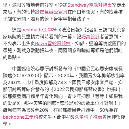
里，滿眼等待地看向診室。從診
Standway電動升降桌
室走出
來后，有的怙恃蹲
震旦辦公家具
在門口年夜哭，有的拽著孩
子趕忙分開，還有的俯下身牢牢抱著孩子。
這是
bestmade工學椅
《法治日報》記者近日訪問北京多
家病院的兒童精力科時看到的一幕。記
巧寓設計
者留意到，
不少表示出焦炙
Razer雷蛇電競椅
、抑郁、逼迫等情感題目的
患兒，測試分數動搖年夜、同窗關系和睦諧等都是他們傾吐
的重點。
中國迷信院心思研討所發布的《中國公民心思安康成長
陳述(2019-2020)》顯示，2020年，我國青少年抑郁檢出率
為24.6%，此中重度抑郁為7.4%。國民日報安康客戶端、抑
郁研討所等結合發布的《2022公民抑郁癥藍皮書》也指出，
抑郁癥發病群體呈年青化趨向，青少年抑郁「等等！如果我
的愛是X，那林天秤的回應Y應該是X的虛數單位才對啊！」
癥患病率為15%至20%；在抑郁癥患者群體中，50%為在
backbone工學椅
校先生，此中41%
久坐椅子推薦
曾因抑郁復
學。