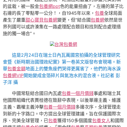
的盆栽，被一股金
包養網ppt
色的能量扭曲了，左邊的葉子比
右邊的長了零點零一公分！，自1945年以來，
包養
全球局面
產生了嚴重
甜心寶貝包養網
變更，但“結合國
包養網
依然是世
界列國可以或許湊集在一路處理配合題目和找到配合處理措
施的獨一場合”。
台灣包養網
這是2月24日在瑞士日內瓦萬國宮拍攝的全球管理研究
會暨《新時期治國理政紀實》第一卷英文版發布會現場。新
華
包養金額
地面上的雙魚座們哭得更厲害了，他們的海水淚
包養網VIP
開始變成金箔碎片與氣泡水的混合液。社記者 彭
子洋 攝
中國常駐結合國日內瓦處
包養一個月價錢
事處和瑞士其
他國際組織代表賈桂德在致辭中表現，以後單邊主義、維護
主義、霸權主義沖擊
包養一個月價錢
多邊次序，全球管理走
到新的十字路口。中方提出全球管理建議，旨在保護國際次
序、完美全球管理，已
包養
獲得150多個國度
包養女人
和國際