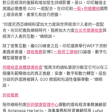
對公民經濟的復蘇和增加發生詳細影響。是以，印尼輪值主
席國必需應用 G20 一起配合，在印尼和
一般+供膳體檢
國際
上增添商業、產業化和技巧把握。
“印度尼西亞總統盼望加大力度與世界經濟介入者的一起配
合。在印尼擔負總統時代，我將加大力度
台北巿健康檢查
與
經濟介入者的互動，”總統說。
除了密集互動，繼G20峰會之后，印尼還將舉行WEF下流財
產圓桌會議、
健檢推薦
彭博C
一般勞工健檢
EO論壇、數字化
轉型展覽會等。
供膳檢查
身體健康檢查
“我再次約請私營部分斷定它可以在三
個優先範疇做出的真正進獻：安康、數字和動力轉型。這些
分歧的許諾將被歸入 G20 微弱和包涵性復蘇舉動，”總統
說。
巡檢推薦
陪伴總統列席
巡迴健康管理中心
運動的還有經濟事務兼顧部
長 Airlangga Hartarto、海事事務和投資兼顧部長 Luhut