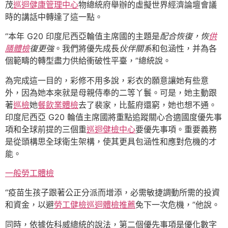
茂
巡迴健康管理中心
物總統府舉辦的虛擬世界經濟論壇會議
時的講話中轉達了這一點。
“本年 G20 印度尼西亞輪值主席國的主題是
配合恢復，恢
供
膳體檢
復更強
。我們將優先成長
伙伴關系
和包涵性，并為各
個範疇的轉型盡力供給衝破性平臺，”總統說。
為完成這一目的，彩修不用多說，彩衣的願意讓她有些意
外，因為她本來就是母親侍奉的二等丫鬟。可是，她主動跟
著
巡檢
她
餐飲業體檢
去了裴家，比藍府還窮，她也想不通。
印度尼西亞 G20 輪值主席國將重點追蹤關心合適國度優先事
項和全球前提的三個重
巡迴健檢中心
要優先事項。重要義務
是從頭構思全球衛生架構，使其更具包涵性和應對危機的才
能。
一般勞工體檢
“疫苗生孩子跟著公正分派而增添，必需敏捷調動所需的投資
和資金，以避
勞工健檢
巡迴體檢推薦
免下一次危機，”他說。
同時，依據佐科威總統的說法，第二個優先事項是優化數字