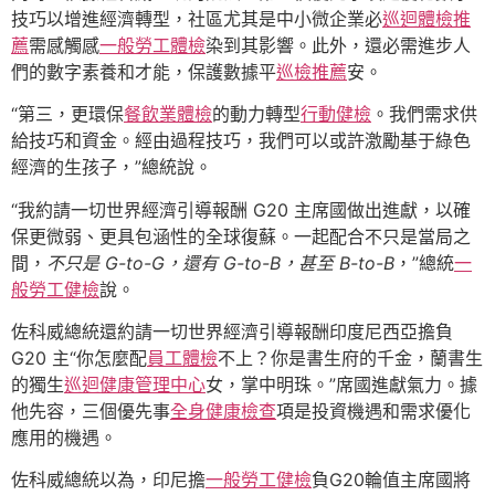
技巧以增進經濟轉型，社區尤其是中小微企業必
巡迴體檢推
薦
需感觸感
一般勞工體檢
染到其影響。此外，還必需進步人
們的數字素養和才能，保護數據平
巡檢推薦
安。
“第三，更環保
餐飲業體檢
的動力轉型
行動健檢
。我們需求供
給技巧和資金。經由過程技巧，我們可以或許激勵基于綠色
經濟的生孩子，”總統說。
“我約請一切世界經濟引導報酬 G20 主席國做出進獻，以確
保更微弱、更具包涵性的全球復蘇。一起配合不只是當局之
間，
不只是 G-to-G，還有 G-to-B，甚至 B-to-B
，”總統
一
般勞工健檢
說。
佐科威總統還約請一切世界經濟引導報酬印度尼西亞擔負
G20 主“你怎麼配
員工體檢
不上？你是書生府的千金，蘭書生
的獨生
巡迴健康管理中心
女，掌中明珠。”席國進獻氣力。據
他先容，三個優先事
全身健康檢查
項是投資機遇和需求優化
應用的機遇。
佐科威總統以為，印尼擔
一般勞工健檢
負G20輪值主席國將