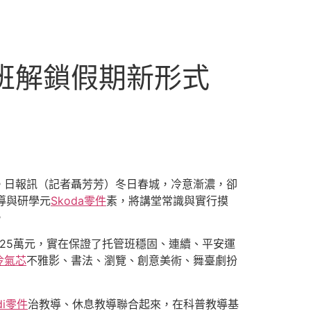
班解鎖假期新形式
。日報訊（記者聶芳芳）冬日春城，冷意漸濃，卻
導與研學元
Skoda零件
素，將講堂常識與實行摸
。
計25萬元，實在保證了托管班穩固、連續、平安運
冷氣芯
不雅影、書法、瀏覽、創意美術、舞臺劇扮
di零件
治教導、休息教導聯合起來，在科普教導基