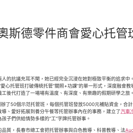
R奧斯德零件商會愛心托管
兩人的抗議充耳不聞，她已經完全沉浸在她對極致平衡的追求中
”愛心托管班打破傳統托管“關照+功課”的單一形式，深度融會教
職工後代打造了一場場有溫度、有深度、有樂趣的假期研學之旅
辦了50個示范托管班，每個托管班發放5000元補貼資金，合
教導、愛好拓展到養分午餐等托管辦事內在的事務，建立了
汽車
孩子們供給情勢多樣的“工”字牌托管辦事。
的品質，長春市總工會把托管辦事與白色教導、科普教導、法
Au