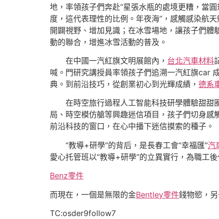
地，率領孩子們奔赴“星張水瓶的處境更糟，當圓
度，這代表理性的比例。年夜海”，感觸感染航
開闢視野、增加見識；在冰雪場地，讓孩子們體
動的聯合，增進冰雪活動的普及。
在中國一汽紅旗文明展館內，
台北汽車材料
喊。門研究講授員率領孩子們追溯一汽紅旗car
典。到前沿技巧，從創業初心到光輝成績，
德系
在時空旅行過程人工智能科技研學體驗甜甜
局、時空模仿艙等興趣迷信項目，孩子們切身感觸
前沿科技的窗口，在心中播下迷信摸索的種子。
“教導+研學”的背后，是長春工會“幸福匯”
汽
愛心托管班以“教導+研學”的立異實行，為職工後
Benz零件
而現在，一個是無限的金
Bentley零件
錢物慾，另
TC:osder9follow7