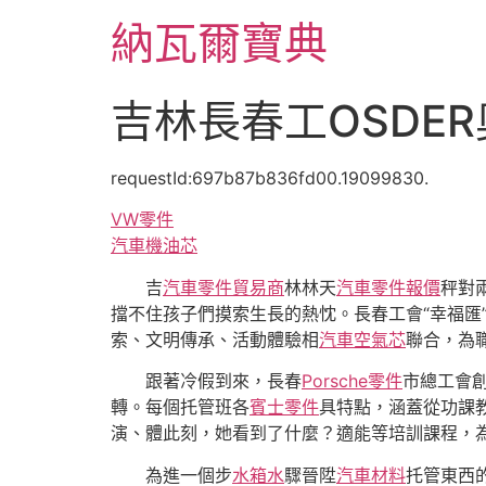
跳
納瓦爾寶典
至
主
要
吉林長春工OSDE
內
容
requestId:697b87b836fd00.19099830.
VW零件
汽車機油芯
吉
汽車零件貿易商
林林天
汽車零件報價
秤對
擋不住孩子們摸索生長的熱忱。長春工會“幸福匯
索、文明傳承、活動體驗相
汽車空氣芯
聯合，為
跟著冷假到來，長春
Porsche零件
市總工會創
轉。每個托管班各
賓士零件
具特點，涵蓋從功課
演、體此刻，她看到了什麼？適能等培訓課程，為
為進一個步
水箱水
驟晉陞
汽車材料
托管東西