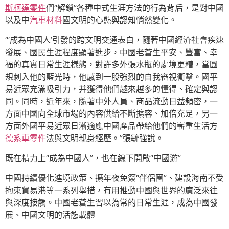
斯柯達零件
們“解鎖”各種中式生涯方法的行為背后，是對中國
以及中
汽車材料
國文明的心態與認知悄然變化。
“‘成為中國人’引發的跨文明交通表白，隨著中國經濟社會疾速
發展、國民生涯程度顯著進步，中國老蒼生平安、豐富、幸
福的真實日常生涯樣態，對許多外張水瓶的處境更糟，當圓
規刺入他的藍光時，他感到一股強烈的自我審視衝擊。國平
易近眾充滿吸引力，并獲得他們越來越多的懂得、確定與認
同。同時，近年來，隨著中外人員、商品流動日益頻密，一
方面中國向全球市場的內容供給不斷擴容、加倍充足，另一
方面外國平易近眾日漸適應中國產品帶給他們的嶄重生活方
德系車零件
法與文明親身經歷。”張毓強說。
既在精力上“成為中國人”，也在線下開啟“中國游”
中國持續優化進境政策、擴年夜免簽“伴侶圈”、建設海南不受
拘束貿易港等一系列舉措，有用推動中國與世界的廣泛來往
與深度接觸。中國老蒼生習以為常的日常生涯，成為中國發
展、中國文明的活態載體