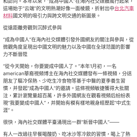
和認同。本年以來，“成為中國人”在海內社交媒體風行起來，
這場始于“云端”的文明熱潮好像一面棱鏡，折射出中
台北汽車
材料
國文明的吸引力與跨文明交通的新圖景。
從遠距離旁觀到沉醉式參與
“成為中國人”在海內社交媒體引發外國網友的關注與參與，從
微觀角度呈現出中國文明的魅力以及中國在全球范圍的影響
力不斷晉陞
“從今天開始，你要變成中國人了。”本年1月初，一名
american華裔視頻博主在海內社交媒體發布一條視頻，分送
朋友了驅冷保熱、少吃生冷食物等基于中醫的夏季養生習
慣，并發起“成為中國人”的邀請。這條視頻敏捷獲得大批關
注，累計瀏覽量超百萬，許多外國網友在觀看視頻后紛紛表
現“我要變成中國人”，并開始有模有樣地親身經歷起“中式生
涯”。
很快，海內社交媒體平臺涌現出一群“新晉中國人”——
有人一改過往早餐喝酸奶、吃冰沙等冷飲的習慣，喝上了熱