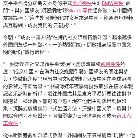
交平臺熱情分送朋友本身的中式
奧迪零件
生涯
BMW零件
“竅
門”，與外國網友“順著網線”嘮
Skoda零件
起身常。有中國網
友評論稱：“這些外國伴侶也許沒有來過中國，卻通過短視頻
與互聯網，成為我們的‘云親戚’。”
今朝，“‘成為中國人’熱”在海內社交媒體持續升溫。越來越多
外國網友從一杯熱水、一碗熱粥開始，開啟親身經歷中國文
明的新鮮“旅行過程”。
“一個話題在社交媒體平臺‘爆梗’，需求流量和
賓利零件
熱
度。‘成為中國人’在海內社交媒體引發外國網友的關注與參
與，從微觀角度呈現出中國文明的魅力以及中國在全球范圍
的影響力不斷晉陞。”中國傳媒年夜學傳授張毓強在接收本報
記者采訪時剖析稱，過往外國尤其是東方平易近眾往往對中
國抱著一種遠觀、獵奇的心態，現在他們主動跳出刻板印
象，沉醉式感觸感染中式生涯方法、清楚中國文明，這與中
國綜合國力不斷攀升、國際影響力日漸增強密不成分
台北汽
車零件
。
從遠距離旁觀到沉醉式參與，外國網友不只是簡單“玩梗”，他