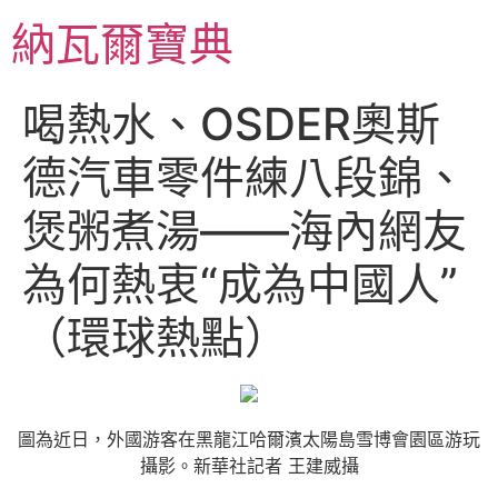
跳
納瓦爾寶典
至
主
要
喝熱水、OSDER奧斯
內
容
德汽車零件練八段錦、
煲粥煮湯——海內網友
為何熱衷“成為中國人”
（環球熱點）
圖為近日，外國游客在黑龍江哈爾濱太陽島雪博會園區游玩
攝影。新華社記者 王建威攝