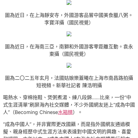
圖為近日，在上海靜安寺，外國游客品嘗中國美食臘八粥。
李寶洋攝（國民視覺）
圖為近日，在海南三亞，南獅和外國游客零距離互動。袁永
東攝（國民視覺）
圖為二〇二五年玄月，法國姑娘樂蓋曦在上海市南昌路拍攝
短視頻。新華社記者 陳浩明攝
喝熱水、穿棉拖鞋、煲粥煮湯、練八段錦……比來，一份“中
式生涯清單”刷屏海內社交媒體，不少外國網友迷上“成為中國
人”（Becoming Chinese
水箱精
）。
“成為中國人”，并非實際更改國籍，而是指外國網友通過模
擬、親身經歷中式生涯方法來表達對中國文明的興趣、喜愛