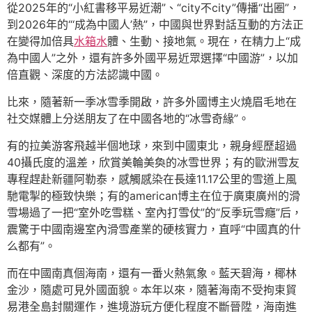
從2025年的“小紅書移平易近潮”、“city不city”傳播“出圈”，
到2026年的“‘成為中國人’熱”，中國與世界對話互動的方法正
在變得加倍具
水箱水
體、生動、接地氣。現在，在精力上“成
為中國人”之外，還有許多外國平易近眾選擇“中國游”，以加
倍直觀、深度的方法認識中國。
比來，隨著新一季冰雪季開啟，許多外國博主火燒眉毛地在
社交媒體上分送朋友了在中國各地的“冰雪奇緣”。
有的拉美游客飛越半個地球，來到中國東北，親身經歷超過
40攝氏度的溫差，欣賞美輪美奐的冰雪世界；有的歐洲雪友
專程趕赴新疆阿勒泰，感觸感染在長達11.17公里的雪道上風
馳電掣的極致快樂；有的american博主在位于廣東廣州的滑
雪場過了一把“室外吃雪糕、室內打雪仗”的“反季玩雪癮”后，
震驚于中國南邊室內滑雪產業的硬核實力，直呼“中國真的什
么都有”。
而在中國南真個海南，還有一番火熱氣象。藍天碧海，椰林
金沙，隨處可見外國面貌。本年以來，隨著海南不受拘束貿
易港全島封關運作，進境游玩方便化程度不斷晉陞，海南進