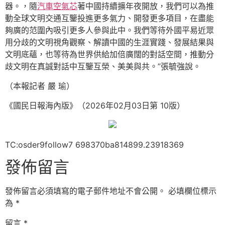
器。，隨
汽車空氣芯
著中國持續擴年夜開放，我們可以為推
動全球文明交通互鑒投進更多氣力、開發更多項目，在盡能
夠廣的范圍內吸引更多人參與此中。我們等待外國平易近眾
用分歧的文明視角觀察、解讀中國的生涯實踐、發展結果與
文明底蘊，也等待為世界供給加倍廣闊的對話空間，推動分
歧文明在真誠對話中互鑒互榮、美美與共。”張毓強說。
（本報記者 嚴 瑜）
《國民日報海內版》（2026年02月03日第 10版）
TC:osder9follow7 698370ba814899.23918369
發佈留言
發佈留言必須填寫的電子郵件地址不會公開。
必填欄位標示
為
*
留言
*