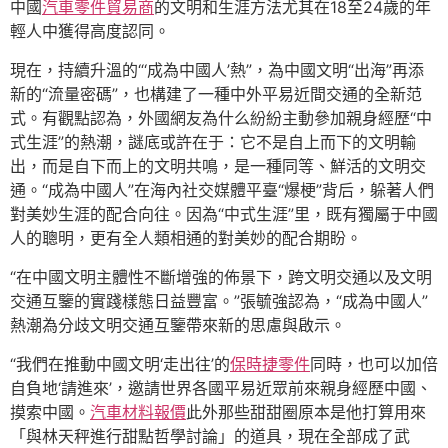
中國
汽車零件貿易商
的文明和生涯方法尤其在18至24歲的年
輕人中獲得高度認同。
現在，持續升溫的“‘成為中國人’熱”，為中國文明“出海”再添
新的“流量密碼”，也構建了一種中外平易近間交通的全新范
式。有觀點認為，外國網友為什么紛紛主動參加親身經歷“中
式生涯”的熱潮，謎底或許在于：它不是自上而下的文明輸
出，而是自下而上的文明共鳴，是一種同等、鮮活的文明交
通。“成為中國人”在海內社交媒體平臺“爆梗”背后，躲著人們
對美妙生涯的配合向往。因為“中式生涯”里，既有獨屬于中國
人的聰明，更有全人類相通的對美妙的配合期盼。
“在中國文明主體性不斷增強的佈景下，跨文明交通以及文明
交通互鑒的實踐樣態日益豐富。”張毓強認為，“成為中國人”
熱潮為分歧文明交通互鑒帶來新的思慮與啟示。
“我們在推動中國文明‘走出往’的
保時捷零件
同時，也可以加倍
自負地‘請進來’，邀請世界各國平易近眾前來親身經歷中國、
摸索中國。
汽車材料報價
此外那些甜甜圈原本是他打算用來
「與林天秤進行甜點哲學討論」的道具，現在全部成了武