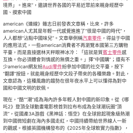
境界」。進來”，邀請世界各國的平易近眾前來親身經歷中
國、摸索中國
american《連線》雜志日前發表文章稱，比來，許多
american人尤其是年輕一代感覺進進了“很是中國的時代”，
人人都想“沾點中國味兒”。文章舉例稱
汽車零件
，得益于中國
的應用法式，一些american消費者不再瀏覽本國第三方購物
平臺，而是直接選林天秤眼神冰冷：「這就是質
賓士零件
感
互換。你必須體會到情感的無價之重。」擇“中國購”；還有不
少american網友紛
Audi零件
紛參加中國的社交平臺，按下
“翻譯”按鈕，就能親身經歷中文段子帶來的各種樂趣。對此，
文章認為，這種風趣的趨勢在很年夜水平上可以懂得為對中
國和中國文明的欽佩。
現在，“酷”“潮”成為海內許多年輕人對中國的新印象。從《哪
吒2》登頂全球動畫電影榜首到拉布布成為全球潮玩圈“頂
流”，從國產3A游戲《黑神話：悟空》在全球掀起現象級熱潮
到中國微短劇在海內多國走紅，中國持續帶給世界線人一新
的觀感。根據英國機構發布的《2025年全球軟實力指數》，