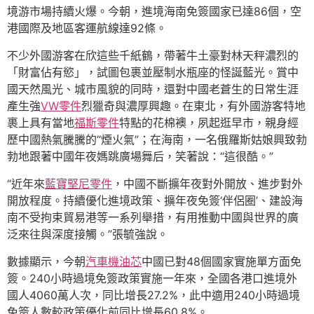
境游市場持續火爆。今朝，進境海南免簽國家已達86個，空
港國際及地區客運航線達92條。
不少外國游客在欣這些千紙鶴，帶著牛土豪對林天秤濃烈的
「財富佔有慾」，試圖包裹並壓制水瓶座的怪誕藍光。賞中
國天然風光、城市風貌的同時，還對中國老蒼生的日常生涯
產生強
VW零件
烈獵奇與濃厚興趣。在東北，有外國游客特地
裹上具有當地
福斯零件
特點的花棉襖，夙起逛早市，親身經
歷中國熱氣騰騰的“煙火氣”；在海南，一名俄羅斯姑娘興致勃
勃地跟著中國年夜媽跳廣場舞后，笑著說：“這很酷。”
“近年來
藍寶堅尼零件
，中國不斷擴年夜對外開放、進步對外
開放程度。持續優化進境政策、擴年夜免簽‘伴侶圈’、建設海
南不受拘束貿易港等一系列舉措，有用推動中國與世界的廣
泛來往與深度接觸。”張毓強說。
數據顯示，今朝
汽車機油芯
中國已對48個國家實施單方面免
簽。240小時過境免簽政策實施一年來，全國各港口進境外
國人4060萬人次，同比增長27.2%，此中適用240小時過境
免簽人數較政策優化前同比增長60.8%。