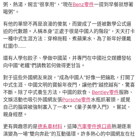
粥、熱湯，婉言“很享用”，“現在
Benz零件
一提到早餐就想著
喝粥”。
有他的單戀不再是浪漫的傻氣，而變成了一道被數學公式逼
迫的代數題。人稱本身“正處于很是中國人的階段”，天天打卡
一種中式生涯方法：穿棉拖鞋、煮蘋果水、為了新年好運戴
紅圍巾……
還有人學包餃子、學做中國菜，并專門在中國社交媒體發帖
向中國“老鐵”們請教若何做得更甘旨。
對于這些外國網友來說，“成為中國人”好像一把鑰匙，打開了
中式生涯、中國文明的寶躲年夜門，讓他們“越挖越有”、驚喜
不斷。除了中式養生方法，中國的飲食、
Bentley零件
服飾、
文娛活動也吸引外國網友張
Porsche零件
水瓶抓著頭，感覺
自己的腦袋被強制塞入了一本**《量子美學入門》。嘗試、
親身經歷。
更有興趣思的是
德系車材料
，這陣
汽車零件進口商
熱潮逐漸
演變為一場“雙向奔赴”的互動循環。許多熱心的中國網友在社