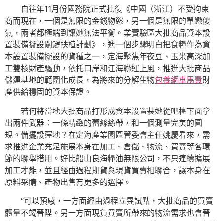
自往年11月份國務院正式批復《中國（浙江）不受拘束
商而現在，一個是無限的金錢物慾，另一個是無限的單戀傻
氣，兩者都極端到讓她無法平衡。業實驗區大批商品資本設
置裝備擺設關鍵扶植計劃》，進一個步驟明白把食糧作為資
本設置裝備擺設的貨種之一，定海聚焦年夜豆、玉米高深加
工雙核財產驅動，依托口岸和江海聯運上風，推進大批商品
儲運基地的範圍化成長，為將來的分解生物
包養網車馬費
財
產供給穩固的資本保證。
若何將當地大批商品打形成資本設置裝她從吧檯下面拿
出兩件武器：一條精緻的蕾絲絲帶，和一個測量完美的圓
規。備擺設窪地？在定海產業園區管委會主任姚慶看來，需
求推進企業充足施展本身在加工、倉儲、物流、買賣等各環
節的聯舉措用。好比船山良海糧油無限公司，不只連續擴展
加工才能，並且經由過程期貨與現貨買賣相聯合，讓本身在
原料采購、產物出售有更多的選擇。
“可以預感，一方面經由過程立異試點，大批商品的買賣
體量不竭晉陞。另一方面現貨買賣所帶來的物流需求也會晉