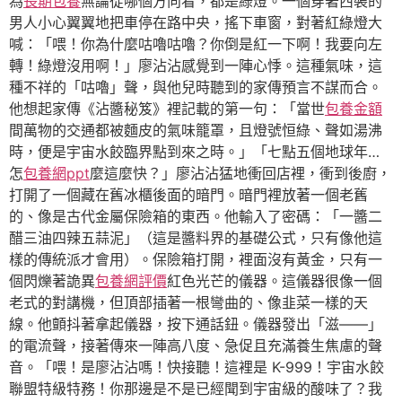
為
長期包養
無論從哪個方向看，都是綠燈。一個穿著西裝的
男人小心翼翼地把車停在路中央，搖下車窗，對著紅綠燈大
喊：「喂！你為什麼咕嚕咕嚕？你倒是紅一下啊！我要向左
轉！綠燈沒用啊！」廖沾沾感覺到一陣心悸。這種氣味，這
種不祥的「咕嚕」聲，與他兒時聽到的家傳預言不謀而合。
他想起家傳《沾醬秘笈》裡記載的第一句：「當世
包養金額
間萬物的交通都被麵皮的氣味籠罩，且燈號恒綠、聲如湯沸
時，便是宇宙水餃臨界點到來之時。」「七點五個地球年…
怎
包養網ppt
麼這麼快？」廖沾沾猛地衝回店裡，衝到後廚，
打開了一個藏在舊冰櫃後面的暗門。暗門裡放著一個老舊
的、像是古代金屬保險箱的東西。他輸入了密碼：「一醬二
醋三油四辣五蒜泥」（這是醬料界的基礎公式，只有像他這
樣的傳統派才會用）。保險箱打開，裡面沒有黃金，只有一
個閃爍著詭異
包養網評價
紅色光芒的儀器。這儀器很像一個
老式的對講機，但頂部插著一根彎曲的、像韭菜一樣的天
線。他顫抖著拿起儀器，按下通話鈕。儀器發出「滋——」
的電流聲，接著傳來一陣高八度、急促且充滿養生焦慮的聲
音。「喂！是廖沾沾嗎！快接聽！這裡是 K-999！宇宙水餃
聯盟特級特務！你那邊是不是已經聞到宇宙級的酸味了？我