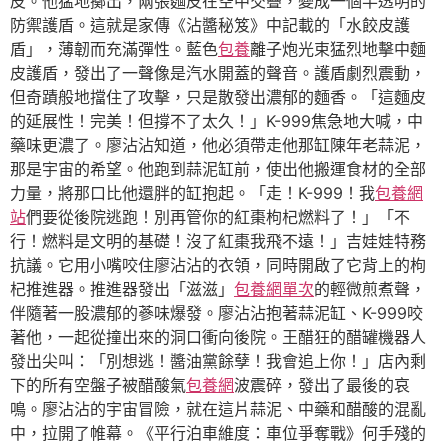
皮。他猛地擲出，兩張麵皮在空中交疊，變成一個半透明的
防禦護盾。這就是家傳《沾醬秘笈》中記載的「水餃皮護
盾」，薄韌而充滿彈性。藍色
包養
離子炮光束猛烈地擊中麵
皮護盾，發出了一聲像是汽水開蓋的聲音。護盾劇烈震動，
但奇蹟般地擋住了攻擊，只是散發出濃郁的麵香。「這麵皮
的延展性！完美！但撐不了太久！」K-999焦急地大喊，中
藥味更濃了。廖沾沾知道，他必須帶走他那缸陳年老蒜泥，
那是宇宙的希望。他跑到蒜泥缸前，使出他搬運食材的全部
力量，將那口比他還胖的缸抱起。「走！K-999！我
包養網
站
們要從後院逃跑！別再管你的紅棗枸杞燃料了！」「不
行！燃料是文明的基礎！沒了紅棗我飛不遠！」吉娃娃特務
抗議。它用小嘴咬住廖沾沾的衣領，同時開啟了它背上的枸
杞推進器。推進器發出「滋滋」
包養網單次
的輕微煎煮聲，
伴隨著一股濃郁的蔘味爆發。廖沾沾抱著蒜泥缸、K-999咬
著他，一起從撞出來的洞口衝向後院。王醋狂的醋罐機器人
發出尖叫：「別想逃！醬油黨餘孽！我會追上你！」店內剩
下的所有空盤子被醋酸氣
包養網
波震碎，發出了最後的哀
鳴。廖沾沾的宇宙冒險，就在這片蒜泥、中藥和醋酸的混亂
中，拉開了帷幕。《平行泊車維度：車位爭奪戰》何手殘的