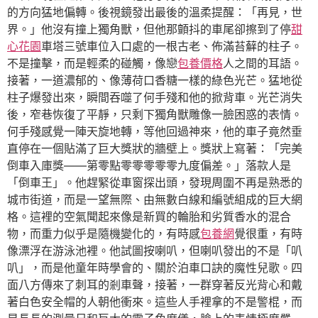
的方向猛地偏轉。後視鏡發出最後的溫柔提醒：「再見，世
界。」他沒有撞上獨角獸，但他那顫抖的車尾卻擦到了停
甜
心花園
車塔三號車位入口處的一根古老、佈滿苔蘚的柱子。
不是撞擊，而是輕柔的碰觸，像戀
包養價格
人之間的耳語。
接著，一道濃郁的、像薄荷口香糖一樣的綠色光芒。猛地從
柱子爆發出來，瞬間吞噬了何手殘和他的掀背車。光芒消失
後，窄巷恢復了平靜，只剩下獨角獸雕像一臉困惑的表情。
何手殘感覺一陣天旋地轉，等他回過神來，他的車子竟然垂
直停在一個貼滿了巨大獎狀的牆壁上。獎狀上寫著：「完美
倒車入庫獎——第零點零零零零零九度偏差。」落款人是
「倒車王」。他趕緊從車窗探出頭，發現周圍不再是熟悉的
城市街道，而是一望無際、由無數白線和編號組成的巨大網
格。這裡的空氣聞起來像是新買的輪胎和劣質香水的混合
物，而重力似乎是隨機變化的，有時感
包養網
覺很重，有時
像漂浮在游泳池裡。他試圖按喇叭，但喇叭發出的不是「叭
叭」，而是他童年時學會的、關於泊車口訣的魔性兒歌。四
面八方傳來了刺耳的剎車聲，接著，一群穿著反光背心和戴
著白色安全帽的人朝他衝來。這些人手裡拿的不是警棍，而