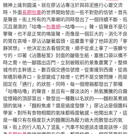
精神上達到圓滿。就在廖沾沾專注於與蒜泥進行心靈交流
時，外面
長期包養
的世界開始發出一些不對勁的信號。首先
是聲音。街上所有的汽車喇叭同時發出了一個持續不斷、低
沉且潮濕的「咕嚕—
包養網
—咕嚕——」聲。這聲音不是引
擎聲，也不是正常的鳴笛聲，而像是一個巨大的、消化不良
的胃在哀嚎。廖沾沾皺著眉頭，這嚴重干擾了他蒜泥的「寧
靜冥想」。他決定出去看個究竟，順手從桌上拿了一張髒兮
兮的，印著《沾醬秘笈》封面的皺衛生紙，塞進口袋以備不
時之需。他一腳踏出店門，立刻被眼前的景象震驚了。整條
城市的主幹道上，數百個交通信號燈，從東邊到西邊，從高
架橋到巷弄口，全部變成了綠燈。它們不是交替閃爍，而是
固定在「通行」的狀態，同時，每一個燈箱都發出了那種
「咕嚕咕嚕」的聲音，並且有一層淡淡的、熱氣騰騰的白霧
從燈箱的頂部冒出，散發出一種難以名狀的——麵粉蒸煮過
頭的氣味。「麵粉焦慮？還是過度發酵？」廖沾沾是個醬料
學家，對所有食物相關的氣味都極度敏感。他聞出來了，這
是一種只有在極度巨大的麵團因為壓力過大而散發出的氣
味。街上的行人陷入了混亂。汽車不知道該走還是該停，因