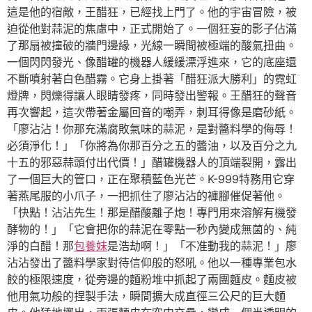
這是他的宿敵，王醋狂，已經找上門了。他的宇宙冒險，被
迫從他對蒜泥的焦慮中，正式開始了。一個狂妄的影子佔滿
了那扇被撞破的牆門邊緣，光線一瞬間被極端的酸氣扭曲。
一個閃閃發光、像醋罐的機器人緩緩漂浮進來，它的底座還
不斷噴射著白色醋霧。它身上掛著「醋狂派大勝利」的霓虹
燈牌，閃爍得讓人眼睛發疼，同時發出警報。王醋狂的聲音
再次響起，這次帶著金屬回音的嘲弄，刺耳得像是磨砂紙。
「廖沾沾！你那充滿腐敗氣味的蒜泥，是對醬料學的侮辱！
必須淨化！」「你將為你那百分之五的醬油，以及百分之九
十五的邪惡蒜頭付出代價！」醋罐機器人的頂端裂開，露出
了一個巨大的管口，正在聚積藍色光芒。K-999特務用它穿
著燕尾服的小爪子，一把抓住了廖沾沾的褲腳催促著他。
「快點！沾沾先生！那是醋酸離子炮！專門用來溶解有機發
酵物的！」「它會把你的蒜泥在零點一秒內變成無菌的、純
淨的白醋！那
包養妹
是浩劫啊！」「不准動我的蒜泥！」廖
沾沾發出了醬料學家對待信仰般的怒吼。他以一種專業包水
餃的極限速度，從旁邊的麵粉堆中抓起了兩團麵皮。麵皮被
他用氣功般的捏製手法，瞬間擴大成直徑三公尺的巨大麵