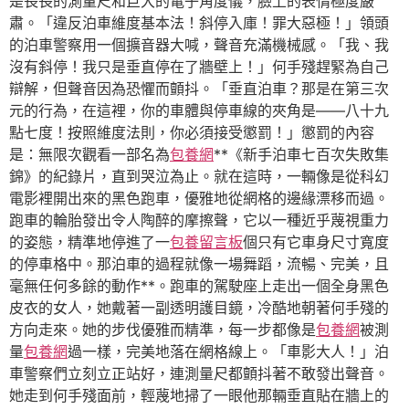
是長長的測量尺和巨大的電子角度儀，臉上的表情極度嚴
肅。「違反泊車維度基本法！斜停入庫！罪大惡極！」領頭
的泊車警察用一個擴音器大喊，聲音充滿機械感。「我、我
沒有斜停！我只是垂直停在了牆壁上！」何手殘趕緊為自己
辯解，但聲音因為恐懼而顫抖。「垂直泊車？那是在第三次
元的行為，在這裡，你的車體與停車線的夾角是——八十九
點七度！按照維度法則，你必須接受懲罰！」懲罰的內容
是：無限次觀看一部名為
包養網
**《新手泊車七百次失敗集
錦》的紀錄片，直到哭泣為止。就在這時，一輛像是從科幻
電影裡開出來的黑色跑車，優雅地從網格的邊緣漂移而過。
跑車的輪胎發出令人陶醉的摩擦聲，它以一種近乎蔑視重力
的姿態，精準地停進了一
包養留言板
個只有它車身尺寸寬度
的停車格中。那泊車的過程就像一場舞蹈，流暢、完美，且
毫無任何多餘的動作**。跑車的駕駛座上走出一個全身黑色
皮衣的女人，她戴著一副透明護目鏡，冷酷地朝著何手殘的
方向走來。她的步伐優雅而精準，每一步都像是
包養網
被測
量
包養網
過一樣，完美地落在網格線上。「車影大人！」泊
車警察們立刻立正站好，連測量尺都顫抖著不敢發出聲音。
她走到何手殘面前，輕蔑地掃了一眼他那輛垂直貼在牆上的