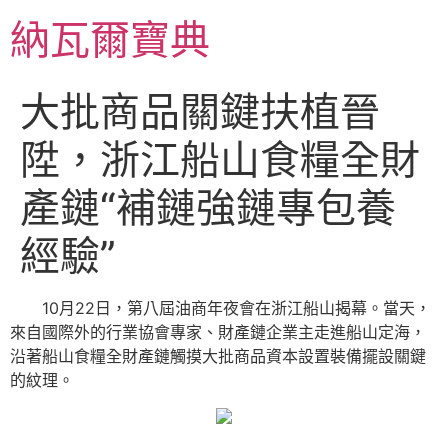
跳
納瓦爾寶典
至
主
要
大批商品關鍵扶植晉
內
容
陞，浙江船山食糧全財
產鏈“補鏈強鏈專包養
經驗”
10月22日，第八屆油商年夜會在浙江船山揭幕。當天，
來自國際外的行業協會專家、財產鏈企業主走進船山定海，
沿著船山食糧全財產鏈觸摸大批商品資本設置裝備擺設關鍵
的紋理。