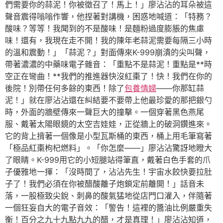
們需要你的蒜泥！你被徵召了！馬上！」廖沾沾的耳朵被這
聲音震得嗡嗡作響，他捏著對講機，困惑地喊道：「特務？
酸味？等等！我聞到的不是酸味！是麵粉過度膨脹的焦慮
味！還有，我現在走不開！我的陳年老蒜泥需要每隔三小時
的溫和震動！」「蒜泥？」對面傳來K-999崩潰的尖叫聲，
帶著濃濃的中藥味電子雜音：「重點不是蒜泥！重點是**時
空正在彎曲！**我們的推進器快沒紅棗了！快！我們在你的
後院！別帶任何多餘的東西！除了
包養情婦
——你那缸蒜
泥！」就在廖沾沾還在糾結要不要帶上他最珍愛的那把銀勺
時，外面的牆壁傳來一聲巨大的撞擊。一個穿著黑色燕尾
服、戴著太陽眼鏡的太空吉娃娃，正從牆上的破洞鑽進來。
它的背上揹著一個像是小型瓦斯桶的東西，桶上用毛筆寫著
「極品紅棗枸杞燃料」。「你怎麼——」廖沾沾驚訝地瞪大
了眼睛。K-999用它的小短腿站得筆直，戴著白色手套的爪
子優雅地一揮：「沒時間了，沾沾先生！宇宙水餃快要拉肚
子了！我們必須在你被醋酸離子炮鎖定前離開！」話音未
落，一股極致尖銳、刺鼻的酸氣猛地從店門口灌入，伴隨著
一個狂妄自大的電子音效：「警告！這裡的醬油比例嚴重失
衡！百分之九十九點九九的醋，才是真理！」廖沾沾知道，