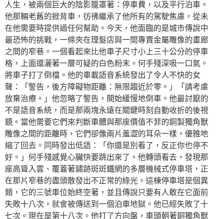
人生，被兩個巨大的陰影籠罩著：停車費，以及平行泊車。
他那輛老舊的掀背車，彷彿繼承了他所有的駕駛焦慮，從未
在他需要時提供過任何幫助。今天，他面臨的是城市傳說中
最恐怖的挑戰，一條夾在理髮店與一間專賣金屬雕像的畫廊
之間的窄巷。一個看起來比他車子尺寸小上三十公分的停車
格，上面還灑著一層可疑的白色粉末。何手殘深吸一口氣。
將車子打了倒檔。他的車載語音系統發出了令人不快的女
聲：「警告，後方障礙物距離：無限趨近於零。」「請考慮
放棄治療。」他忽略了警告，開始緩慢地倒車。他最討厭的
不是語音系統，而是那兩塊永遠在關鍵時刻自動收折的後視
鏡。當他需要它們來判斷車體與那座價值不菲的銅製獨角獸
雕像之間的距離時，它們卻像兩片羞澀的耳朵一樣，優雅地
縮了回去。同時發出低語：「你還是別看了，反正你也停不
好。」何手殘感覺心臟快要跳出來了。他轉頭看去，發現那
座高聳入雲、覆蓋著鏽跡斑斑鐵網的多層機械式停車塔，正
在那片窄巷的盡頭散發出不正常的綠光。這棟停車塔是個異
類，它的三號車位始終空著，並且傳說只要有人敢在它面前
失敗十八次，就會被傳送到一個泊車地獄。他已經失敗了十
七次。現在是第十八次。他打了方向盤，車頭朝著銅獨角獸