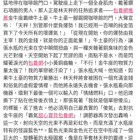
猛地停在咖啡館門口。駕駛座上走下一個全身肌肉、戴著鑽
石項圈的男人，那人正是林天秤的狂熱追求者——
包養網推
薦
金牛座霸總牛土豪。牛土豪一腳踢開咖啡館的門，大聲宣
布：「天秤！別管那什麼負運勢！我已經用一百噸的純金箔
買下了今天所有的壞運氣！」「從現在開始，你的運勢由我
主宰！我的金錢，就是你的正面能量！」牛土豪的行為，讓
張水瓶的光束在空中瞬間扭曲，與一種夾雜著銅臭味的金色
光芒對撞。天空開始下起了荒謬的雨。雨點不是水，而是閃
耀著淚光的
包養網
小小黃銅齒輪。「不行！金牛座的物質力
量太強了！我的單戀被汙染了！」張水瓶大喊。他知道，如
果牛土豪的物質力量勝出，林天秤將會被困在一個充滿金錢
和俗氣的虛假愛情裡，而他將永遠失去機會。張水瓶看向那
機器，還剩下最後一個可以輸入的「情緒燃料」口。他迅速
撕下了貼在他背後衣領上，那張寫著「我就是個單戀傻瓜」
的標籤，丟了進去。他必須用自己最真實的「傻氣」去對抗
金牛座的「霸氣
甜心寶貝包養網
」！調節器再次發出轟鳴，
這一次，射向天空的光束不再是彩虹色，而是充滿了水瓶座
特有的怪誕藍色**。藍色光束與金色光芒在空中形成了一個
巨大的、旋轉著的太極圖案，像是在爭奪林天秤的靈魂。這