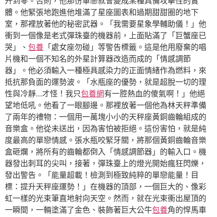
升到零。否則，他那份單戀就會變成某種具備攻擊性的實
體。他緊張地跑進他堆滿了星座圖表和過期甜甜圈的地下
室，那裡放著他的秘密武器。「我需要星象學輔助儀！」他
衝到一個像是老式彈珠臺的機器前，上面貼滿了「巨蟹座已
哭」、
包養
「處女座勿碰」等警告標籤。這是他用廢棄的唱
片機和一個不知名的外星計算器改造而成的「情感調節
器」。他必須輸入一種極具感染力的正面情緒作為燃料，來
抵抗那負面的運勢波。「水瓶座的優勢，就是超脫一切的理
性與冷靜…才怪！我只
包養網
有一腔熱血的傻氣啊！」他絕
望地低吼。他看了一眼腳邊。那裡放著一個他為林天秤準備
了兩年的禮物：一個用一萬塊小小的天秤座黃銅齒輪組成的
音樂盒。他從未送出，因為害怕被拒絕。這份害怕，就是純
度最高的單戀情感。張水瓶咬緊牙關，將那個黃銅齒輪音樂
盒砸爛，將所有的齒輪都倒入「情感調節器」的輸入口。機
器發出刺耳的尖叫，接著，彈珠臺上的燈光開始瘋狂閃爍，
發出警告。「能量超載！檢測到極致純粹的單戀能量！目
標：提升天秤座運勢！」在機器的頂部，一個巨大的、像彩
虹一樣的光束筆直地射向天空。然而，就在光束衝出屋頂的
一瞬間，一輛塗滿了金色、裝飾著巨大公牛
包養
角的悍馬車