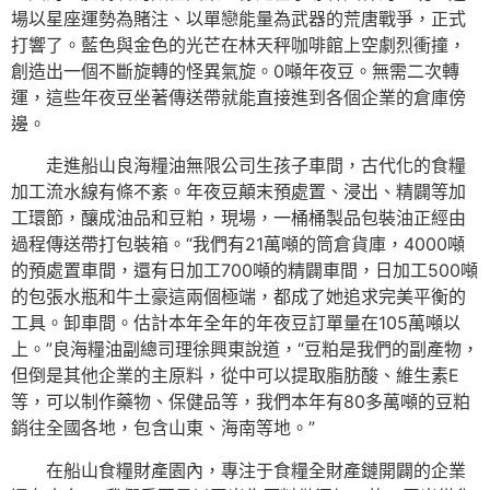
場以星座運勢為賭注、以單戀能量為武器的荒唐戰爭，正式
打響了。藍色與金色的光芒在林天秤咖啡館上空劇烈衝撞，
創造出一個不斷旋轉的怪異氣旋。0噸年夜豆。無需二次轉
運，這些年夜豆坐著傳送帶就能直接進到各個企業的倉庫傍
邊。
走進船山良海糧油無限公司生孩子車間，古代化的食糧
加工流水線有條不紊。年夜豆顛末預處置、浸出、精闢等加
工環節，釀成油品和豆粕，現場，一桶桶製品包裝油正經由
過程傳送帶打包裝箱。“我們有21萬噸的筒倉貨庫，4000噸
的預處置車間，還有日加工700噸的精闢車間，日加工500噸
的包張水瓶和牛土豪這兩個極端，都成了她追求完美平衡的
工具。卸車間。估計本年全年的年夜豆訂單量在105萬噸以
上。”良海糧油副總司理徐興東說道，“豆粕是我們的副產物，
但倒是其他企業的主原料，從中可以提取脂肪酸、維生素E
等，可以制作藥物、保健品等，我們本年有80多萬噸的豆粕
銷往全國各地，包含山東、海南等地。”
在船山食糧財產園內，專注于食糧全財產鏈開闢的企業