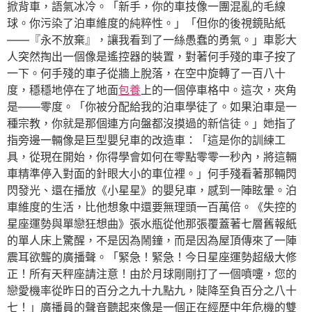
掀背車，語氣冰冷。「新手，你的車技像一團混亂的毛線
球。你污染了泊車維度的純粹性。」「但你的後視鏡貼紙
——『永不放棄』，讓我看到了一絲愚蠢的勇氣。」車影大
人突然掏出一個像是遙控器的裝置，對著何手殘的車子按了
一下。何手殘的車子從牆上脫落，在空中旋轉了一百八十
度，穩穩地停在了地面
包養
上的一個停車格中。這次，夾角
是——零度。「你被分配給我的泊車學徒了。如果泊車是一
種宗教，你就是那個連方向盤都沒摸過的新信徒。」她指了
指旁邊一輛像是巨型嬰兒車的改造車：「這是你的訓練工
具，從現在開始，你得學會如何在零點零零一秒內，將這輛
車精準停入對面的針眼大小的車位裡。」何手殘看著那輛閃
閃發光、還在播放《小星星》的嬰兒車，感到一陣眩暈。泊
車維度的生活，比他想象中還要無理頭一百萬倍。《失控的
星座運勢與單戀狂想曲》張水瓶從他那張覆蓋著七層舊報紙
的單人床上驚醒，不是因為鬧鐘，而是因為屋頂傳來了一陣
震耳欲聾的廣播聲。「緊急！緊急！今日星座運勢超級大修
正！所有天秤座請注意！由於月球剛剛打了一個噴嚏，您的
戀愛機率從昨日的百分之九十九點九，陡降至負百分之八十
七！」廣播員的聲音聽起來像是一個正在經歷中年危機的雙