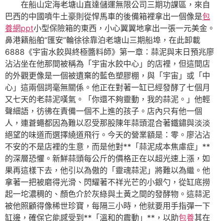
在船山定海老塘山直達儲運無限公司三期功課區，來自
巴西的中國噴牛土豪則從悍馬車的後備箱裡拿出一個像是
包
養網ppt
小型保險箱的東西，小心翼翼地拿出一張一元美金。
鼻港籍船舶“匯安”輪徐徐靠泊老塘山三期船埠，在此卸載
6888《宇宙水餃與終極醬料師》第一章：蒜泥與末日預兆廖
沾沾坐在他那間被稱為「宇宙水餃中心」的店裡，但這間店
的外觀更像是一個被遺棄的藍色塑膠棚，與「宇宙」或「中
心」這兩個詞毫無關係。他正在對著一缸已經發酵了七個月
又七天的老蒜泥嘆氣。「你還不夠靈動，我的蒜泥。」他輕
聲細語，彷彿在責備一個不上進的孩子。店內只有他一個
人，連蒼蠅都因為難以忍受那股陳年蒜頭混合著鐵鏽與淡淡
絕望的味道而選擇繞道飛行。今天的營業額是：零。廖沾沾
不安的不是店裡的生意，而是他對**「蒜泥成本焦慮症」**
的深層恐懼。新鮮蒜頭每公斤的價格正在以超光速上漲，如
果再這樣下去，他引以為傲的「靈魂蒜泥」將難以為繼。他
拿著一把被磨得光滑、閃耀著不祥光芒的小銀勺，從缸底撈
起一坨濃稠的、顏色介於灰綠與土黃之間的發酵物。這蒜泥
被他照顧得像稀世珍寶，每隔三小時，他就要用手指彈一下
缸邊，確保它能感受到**「溫和的震動」**，以助
包養
其在