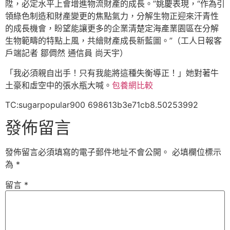
陞，必定水平上會增進物流財產的成長。”姚慶表現，“作為引
領綠色制造和財產變更的焦點氣力，分解生物正迎來汗青性
的成長機會，盼望能讓更多的企業清楚定海產業園區在分解
生物範疇的特點上風，共繪財產成長新藍圖。”（工人日報客
戶端記者 鄒倜然 通信員 尚天宇）
「我必須親自出手！只有我能將這種失衡導正！」她對著牛
土豪和虛空中的張水瓶大喊。
包養網比較
TC:sugarpopular900 698613b3e71cb8.50253992
發佈留言
發佈留言必須填寫的電子郵件地址不會公開。
必填欄位標示
為
*
留言
*