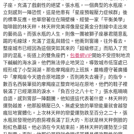
子座，充滿了戲劇性的絕望。張水瓶，一個典型的水瓶座，
立刻感到一陣恐慌，這是他患有「星座預報壓力症候群」後
的標準反應。他單戀著住在隔壁棟、經營一家「平衡美學」
咖啡館的林天秤。林天秤完美得像是從黃金分割線中走出來
的藝術品。而張水瓶的人生，則像一團被獅子座暴君隨意亂
踢的毛線球，充滿了混亂與錯位。他衝到窗邊，往外看去。
整座城市已經因為這個突如其來的「超級修正」而陷入了荒
謬的混亂。街道上的雙魚座們，
包養網VIP
開始不受控制地流
下鹹鹹的海水淚，他們無法停止地哭泣，導致城市低窪處已
經形成了小型潟湖。那些摩羯座的上班族，嚴格遵守著廣播
中「摩羯座今天適合原地踏步，否則將失去襪子」的指令。
數百名西裝筆挺的摩羯座正整齊地站在原地，他們的鞋子裡
裝滿了已經潮濕的淚水。「負百分之八十七？」張水瓶喃喃
自語，感到胃部一陣翻騰，他知道這代表著什麼。林天秤的
運勢越差，他那股積壓已久、無處安放的單戀能量就會越發
瘋狂地實體化。上次林天秤的戀愛運勢跌至百分之二十，張
水瓶就發現他的廚房裡長滿了巨大的、形狀是林天秤側臉的
粉紅色蘑菇。他必須在今天結束前，將林天秤的運勢至少提