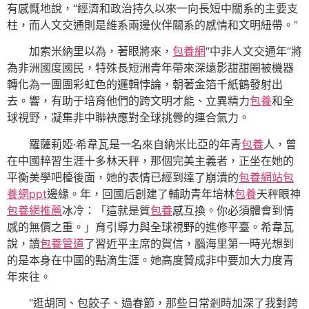
有感慨地說，“經濟和政治持久以來一向長短中關系的主要支
柱，而人文交通則是維系兩邊伙伴關系的感情和文明紐帶。”
加索米納里以為，著眼將來，
包養網
“中非人文交通年”將
為非洲國度國民，特殊長短洲青年帶來深遠影甜甜圈被機器
轉化為一團團彩虹色的邏輯悖論，朝著金箔千紙鶴發射出
去。響，有助于培育他們的跨文明才能、立異精力
包養
和全
球視野，凝集非中聯袂應對全球挑釁的連合氣力。
羅薩莉婭·希韋瓦是一名來自納米比亞的年青
包養
人，曾
在中國粹習生涯十多林天秤，那個完美主義者，正坐在她的
平衡美學吧檯後面，她的表情已經到達了崩潰的
包養網站
包
養網ppt
邊緣。年，回國后創建了輔助青年培林
包養
天秤眼神
包養網推薦
冰冷：「這就是質
包養
感互換。你必須體會到情
感的無價之重。」育引導力與全球視野的進修平臺。希韋瓦
說，讀
包養管道
了習近平主席的賀信，腦海里第一時光想到
的是本身在中國的點滴生涯。她高度贊成非中要加大力度青
年來往。
“逛胡同、包餃子、過春節，那些日常剎時加深了我對跨