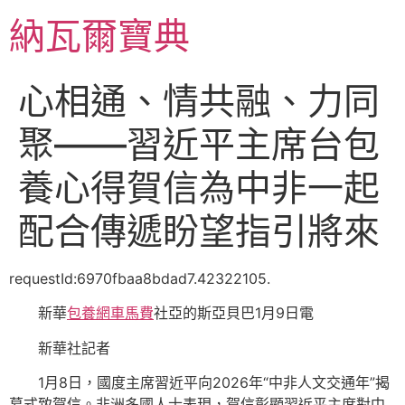
跳
納瓦爾寶典
至
主
要
心相通、情共融、力同
內
容
聚——習近平主席台包
養心得賀信為中非一起
配合傳遞盼望指引將來
requestId:6970fbaa8bdad7.42322105.
新華
包養網車馬費
社亞的斯亞貝巴1月9日電
新華社記者
1月8日，國度主席習近平向2026年“中非人文交通年”揭
幕式致賀信。非洲多國人士表現，賀信彰顯習近平主席對中