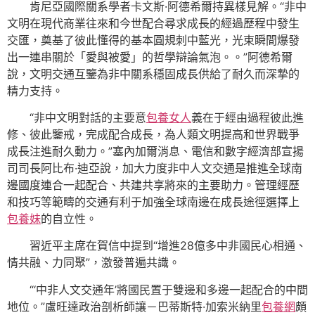
肯尼亞國際關系學者卡文斯·阿德希爾持異樣見解。“非中
文明在現代商業往來和今世配合尋求成長的經過歷程中發生
交匯，奠基了彼此懂得的基本圓規刺中藍光，光束瞬間爆發
出一連串關於「愛與被愛」的哲學辯論氣泡。。”阿德希爾
說，文明交通互鑒為非中關系穩固成長供給了耐久而深摯的
精力支持。
“非中文明對話的主要意
包養女人
義在于經由過程彼此進
修、彼此鑒戒，完成配合成長，為人類文明提高和世界戰爭
成長注進耐久動力。”塞內加爾消息、電信和數字經濟部宣揚
司司長阿比布·迪亞說，加大力度非中人文交通是推進全球南
邊國度連合一起配合、共建共享將來的主要助力。管理經歷
和技巧等範疇的交通有利于加強全球南邊在成長途徑選擇上
包養妹
的自立性。
習近平主席在賀信中提到“增進28億多中非國民心相通、
情共融、力同聚”，激發普遍共識。
“‘中非人文交通年’將國民置于雙邊和多邊一起配合的中間
地位。”盧旺達政治剖析師讓－巴蒂斯特·加索米納里
包養網
頗