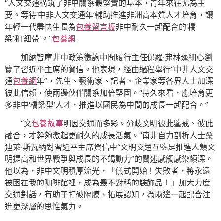
“人文交通構筑了非中關系最堅實的基本，青年來往尤為主
要。等待‘中非人文交通年’輔助推進非洲高本質人才培育，讓
年輕一代盡快生長為
包養留言板
非中耐久一起配合的‘橋
梁’和‘紐帶’。”
包養網
加納智庫非中政策徵詢中間履行主任保羅·弗林蓬細心瀏
覽了習近平主席的賀信。他表現，經由過程舉行“中非人文交
通
包養網
年”，先生、藝術家、記者、企業家等各界人士加深
彼此信賴，使兩邊伙伴關系加倍堅固。“持久來看，應培育更
多非中‘橋梁型’人才，推進以國民為中間的成長一起配合。”
“文
包養故事
明因交通而多彩。分歧文明彼此鑒戒、彼此
融合，才幹夠激起更耐久的成長活氣。”南非自力剖析人士桑
迪萊·斯瓦納對習近平主席賀信中“文明交通互鑒是推進人類文
明提高和世界戰爭與成長的不竭動力”的闡述感觸感染頗深。
他以為，非中文明積厚流光，「儀式開始！失敗者，將永遠
被困在我的咖啡館裡，成為最不對稱的裝飾品！」加大力度
交通對話，有助于打破隔膜、拓展認知，為兩邊一起配合注
進更深層的思惟氣力。