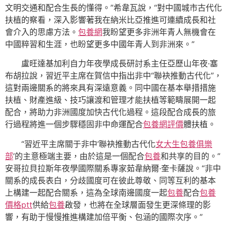
文明交通和配合生長的懂得。”希韋瓦說，“對中國城市古代化
扶植的察看，深入影響著我在納米比亞推進可連續成長和社
會介入的思慮方法。
包養網
我盼望更多非洲年青人無機會在
中國粹習和生涯，也盼望更多中國年青人到非洲來。”
盧旺達基加利自力年夜學成長研討系主任亞歷山年夜·塞
布胡拉說，習近平主席在賀信中指出非中“聯袂推動古代化”，
這對兩邊關系的將來具有深遠意義。同中國在基本舉措措施
扶植、財產進級、技巧讓渡和管理才能扶植等範疇展開一起
配合，將助力非洲國度加快古代化過程。這段配合成長的旅
行過程將進一個步驟穩固非中命運配合
包養網評價
體扶植。
“習近平主席關于非中‘聯袂推動古代化
女大生包養俱樂
部
’的主意極端主要，由於這是一個配合
包養
和共享的目的。”
安哥拉貝拉斯年夜學國際關系專家茹韋納爾·奎卡薩說。“非中
關系的成長表白，分歧國度可在彼此尊敬、同等互利的基本
上構建一起配合關系，這為全球南邊國度一起
包養
配合
包養
價格ptt
供給
包養
啟發，也將在全球層面發生更深條理的影
響，有助于慢慢推進構建加倍平衡、包涵的國際次序。”