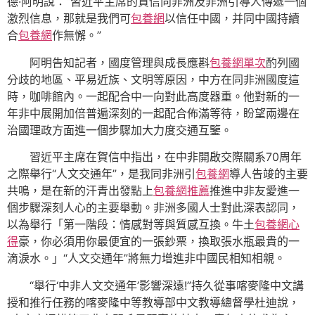
德·阿明說：“習近平主席的賀信向非洲及非洲引導人傳遞一個
激烈信息，那就是我們可
包養網
以信任中國，并同中國持續
合
包養網
作無懈。”
阿明告知記者，國度管理與成長應斟
包養網單次
酌列國
分歧的地區、平易近族、文明等原因，中方在同非洲國度這
時，咖啡館內。一起配合中一向對此高度器重。他對新的一
年非中展開加倍普遍深刻的一起配合佈滿等待，盼望兩邊在
治國理政方面進一個步驟加大力度交通互鑒。
習近平主席在賀信中指出，在中非開啟交際關系70周年
之際舉行“人文交通年”，是我同非洲引
包養網
導人告竣的主要
共鳴，是在新的汗青出發點上
包養網推薦
推進中非友愛進一
個步驟深刻人心的主要舉動。非洲多國人士對此深表認同，
以為舉行「第一階段：情感對等與質感互換。牛土
包養網心
得
豪，你必須用你最便宜的一張鈔票，換取張水瓶最貴的一
滴淚水。」“人文交通年”將無力增進非中國民相知相親。
“舉行‘中非人文交通年’影響深遠!”持久從事喀麥隆中文講
授和推行任務的喀麥隆中等教導部中文教導總督學杜迪說，