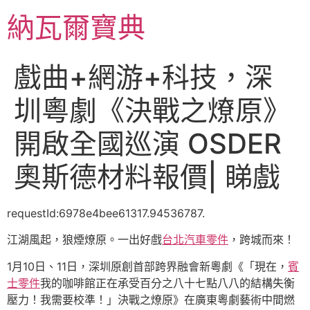
跳
納瓦爾寶典
至
主
要
戲曲+網游+科技，深
內
容
圳粵劇《決戰之燎原》
開啟全國巡演 OSDER
奧斯德材料報價| 睇戲
requestId:6978e4bee61317.94536787.
江湖風起，狼煙燎原。一出好戲
台北汽車零件
，跨城而來！
1月10日、11日，深圳原創首部跨界融會新粵劇《「現在，
賓
士零件
我的咖啡館正在承受百分之八十七點八八的結構失衡
壓力！我需要校準！」決戰之燎原》在廣東粵劇藝術中間燃