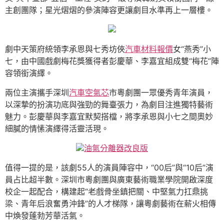
主創團隊；星光熠熠的參演陣容更讓劇目水準再上一層樓。
劇中天策府統領李承恩與七秀坊俠
汽車材料報價
女“燕秀”小
七，由中國戲劇梅花獎獲得者彭慶華、李嘉宜組成雙“梅花”陣
容領銜演繹。
兩位主演攜手深圳
汽車空氣芯
市粵劇團一眾優秀青年演員，
以深摯的扮演功底與強勁的舞臺張力，為劇目注進獨特藝術
魅力。彭慶華與李嘉宜默契搭檔，將李承恩與小七之間奧妙
細膩的情愫演繹得活靈活現。
油氣分離器改良版
值得一提的是，該劇55人的演員陣容中，“00后”與“10后”演
員占比超半數。深圳市粵劇團與廣東藝術職業學院開啟深度
校企一起配合，構建起“老戲骨坐鎮把關、中堅氣力扛鼎挑
梁、青年后浪奮勇沖鋒”的人才梯隊，讓粵劇藝術在薪火相傳
中煥發蓬勃芳華活氣。