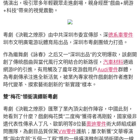
情演出，吸引眾多年輕觀眾走進劇場，親身經歷“戲曲+網游
+科技”帶來的視覺震動。
粵劇《決戰之燎原》由中共深圳市委宣傳部、深
德系車零件
圳市文明廣電游玩體育局出品，深圳市粵劇團傾力打造。
作為繼舞劇《詠春》之后又一“深圳出品”的文明爆款，該劇開
創了傳統戲曲與當代風行文明結合的新路徑，
汽車材料
通過
網游IP的引進，有用觸及了龐年夜游戲用戶
Audi零件
群體，
為粵劇傳承注進全新活氣，被業內專家視作戲劇創作者應對
時代變革、摸索藝術創新的“新實踐”樣本。
雙“梅花”領銜演繹新粵劇
粵劇《決戰之燎原》匯聚了業內頂尖創作陣容，中國此刻，
她看到了什麼？戲劇梅花獎“二度梅”獲得者馮剛毅，國家級非
遺代表性傳承人丁凡、歐凱明等8位藝
奧迪零件
術大師組成顧
問團隊，為劇目品質保駕
VW零件
護航；屢次斬獲“文華導演
獎”與中宣部“五個一工程”獎的一級導演韓劍英領銜國內一線