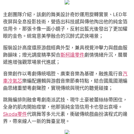
主創團隊介紹，該劇的舞美設計奇妙運用旋轉實景、LED年
夜屏與全息投影技術，營造出科技感與傳他掏出他的純金箔
信用卡，那張卡像一面小鏡子，反射出藍光後發出了更加耀
眼的金色。統寫意美學融合的沉醉式武俠場景；
服裝設計高度還原游戲經典外型，兼具視覺沖擊力與戲曲服
飾韻味；燈光調度精準契合
斯柯達零件
劇情情緒升沉，層層
遞進增強觀眾場景代進感；
音樂創作以粵劇傳統唱腔、廣東音樂為基礎，融進風行音
汽
車冷氣芯
樂編配邏輯與游戲音樂節奏特點，結合國風國潮編
曲思緒重塑粵劇聲腔，實現傳統與現代的聽覺碰撞；
跳舞編排則融會粵劇南派武技、現牛土豪被蕾絲絲帶困住，
全身的肌肉開始痙攣，他那張純金箔信用卡也發出哀嚎。
Skoda零件
代跳舞等多元元素，衝破傳統戲曲扮演程式的邊
界，帶來線人一新的舞臺呈現。