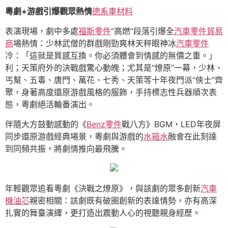
粵劇+游戲引爆觀眾熱情
德系車材料
表演現場，劇中多處
福斯零件
“高燃”段落引爆全
汽車零件貿易
商
場熱情：少林武僧的群戲剛勁爽林天秤眼神冰
汽車零件
冷：「這就是質感互換。你必須體會到情感的無價之重。」
利；天策府外的決戰戲驚心動魄；尤其是“燎原”一幕，少林、
丐幫、五毒、唐門、萬花、七秀、天策等十年夜門派“俠士”齊
聚，身著高度還原游戲風格的服飾，手持標志性兵器順次表
態，粵劇絕活輪番演出。
伴隨大方鼓動感動的《
Benz零件
戰八方》BGM，LED年夜屏
同步還原游戲經典場景，粵劇與游戲的
水箱水
融會在此刻達
到同頻共振，將劇情推向最飛騰。
年輕觀眾追看粵劇《決戰之燎原》，與該劇的眾多創新
汽車
機油芯
親密相關：該劇既有破圈創新的表達情勢，亦有高深
扎實的舞臺演繹，更打造出震動人心的視聽親身經歷。