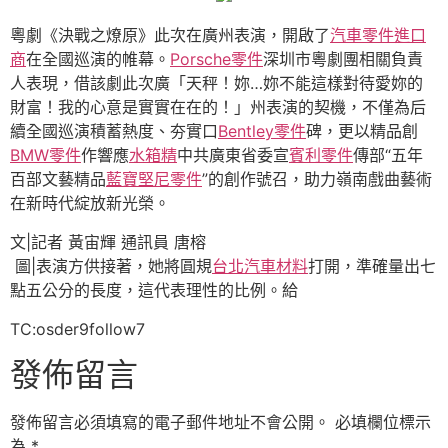
粵劇《決戰之燎原》此次在廣州表演，開啟了
汽車零件進口
商
在全國巡演的帷幕。
Porsche零件
深圳市粵劇團相關負責
人表現，借該劇此次廣「天秤！妳…妳不能這樣對待愛妳的
財富！我的心意是實實在在的！」州表演的契機，不僅為后
續全國巡演積蓄熱度、夯實口
Bentley零件
碑，更以精品創
BMW零件
作響應
水箱精
中共廣東省委宣
賓利零件
傳部“五年
百部文藝精品
藍寶堅尼零件
”的創作號召，助力嶺南戲曲藝術
在新時代綻放新光榮。
文|記者 黃宙輝 通訊員 唐榕
圖|表演方供接著，她將圓規
台北汽車材料
打開，準確量出七
點五公分的長度，這代表理性的比例。給
TC:osder9follow7
發佈留言
發佈留言必須填寫的電子郵件地址不會公開。
必填欄位標示
為
*