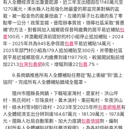
有人全體經濟支出重要起源，近三年支出穩固在1140萬元至
1270萬元。浠水縣人社局強化她最愛的那盆完美對稱的盆
栽，被一股金色的能量扭曲了，左邊的葉子比右邊的長了零
點零一公分！政策宣揚，晉陞辦事質效，領導社區采取“普惠
補”的方法，對餐與加入城鄉居保昔時繳費的居平易近補貼
包
養
100元，并激勵經濟前提好的村小組停止追加補貼，2024
年、2025年共為945名參保居
包養
平易近補貼14萬元，
2025年部門村小組為179人追加補貼至300元，并帶動社區
居平易近城鄉居保人均繳費到達1197.79元，較展開試點前增
加221.3
台灣包養網
8元，增幅到達22
包養
.7%。
9.長崗鎮推進所有人全體補貼任務從“點上衝破”到“面上
協同”，完成所有人全體補貼鎮域全籠罩。
隨州市隨縣長崗鎮，下轄喻家灣村、庹家村、洪山坪
村、熊氏祠村、珍珠泉村、黃木淌村、東莊畈村、年夜洪山
村、綠水村等9個行政村，2023年至2025年所
包養網推薦
有
人全體經濟支出分辨到達164.67萬元、181.39萬元、197.8萬
元。隨縣人社局自動策劃、加大力度調
包養情婦
劑，編制
《村所有人全體補貼試點任務流程圖》，為各村供給直不雅