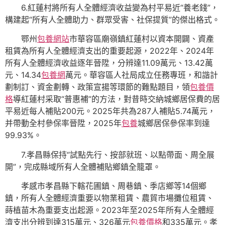
6.紅蓮村將所有人全體經濟收益變為村平易近“養老錢”，
構建起“所有人全體助力、群眾受害、社保提質”的傑出格式。
鄂州
包養網站
市華容區廟嶺鎮紅蓮村以資本開闢、資產
租賃為所有人全體經濟支出的重要起源，2022年、2024年
所有人全體經濟收益逐年晉陞，分辨達11.09萬元、13.42萬
元、14.34
包養網
萬元。華容區人社局成立任務專班，和諧計
劃制訂、資金劃轉、政策宣揚等環節的難點題目，領
包養價
格
導紅蓮村采取“普惠補”的方法，對昔時交納城鄉居保費的居
平易近每人補貼200元。2025年共為287人補貼5.74萬元，
并帶動全村參保率晉陞，2025年
包養
城鄉居保參保率到達
99.93%。
7.孝昌縣保持“試點先行、按部就班、以點帶面、周全展
開”，完成縣域所有人全體補貼鄉鎮全籠罩。
孝感市孝昌縣下轄花圃鎮、周巷鎮、季店鄉等14個鄉
鎮，所有人全體經濟重要以物業租賃、農貿市場攤位租賃、
蒔植苗木為重要支出起源。2023年至2025年所有人全體經
濟支出分辨到達315萬元、326萬元
包養價格
和335萬元。孝