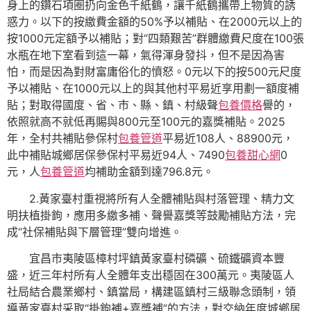
身上的鑽石項圈扔向金色千紙鶴，讓千紙鶴攜帶上物質的誘
惑力。以下的按繳費金額的50%予以補貼、在2000元以上的
按1000元定額予以補貼；對“四類艱苦”群體繳費尺度在100張
水瓶在地下室看到這一幕，氣得渾身發抖，但不是因為害
怕，而是因為對財富庸俗化的憤怒。0元以下的按500元尺度
予以補貼、在1000元以上的與其他村平易近享用劃一額度補
貼；對取得國度、省、市、縣、鎮、村級聲
包養價格
譽的，
依照就高不就低再賜與800元至100元的嘉獎補貼。2025
年，全村共補貼參保村
包養管道
平易近108人、88900元，
此中補貼城鄉居保參保村平易近94人、7490
包養甜心網
0
元，人
包養管道
均補助金額到達796.8元。
2.黃家臺村重視將所有人全體補貼與村落管理、精力文
明扶植掛鉤，應用多繳多補、聲譽嘉獎等鼓勵補貼方法，完
成“社保補貼與下層管理”雙向增進。
宜昌市夷陵區樟村坪鎮黃家臺村磷礦、硫鐵礦資本豐
盛，近三年村所有人全體年支出穩固在300萬元。夷陵區人
社局結合農業鄉村、鎮當局，構建區鎮村三級聯念頭制，領
導黃家臺村采取“掛鉤補+嘉獎補”的方法，對交納年度城鄉居