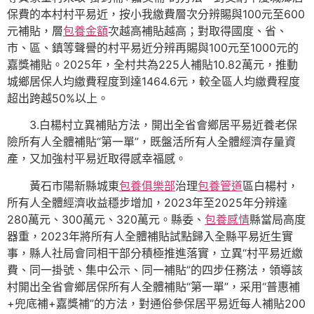
保費的本村村平易近，按小我繳費層次分辨賜與100元至600
元補貼，層
包養金額
次越高補貼越高；對取得國度、省、
市、區、鎮等聲譽的村平易近分辨再賜與100元至1000元的
嘉獎補貼。2025年，全村共為225人補貼10.82萬元，推動
城鄉居保人均繳費程度到達1464.6元，較全區人均繳費程度
超出跨越50%以上。
3.白楊村立異補貼方法，開出全省會鄉居平易近養老保
險所有人全體補貼“第一單”，既盤活所有人全體經濟存量資
產，又加強村平易近取得感幸福感。
黃石市陽新縣城東
包養俱樂部
治理
包養管道
區白楊村，
所有人全體經濟收益穩步增加，2023年至2025年分辨達
280萬元、300萬元、320萬元。縣委、
包養感情
縣當局高度
器重，2023年將所有人全體補貼試點歸入全縣平易近生實
事，縣人社局會同相干部分積極推進落實，立異“村平易近繳
費、同一掛號、集中公示、同一補貼”的四步任務法，領導該
村開出全省會鄉居保所有人全體補貼“第一單”，采用“普惠補
+兜底補+嘉獎補”的方法，對通俗參保居平易近每人補貼200