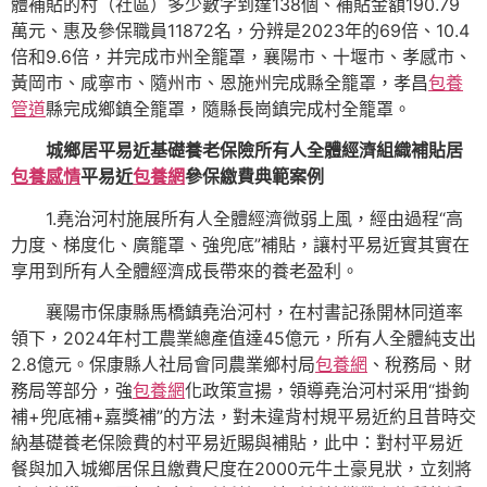
體補貼的村（社區）多少數字到達138個、補貼金額190.79
萬元、惠及參保職員11872名，分辨是2023年的69倍、10.4
倍和9.6倍，并完成市州全籠罩，襄陽市、十堰市、孝感市、
黃岡市、咸寧市、隨州市、恩施州完成縣全籠罩，孝昌
包養
管道
縣完成鄉鎮全籠罩，隨縣長崗鎮完成村全籠罩。
城鄉居平易近基礎養老保險所有人全體經濟組織補貼居
包養感情
平易近
包養網
參保繳費典範案例
1.堯治河村施展所有人全體經濟微弱上風，經由過程“高
力度、梯度化、廣籠罩、強兜底”補貼，讓村平易近實其實在
享用到所有人全體經濟成長帶來的養老盈利。
襄陽市保康縣馬橋鎮堯治河村，在村書記孫開林同道率
領下，‌2024年村工農業總產值達‌45億元‌，所有人全體純支出‌
2.8億元。保康縣人社局會同農業鄉村局
包養網
、稅務局、財
務局等部分，強
包養網
化政策宣揚，領導堯治河村采用“掛鉤
補+兜底補+嘉獎補”的方法，對未違背村規平易近約且昔時交
納基礎養老保險費的村平易近賜與補貼，此中：對村平易近
餐與加入城鄉居保且繳費尺度在2000元牛土豪見狀，立刻將