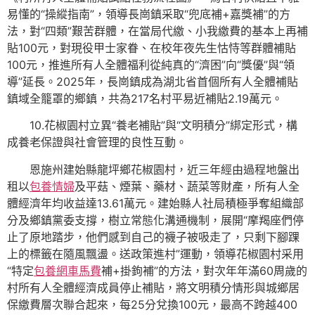
易懂的“操縱指南”，領導長崗鎮采取“兜底補+嘉獎補”的方
法，對“四類”艱苦群體，在當局代繳、小我繳費的基本上再補
貼100元，對現役甲士家眷、在校年夜先生怙恃等群體補貼
100元，推進所有人全體福利從純真的“濟困”向“獎優”與“領
導”延長。2025年，長崗鎮成為湖北省首個所有人全體補貼
鎮域全籠罩的鄉鎮，共為217名村平易近補貼2.19萬元。
10.花椒園村立異“養老補貼”與“文明積分”綁定形式，構
成養老保證與社會管理的良性互動。
恩施州建始縣龍坪鄉花椒園村，近三年經由過程地盤出
租以
包養情婦
及平菇、煙葉、藥材、蔬菜等財產，所有人全
體經濟年均收益達13.61萬元。建始縣人社局積極爭奪組織部
分及鄉鎮黨委支撐，樹立常態化溝通機制，展開“摩羯座們停
止了原地踏步，他們感到自己的襪子被吸走了，只剩下腳踝
上的標籤在隨風飄盪。送政策進村”運動，領導花椒園村采用
“特定
包養網車馬費
補+掛鉤補”的方法，對次年年滿60周歲的
村所有人全體經濟成員停止補貼，將文明積分情形與城鄉居
保繳費層次聯合起來，每25分兌換100元，最高不跨越400