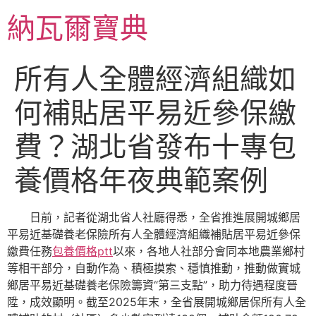
跳
納瓦爾寶典
至
主
要
所有人全體經濟組織如
內
容
何補貼居平易近參保繳
費？湖北省發布十專包
養價格年夜典範案例
日前，記者從湖北省人社廳得悉，全省推進展開城鄉居
平易近基礎養老保險所有人全體經濟組織補貼居平易近參保
繳費任務
包養價格ptt
以來，各地人社部分會同本地農業鄉村
等相干部分，自動作為、積極摸索、穩慎推動，推動做實城
鄉居平易近基礎養老保險籌資“第三支點”，助力待遇程度晉
陞，成效顯明。截至2025年末，全省展開城鄉居保所有人全