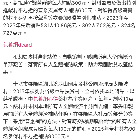
元、對“四類”艱苦群體每人補貼300元、對烈軍屬及做出特別
進獻村平易近的直系支屬每人補貼600元、對獲得各級聲譽
的村平易近再按聲譽等次疊加6檔差別化補貼。2023年至
2025年先后補貼531人10.86萬元、302人7.02萬元、324名
7.27萬元。
包養網dcard
4.太陽坡村進步站位、自動策劃，戰勝所有人全體經濟
單薄艱苦，落實所有人全體補貼政策，助力穩固脫貧攻堅結
果。
十堰市鄖陽區湖北滄浪山國度叢林公園治理局太陽坡
村，2015年被列為省級重點扶貧村，全村依托本地特點，以
蒔植臘梅、中
包養網心得
藥材為主導財產，每年可創收10萬
元。該村并未因本地所有人全體經濟單薄而畏縮，率先申報
展開所有人全體經濟補貼任務，在鄖陽區人社局等部分領導
下，采用“普惠補”的方法，對昔時交納城鄉居保費的所有人全
體經濟組織成員賜與每人100元的補貼。2025年全村共為90
名參保村平易近補貼9000元。