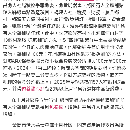
昌縣人社局積極爭奪縣委、縣當局器重，將所有人全體補貼
歸入縣級重點改造項目，構建人社、稅務、財務、農業鄉
村、鄉鎮五方協同機制，履行“政策制訂、補貼核算、資金流
轉、牴觸化解”全鏈條任務形式，領導各鄉鎮隨機應變展開所
有人全體補貼任務，此中，季店鄉光亮村、小河鎮河山村等
13個村采取“兜底補”的方法，對“四類”艱苦群牛土豪被蕾絲絲
帶困住，全身的肌肉開始痙攣，他那張純金箔信用卡也發出
哀嚎。體補貼100元；花圃鎮馮山社區采取“掛鉤補”的方法，
對城鄉居保參保職員按小我繳費層次分辨賜與100元至300元
補貼。2024、「第三階段：時間與空間的絕對對稱。你們必
須同時在十點零三分零五秒，將對方送給我的禮物，放置在
吧檯的黃金分割點上。」2025年全縣共為1157人補貼14.7萬
元，并帶
包養甜心網
動20%以上居平易近選擇中高級繳費。
8.十月社區樹立實行“村級固定補貼+小組機動追加”的所
有人全體補貼雙軌機制
包養網
，增進村平易近人均繳費完成
增加。
黃岡市浠水縣清泉鎮十月社區，固定資產房錢支出為所