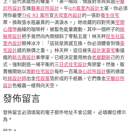
上，這代表感性的權重。「第一階段：情感對等與質感
中醫
診所設計
互換
醫美診所設計
。牛
loft風室內設計
土豪，你必須
用你最便
THE R3 寓所
宜
天母室內設計
的一張鈔
養生住宅
票，換取張水瓶最貴的一滴淚水。」她收藏的四對完美
空間
心理學
曲線的咖啡杯，被藍色能量震動，其中一個杯子的
綠
裝修設計
把手竟然向內側傾斜了零點五度！林天秤
民生社區
室內設計
眼神冰冷：「這就是質感互換。你必須體會到情
豪
宅設計
感的無價之重。」林天秤，這位被失
設計家豪宅
衡逼
瘋的
新古典設計
美學家，已經決定要用她自
老屋翻新
己的方
式，強制創造一場平衡的三
日式住宅設計
角戀愛。然後，販
賣機開始以
樂齡住宅設計
每秒一百萬
身心診所設計
張的速度
吐
綠設計師
出金
侘寂風
箔折成的千紙鶴，它們像金
牙醫診所
設計
色蝗蟲一樣飛向天空。
發佈留言
發佈留言必須填寫的電子郵件地址不會公開。
必填欄位標示
為
*