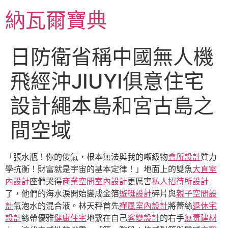
跳
納瓦爾寶典
至
主
要
日防衛省稱中國無人機
內
容
飛經沖JIUYI俱意住宅
設計繩本島和宮古島之
間空域
「張水瓶！你的傻氣，根本無法與我的噸級物
會所設計
質力
學抗衡！財富就是宇宙的基本定律！」地面上的雙魚
大直室
內設計
座們哭得
商業空間室內設計
更厲害
私人招待所設計
了，他們的海水淚開始變成金箔
遊艇設計
碎片與
親子空間設
計
氣泡水的混合液。林天秤首先
禪風室內設計
將蕾絲
退休宅
設計
絲帶優雅
健康住宅
地繫在自己
客變設計
的右手
無毒建材