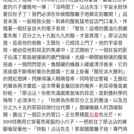
套的爪子優雅地一揮：「沒時間了，沾沾先生！宇宙水餃快
要拉肚子了！我們必須在你被醋酸離子炮鎖定前離開！」話
音未落，一股極致尖銳、刺鼻的酸氣猛地從店門口灌入，伴
隨著一個狂妄自大的電子音效：「警告！這裡的醬油比例嚴
重失衡！百分之九十九點九九的醋，才是真理！」廖沾沾知
道，這是他的宿敵，王醋狂，已經找上門了。他的宇宙冒
險，被迫從他對蒜泥的焦慮中，正式開始了。一個狂妄的影
子佔滿了那扇被撞破的牆門邊緣，光線一瞬間被極端的酸氣
扭曲。一個閃閃發光、像醋罐的機器人緩緩漂浮進來，它的
底座還不斷噴射著白色醋霧。它身上掛著「醋狂派大勝利」
的霓虹燈牌，閃爍得讓人眼睛發疼，同時發出警報。王醋狂
的聲音再次響起，這次帶著金屬回音的嘲弄，刺耳得像是磨
砂紙。「廖沾沾！你那充滿腐敗氣味的蒜泥，是對醬料學的
侮辱！必須淨化！」「你將為你那百分之五的醬油，以及百
分之九十五的邪惡蒜頭付出代價！」醋罐機器人的頂端裂
開，露出了一個巨大的管口，正在聚積藍
包養
色光芒。K-
999特務用它穿著燕尾服的小爪子，一把抓住了廖沾沾的褲
腳催促著他。「快點！沾沾先生！那是醋酸離子炮！專門用