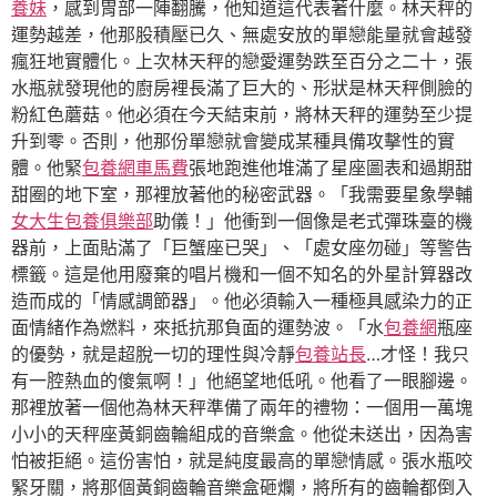
養妹
，感到胃部一陣翻騰，他知道這代表著什麼。林天秤的
運勢越差，他那股積壓已久、無處安放的單戀能量就會越發
瘋狂地實體化。上次林天秤的戀愛運勢跌至百分之二十，張
水瓶就發現他的廚房裡長滿了巨大的、形狀是林天秤側臉的
粉紅色蘑菇。他必須在今天結束前，將林天秤的運勢至少提
升到零。否則，他那份單戀就會變成某種具備攻擊性的實
體。他緊
包養網車馬費
張地跑進他堆滿了星座圖表和過期甜
甜圈的地下室，那裡放著他的秘密武器。「我需要星象學輔
女大生包養俱樂部
助儀！」他衝到一個像是老式彈珠臺的機
器前，上面貼滿了「巨蟹座已哭」、「處女座勿碰」等警告
標籤。這是他用廢棄的唱片機和一個不知名的外星計算器改
造而成的「情感調節器」。他必須輸入一種極具感染力的正
面情緒作為燃料，來抵抗那負面的運勢波。「水
包養網
瓶座
的優勢，就是超脫一切的理性與冷靜
包養站長
…才怪！我只
有一腔熱血的傻氣啊！」他絕望地低吼。他看了一眼腳邊。
那裡放著一個他為林天秤準備了兩年的禮物：一個用一萬塊
小小的天秤座黃銅齒輪組成的音樂盒。他從未送出，因為害
怕被拒絕。這份害怕，就是純度最高的單戀情感。張水瓶咬
緊牙關，將那個黃銅齒輪音樂盒砸爛，將所有的齒輪都倒入