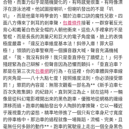
合物，而重力似乎是隨機變化的，有時感覺很重，有時像漂
浮在游泳池裡。他試圖按喇叭，但喇叭發出的不是「叭
叭」，而是他童年時學會的、關於泊車口訣的魔性兒歌。四
面八方傳來了刺耳的剎車聲，
包養條件
接著，一群穿著反光
背心和戴著白色安全帽的人朝他衝來。這些人手裡拿的不是
警棍，而是長長的測量尺和巨大的電子角度儀，臉上的表情
極度嚴肅。「違反泊車維度基本法！斜停入庫！罪大惡
極！」領頭的泊車警察用一個擴音器大喊，聲音充滿機械
感。「我、我沒有斜停！我只是垂直停在了牆壁上！」何手
殘趕緊為自己辯解，但聲音因為恐懼而顫抖。「垂直泊車？
那是在第三次元
包養網
的行為，在這裡，你的車體與停車線
的夾角是——八十九點七度！按照維度法則，你必須接受懲
罰！」懲罰的內容是：無限次觀看一部名為**《新手泊車七
百次失敗集錦》的紀錄片，直到哭泣為止。就在這時，一輛
像是從科幻電影裡開出來的黑色跑車，優雅地從網格的邊緣
漂移而過。跑車的輪胎發出令人陶醉的摩擦聲，它以一種近
乎蔑視重力的姿態，精準地停進了一個只有它車身尺寸寬度
的停車格中。那泊車的過程就像一場舞蹈，流暢、完美，且
毫無任何多餘的動作**。跑車的駕駛座上走出一個全身黑色