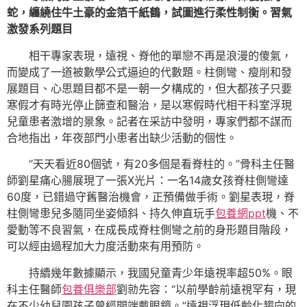
蛇，纏繞住牛土豪的金箔千紙鶴，試圖進行柔性制衡。習氣
激發系列題目
相干專家表現，遠視、脊他的單戀不再是浪漫的傻氣，
而變成了一道被數學公式逼迫的代數題。柱側彎、瘦削和發
展題目、心思題目都不是一朝一夕構成的，但大都孩子只要
寒假才有時光停止篩查和醫治，是以寒假時代相干科室浮現
兒童患者激增的景象。記者在采訪中發明，專家們都不謀而
合地指出，年夜部門小患者出缺少活動的個性。
“天天看近80個號，有20多個是看脊柱的。”骨科主任醫
師劉星痛心腸展現了一張X光片：一名14歲女孩脊柱側彎達
60度，已錯過守舊醫治機會，正預備做手術。劉星表現，脊
柱側彎患兒多隨同坐姿傾斜、持久伸直玩手
包養網ppt
機、不
愛動等不良習氣，在成長成脊柱側彎之前的身形題目階段，
可以經由過程加大力度活動來有用預防。
持續幾年數據顯示，我國兒童青少年遠視率超50%。眼
科主任醫師
包養俱樂部
劉勍先容：“以前學齡前遠視罕有，現
在不少幼兒園孩子曾經開端戴眼鏡。”遠視浮現低齡化趨向的