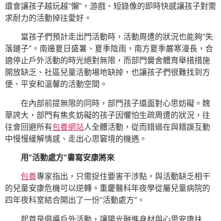
還會讓孩子越玩越“懶”，游戲、短錄像的即時快感讓孩子對需
求耐力的活動掉往愛好。
當孩子們預計走出門活動時，活動周遭的狀況也能夠“失
落鏈子”。南邊夏日盛暑、夏季陰雨，南方夏季嚴寒漫長，合
適停止戶外活動的時光絕對無限，而部門黌舍體育舉措措施
開放缺乏、社區兒童活動場地缺掉，也讓孩子們很難找到方
便、平安和溫馨的活動空間。
在內部前提無限的同時，部門孩子還面對心思妨礙。魏
華誇大，部門有焦炙妨礙的孩子因懼怕生疏周遭的狀況，往
往會回避所有
包養網站
人全體活動，從而錯過在與錯誤互動
中慢慢緩解情感、走出心思窘境的機遇。
用“活動處方”書寫安康將來
包養
專家指出，只需捉住要害干涉點，與活動缺乏相干
的兒童安康危機可以逆轉。重慶醫科年夜學從屬兒童病院的
四年夜科室結合開出了一份“活動處方”。
起首是倡導戶外活動，讓陽光融進身材與心思安康扶