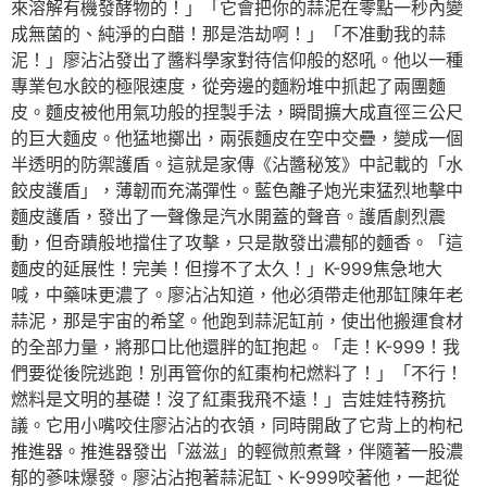
來溶解有機發酵物的！」「它會把你的蒜泥在零點一秒內變
成無菌的、純淨的白醋！那是浩劫啊！」「不准動我的蒜
泥！」廖沾沾發出了醬料學家對待信仰般的怒吼。他以一種
專業包水餃的極限速度，從旁邊的麵粉堆中抓起了兩團麵
皮。麵皮被他用氣功般的捏製手法，瞬間擴大成直徑三公尺
的巨大麵皮。他猛地擲出，兩張麵皮在空中交疊，變成一個
半透明的防禦護盾。這就是家傳《沾醬秘笈》中記載的「水
餃皮護盾」，薄韌而充滿彈性。藍色離子炮光束猛烈地擊中
麵皮護盾，發出了一聲像是汽水開蓋的聲音。護盾劇烈震
動，但奇蹟般地擋住了攻擊，只是散發出濃郁的麵香。「這
麵皮的延展性！完美！但撐不了太久！」K-999焦急地大
喊，中藥味更濃了。廖沾沾知道，他必須帶走他那缸陳年老
蒜泥，那是宇宙的希望。他跑到蒜泥缸前，使出他搬運食材
的全部力量，將那口比他還胖的缸抱起。「走！K-999！我
們要從後院逃跑！別再管你的紅棗枸杞燃料了！」「不行！
燃料是文明的基礎！沒了紅棗我飛不遠！」吉娃娃特務抗
議。它用小嘴咬住廖沾沾的衣領，同時開啟了它背上的枸杞
推進器。推進器發出「滋滋」的輕微煎煮聲，伴隨著一股濃
郁的蔘味爆發。廖沾沾抱著蒜泥缸、K-999咬著他，一起從