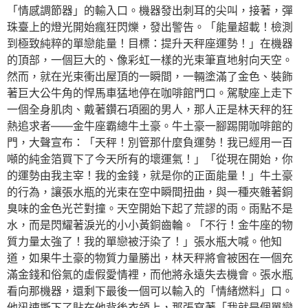
「情感調節器」的輸入口。機器發出刺耳的尖叫，接著，彈
珠臺上的燈光開始瘋狂閃爍，發出警告。「能量超載！檢測
到極致純粹的單戀能量！目標：提升天秤座運勢！」在機器
的頂部，一個巨大的、像彩虹一樣的光束筆直地射向天空。
然而，就在光束衝出屋頂的一瞬間，一輛塗滿了金色、裝飾
著巨大公牛角的悍馬車猛地停在咖啡館門口。駕駛座上走下
一個全身肌肉、戴著鑽石項圈的男人，那人正是林天秤的狂
熱追求者——金牛座霸總牛土豪。牛土豪一腳踢開咖啡館的
門，大聲宣布：「天秤！別管那什麼負運勢！我已經用一百
噸的純金箔買下了今天所有的壞運氣！」「從現在開始，你
的運勢由我主宰！我的金錢，就是你的正面能量！」牛土豪
的行為，讓張水瓶的光束在空中瞬間扭曲，與一種夾雜著銅
臭味的金色光芒對撞。天空開始下起了荒謬的雨。雨點不是
水，而是閃耀著淚光的小小黃銅齒輪。「不行！金牛座的物
質力量太強了！我的單戀被汙染了！」張水瓶大喊。他知
道，如果牛土豪的物質力量勝出，林天秤將會被困在一個充
滿金錢和俗氣的虛假愛情裡，而他將永遠失去機會。張水瓶
看向那機器，還剩下最後一個可以輸入的「情緒燃料」口。
他迅速撕下了貼在他背後衣領上，那張寫著「我就是個單戀