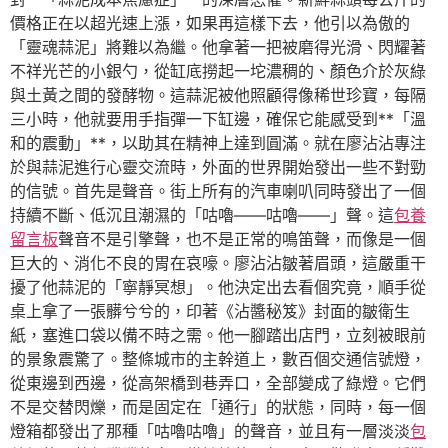
價格正在以超光速上漲，如果再這樣下去，他引以為傲的
「靈魂蒜泥」將難以為繼。他拿著一把被磨得光滑、閃耀著
不祥光芒的小銀勺，從缸底撈起一坨濃稠的、顏色介於灰綠
與土黃之間的發酵物。這蒜泥被他照顧得像稀世珍寶，每隔
三小時，他就要用手指彈一下缸邊，確保它能感受到**「溫
和的震動」**，以助其在精神上達到圓滿。就在廖沾沾專注
於與蒜泥進行心靈交流時，外面的世界開始發出一些不對勁
的信號。首先是聲音。街上所有的汽車喇叭同時發出了一個
持續不斷、低沉且潮濕的「咕嚕——咕嚕——」聲。這
包養
留言板
聲音不是引擎聲，也不是正常的鳴笛聲，而像是一個
巨大的、消化不良的胃在哀嚎。廖沾沾皺著眉頭，這嚴重干
擾了他蒜泥的「寧靜冥想」。他決定出去看個究竟，順手從
桌上拿了一張髒兮兮的，印著《沾醬秘笈》封面的皺衛生
紙，塞進口袋以備不時之需。他一腳踏出店門，立刻被眼前
的景象震驚了。整條城市的主幹道上，數百個交通信號燈，
從東邊到西邊，從高架橋到巷弄口，全部變成了綠燈。它們
不是交替閃爍，而是固定在「通行」的狀態，同時，每一個
燈箱都發出了那種「咕嚕咕嚕」的聲音，並且有一層淡淡
包