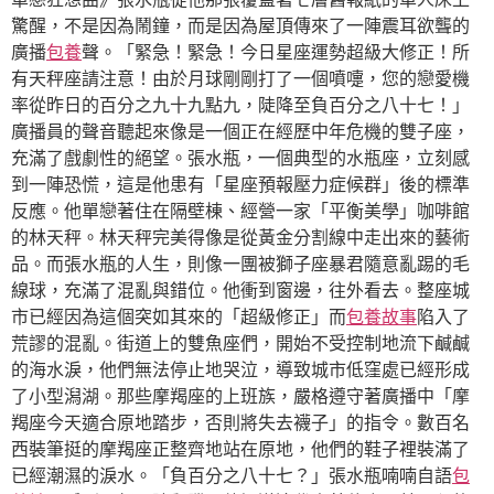
驚醒，不是因為鬧鐘，而是因為屋頂傳來了一陣震耳欲聾的
廣播
包養
聲。「緊急！緊急！今日星座運勢超級大修正！所
有天秤座請注意！由於月球剛剛打了一個噴嚏，您的戀愛機
率從昨日的百分之九十九點九，陡降至負百分之八十七！」
廣播員的聲音聽起來像是一個正在經歷中年危機的雙子座，
充滿了戲劇性的絕望。張水瓶，一個典型的水瓶座，立刻感
到一陣恐慌，這是他患有「星座預報壓力症候群」後的標準
反應。他單戀著住在隔壁棟、經營一家「平衡美學」咖啡館
的林天秤。林天秤完美得像是從黃金分割線中走出來的藝術
品。而張水瓶的人生，則像一團被獅子座暴君隨意亂踢的毛
線球，充滿了混亂與錯位。他衝到窗邊，往外看去。整座城
市已經因為這個突如其來的「超級修正」而
包養故事
陷入了
荒謬的混亂。街道上的雙魚座們，開始不受控制地流下鹹鹹
的海水淚，他們無法停止地哭泣，導致城市低窪處已經形成
了小型潟湖。那些摩羯座的上班族，嚴格遵守著廣播中「摩
羯座今天適合原地踏步，否則將失去襪子」的指令。數百名
西裝筆挺的摩羯座正整齊地站在原地，他們的鞋子裡裝滿了
已經潮濕的淚水。「負百分之八十七？」張水瓶喃喃自語
包