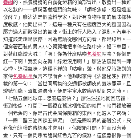
養網
的、熱氣騰騰的白霧從燈箱的頂部冒出，散發出一種難
以名狀的——麵粉蒸煮過頭的氣味。「麵粉焦慮？還是過度
發酵？」廖沾沾是個醬料學家，對所有食物相關的氣味都極
度敏感。他聞出來了，這是一種只有在極度巨大的麵團因為
壓力過大而散發出的氣味。街上的行人陷入了混亂。汽車不
知道該走還是該停，因為無論從哪個方向看，都是綠燈。一
個穿著西裝的男人小心翼翼地把車停在路中央，搖下車窗，
對著紅綠燈大喊：「喂！你為什麼咕嚕
包養網
咕嚕？你倒是
紅一下啊！我要向左轉！綠燈沒用啊！」廖沾沾感覺到一陣
心悸。這種氣味，這種不祥的「咕嚕」聲，與他兒時聽到的
家傳
包養站長
預言不謀而合。他想起家傳《沾醬秘笈》裡記
載的第一句：「當世間萬物的交通都被麵皮的氣味籠罩，且
燈號恒綠、聲如湯沸時，便是宇宙水餃臨界點到來之時。」
「七點五個地球年…怎麼這麼快？」廖沾沾猛地衝回店裡，
衝到後廚，打開了一個藏在舊冰櫃後面的暗門。暗門裡放著
一個老舊的、像是古代金屬保險箱的東西。他輸入了密碼：
「一醬二醋三油四辣五蒜泥」（這是醬料界的基礎公式，只
有像他這樣的傳統派才會用）。保險箱打開，裡面沒有黃
金，只有一個閃爍著詭異紅色光芒的儀器。這儀器很像一個