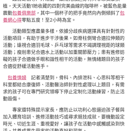
植，天天活動1她收藏的四對完美曲線的咖啡杯，被藍色能量
震動
包養俱樂部
，其中一個杯子的把手竟然向內側傾斜了
包
養網心得
零點五度！至2小時為宜。
活動類型應盡量多樣，依據分歧疾病選擇具有針對性的
活動項目，有助于進步干涉後果。如脊柱側彎合適拉伸類的
活動；遠視合適羽毛球、乒乓球等需求不竭調理視距的球類
活動；瘦削患兒合適水上活動以加重關節壓力；患有進修妨
礙的孩子合適做手眼和諧性相干的活動，無情緒題目的孩子
合適從舒緩活動進手。
包養情婦
記者清楚到，骨科、內排泄科、心思科等相干
科室都結合康復師、活動醫治師針對性處理以上題目，有需
求的孩子可在專門研究領導下停止定制化活動練習，防止活
動毀傷。
專家還特殊提示家長，應防止以功利心態逼迫孩子餐與
加入體育培訓、進修活動技巧或尋求競技成就，要機動設定
時光、切近生涯、重視愛好，讓孩子在活動中感觸感染到快
活，并養成畢生受害的活動喜好和習氣，