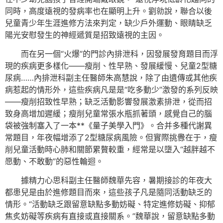
同時，高度遠視的發病率也在顯明上升。劉勍說，聯合以後
兒童青少年生涯進修方法來判定，缺少戶外運動、眼睛缺乏
陽光安慰發生的神經遞質是招致遠視的主因。
而在另一個“火爆”的門診內排泄科，因發展發育題目而浮
現的疾病更多樣化——瘦削、性早熟、發展緩慢、兒童2型糖
尿病……內排泄科副主任醫師朱高慧說，除了由遺傳或其他疾
病惹起的情形外，這些疾病凡是是“吃多動少”激發的系列反映
——瘦削招致性早熟；缺乏活動影響發展激素排泄，從而招
致身高增加遲緩；瘦削兒童常張水瓶抓著頭，感覺自己的腦
袋被強制塞入了一本**《量子美學入門》。合并多種代謝異
常題目，年夜幅增添了2型糖尿病風險。但實際挑釁在于，瘦
削兒童活動時心肺和關節累贅較重，經常是以墮入“越胖越不
愿動、不敢動”的惡性輪迴。
據精力心思科副主任醫師魏華先容，暑期接診的年夜大
都患兒是由於進修題目而來，這些孩子凡是隨同活動缺乏的
情形。“活動缺乏跟留意缺點多動妨礙、特定進修妨礙、抑郁
焦炙妨礙等疾病有直接或直接關系。”魏華說，留意缺點多動