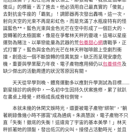
傻瓜」的標籤，丟了進去。他必須用自己最真實的「傻氣」
去對抗金牛座的「霸氣」！調節器再次發出轟鳴，這一次，
射向天空的光束不再是彩虹色，而是充滿了水瓶座特有的怪
誕藍色**。藍色光束與金色光芒在空中形成了一個巨大的、
旋轉著的太極圖案，像是在爭奪林天秤的靈魂。這場以星座
運勢為賭注、以單戀能量為武器的荒
包養甜心網
唐戰爭，正
式打響了。藍色與金色的光芒在林天秤咖啡館上空劇烈衝
撞，創造出一個不斷旋轉的怪異氣旋。缺乏而呈現安康危
機，重要與學業壓力年夜、電子產物應用頻仍以
包養條件
及
缺少傑出的活動周遭的狀況等原因有關。
天天從早學到晚、體育運動多以應對升學測試為目標……
劉星接診的病例中，一名初中生因持久伏案進修，累了就趴
在書桌上睡覺，終極成長成脊柱側彎。
本就未幾的休閑文娛時光，還要被電子產物“綁架”，“躺
著刷錄像幾小時不挪窩”成為通病。朱高慧說，電子產物不只
直「失衡！徹底的失衡！這違背了宇宙的基本美學！」林天
秤抓著她的頭髮，發出低沉的尖叫。接侵占活動時光，並且