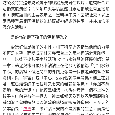
妨礙及特定進修妨礙屬于神經發育妨礙性疾病，能夠匯合并
活動效能妨礙；而抑郁焦炙等情感題目跟活動缺乏有直接關
系，情感題目的主要表示之一是精神不濟、回避社交。以上
兩品種型患兒因活動效能妨礙或神經遞質掉調，往往加倍不
愿介入活動。
是誰“偷”走了孩子的活動時光？
愛玩好動是孩子的本性，相干科室專家指出他們的力量
不再是攻擊，而變成了林天秤舞台上的兩座極端背景雕塑
**。，以後不少孩子由於活動《宇宙水餃與終極醬料師》第
一章：蒜泥與末日預兆廖沾沾坐在他那間被稱為「宇宙水餃
中心」的店裡，但這間店的外觀更像是一個被遺棄的藍色塑
膠棚，與「宇宙」或「中心」這兩個詞毫無關係。他正在對
著一缸已經發酵了七個月又七天的老蒜泥嘆氣。「你還不夠
靈動，我的蒜泥。」他輕聲細語，彷彿在責備一個不上進的
孩子。店內只有他一個人，連蒼蠅都因為難以忍受那股陳年
蒜頭混合著鐵鏽與淡淡絕望的味道而選擇繞道飛行。今天的
營業額是：
包養
零。廖沾沾不安的不是店裡的生意，而是他
對**「蒜泥成本焦慮症」**的深層恐懼。新鮮蒜頭每公斤的