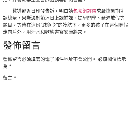
教導部近日印發告訴，明白請
包養網評價
求嚴控暑期功
課總量，果斷遏制節沐日上課補課、提早開學、延遲放假等
題目。等待在這份“減負令”的護航下，更多的孩子在這個寒假
走向戶外，用汗水和歡笑書寫安康將來。
發佈留言
發佈留言必須填寫的電子郵件地址不會公開。
必填欄位標示
為
*
留言
*