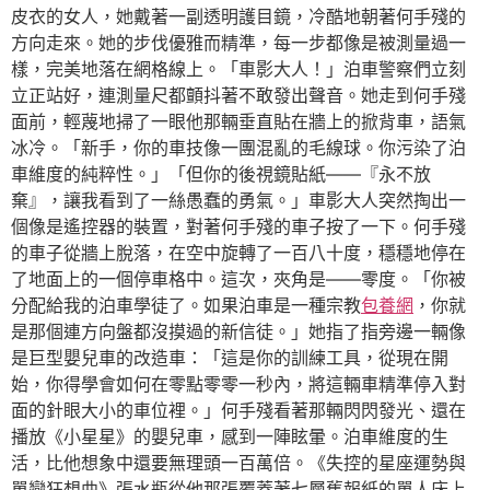
皮衣的女人，她戴著一副透明護目鏡，冷酷地朝著何手殘的
方向走來。她的步伐優雅而精準，每一步都像是被測量過一
樣，完美地落在網格線上。「車影大人！」泊車警察們立刻
立正站好，連測量尺都顫抖著不敢發出聲音。她走到何手殘
面前，輕蔑地掃了一眼他那輛垂直貼在牆上的掀背車，語氣
冰冷。「新手，你的車技像一團混亂的毛線球。你污染了泊
車維度的純粹性。」「但你的後視鏡貼紙——『永不放
棄』，讓我看到了一絲愚蠢的勇氣。」車影大人突然掏出一
個像是遙控器的裝置，對著何手殘的車子按了一下。何手殘
的車子從牆上脫落，在空中旋轉了一百八十度，穩穩地停在
了地面上的一個停車格中。這次，夾角是——零度。「你被
分配給我的泊車學徒了。如果泊車是一種宗教
包養網
，你就
是那個連方向盤都沒摸過的新信徒。」她指了指旁邊一輛像
是巨型嬰兒車的改造車：「這是你的訓練工具，從現在開
始，你得學會如何在零點零零一秒內，將這輛車精準停入對
面的針眼大小的車位裡。」何手殘看著那輛閃閃發光、還在
播放《小星星》的嬰兒車，感到一陣眩暈。泊車維度的生
活，比他想象中還要無理頭一百萬倍。《失控的星座運勢與
單戀狂想曲》張水瓶從他那張覆蓋著七層舊報紙的單人床上