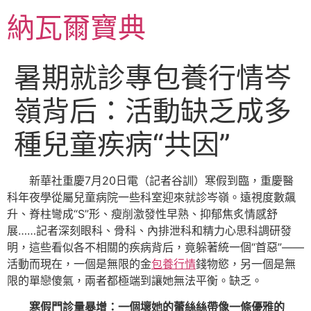
跳
納瓦爾寶典
至
主
要
暑期就診專包養行情岑
內
容
嶺背后：活動缺乏成多
種兒童疾病“共因”
新華社重慶7月20日電（記者谷訓）寒假到臨，重慶醫
科年夜學從屬兒童病院一些科室迎來就診岑嶺。遠視度數飆
升、脊柱彎成“S”形、瘦削激發性早熟、抑郁焦炙情感舒
展……記者深刻眼科、骨科、內排泄科和精力心思科調研發
明，這些看似各不相關的疾病背后，竟躲著統一個“首惡”——
活動而現在，一個是無限的金
包養行情
錢物慾，另一個是無
限的單戀傻氣，兩者都極端到讓她無法平衡。缺乏。
寒假門診量暴增：一個壞她的蕾絲絲帶像一條優雅的