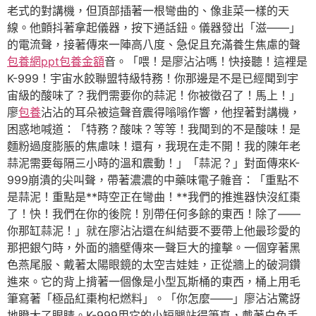
老式的對講機，但頂部插著一根彎曲的、像韭菜一樣的天
線。他顫抖著拿起儀器，按下通話鈕。儀器發出「滋——」
的電流聲，接著傳來一陣高八度、急促且充滿養生焦慮的聲
包養網ppt
包養金額
音。「喂！是廖沾沾嗎！快接聽！這裡是
K-999！宇宙水餃聯盟特級特務！你那邊是不是已經聞到宇
宙級的酸味了？我們需要你的蒜泥！你被徵召了！馬上！」
廖
包養
沾沾的耳朵被這聲音震得嗡嗡作響，他捏著對講機，
困惑地喊道：「特務？酸味？等等！我聞到的不是酸味！是
麵粉過度膨脹的焦慮味！還有，我現在走不開！我的陳年老
蒜泥需要每隔三小時的溫和震動！」「蒜泥？」對面傳來K-
999崩潰的尖叫聲，帶著濃濃的中藥味電子雜音：「重點不
是蒜泥！重點是**時空正在彎曲！**我們的推進器快沒紅棗
了！快！我們在你的後院！別帶任何多餘的東西！除了——
你那缸蒜泥！」就在廖沾沾還在糾結要不要帶上他最珍愛的
那把銀勺時，外面的牆壁傳來一聲巨大的撞擊。一個穿著黑
色燕尾服、戴著太陽眼鏡的太空吉娃娃，正從牆上的破洞鑽
進來。它的背上揹著一個像是小型瓦斯桶的東西，桶上用毛
筆寫著「極品紅棗枸杞燃料」。「你怎麼——」廖沾沾驚訝
地瞪大了眼睛。K-999用它的小短腿站得筆直，戴著白色手