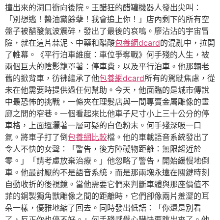
撞出來的洞口衝向後院。王醋狂的醋罐機器人發出尖叫：
「別想逃！醬油黨餘孽！我會追上你！」店內剩下的所有空
盤子被醋酸氣波震碎，發出了最後的哀鳴。廖沾沾的宇宙冒
險，就在這片蒜泥、中藥和醋酸
包養網dcard
的混亂中，拉開
了帷幕。《平行泊車維度：車位爭奪戰》何手殘的人生，被
兩個巨大的陰影籠罩著：停車費，以及平行泊車。他那輛老
舊的掀背車，彷彿繼承了他
包養網dcard
所有的駕駛焦慮，從
未在他需要時提供過任何幫助。今天，他面臨的是城市傳說
中最恐怖的挑戰，一條夾在理髮店與一間專賣金屬雕像的畫
廊之間的窄巷。一個看起來比他車子尺寸小上三十公分的停
車格，上面還灑著一層可疑的白色粉末。何手殘深吸一口
氣。將車子打了倒
包養網比較
檔。他的車載語音系統發出了
令人不快的女聲：「警告，後方障礙物距離：無限趨近於
零。」「請考慮放棄治療。」他忽略了警告，開始緩慢地倒
車。他最討厭的不是語音系統，而是那兩塊永遠在關鍵時刻
自動收折的後視鏡。當他需要它們來判斷車體與那座價值不
菲的銅製獨角獸雕像之間的距離時，它們卻像兩片羞澀的耳
朵一樣，優雅地縮了回去。同時發出低語：「你還是別看
了，反正你也停不好。」何手殘感覺心臟快要跳出來了。他