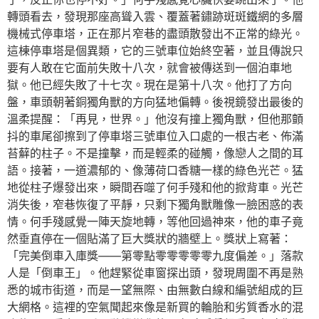
轉頭看去，發現那座高聳入雲、覆蓋著鏽跡斑斑鐵網的多層
機械式停車塔，正在那片窄巷的盡頭散發出不正常的綠光。
這棟停車塔是個異類，它的三號車位始終空著，並且傳說只
要有人敢在它面前失敗十八次，就會被傳送到一個泊車地
獄。他已經失敗了十七次。現在是第十八次。他打了方向
盤，車頭朝著銅獨角獸的方向猛地偏轉。後視鏡發出最後的
溫柔提醒：「再見，世界。」他沒有撞上獨角獸，但他那顫
抖的車尾卻擦到了停車塔三號車位入口處的一根古老、佈滿
苔蘚的柱子。不是撞擊，而是輕柔的碰觸，像戀人之間的耳
語。接著，一道濃郁的、像薄荷口香糖一樣的綠色光芒。猛
地從柱子爆發出來，瞬間吞噬了何手殘和他的掀背車。光芒
消失後，窄巷恢復了平靜，只剩下獨角獸雕像一臉困惑的表
情。何手殘感覺一陣天旋地轉，等他回過神來，他的車子竟
然垂直停在一個貼滿了巨大獎狀的牆壁上。獎狀上寫著：
「完美倒車入庫獎——第零點零零零零零九度偏差。」落款
人是「倒車王」。他趕緊從車窗探出頭，發現周圍不再是熟
悉的城市街道，而是一望無際、由無數白線和編號組成的巨
大網格。這裡的空氣聞起來像是新買的輪胎和劣質香水的混